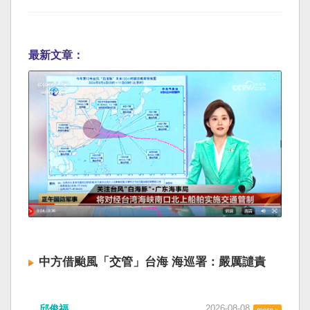
最新文章：
中方借颱風「交管」台海 海巡署：嚴厲譴責
邱俊福
2026-08-08