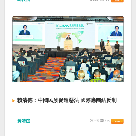
賴清德：中國民族促進惡法 國際應團結反制
黃靖媗
2026-08-05