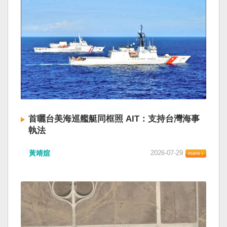
首曬台美海巡艦艇同框照 AIT：支持台灣海事
執法
黃靖媗
2026-07-29