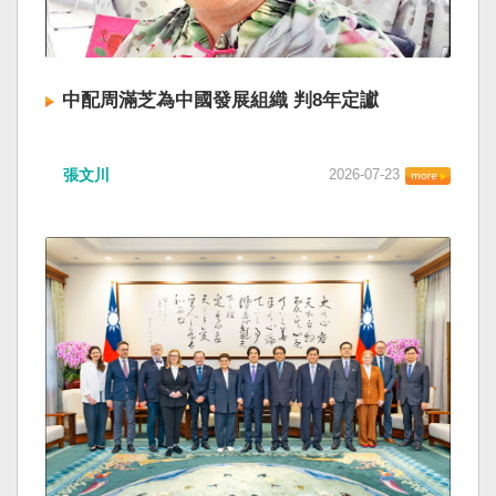
中配周滿芝為中國發展組織 判8年定讞
張文川
2026-07-23