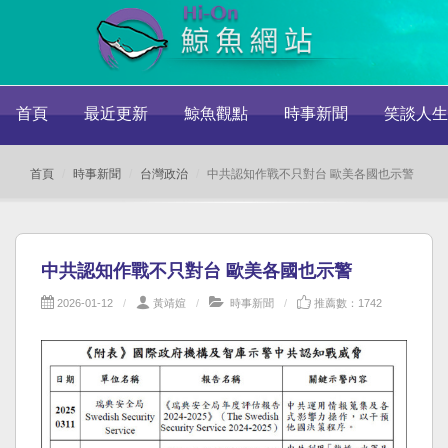
首頁
最近更新
鯨魚觀點
時事新聞
笑談人生
首頁
時事新聞
台灣政治
中共認知作戰不只對台 歐美各國也示警
中共認知作戰不只對台 歐美各國也示警
2026-01-12
黃靖媗
時事新聞
推薦數：1742