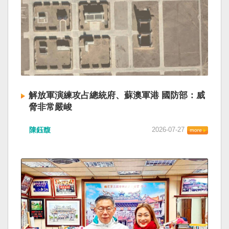
解放軍演練攻占總統府、蘇澳軍港 國防部：威
脅非常嚴峻
陳鈺馥
2026-07-27