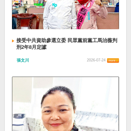
接受中共資助參選立委 民眾黨前黨工馬治薇判
刑2年8月定讞
張文川
2026-07-24