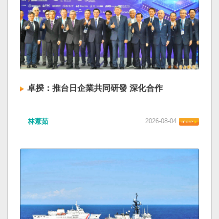
卓揆：推台日企業共同研發 深化合作
林薏茹
2026-08-04