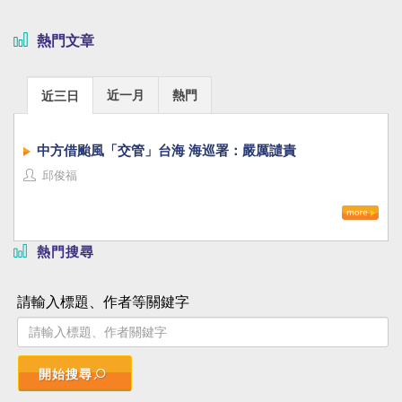
熱門文章
近一月
熱門
近三日
中方借颱風「交管」台海 海巡署：嚴厲譴責
邱俊福
熱門搜尋
請輸入標題、作者等關鍵字
開始搜尋