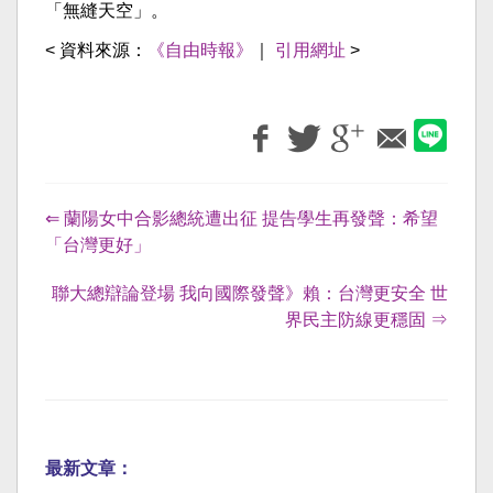
「無縫天空」。
< 資料來源：
《自由時報》
｜
引用網址
>
⇐ 蘭陽女中合影總統遭出征 提告學生再發聲：希望
「台灣更好」
聯大總辯論登場 我向國際發聲》賴：台灣更安全 世
界民主防線更穩固 ⇒
最新文章：