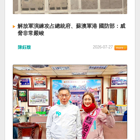
解放軍演練攻占總統府、蘇澳軍港 國防部：威
脅非常嚴峻
陳鈺馥
2026-07-27