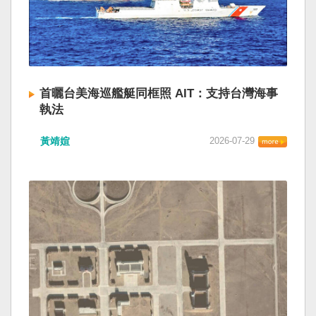
首曬台美海巡艦艇同框照 AIT：支持台灣海事
執法
黃靖媗
2026-07-29