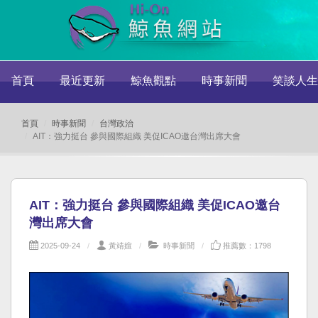
首頁
最近更新
鯨魚觀點
時事新聞
笑談人生
首頁
時事新聞
台灣政治
AIT：強力挺台 參與國際組織 美促ICAO邀台灣出席大會
AIT：強力挺台 參與國際組織 美促ICAO邀台
灣出席大會
2025-09-24
黃靖媗
時事新聞
推薦數：1798