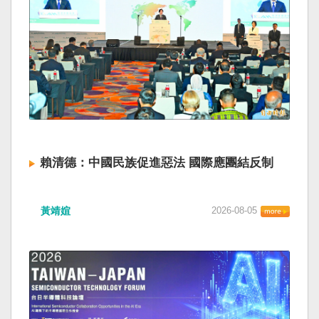
賴清德：中國民族促進惡法 國際應團結反制
黃靖媗
2026-08-05