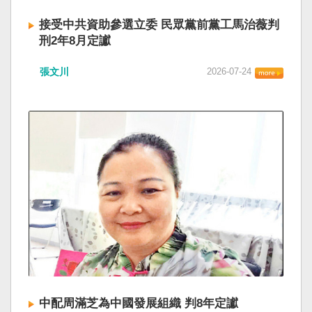
接受中共資助參選立委 民眾黨前黨工馬治薇判
刑2年8月定讞
張文川
2026-07-24
中配周滿芝為中國發展組織 判8年定讞