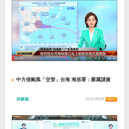
中方借颱風「交管」台海 海巡署：嚴厲譴責
邱俊福
2026-08-08