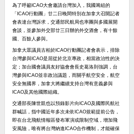
為了呼籲ICAO大會邀請台灣加入，我國籌組的
「ICAO行動團」廿二日晚間特別在加拿大召開記者
會表達台灣訴求，交通部民航局也率團與多國展開
會談，並參加外交部廿三日辦的外交酒會，有十餘
國、百餘人參與。
加拿大眾議員古柏於ICAO行動團記者會表示，排除
台灣參與ICAO是屈從於北京專政，相當政治性的決
定；加台國會議員友好協會會長史葛洛則強調，台
灣參與ICAO並非政治議題，而關乎航空安全，航空
安全無國界，加拿大將繼續支持台灣有意義參與
ICAO及其他國際組織。
交通部長陳世凱也以預錄影片向ICAO及國際民航社
群喊話，指中國近年多次未依ICAO規範提前公告，
即在台北飛航情報區發布軍演或限制空域，增加飛
安風險，唯有將台灣納進ICAO合作機制，才能確保