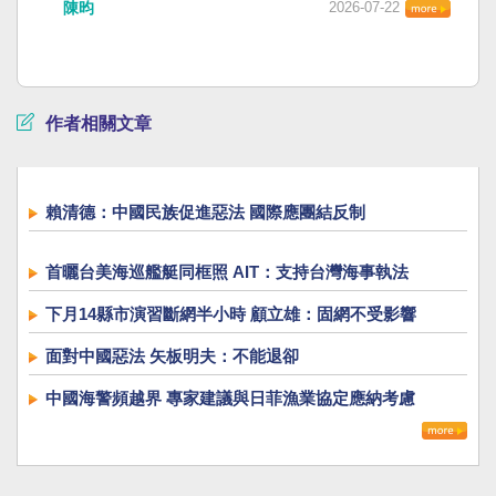
陳昀
2026-07-22
作者相關文章
賴清德：中國民族促進惡法 國際應團結反制
首曬台美海巡艦艇同框照 AIT：支持台灣海事執法
下月14縣市演習斷網半小時 顧立雄：固網不受影響
面對中國惡法 矢板明夫：不能退卻
中國海警頻越界 專家建議與日菲漁業協定應納考慮