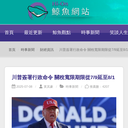
首頁
最近更新
鯨魚觀點
時事新聞
笑談人生
首頁
時事新聞
財經資訊
川普簽署行政命令 關稅寬限期限從7/9延至8/1
川普簽署行政命令 關稅寬限期限從7/9延至8/1
2025-07-08
黃其豪
時事新聞
推薦數：4207