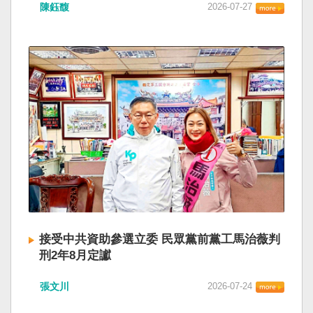
陳鈺馥
2026-07-27
接受中共資助參選立委 民眾黨前黨工馬治薇判
刑2年8月定讞
張文川
2026-07-24