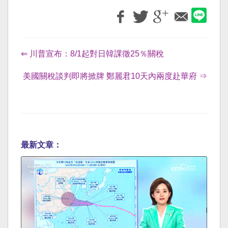
⇐ 川普宣布：8/1起對日韓課徵25％關稅
美國關稅談判即將掀牌 鄭麗君10天內兩度赴華府 ⇒
最新文章：