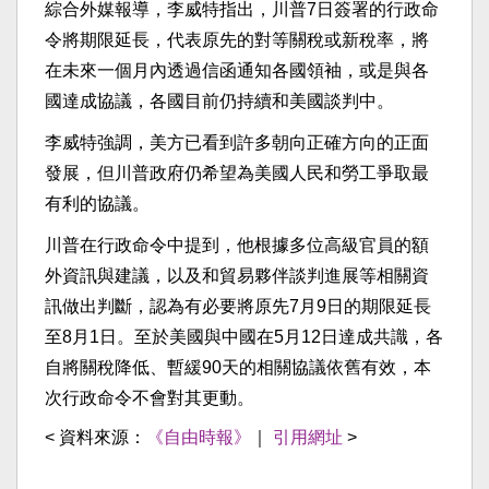
綜合外媒報導，李威特指出，川普7日簽署的行政命
令將期限延長，代表原先的對等關稅或新稅率，將
在未來一個月內透過信函通知各國領袖，或是與各
國達成協議，各國目前仍持續和美國談判中。
李威特強調，美方已看到許多朝向正確方向的正面
發展，但川普政府仍希望為美國人民和勞工爭取最
有利的協議。
川普在行政命令中提到，他根據多位高級官員的額
外資訊與建議，以及和貿易夥伴談判進展等相關資
訊做出判斷，認為有必要將原先7月9日的期限延長
至8月1日。至於美國與中國在5月12日達成共識，各
自將關稅降低、暫緩90天的相關協議依舊有效，本
次行政命令不會對其更動。
< 資料來源：
《自由時報》
｜
引用網址
>