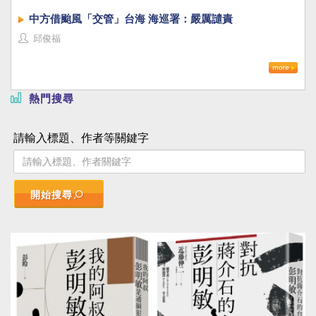
中方借颱風「交管」台海 海巡署：嚴厲譴責
邱俊福
熱門搜尋
請輸入標題、作者等關鍵字
開始搜尋