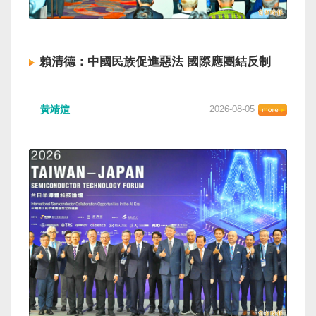
賴清德：中國民族促進惡法 國際應團結反制
黃靖媗
2026-08-05