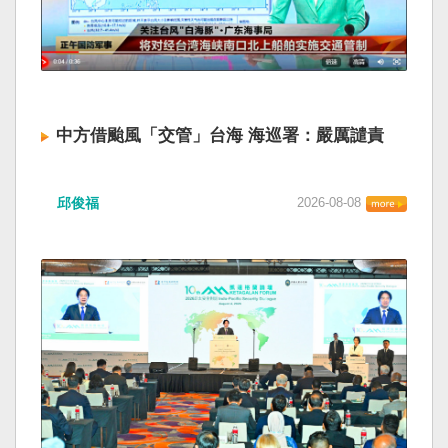
中方借颱風「交管」台海 海巡署：嚴厲譴責
邱俊福
2026-08-08