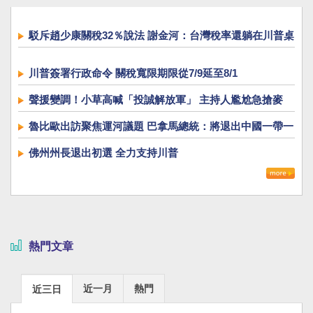
駁斥趙少康關稅32％說法 謝金河：台灣稅率還躺在川普桌
上！
川普簽署行政命令 關稅寬限期限從7/9延至8/1
聲援變調！小草高喊「投誠解放軍」 主持人尷尬急搶麥
魯比歐出訪聚焦運河議題 巴拿馬總統：將退出中國一帶一
路
佛州州長退出初選 全力支持川普
熱門文章
近一月
熱門
近三日