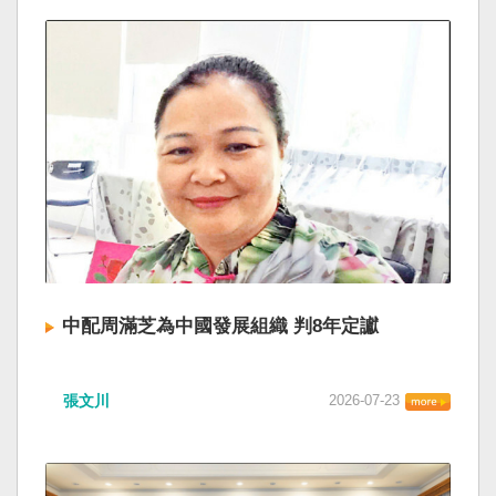
中配周滿芝為中國發展組織 判8年定讞
張文川
2026-07-23