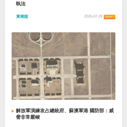
執法
黃靖媗
2026-07-29
解放軍演練攻占總統府、蘇澳軍港 國防部：威
脅非常嚴峻