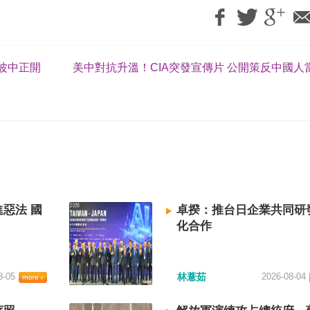
萬波中正開
美中對抗升溫！CIA突發宣傳片 公開策反中國人
惡法 國
卓揆：推台日企業共同研
化合作
8-05
林薏茹
2026-08-04