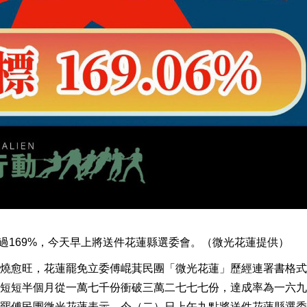
超過169%，今天早上將送件花蓮縣選委會。（微光花蓮提供）
燒愈旺，花蓮罷免立委傅崐萁民團「微光花蓮」歷經連署書格式
短短半個月從一萬七千份衝破三萬二七七七份，達成率為一六九
罷傅民團微光花蓮表示，今（二）日上午九點將送件花蓮縣選委