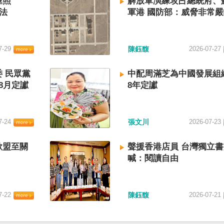
框照
解放軍演練攻占總統府、
法
軍港 國防部：威脅非常
7-29
陳鈺馥
2026-07-27
 民眾黨
中配周滿芝為中國發展組
8月定讞
8年定讞
7-24
張文川
2026-07-23
歐盟至關
聲援香港店員 台灣獨立
喊：閱讀自由
7-22
陳鈺馥
2026-07-21