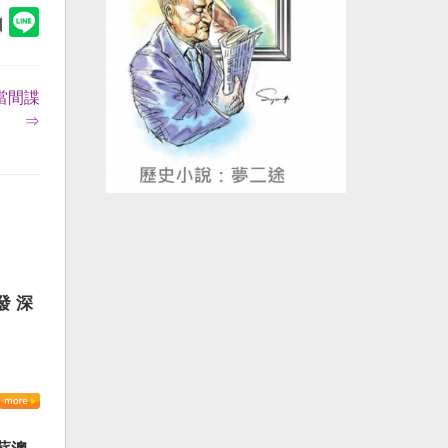
當間諜
⇒
發 深