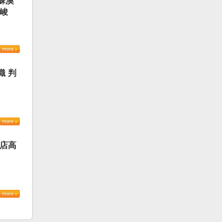
蘇澳
嚴峻
織 判
書店高