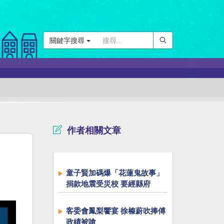
關鍵字搜尋
作者相關文章
童子賢加碼爆「花蓮鬼故事」
捐款地震受災校 要經縣府
客委會鳳梨饗宴 徐榛蔚吹捧傅
政績被嗆