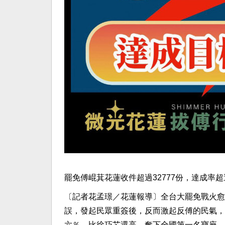
罷免傅崐萁花蓮收件超過32777份，達成率
〔記者花孟璟／花蓮報導〕全台大罷免戰火愈
誤，發起民眾重簽後，反而激起反傅的民氣，
六％，比徐巧芯還高，奪下全國第一名寶座，