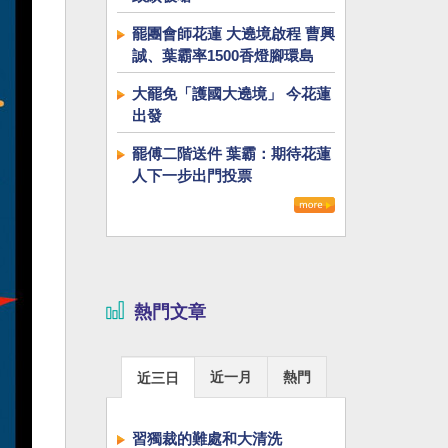
罷團會師花蓮 大遶境啟程 曹興
誠、葉霸率1500香燈腳環島
大罷免「護國大遶境」 今花蓮
出發
罷傅二階送件 葉霸：期待花蓮
人下一步出門投票
熱門文章
近一月
熱門
近三日
習獨裁的難處和大清洗