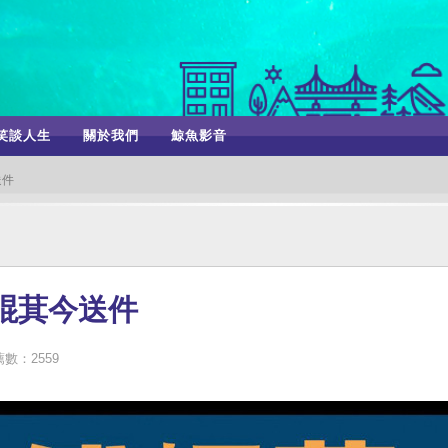
笑談人生
關於我們
鯨魚影音
送件
崐萁今送件
數：2559