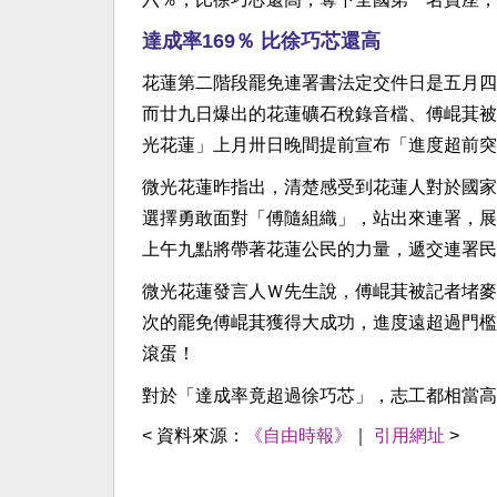
達成率169％ 比徐巧芯還高
花蓮第二階段罷免連署書法定交件日是五月四
而廿九日爆出的花蓮礦石稅錄音檔、傅崐萁被
光花蓮」上月卅日晚間提前宣布「進度超前突
微光花蓮昨指出，清楚感受到花蓮人對於國家
選擇勇敢面對「傅隨組織」，站出來連署，展
上午九點將帶著花蓮公民的力量，遞交連署民
微光花蓮發言人Ｗ先生說，傅崐萁被記者堵麥
次的罷免傅崐萁獲得大成功，進度遠超過門檻
滾蛋！
對於「達成率竟超過徐巧芯」，志工都相當高
< 資料來源：
《自由時報》
｜
引用網址
>