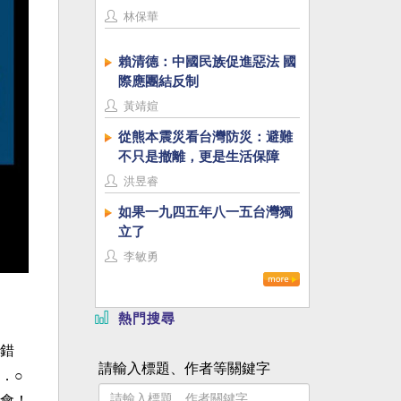
林保華
賴清德：中國民族促進惡法 國
際應團結反制
黃靖媗
從熊本震災看台灣防災：避難
不只是撤離，更是生活保障
洪昱睿
如果一九四五年八一五台灣獨
立了
李敏勇
熱門搜尋
錯
請輸入標題、作者等關鍵字
．○
會！