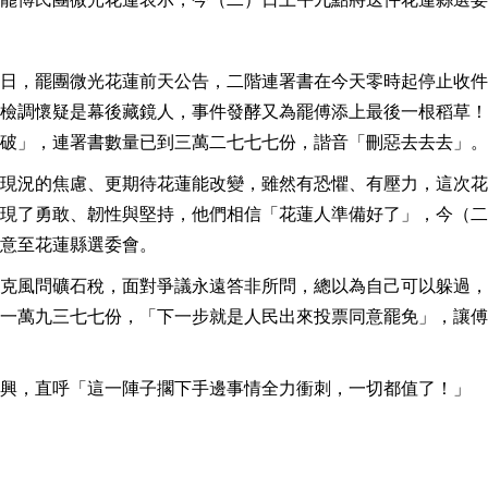
日，罷團微光花蓮前天公告，二階連署書在今天零時起停止收件
檢調懷疑是幕後藏鏡人，事件發酵又為罷傅添上最後一根稻草！
破」，連署書數量已到三萬二七七七份，諧音「刪惡去去去」。
現況的焦慮、更期待花蓮能改變，雖然有恐懼、有壓力，這次花
現了勇敢、韌性與堅持，他們相信「花蓮人準備好了」，今（二
意至花蓮縣選委會。
克風問礦石稅，面對爭議永遠答非所問，總以為自己可以躲過，
一萬九三七七份，「下一步就是人民出來投票同意罷免」，讓傅
興，直呼「這一陣子擱下手邊事情全力衝刺，一切都值了！」