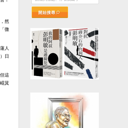
開始搜尋
，然
「微
蓮人
）日
但這
崐萁