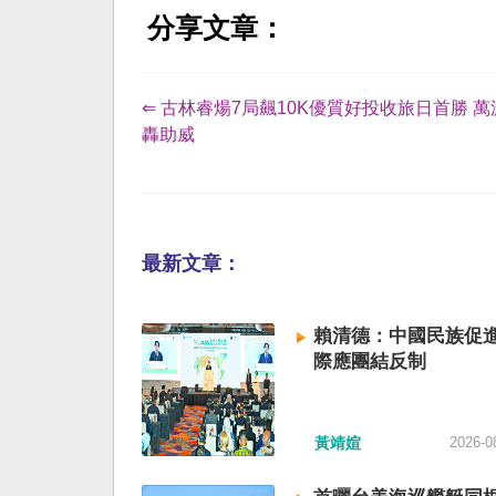
分享文章：
⇐ 古林睿煬7局飆10K優質好投收旅日首勝 
轟助威
最新文章：
賴清德：中國民族促進
際應團結反制
黃靖媗
2026-0