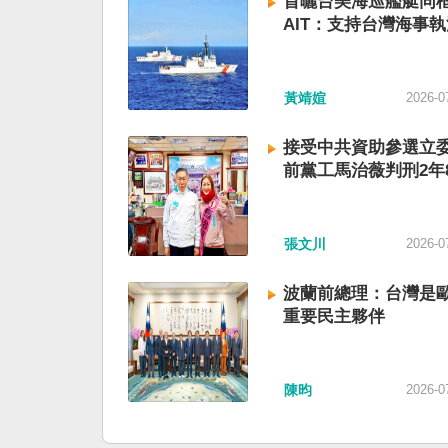
首曬台美海巡艦艇同
AIT：支持台灣海事執
黃靖媗
2026-0
接受中共資助參選立委
前黨工馬治薇判刑2年
張文川
2026-0
波蘭前總理：台灣是
重要民主夥伴
陳昀
2026-0