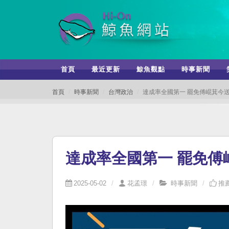
首頁
最近更新
鯨魚觀點
時事新聞
首頁
時事新聞
台灣政治
達成率全國第一 罷免傅崐萁今
達成率全國第一 罷免傅
2025-05-02
花孟璟
時事新聞
推薦