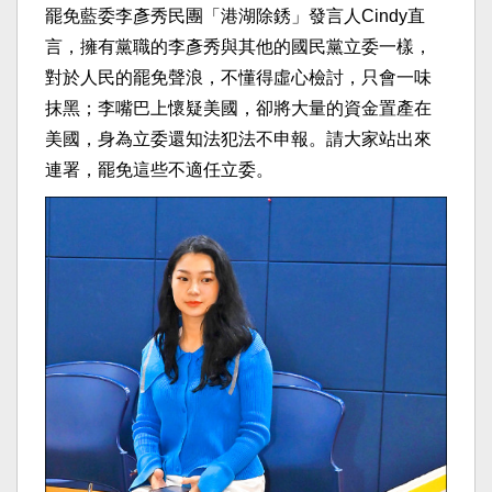
罷免藍委李彥秀民團「港湖除銹」發言人Cindy直
言，擁有黨職的李彥秀與其他的國民黨立委一樣，
對於人民的罷免聲浪，不懂得虛心檢討，只會一味
抹黑；李嘴巴上懷疑美國，卻將大量的資金置產在
美國，身為立委還知法犯法不申報。請大家站出來
連署，罷免這些不適任立委。