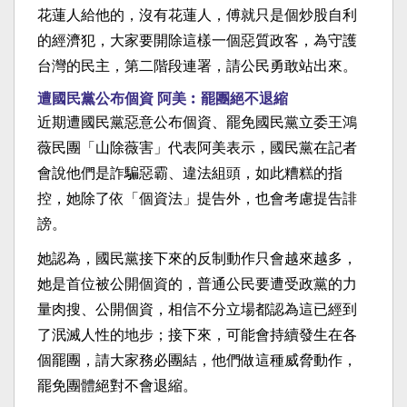
花蓮人給他的，沒有花蓮人，傅就只是個炒股自利
的經濟犯，大家要開除這樣一個惡質政客，為守護
台灣的民主，第二階段連署，請公民勇敢站出來。
遭國民黨公布個資 阿美︰罷團絕不退縮
近期遭國民黨惡意公布個資、罷免國民黨立委王鴻
薇民團「山除薇害」代表阿美表示，國民黨在記者
會說他們是詐騙惡霸、違法組頭，如此糟糕的指
控，她除了依「個資法」提告外，也會考慮提告誹
謗。
她認為，國民黨接下來的反制動作只會越來越多，
她是首位被公開個資的，普通公民要遭受政黨的力
量肉搜、公開個資，相信不分立場都認為這已經到
了泯滅人性的地步；接下來，可能會持續發生在各
個罷團，請大家務必團結，他們做這種威脅動作，
罷免團體絕對不會退縮。