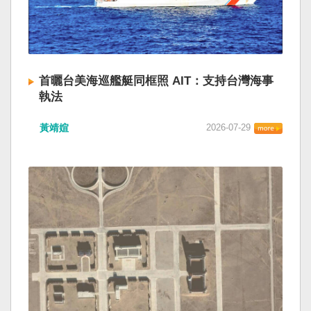
首曬台美海巡艦艇同框照 AIT：支持台灣海事
執法
黃靖媗
2026-07-29