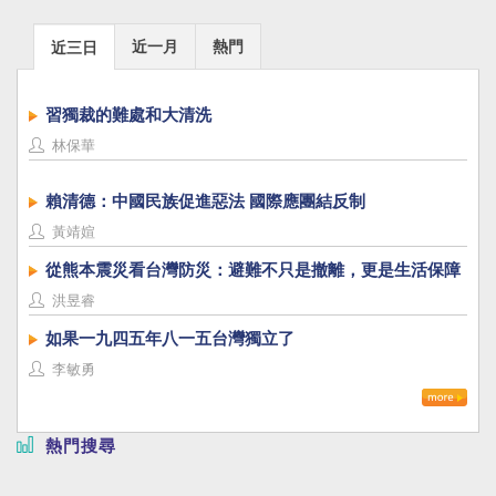
近一月
熱門
近三日
習獨裁的難處和大清洗
林保華
賴清德：中國民族促進惡法 國際應團結反制
黃靖媗
從熊本震災看台灣防災：避難不只是撤離，更是生活保障
洪昱睿
如果一九四五年八一五台灣獨立了
李敏勇
熱門搜尋