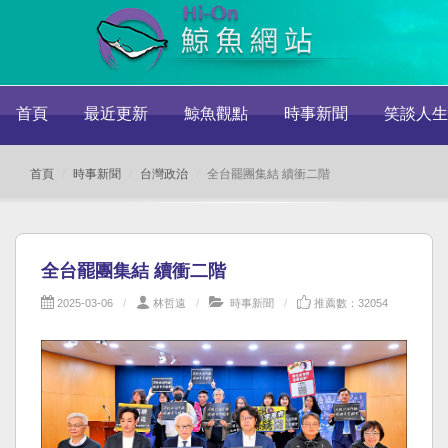
首頁
最近更新
鯨魚觀點
時事新聞
笑談人生
首頁
時事新聞
台灣政治
全台罷團集結 續衝二階
全台罷團集結 續衝二階
2025-03-06
林哲遠
時事新聞
推薦數：32054