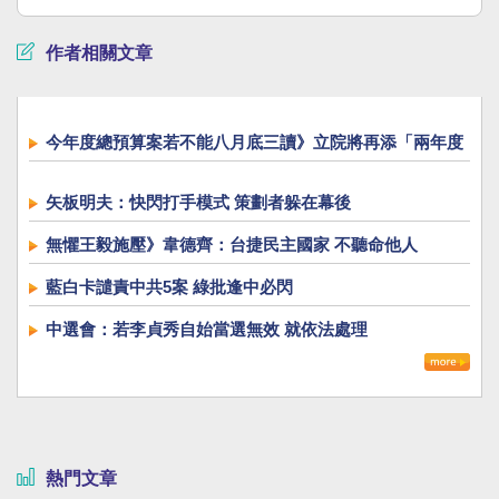
作者相關文章
今年度總預算案若不能八月底三讀》立院將再添「兩年度
總預算同時審」新惡例
矢板明夫：快閃打手模式 策劃者躲在幕後
無懼王毅施壓》韋德齊：台捷民主國家 不聽命他人
藍白卡譴責中共5案 綠批逢中必閃
中選會：若李貞秀自始當選無效 就依法處理
熱門文章