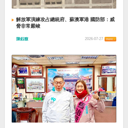
解放軍演練攻占總統府、蘇澳軍港 國防部：威
脅非常嚴峻
陳鈺馥
2026-07-27