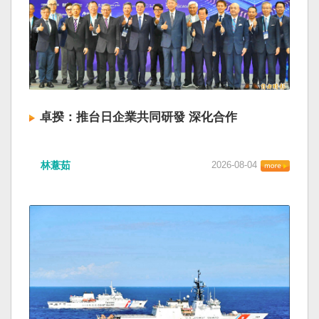
卓揆：推台日企業共同研發 深化合作
林薏茹
2026-08-04