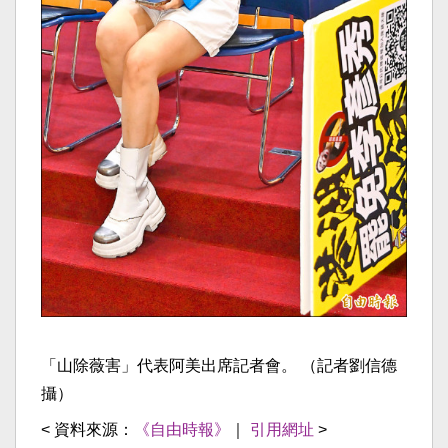
「山除薇害」代表阿美出席記者會。 （記者劉信德
攝）
< 資料來源：
《自由時報》
｜
引用網址
>