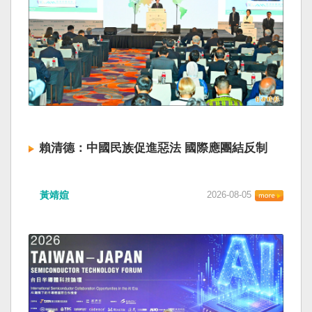
賴清德：中國民族促進惡法 國際應團結反制
黃靖媗
2026-08-05