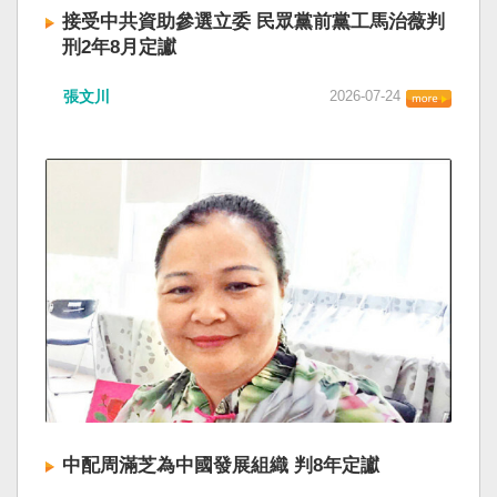
接受中共資助參選立委 民眾黨前黨工馬治薇判
刑2年8月定讞
張文川
2026-07-24
中配周滿芝為中國發展組織 判8年定讞