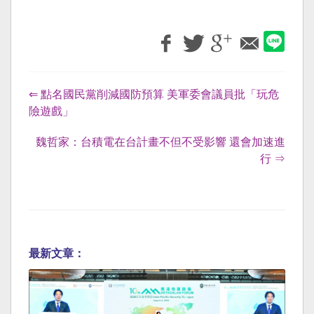
⇐ 點名國民黨削減國防預算 美軍委會議員批「玩危
險遊戲」
魏哲家：台積電在台計畫不但不受影響 還會加速進
行 ⇒
最新文章：