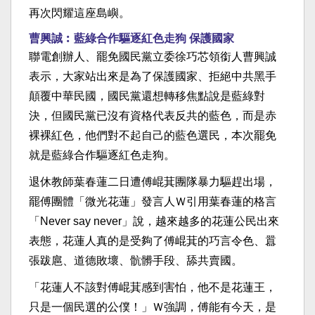
再次閃耀這座島嶼。
曹興誠︰藍綠合作驅逐紅色走狗 保護國家
聯電創辦人、罷免國民黨立委徐巧芯領銜人曹興誠
表示，大家站出來是為了保護國家、拒絕中共黑手
顛覆中華民國，國民黨還想轉移焦點說是藍綠對
決，但國民黨已沒有資格代表反共的藍色，而是赤
裸裸紅色，他們對不起自己的藍色選民，本次罷免
就是藍綠合作驅逐紅色走狗。
退休教師葉春蓮二日遭傅崐萁團隊暴力驅趕出場，
罷傅團體「微光花蓮」發言人Ｗ引用葉春蓮的格言
「Never say never」說，越來越多的花蓮公民出來
表態，花蓮人真的是受夠了傅崐萁的巧言令色、囂
張跋扈、道德敗壞、骯髒手段、舔共賣國。
「花蓮人不該對傅崐萁感到害怕，他不是花蓮王，
只是一個民選的公僕！」Ｗ強調，傅能有今天，是