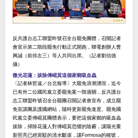
反共護台志工聯盟昨號召全台罷免團體，召開記者
會宣示第二階段罷免行動正式開跑，聯電創辦人曹
興誠（前排左三）等人共同出席。（記者劉信德
攝）
微光花蓮：拔除傅崐萁這個家鄉吸血蟲
〔記者林哲遠／台北報導〕大罷免浪潮湧現，迄今
已有卅二位國民黨立委罷免案一階過關，反共護台
志工聯盟昨號召全台罷團召開記者會宣布，成立罷
免宣講團及護國網站，隨時更新罷免進度。罷免國
民黨立委傅崐萁團體表示，要把這個家鄉的吸血蟲
拔除，掃除花蓮人對傅崐萁恐懼的陰霾，讓陽光重
新照亮已經斑駁的清水斷崖，讓Formosa的稱號，