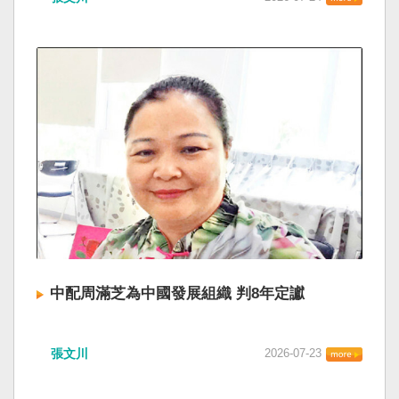
中配周滿芝為中國發展組織 判8年定讞
張文川
2026-07-23