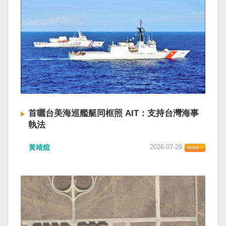
首曬台美海巡艦艇同框照 AIT：支持台灣海事
執法
黃靖媗
2026-07-29