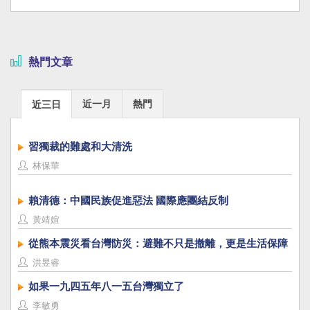
熱門文章
近一月
熱門
近三日
習獨裁的難處和大清洗
林保華
賴清德：中國民族促進惡法 國際應團結反制
黃靖媗
從熊本震災看台灣防災：避難不只是撤離，更是生活保障
洪昱睿
如果一九四五年八一五台灣獨立了
李敏勇