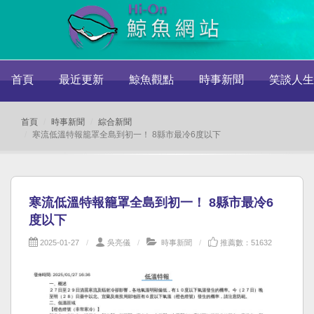
首頁
最近更新
鯨魚觀點
時事新聞
笑談人生
首頁
時事新聞
綜合新聞
寒流低溫特報籠罩全島到初一！ 8縣市最冷6度以下
寒流低溫特報籠罩全島到初一！ 8縣市最冷6
度以下
2025-01-27
吳亮儀
時事新聞
推薦數：51632