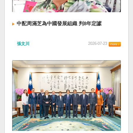
中配周滿芝為中國發展組織 判8年定讞
張文川
2026-07-23