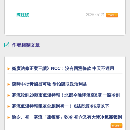
陳鈺馥
2026-07-21
作者相關文章
衛廣法修正案三讀》NCC：沒有回溯條款 中天不適用
陳時中批黃國昌可恥 偷拍謀取政治利益
寒流殺到20縣市低溫特報！北部今晚降溫至8度 一路冷到
下週一
寒流低溫特報籠罩全島到初一！ 8縣市最冷6度以下
除夕、初一寒流「凍番薯」乾冷 初六又有大陸冷氣團報到