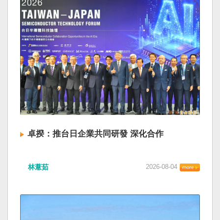
卓揆：推台日企業共同研發 深化合作
林薏茹
2026-08-04