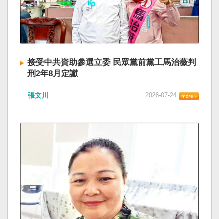
接受中共資助參選立委 民眾黨前黨工馬治薇判
刑2年8月定讞
張文川
2026-07-24