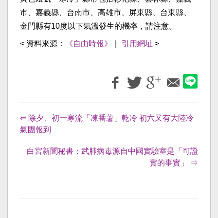
市、嘉義縣、台南市、高雄市、屏東縣、台東縣、
金門縣有10度以下氣溫發生的機率，請注意。
< 資料來源：
《自由時報》
｜
引用網址
>
⇐ 除夕、初一寒流「凍番薯」乾冷 初六又有大陸冷
氣團報到
白宮新聞秘書：武肺病毒源自中國實驗室是「可證
實的事實」 ⇒