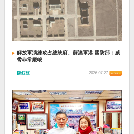
解放軍演練攻占總統府、蘇澳軍港 國防部：威
脅非常嚴峻
陳鈺馥
2026-07-27