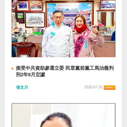
接受中共資助參選立委 民眾黨前黨工馬治薇判
刑2年8月定讞
張文川
2026-07-24