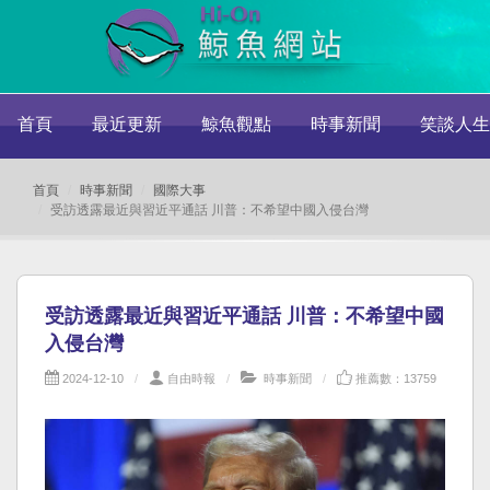
首頁
最近更新
鯨魚觀點
時事新聞
笑談人生
首頁
時事新聞
國際大事
受訪透露最近與習近平通話 川普：不希望中國入侵台灣
受訪透露最近與習近平通話 川普：不希望中國
入侵台灣
2024-12-10
自由時報
時事新聞
推薦數：13759