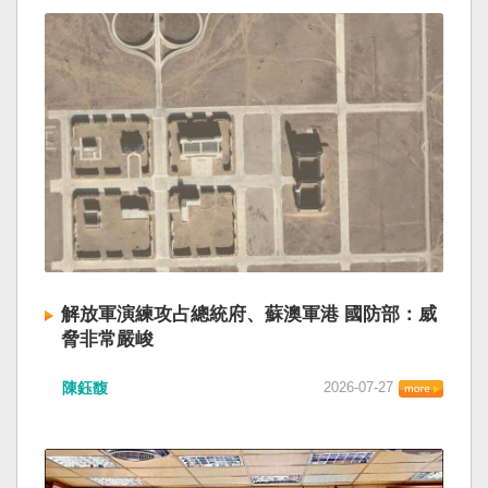
解放軍演練攻占總統府、蘇澳軍港 國防部：威
脅非常嚴峻
陳鈺馥
2026-07-27