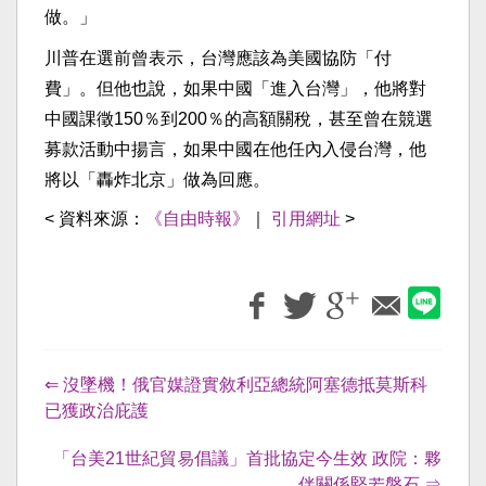
做。」
川普在選前曾表示，台灣應該為美國協防「付
費」。但他也說，如果中國「進入台灣」，他將對
中國課徵150％到200％的高額關稅，甚至曾在競選
募款活動中揚言，如果中國在他任內入侵台灣，他
將以「轟炸北京」做為回應。
< 資料來源：
《自由時報》
｜
引用網址
>
⇐ 沒墜機！俄官媒證實敘利亞總統阿塞德抵莫斯科
已獲政治庇護
「台美21世紀貿易倡議」首批協定今生效 政院：夥
伴關係堅若磐石 ⇒