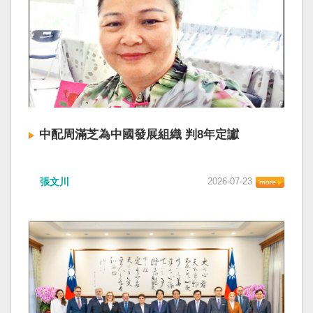
中配周滿芝為中國發展組織 判8年定讞
張文川
2026-07-23