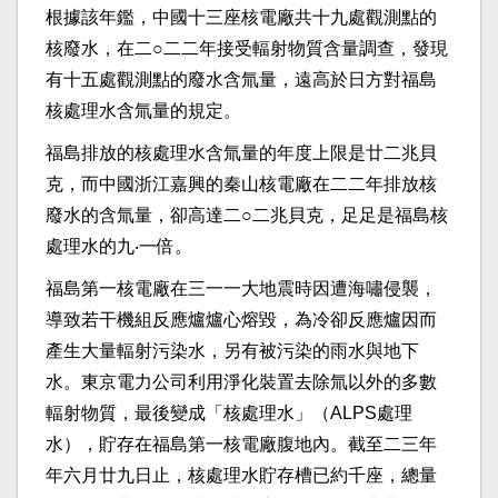
根據該年鑑，中國十三座核電廠共十九處觀測點的
核廢水，在二○二二年接受輻射物質含量調查，發現
有十五處觀測點的廢水含氚量，遠高於日方對福島
核處理水含氚量的規定。
福島排放的核處理水含氚量的年度上限是廿二兆貝
克，而中國浙江嘉興的秦山核電廠在二二年排放核
廢水的含氚量，卻高達二○二兆貝克，足足是福島核
處理水的九‧一倍。
福島第一核電廠在三一一大地震時因遭海嘯侵襲，
導致若干機組反應爐爐心熔毀，為冷卻反應爐因而
產生大量輻射污染水，另有被污染的雨水與地下
水。東京電力公司利用淨化裝置去除氚以外的多數
輻射物質，最後變成「核處理水」（ALPS處理
水），貯存在福島第一核電廠腹地內。截至二三年
年六月廿九日止，核處理水貯存槽已約千座，總量