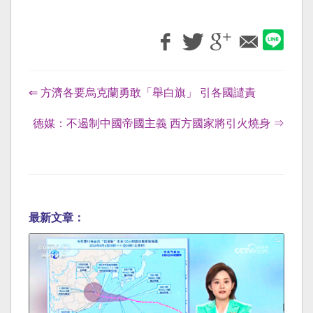
⇐ 方濟各要烏克蘭勇敢「舉白旗」 引各國譴責
德媒：不遏制中國帝國主義 西方國家將引火燒身 ⇒
最新文章：