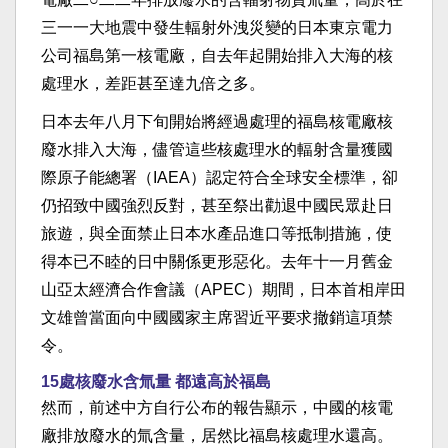
三一一大地震中發生輻射外洩災變的日本東京電力
公司福島第一核電廠，自去年起開始排入大海的核
處理水，差距甚至達九倍之多。
日本去年八月下旬開始將經過處理的福島核電廠核
廢水排入大海，儘管這些核處理水的輻射含量獲國
際原子能總署（IAEA）認定符合全球安全標準，卻
仍招致中國強烈反對，甚至祭出勸退中國民眾赴日
旅遊，與全面禁止日本水產品進口等抵制措施，使
得本已不睦的日中關係更形惡化。去年十一月舊金
山亞太經濟合作會議（APEC）期間，日本首相岸田
文雄曾當面向中國國家主席習近平要求撤銷這項禁
令。
15處核廢水含氚量 都遠高於福島
然而，前述中方自行公布的報告顯示，中國的核電
廠排放廢水的氚含量，居然比福島核處理水還高。