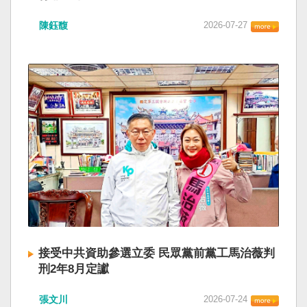
陳鈺馥
2026-07-27
接受中共資助參選立委 民眾黨前黨工馬治薇判
刑2年8月定讞
張文川
2026-07-24