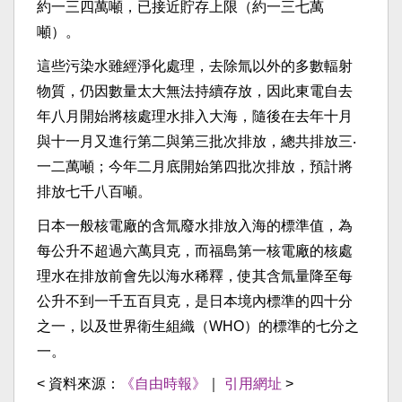
約一三四萬噸，已接近貯存上限（約一三七萬
噸）。
這些污染水雖經淨化處理，去除氚以外的多數輻射
物質，仍因數量太大無法持續存放，因此東電自去
年八月開始將核處理水排入大海，隨後在去年十月
與十一月又進行第二與第三批次排放，總共排放三‧
一二萬噸；今年二月底開始第四批次排放，預計將
排放七千八百噸。
日本一般核電廠的含氚廢水排放入海的標準值，為
每公升不超過六萬貝克，而福島第一核電廠的核處
理水在排放前會先以海水稀釋，使其含氚量降至每
公升不到一千五百貝克，是日本境內標準的四十分
之一，以及世界衛生組織（WHO）的標準的七分之
一。
< 資料來源：
《自由時報》
｜
引用網址
>