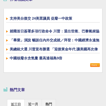
支持美台復交 24美眾議員 促廢一中政策
就職首日簽署多項行政命令 川普：退出世衛、巴黎氣候協
定
「畢業」演說 暢談任內外交成就／拜登︰中國經濟永遠無
法超越美國
美總統大選 川普宣布勝選 「迎接黃金年代 讓美國再次偉
大」
中國核廢水含氚量 最高達福島9倍
熱門文章
近一月
熱門
近三日