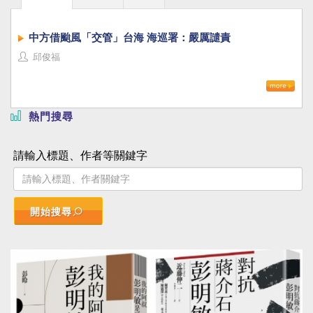
中方借颱風「交管」台海 海巡署：嚴厲譴責
邱俊福
熱門搜尋
請輸入標題、作者等關鍵字
開始搜尋