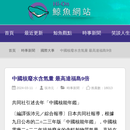
首頁
最近更新
鯨魚觀點
時事新聞
笑談人生
首頁
時事新聞
國際大事
中國核廢水含氚量 最高達福島9倍
中國核廢水含氚量 最高達福島9倍
2024-03-11
張沛元
時事新聞
推薦數：18013
共同社引述去年「中國核能年鑑」
〔編譯張沛元／綜合報導〕日本共同社報導，根據
九日公布的二○二三年版「中國核能年鑑」，中國核
電廠二○二二年排放廢水的含輻射物質氚量，高於在