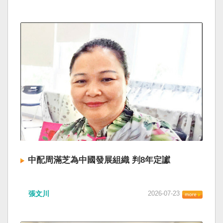
中配周滿芝為中國發展組織 判8年定讞
張文川
2026-07-23