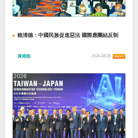
賴清德：中國民族促進惡法 國際應團結反制
黃靖媗
2026-08-05