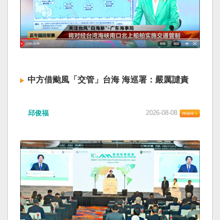
中方借颱風「交管」台海 海巡署：嚴厲譴責
邱俊福
2026-08-08