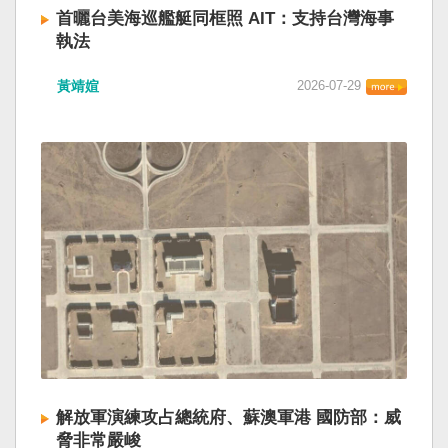
首曬台美海巡艦艇同框照 AIT：支持台灣海事
執法
黃靖媗
2026-07-29
解放軍演練攻占總統府、蘇澳軍港 國防部：威
脅非常嚴峻