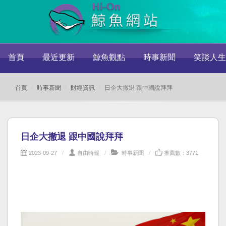
首頁
最近更新
鯨魚觀點
時事新聞
笑談人生
首頁
時事新聞
財經資訊
日企大撤退 跟中國說拜拜
日企大撤退 跟中國說拜拜
2023-09-27
自由時報
時事新聞
推薦數：3771