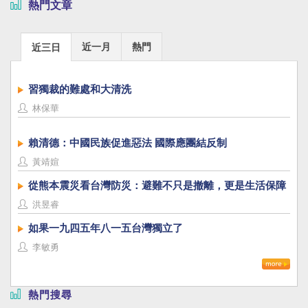
熱門文章
近一月
熱門
近三日
習獨裁的難處和大清洗
林保華
賴清德：中國民族促進惡法 國際應團結反制
黃靖媗
從熊本震災看台灣防災：避難不只是撤離，更是生活保障
洪昱睿
如果一九四五年八一五台灣獨立了
李敏勇
熱門搜尋