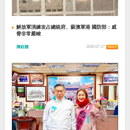
解放軍演練攻占總統府、蘇澳軍港 國防部：威
脅非常嚴峻
陳鈺馥
2026-07-27