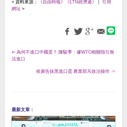
< 資料來源：
《自由時報》《LTN經濟通》
｜
引用
網址
>
⇐ 為何不進口中國蛋？ 陳駿季：據WTO相關指引無
法進口
侯廣告抹黑進口蛋 農業部斥政治操作 ⇒
最新文章：