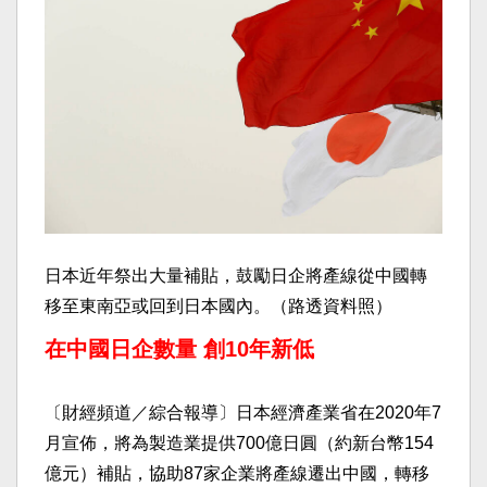
日本近年祭出大量補貼，鼓勵日企將產線從中國轉
移至東南亞或回到日本國內。（路透資料照）
在中國日企數量 創10年新低
〔財經頻道／綜合報導〕日本經濟產業省在2020年7
月宣佈，將為製造業提供700億日圓（約新台幣154
億元）補貼，協助87家企業將產線遷出中國，轉移