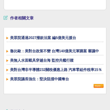
作者相關文章
美眾院通過2027撥款法案 編5億美元援台
魯比歐：美對台政策不變 台灣140億美元軍購案 審議中
美無人水面載具穿越台海 監控共艦行蹤
美對台灣非半導體232關稅優惠上路 汽車零組件稅率15％
美眾院議長強生：堅決阻擋中國奪台