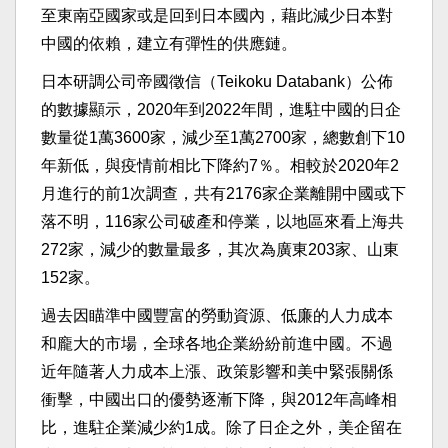
至東南亞國家或是回到日本國內，藉此減少日本對
中國的依賴，建立有彈性的供應鏈。
日本研調公司帝國徵信（Teikoku Databank）公佈
的數據顯示，2020年到2022年間，進駐中國的日企
數量從1萬3600家，減少至1萬2700家，總數創下10
年新低，與疫情前相比下降約7％。相較於2020年2
月進行的前1次調查，共有2176家企業離開中國或下
落不明，116家公司破產和停業，以地區來看上海共
272家，減少的數量最多，其次為廣東203家、山東
152家。
過去因瞄準中國豐富的勞動資源、低廉的人力成本
和龐大的市場，全球各地企業紛紛前進中國。不過
近年隨著人力成本上漲、政策影響和美中緊張關係
衝擊，中國出口的優勢逐漸下降，與2012年高峰相
比，進駐企業減少約1成。除了日企之外，美企留在