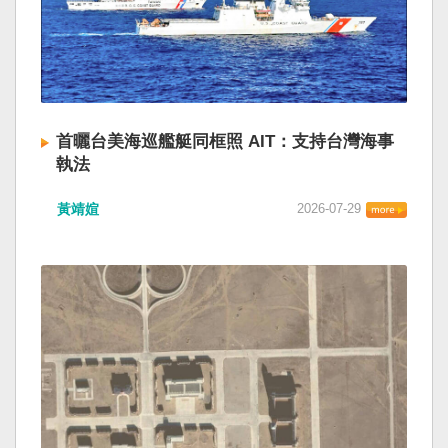
首曬台美海巡艦艇同框照 AIT：支持台灣海事
執法
黃靖媗
2026-07-29