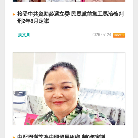
接受中共資助參選立委 民眾黨前黨工馬治薇判
刑2年8月定讞
張文川
2026-07-24
中配周滿芝為中國發展組織 判8年定讞