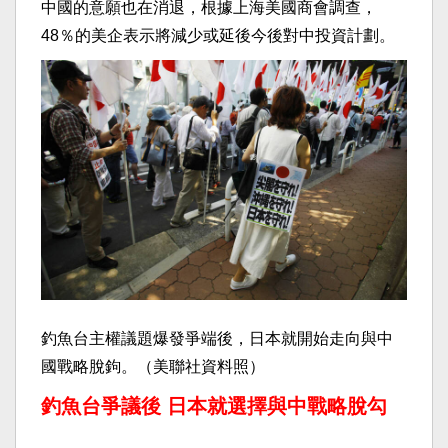
中國的意願也在消退，根據上海美國商會調查，
48％的美企表示將減少或延後今後對中投資計劃。
釣魚台主權議題爆發爭端後，日本就開始走向與中
國戰略脫鉤。（美聯社資料照）
釣魚台爭議後 日本就選擇與中戰略脫勾