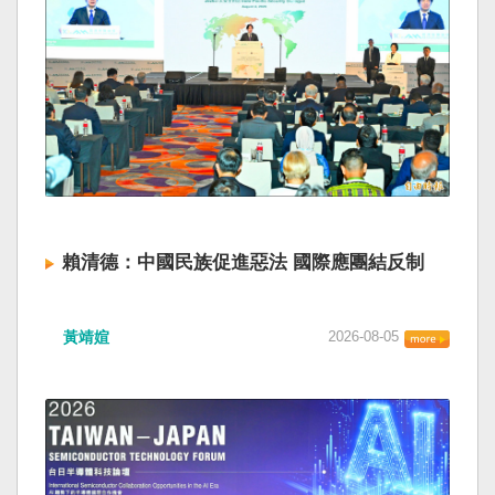
賴清德：中國民族促進惡法 國際應團結反制
黃靖媗
2026-08-05