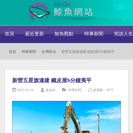
首頁
最近更新
鯨魚觀點
時事新聞
笑談人生
首頁
時事新聞
台灣政治
新營五星旗違建 鐵皮屋5分鐘夷平
新營五星旗違建 鐵皮屋5分鐘夷平
2022-02-19
楊金城
時事新聞
推薦數：3377