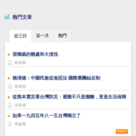
熱門文章
近一月
熱門
近三日
習獨裁的難處和大清洗
林保華
賴清德：中國民族促進惡法 國際應團結反制
黃靖媗
從熊本震災看台灣防災：避難不只是撤離，更是生活保障
洪昱睿
如果一九四五年八一五台灣獨立了
李敏勇