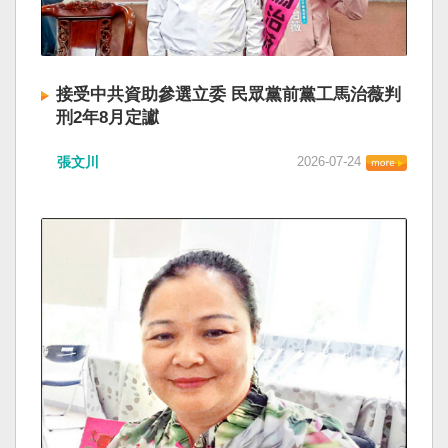
接受中共資助參選立委 民眾黨前黨工馬治薇判
刑2年8月定讞
張文川
2026-07-24