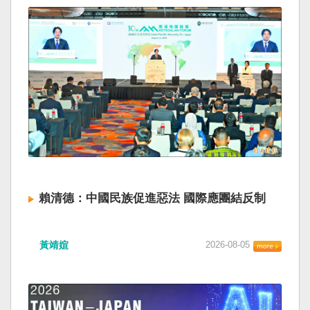
賴清德：中國民族促進惡法 國際應團結反制
黃靖媗
2026-08-05