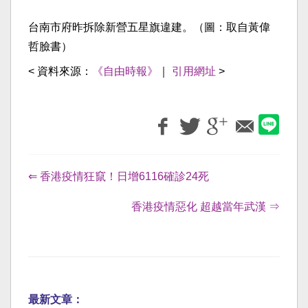
台南市府昨拆除新營五星旗違建。（圖：取自黃偉
哲臉書）
< 資料來源：
《自由時報》
｜
引用網址
>
⇐ 香港疫情狂竄！日增6116確診24死
香港疫情惡化 超越當年武漢 ⇒
最新文章：