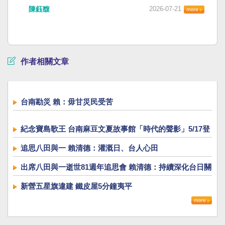
陳鈺馥
2026-07-21
作者相關文章
台南勘災 賴：毋甘災民受苦
紀念寶島歌王 台南麻豆文夏故事館「時代的聲影」5/17登
場
追思八田與一 賴清德：灌溉日、台人心田
出席八田與一逝世81週年追思會 賴清德：持續深化台日關
係
新營五星旗違建 鐵皮屋5分鐘夷平