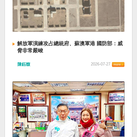
解放軍演練攻占總統府、蘇澳軍港 國防部：威
脅非常嚴峻
陳鈺馥
2026-07-27