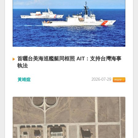
首曬台美海巡艦艇同框照 AIT：支持台灣海事
執法
黃靖媗
2026-07-29