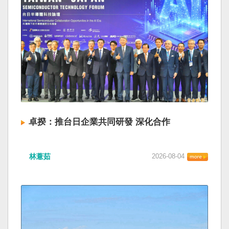
卓揆：推台日企業共同研發 深化合作
林薏茹
2026-08-04