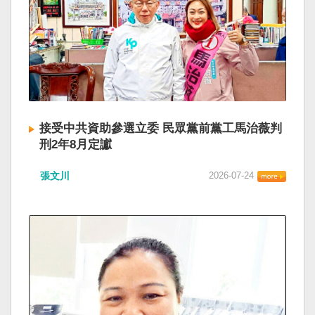
接受中共資助參選立委 民眾黨前黨工馬治薇判
刑2年8月定讞
張文川
2026-07-24