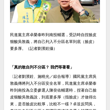
民進黨主席卓榮泰昨到南投輔選，受訪時自捏臉皮
狠酸吳敦義，將自己列入不分區名單到底（臉皮）
要多厚。（記者劉濱銓攝）
「真的敢自列不分區？ 我們等著看」
〔記者劉濱銓、施曉光／綜合報導〕國民黨主席吳
敦義傳將列入不分區安全名單，民進黨主席卓榮泰
昨到南投為立委參選人陳癸佑輔選時，捏著自己臉
皮狠酸吳敦義說，到底要多厚（指臉皮）才做得出
來，是否臉皮比較厚，比較不一樣？卓並反問吳，