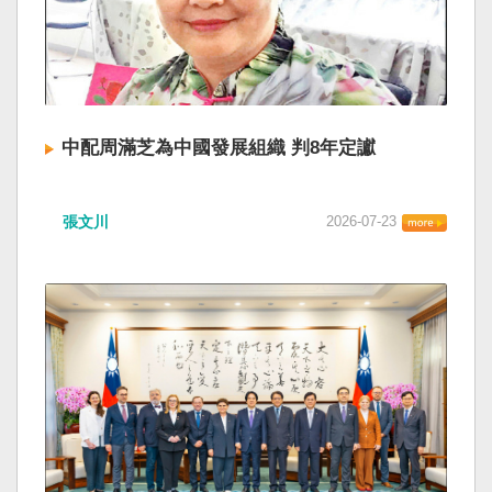
中配周滿芝為中國發展組織 判8年定讞
張文川
2026-07-23