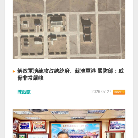
解放軍演練攻占總統府、蘇澳軍港 國防部：威
脅非常嚴峻
陳鈺馥
2026-07-27