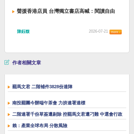
聲援香港店員 台灣獨立書店高喊：閱讀自由
陳鈺馥
2026-07-21
作者相關文章
罷馬文君 二階補件3828份達陣
南投罷團今辦端午茶會 力拚連署達標
二階連署千份草簽遭剔除 控罷馬文君遭刁難 中選會行政
調查
賴：產業全球布局 分散風險