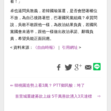
看！」
卓也逼問吳敦義，若韓國瑜落選，是否會戀著權位
不放，為自己後路著想，巴著國民黨組織？卓質問
說，吳敢不敢跟他一樣，為政治結果負責，若國民
黨國會未過半，跟他一樣做出政治承諾、辭職負
責，希望吳能正面回應。
< 資料來源：
《自由時報》
｜
引用網址
>
⇐ 韓桃園造勢上看3萬？ PTT鄉民酸：垮了
首里城重建募款上線 5千萬善款湧入3天達標 ⇒