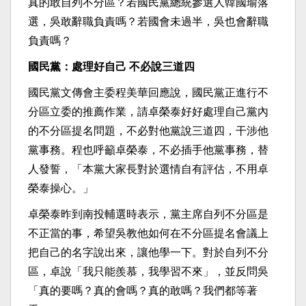
真的敢自列不分區？若國民黨總統參選人韓國瑜落
選，吳敢辭職負責嗎？若國會未過半，吳也會辭職
負責嗎？
國民黨：處理好自己 不必說三道四
國民黨文傳會主委程美華回應說，國民黨正進行不
分區立委的推薦作業，請卓榮泰好好處理自己黨內
的不分區提名問題，不必對他黨說三道四，干涉他
黨事務。程也呼籲卓榮泰，不必插手他黨事務，替
人發誓，「本黨大家長對於選情自有評估，不用卓
榮泰操心。」
卓榮泰昨到南投輔選時表示，黨主席自列不分區是
不正當的事，希望吳教他如何在不分區提名會議上
把自己的名字說出來，讓他學一下。對於自列不分
區，卓說「我只能羨慕，我學習不來」，並反問吳
「真的要嗎？真的會嗎？真的敢嗎？我們都等著