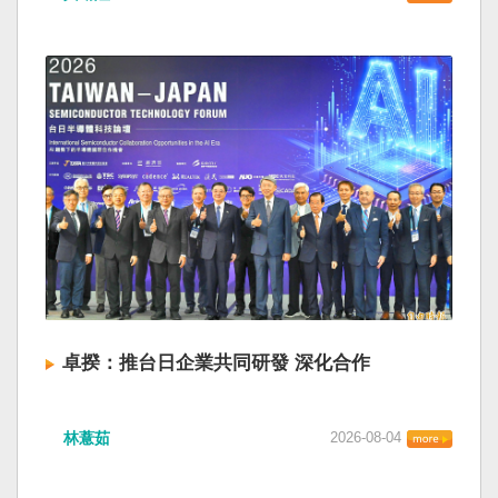
卓揆：推台日企業共同研發 深化合作
林薏茹
2026-08-04