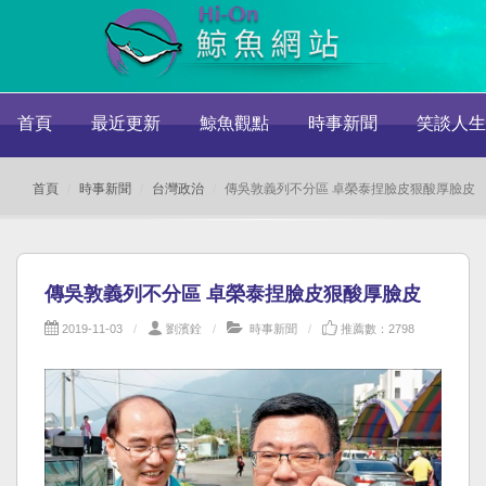
首頁
最近更新
鯨魚觀點
時事新聞
笑談人生
首頁
時事新聞
台灣政治
傳吳敦義列不分區 卓榮泰捏臉皮狠酸厚臉皮
傳吳敦義列不分區 卓榮泰捏臉皮狠酸厚臉皮
2019-11-03
劉濱銓
時事新聞
推薦數：2798