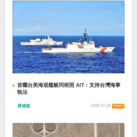
首曬台美海巡艦艇同框照 AIT：支持台灣海事
執法
黃靖媗
2026-07-29