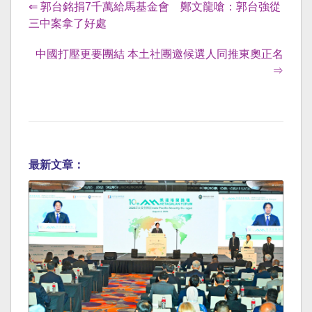
⇐ 郭台銘捐7千萬給馬基金會 鄭文龍嗆：郭台強從
三中案拿了好處
中國打壓更要團結 本土社團邀候選人同推東奧正名
⇒
最新文章：