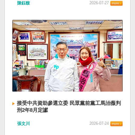
陳鈺馥
2026-07-27
接受中共資助參選立委 民眾黨前黨工馬治薇判
刑2年8月定讞
張文川
2026-07-24