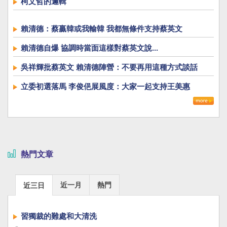
柯文哲的邏輯
賴清德：蔡贏韓或我輸韓 我都無條件支持蔡英文
賴清德自爆 協調時當面這樣對蔡英文說...
吳祥輝批蔡英文 賴清德陣營：不要再用這種方式談話
立委初選落馬 李俊俋展風度：大家一起支持王美惠
熱門文章
近一月
熱門
近三日
習獨裁的難處和大清洗