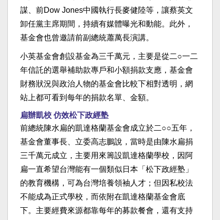
謀、前Dow Jones中國執行長麥健陸等，讓蔡英文
卸任黨主席期間，持續有媒體曝光和動能。此外，
基金會也曾邀請前副總統蕭萬長演講。
小英基金會創設基金為三千萬元，主要是從二○一二
年信託的選舉補助款專戶和小額捐款支應，基金會
財務狀況與政治人物的基金會比較下相對透明，網
站上都可看到每年的捐款名單、金額。
扁辦凱校 仿效松下政經塾
前總統陳水扁的凱達格蘭基金會成立於二○○五年，
基金會董事長、立委高志鵬說，當時是由陳水扁捐
三千萬元成立，主要用來籌設凱達格蘭學校，因阿
扁一直希望台灣能有一個類似日本「松下政經塾」
的教育機構，可為台灣培養領袖人才；但因私校法
不能成為正式學校，而依附在凱達格蘭基金會底
下。主要經費來源都靠每年的募款餐會，還有支持