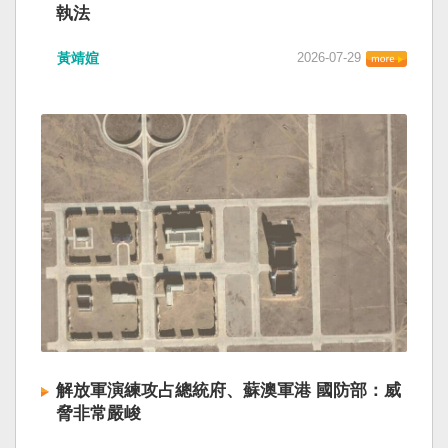
執法
黃靖媗
2026-07-29
解放軍演練攻占總統府、蘇澳軍港 國防部：威
脅非常嚴峻