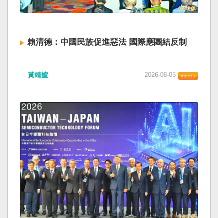
賴清德：中國民族促進惡法 國際應團結反制
黃靖媗
2026-08-05