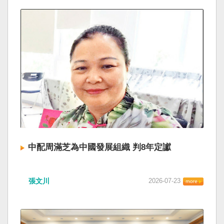
中配周滿芝為中國發展組織 判8年定讞
張文川
2026-07-23