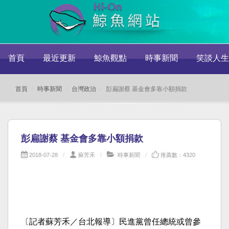
首頁
最近更新
鯨魚觀點
時事新聞
笑談人生
首頁
時事新聞
台灣政治
彭扁謝蔡 基金會多靠小額捐款
彭扁謝蔡 基金會多靠小額捐款
2018-07-28
蘇芳禾
時事新聞
推薦數：4320
〔記者蘇芳禾／台北報導〕民進黨曾任總統或曾參