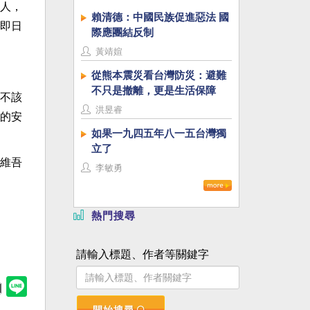
人，
賴清德：中國民族促進惡法 國
即日
際應團結反制
黃靖媗
從熊本震災看台灣防災：避難
不只是撤離，更是生活保障
不該
洪昱睿
的安
如果一九四五年八一五台灣獨
立了
維吾
李敏勇
熱門搜尋
請輸入標題、作者等關鍵字