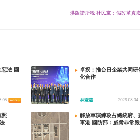
洪版證所稅 社民黨：假改革真廢
惡法 國
卓揆：推台日企業共同研
化合作
8-05
林薏茹
2026-08-04
框照
解放軍演練攻占總統府、
法
軍港 國防部：威脅非常