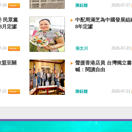
7-29
陳鈺馥
2026-07-27
 民眾黨
中配周滿芝為中國發展組
8月定讞
8年定讞
7-24
張文川
2026-07-23
歐盟至關
聲援香港店員 台灣獨立
喊：閱讀自由
7-22
陳鈺馥
2026-07-21