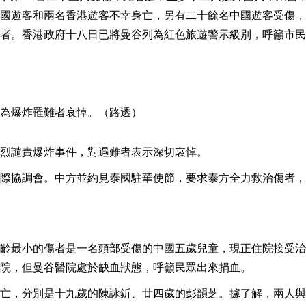
國遊客和兩名香港遊客不幸身亡，另有二十餘名中國遊客受傷，
者。香港政府十八日已將曼谷列為紅色旅遊警示級別，呼籲市民
爆炸罹難者哀悼。（路透）
烈譴責爆炸事件，對遇難者表示深切哀悼。
際協調會。中方並約見泰國駐華使節，要求泰方全力救治傷者，
齡最小的傷者是一名頭部受傷的中國五歲兒童，現正住院接受治
院，但曼谷醫院處於缺血狀態，呼籲民眾出來捐血。
亡，分別是十九歲的陳詠釿、廿四歲的彭韻芝。據了解，兩人與