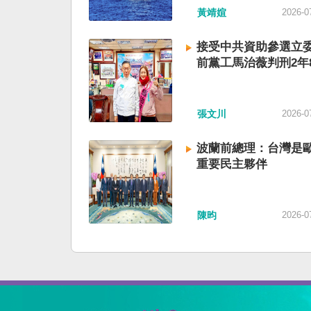
黃靖媗
2026-0
接受中共資助參選立委
前黨工馬治薇判刑2年
張文川
2026-0
波蘭前總理：台灣是
重要民主夥伴
陳昀
2026-0