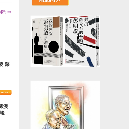
開始搜尋
除 ⇒
發 深
蘇澳
嚴峻