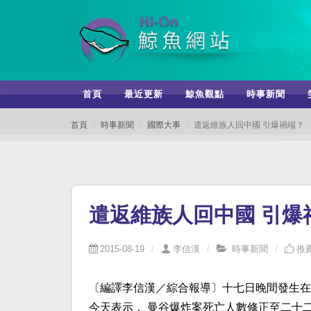
首頁
最近更新
鯨魚觀點
時事新聞
首頁
時事新聞
國際大事
遣返維族人回中國 引爆禍端？
遣返維族人回中國 引爆
2015-08-19
李信漢
時事新聞
推薦
〔編譯李信漢／綜合報導〕十七日晚間發生在曼谷
今天表示， 曼谷爆炸案死亡人數修正至二十