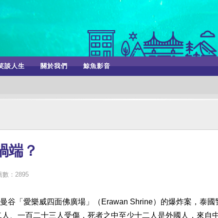
笑談人生
關於我們
鯨魚影音
禍端？
數：2895
「愛樂威四面佛廣場」（Erawan Shrine）的爆炸案，泰國
二人、一百二十三人受傷，死者之中至少十二人是外國人，來自