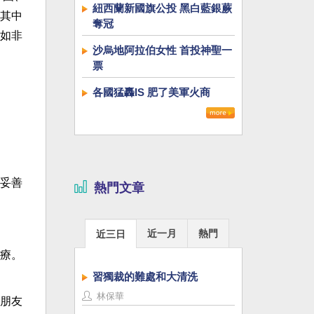
紐西蘭新國旗公投 黑白藍銀蕨
其中
奪冠
如非
沙烏地阿拉伯女性 首投神聖一
票
各國猛轟IS 肥了美軍火商
妥善
熱門文章
近一月
熱門
近三日
療。
習獨裁的難處和大清洗
林保華
朋友