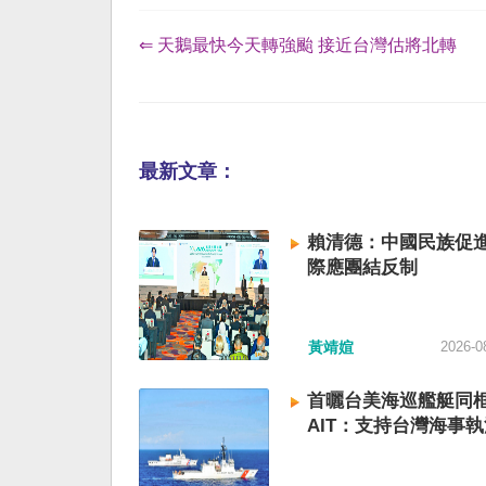
⇐ 天鵝最快今天轉強颱 接近台灣估將北轉
最新文章：
賴清德：中國民族促進
際應團結反制
黃靖媗
2026-0
首曬台美海巡艦艇同
AIT：支持台灣海事執