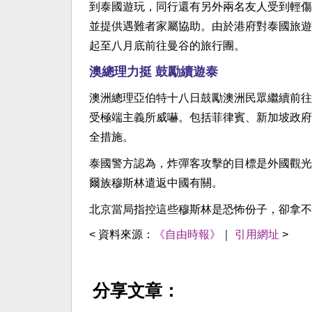
到泰國遊玩，同行還有另外兩名友人受到輕傷
並提供遇難者家屬協助。由於港府對泰國旅遊
起至八月底前往曼谷的旅行團。
澳總理力挺 鼓勵續遊泰
澳洲總理亞伯特十八日鼓勵澳洲民眾繼續前往
受極端主義所威嚇。包括菲律賓、新加坡政府
全措施。
泰國警方認為，炸彈客攻擊的目標是外國觀光
爾族穆斯林遣返中國有關。
北京當局指控這些穆斯林是恐怖份子，卻拿不
< 資料來源：
《自由時報》
｜
引用網址
>
分享文章：