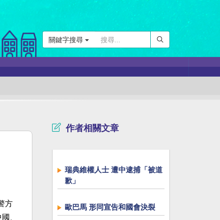
關鍵字搜尋
作者相關文章
瑞典維權人士 遭中逮捕「被道
歉」
警方
歐巴馬 形同宣告和國會決裂
中國、