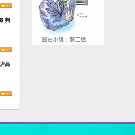
織 判
書店高