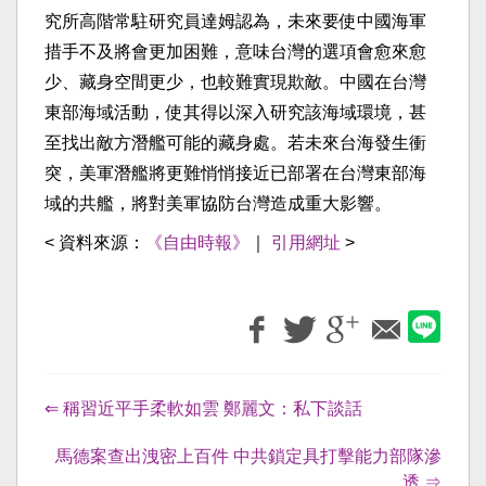
究所高階常駐研究員達姆認為，未來要使中國海軍
措手不及將會更加困難，意味台灣的選項會愈來愈
少、藏身空間更少，也較難實現欺敵。中國在台灣
東部海域活動，使其得以深入研究該海域環境，甚
至找出敵方潛艦可能的藏身處。若未來台海發生衝
突，美軍潛艦將更難悄悄接近已部署在台灣東部海
域的共艦，將對美軍協防台灣造成重大影響。
< 資料來源：
《自由時報》
｜
引用網址
>
⇐ 稱習近平手柔軟如雲 鄭麗文：私下談話
馬德案查出洩密上百件 中共鎖定具打擊能力部隊滲
透 ⇒