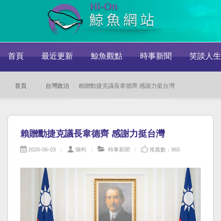
首頁
最近更新
鯨魚觀點
時事新聞
笑談人生
首頁
台灣政治
賴贈勳捷克議長韋德齊 感謝力挺台灣
賴贈勳捷克議長韋德齊 感謝力挺台灣
2026-06-03
陳昀
時事新聞
推薦數：965