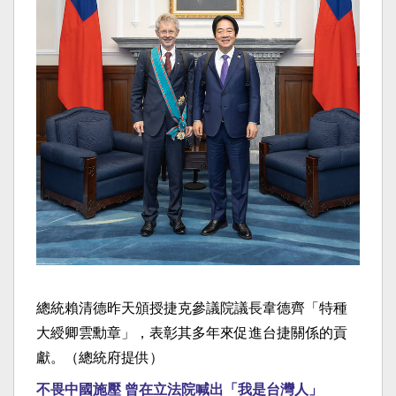
總統賴清德昨天頒授捷克參議院議長韋德齊「特種
大綬卿雲勳章」，表彰其多年來促進台捷關係的貢
獻。（總統府提供）
不畏中國施壓 曾在立法院喊出「我是台灣人」