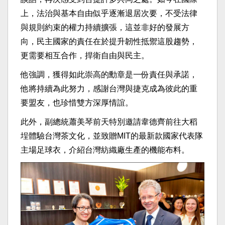
上，法治與基本自由似乎逐漸退居次要，不受法律
與規則約束的權力持續擴張，這並非好的發展方
向，民主國家的責任在於提升韌性抵禦這股趨勢，
更需要相互合作，捍衛自由與民主。
他強調，獲得如此崇高的勳章是一份責任與承諾，
他將持續為此努力，感謝台灣與捷克成為彼此的重
要盟友，也珍惜雙方深厚情誼。
此外，副總統蕭美琴前天特別邀請韋德齊前往大稻
埕體驗台灣茶文化，並致贈MIT的最新款國家代表隊
主場足球衣，介紹台灣紡織廠生產的機能布料。