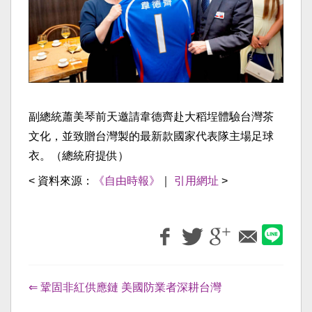
副總統蕭美琴前天邀請韋德齊赴大稻埕體驗台灣茶
文化，並致贈台灣製的最新款國家代表隊主場足球
衣。（總統府提供）
< 資料來源：
《自由時報》
｜
引用網址
>
⇐ 鞏固非紅供應鏈 美國防業者深耕台灣