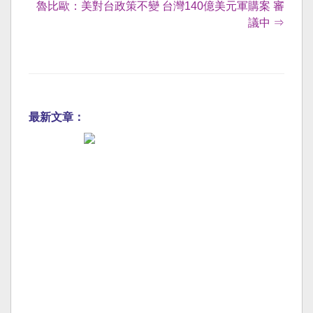
魯比歐：美對台政策不變 台灣140億美元軍購案 審
議中 ⇒
最新文章：