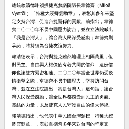
總統賴清德昨頒授捷克參議院議長韋德齊（Miloš
Vystrčil）「特種大綬卿雲勳章」，表彰其多年來堅
定支持台灣、促進台捷關係的貢獻。賴指出，韋德
齊二〇二〇年不畏中國壓力訪台，並在立法院喊出
「我是台灣人」，讓台灣人民深受感動；韋德齊則
承諾，將持續為台捷友誼努力。
賴清德表示，台灣與捷克雖然地理上相隔萬里，但
對民主、自由與人權價值有著共同的信仰，這份信
仰也讓雙方緊密相連。二〇二〇年當全世界仍受疫
情衝擊之際，韋德齊不畏中國壓力，堅持訪問台
灣，並在立法院說出「我是台灣人」這句話，讓台
灣人民深受感動，讓全世界都感受到民主的勇氣、
團結的力量，以及捷克人民守護自由的偉大傳統。
賴清德指出，他代表中華民國台灣頒授「特種大綬
卿雲勳章」，表彰韋德齊多年來對台灣的堅定支