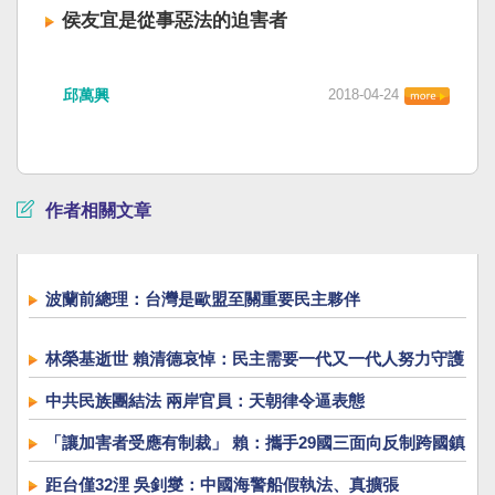
侯友宜是從事惡法的迫害者
邱萬興
2018-04-24
作者相關文章
波蘭前總理：台灣是歐盟至關重要民主夥伴
林榮基逝世 賴清德哀悼：民主需要一代又一代人努力守護
中共民族團結法 兩岸官員：天朝律令逼表態
「讓加害者受應有制裁」 賴：攜手29國三面向反制跨國鎮
壓
距台僅32浬 吳釗燮：中國海警船假執法、真擴張