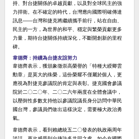
持、對台捷關係的卓越貢獻，以及對全球民主的強
力捍衛。在不確定的時代，台灣應向國際明確傳達
訊息——台灣和捷克將繼續攜手前行，站在自由、
民主的一方，為世界的和平、穩定與繁榮貢獻更多
力量，期待台捷關係持續深化，不斷開創新的里程
碑。
韋德齊：持續為台捷友誼努力
韋德齊表示，獲頒象徵崇高榮譽的「特種大綬卿雲
勳章」是莫大的殊榮，這份榮耀不僅屬於個人，更
應視為對捷克參議院的肯定與表彰。捷克國會參議
院於二〇二〇年、二〇二六年兩度在全體會議中，
以壓倒性多數支持他以參議院議長身分訪問中華民
國台灣，參議員們做出這樣決定，需要極大政治勇
氣。
韋德齊表示，看到賴總統五二〇發表的執政兩周年
談話，再次感受到台捷許多共同之處。如今在國際