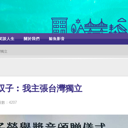
笑談人生
關於我們
鯨魚影音
灣獨立
双子︰我主張台灣獨立
數：4207