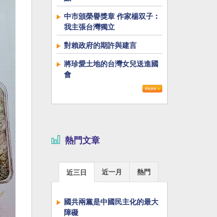
中市頒榮譽獎章 作家楊双子︰
我主張台灣獨立
對賴政府的期許與建言
將珍愛土地的台灣女兒送進國
會
熱門文章
近一月
熱門
近三日
國共兩黨是中國民主化的最大
障礙