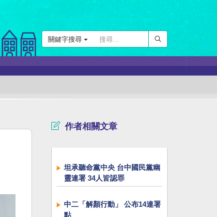
關鍵字搜尋
作者相關文章
坦承聽命黨中央 台中國民黨幽
靈連署 34人皆認罪
中二「解顏行動」 公布14連署
點