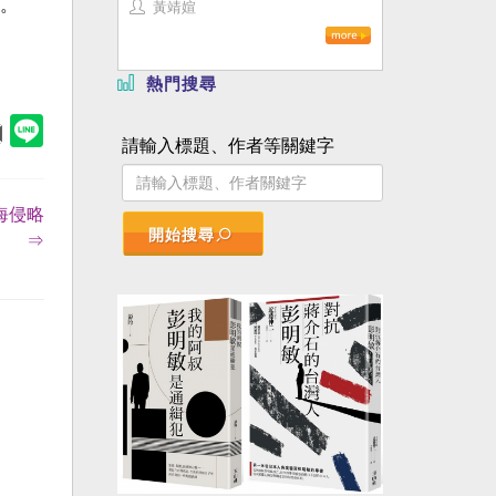
。
黃靖媗
熱門搜尋
請輸入標題、作者等關鍵字
海侵略
開始搜尋
⇒