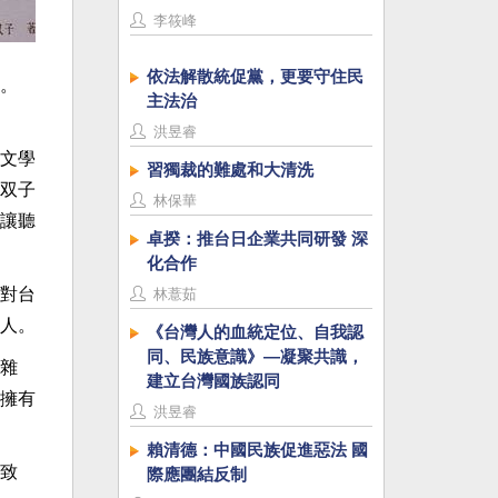
李筱峰
依法解散統促黨，更要守住民
。
主法治
洪昱睿
文學
習獨裁的難處和大清洗
双子
林保華
讓聽
卓揆：推台日企業共同研發 深
化合作
對台
林薏茹
人。
《台灣人的血統定位、自我認
同、民族意識》—凝聚共識，
雜
建立台灣國族認同
擁有
洪昱睿
賴清德：中國民族促進惡法 國
致
際應團結反制