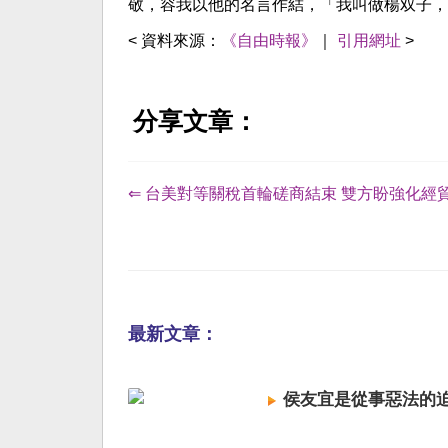
敬，容我以他的名言作結，「我叫做楊双子，
< 資料來源：
《自由時報》
｜
引用網址
>
分享文章：
⇐ 台美對等關稅首輪磋商結束 雙方盼強化經
最新文章：
侯友宜是從事惡法的