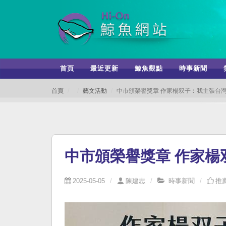
首頁
最近更新
鯨魚觀點
時事新聞
首頁
藝文活動
中市頒榮譽獎章 作家楊双子︰我主張台
中市頒榮譽獎章 作家楊
2025-05-05
陳建志
時事新聞
推薦