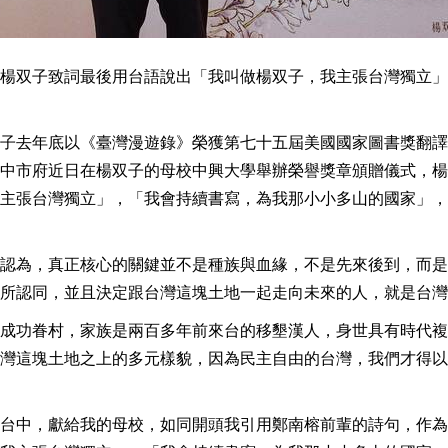
楊双子致詞最後用台語說出「我叫做楊双子，我主張台灣獨立」
子去年底以《臺灣漫遊錄》榮獲第七十五屆美國國家圖書獎翻譯
中市府近日在楊双子的母校中興大學舉辦榮譽獎章頒贈儀式，楊
主張台灣獨立」，「我會持續書寫，為我那小小多山的國家」，
認為，真正核心的關鍵並不是種族與血緣，不是先來後到，而是
所認同，並且決定跟台灣這塊土地一起走向未來的人，就是台灣
成功眷村，家族是兩百多年前來台的移墾漢人，身世具有時代複
灣這塊土地之上的多元樣貌，因為民主自由的台灣，我們才得以
台中，獻給我的母校，如同開頭我引用鄭南榕前輩的詩句，作為