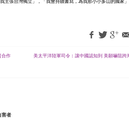
我主張台灣獨立」，「我會持續書寫，為我那小小多山的國家」
貿合作
美太平洋陸軍司令︰讓中國認知到 美願嚇阻跨
迫害者