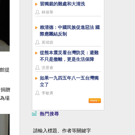
習獨裁的難處和大清洗
林保華
賴清德：中國民族促進惡法 國
際應團結反制
黃靖媗
從熊本震災看台灣防災：避難
不只是撤離，更是生活保障
洪昱睿
館提
如果一九四五年八一五台灣獨
立了
行捐贈
李敏勇
為場
熱門搜尋
請輸入標題、作者等關鍵字