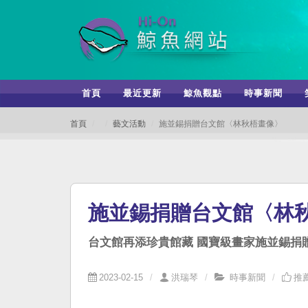
首頁
最近更新
鯨魚觀點
時事新聞
首頁
藝文活動
施並錫捐贈台文館〈林秋梧畫像〉
施並錫捐贈台文館〈林
台文館再添珍貴館藏 國寶級畫家施並錫捐
2023-02-15
洪瑞琴
時事新聞
推薦