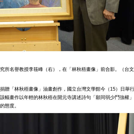
究所名譽教授李筱峰（右），在「林秋梧畫像」前合影。（台文
捐贈「林秋梧畫像」油畫創作，國立台灣文學館今（15）日舉
該幅畫作以年輕的林秋梧在開元寺講述詩句「願同弱少鬥強權」
的態度。