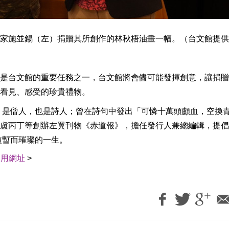
家施並錫（左）捐贈其所創作的林秋梧油畫一幅。（台文館提供
是台文館的重要任務之一，台文館將會儘可能發揮創意，讓捐贈
看見、感受的珍貴禮物。
員，是僧人，也是詩人；曾在詩句中發出「可憐十萬頭顱血，空換
盧丙丁等創辦左翼刊物《赤道報》，擔任發行人兼總編輯，提倡
短暫而璀璨的一生。
引用網址
>