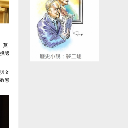
、莫
授認
與文
教態