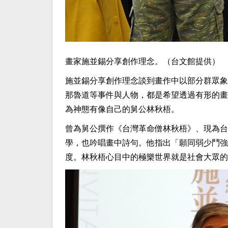
畫家施並錫分享創作理念。（台文館提供）
施並錫分享創作理念談到畫作中以部分群眾象
那魯道等事件與人物，都是希望透過有形的畫
為神態有像自己的舅公林秋梧。
曾為舅公撰作《台灣革命僧林秋梧》、現為台
學，也吟唱畫中詩句。他指出「願同弱少鬥強
度。林秋梧心目中的極樂世界就是社會大眾的