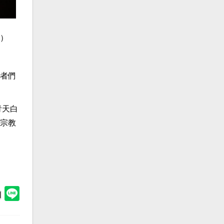
）
者們
青天白
宗教