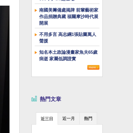
南國美籌備處揭牌 前輩藝術家
作品捐贈典藏 福爾摩沙時代展
開展
不用多言 高志綱1張貼圖萬人
聲援
知名本土政論漫畫家魚夫65歲
病逝 家屬低調證實
熱門文章
近一月
熱門
近三日