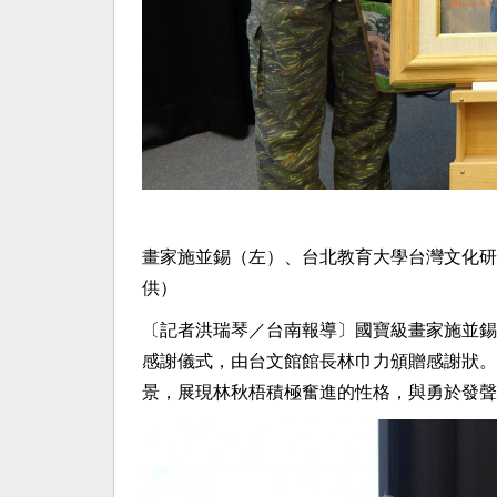
畫家施並錫（左）、台北教育大學台灣文化研
供）
〔記者洪瑞琴／台南報導〕國寶級畫家施並錫
感謝儀式，由台文館館長林巾力頒贈感謝狀。
景，展現林秋梧積極奮進的性格，與勇於發聲