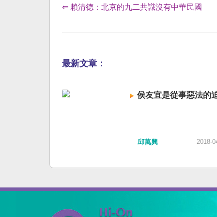
⇐ 賴清德：北京的九二共識沒有中華民國
最新文章：
侯友宜是從事惡法的
邱萬興
2018-0