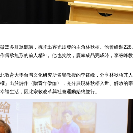
徵眾多群眾聽講，襯托出容光煥發的主角林秋梧。他曾繪製228
作傳承無形的前人精神。他也笑說，慶幸成品完成時，李筱峰教
北教育大學台灣文化研究所名譽教授的李筱峰，分享林秋梧其人
權」出於詩作〈贈青年僧伽〉，充分展現林秋梧入世、解放的宗
幸福生活，因此宗教改革與社會運動始終並行。