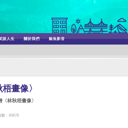
笑談人生
關於我們
鯨魚影音
秋梧畫像〉
贈〈林秋梧畫像〉
數：60678