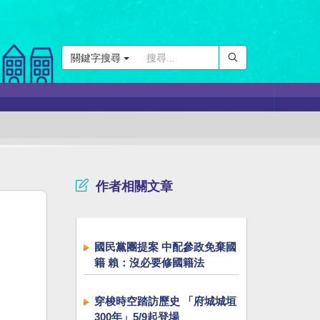
關鍵字搜尋
作者相關文章
國民黨團提案 中配參政免棄國
籍 賴：沒必要修國籍法
穿梭時空踏訪歷史 「府城城垣
300年」5/9起登場