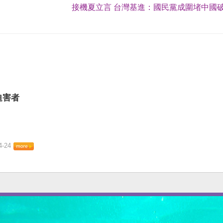
接機夏立言 台灣基進：國民黨成圍堵中國破
迫害者
4-24