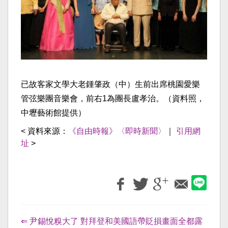
已故客家文學大老鍾肇政（中）生前出席桃園愛樂
管弦樂團音樂會，前右1為團長盧孝治。（資料照，
中壢藝術館提供）
< 資料來源：
《自由時報》〈即時新聞〉
｜
引用網
址
>
⇐ 尹錫悅糗大了 對拜登和美國語帶貶損畫面全都露