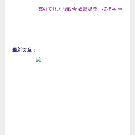
高虹安地方問政會 媒體提問一概拒答 ⇒
最新文章：