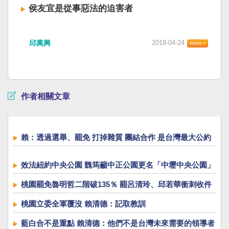
侯友宜是從事惡法的迫害者
邱萬興
2018-04-24
作者相關文章
賴：透過選舉、罷免 打掉雜質 團結合作 是台灣最大公約
數
效法紐約中央公園 魏筠籲中正公園更名「中壢中央公園」
桃園罷免魯明哲二階破135％ 罷呂清玲、邱若華衝刺收件
桃園立委全軍覆沒 賴清德：記取教訓
藍白合不是重點 賴清德：他們不是台灣未來需要的領導者