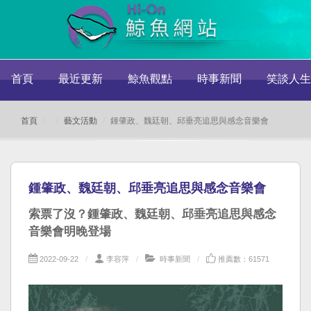
首頁
最近更新
鯨魚觀點
時事新聞
笑談人生
首頁
藝文活動
鍾肇政、魏廷朝、邱垂亮追思與感念音樂會
鍾肇政、魏廷朝、邱垂亮追思與感念音樂會
索票了沒？鍾肇政、魏廷朝、邱垂亮追思與感念
音樂會明晚登場
2022-09-22
李容萍
時事新聞
推薦數：61571