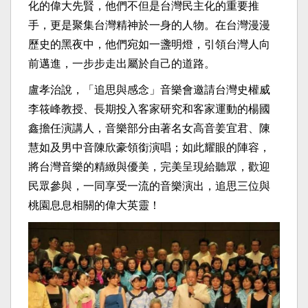
化的偉大先賢，他們不但是台灣民主化的重要推
手，更是聚集台灣精神於一身的人物。在台灣漫漫
歷史的黑夜中，他們宛如一盞明燈，引領台灣人向
前邁進，一步步走出屬於自己的道路。
盧孝治說，「追思與感念」音樂會邀請台灣史權威
李筱峰教授、長期投入客家研究和客家運動的楊國
鑫擔任演講人，音樂部分由著名女高音姜宜君、陳
慧如及男中音陳欣豪領銜演唱；如此耀眼的陣容，
將台灣音樂的精緻與優美，完美呈現給聽眾，歡迎
民眾參與，一同享受一流的音樂演出，追思三位與
桃園息息相關的偉大英靈！