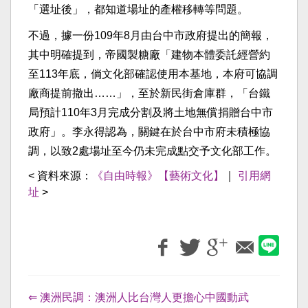
「選址後」，都知道場址的產權移轉等問題。
不過，據一份109年8月由台中市政府提出的簡報，
其中明確提到，帝國製糖廠「建物本體委託經營約
至113年底，倘文化部確認使用本基地，本府可協調
廠商提前撤出……」，至於新民街倉庫群，「台鐵
局預計110年3月完成分割及將土地無償捐贈台中市
政府」。李永得認為，關鍵在於台中市府未積極協
調，以致2處場址至今仍未完成點交予文化部工作。
< 資料來源：
《自由時報》【藝術文化】
｜
引用網
址
>
⇐ 澳洲民調：澳洲人比台灣人更擔心中國動武