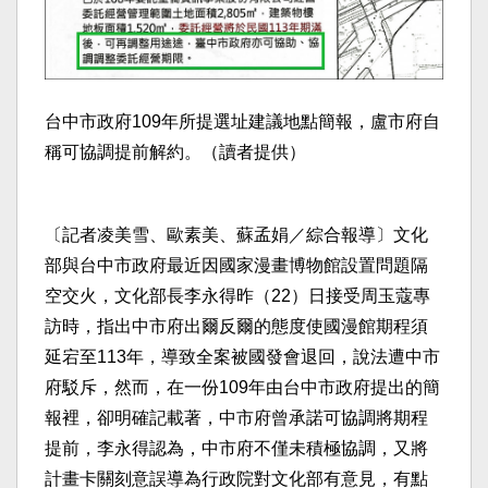
台中市政府109年所提選址建議地點簡報，盧市府自
稱可協調提前解約。（讀者提供）
〔記者凌美雪、歐素美、蘇孟娟／綜合報導〕文化
部與台中市政府最近因國家漫畫博物館設置問題隔
空交火，文化部長李永得昨（22）日接受周玉蔻專
訪時，指出中市府出爾反爾的態度使國漫館期程須
延宕至113年，導致全案被國發會退回，說法遭中市
府駁斥，然而，在一份109年由台中市政府提出的簡
報裡，卻明確記載著，中市府曾承諾可協調將期程
提前，李永得認為，中市府不僅未積極協調，又將
計畫卡關刻意誤導為行政院對文化部有意見，有點