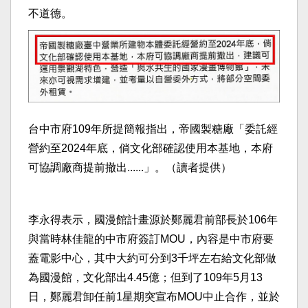
不道德。
台中市府109年所提簡報指出，帝國製糖廠「委託經
營約至2024年底，倘文化部確認使用本基地，本府
可協調廠商提前撤出......」。（讀者提供）
李永得表示，國漫館計畫源於鄭麗君前部長於106年
與當時林佳龍的中市府簽訂MOU，內容是中市府要
蓋電影中心，其中大約可分到3千坪左右給文化部做
為國漫館，文化部出4.45億；但到了109年5月13
日，鄭麗君卸任前1星期突宣布MOU中止合作，並於