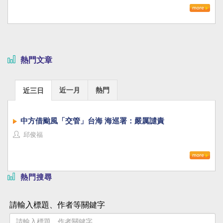
熱門文章
近一月
熱門
近三日
中方借颱風「交管」台海 海巡署：嚴厲譴責
邱俊福
熱門搜尋
請輸入標題、作者等關鍵字