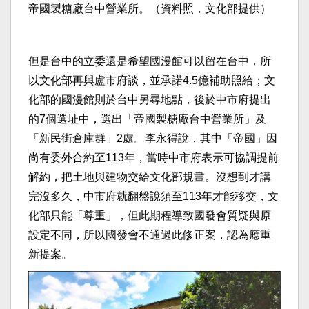
帝國製糖廠台中營業所。（資料照，文化部提供）
但是台中的立委還是希望國漫館可以留在台中，所
以文化部再與盧市府談，並承諾4.5億補助照給；文
化部的國漫館則於台中另尋地點，後於中市府提出
的7個選址中，選出「帝國製糖廠台中營業所」及
「新民街倉庫群」2處。李永得說，其中「帝國」因
尚有委外合約至113年，當時中市府表示可協調提前
解約，把土地與建物交給文化部規畫。沒想到才講
完沒多久，中市府就翻盤說須至113年才能移交，文
化部只能「尊重」，但此期程導致國發會質疑與原
設定不同，所以國發會不通過此修正案，認為應重
新提案。