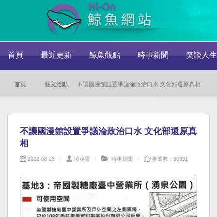
首頁
最近更新
鯨魚觀點
時事新聞
笑談人生
首頁
藝文活動
不讓國漫館設置爭議淪政治口水 文化部還原真相
不讓國漫館設置爭議淪政治口水 文化部還原真
相
2022-08-23
凌美雪
時事新聞
推薦數：60991