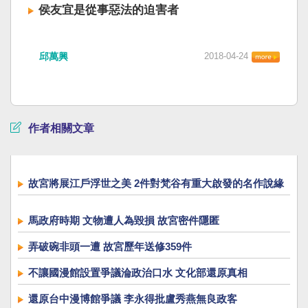
侯友宜是從事惡法的迫害者
邱萬興
2018-04-24
作者相關文章
故宮將展江戶浮世之美 2件對梵谷有重大啟發的名作說緣
由
馬政府時期 文物遭人為毀損 故宮密件隱匿
弄破碗非頭一遭 故宮歷年送修359件
不讓國漫館設置爭議淪政治口水 文化部還原真相
還原台中漫博館爭議 李永得批盧秀燕無良政客