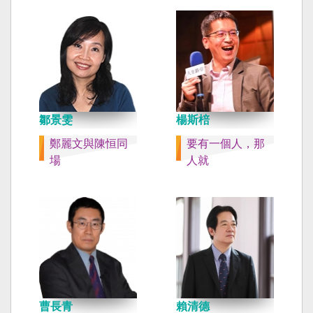
鄒景雯
楊斯棓
鄭麗文與陳恒同
要有一個人，那
場
人就
曹長青
賴清德