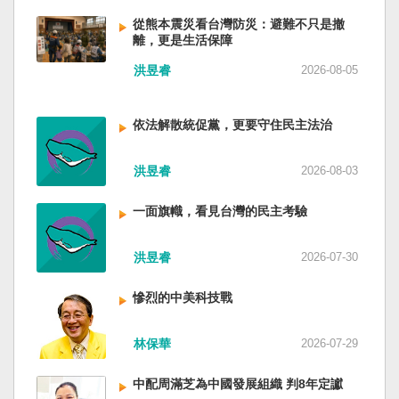
低調，僅僅只有一段話，往常喜歡用的「鑄牢」
反制的惡法。 提醒各國「紅色恐怖正在世界蔓
萬六千多平方公里的美麗島嶼群落，中央山脈南
不見了，改為「加快、加強」。從奇技淫巧改為
延」 賴清德表示，面對中國威權主義不斷擴張，
從熊本震災看台灣防災：避難不只是撤
北相連，四面海域環抱，是島嶼國度不是大陸國
離，更是生活保障
「適應不同群體消費需求擴大優質供給」。顯然
紅色恐怖正在世界各地蔓延，今年論壇主題聚焦
家。 一九四五年八一五，台灣人在祖國的迷惘與
七月中國官方的經濟數字，製造業採購經理人指
討論全球的民主韌性、灰帶侵擾的因應聯防，以
迷障中做了錯誤的選擇，不只造成台灣集體命運
洪昱睿
2026-08-05
數PMI，由六月的五十．三％大幅滑落至四十九．
及非紅供應鏈的重塑，更加反映出台灣在國際社
的坎坷挫折，也影響中國的國家分裂。民主化後
二％，不僅低於預估的五十．一％，更一舉跌破
會中的角色定位，以及期許台灣能承擔的國際責
的台灣，要走向新歷史，珍惜台灣自己的條件，
五十％榮枯線，加上非製造業和綜合PMI產出指數
任。 賴清德表示，當今台灣的民主成就受到國際
依法解散統促黨，更要守住民主法治
好好建構我們尚未正常化的國家。台灣是小而
三大核心指標同步跌穿榮枯線，習近平的梭哈
的肯定，面對中國「民促法」的威脅，台灣不會
美、豐裕而堅強，在太平洋西南海域，一個閃亮
（孤注一擲）失敗，在會議文件上不得不兩處承
接受統戰滲透和紅色恐怖、不會坐視中國將壓迫
的國家。 中國啊！請獨立於台灣之外吧！如果在
洪昱睿
2026-08-03
認「困難」。 一處是「有效應對各種外部衝擊和
黑手伸進台灣，或任何自由國家與地區。 賴清德
意收拾「中華民國」這個你們立鑄為繼承之國碑
內部困難」，後面提及「要高度重視經濟運行中
強調，台灣會以行動積極響應，落實「集體防
銘的國號，台灣也會尊重歷史，對殘餘中國做歷
一面旗幟，看見台灣的民主考驗
的困難挑戰」。其後各段落所說的例如公平競
禦、責任分擔」，並將持續提升國防力量、強化
史的了結，寫下句點。生活在台灣的人們應共同
爭、就業、三農、天災等都是。而「常態化解決
全社會防衛韌性，增進國際合作，凝聚最大的力
起造一個對「中國」不構成侵權的新國家，開啟
企業帳款拖欠問題」，更暴露企業之間拖欠已經
洪昱睿
2026-07-30
量，確保印太區域的和平穩定；台灣也將善用
歷史的新樂章。歷史不會重來，但提供教訓。
是常態化。近三十年前的「三角債」是不是復活
AI、半導體、資通訊等高科技產業優勢，串聯民
（作者是詩人）
了？企業發薪給員工當然也拖欠。 另外有兩處提
主夥伴，一起打造「非紅供應鏈」，來強化經濟
慘烈的中美科技戰
到「兜牢基層『三保』底線」和「抓好『一老一
韌性，讓彼此的國家更安全更繁榮。 最後，賴清
小』服務保障」，社會保險系統也出了問題。 後
德說，台灣是民主自由的燈塔，也是印太和平的
林保華
2026-07-29
段有一句「推動各級領導幹部以更加昂揚向上的
重要基石，即使威權主義威脅及全球新興挑戰不
精氣神，不斷創造高質量發展新業績」。不懂什
斷，台灣有堅定的意志，確保民主燈塔永明，自
中配周滿芝為中國發展組織 判8年定讞
麼是「精氣神」，還以為是假文件，是新時代習
由基石永固。