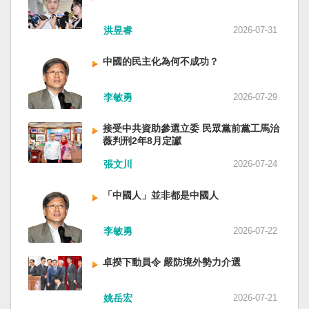
洪昱睿
2026-07-31
中國的民主化為何不成功？
李敏勇
2026-07-29
接受中共資助參選立委 民眾黨前黨工馬治
薇判刑2年8月定讞
張文川
2026-07-24
「中國人」並非都是中國人
李敏勇
2026-07-22
卓揆下動員令 嚴防境外勢力介選
姚岳宏
2026-07-21