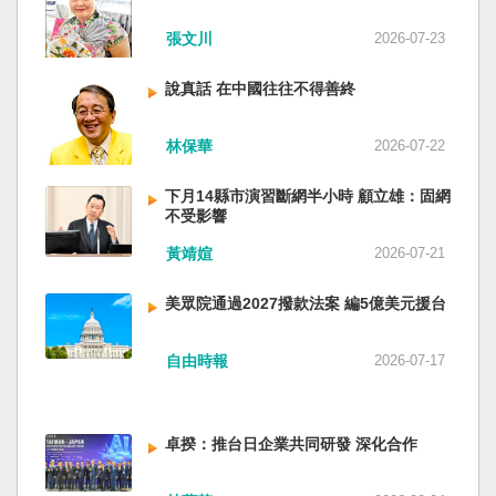
近平思想嗎？ 最後一句是「會議還研究了其他事
張文川
2026-07-23
項。」這是每次外媒最感興趣的問題，那就是人
事問題。港媒大做文章，排查二十屆中央委員清
說真話 在中國往往不得善終
洗了多少人？這為習近平的進一步獨裁和二十一
大續任鋪平道路。據統計，過去一年，已有十九
名中央委員被官方宣布落馬或罷免全國人大代表
林保華
2026-07-22
職務。另外還有「失蹤」者。總共接近三十人。
領銜的是兩名政治局委員：軍委副主席張又俠與
下月14縣市演習斷網半小時 顧立雄：固網
新疆黨委書記馬興瑞。 軍方還有原中央軍委副主
不受影響
席何衛東、原軍委委員兼聯合參謀部參謀長劉振
黃靖媗
2026-07-21
立、原軍委政治工作部主任苗華、前信息支援部
隊政委李偉、前陸軍司令員李橋、前中央軍委裝
美眾院通過2027撥款法案 編5億美元援台
備發展部部長許學強、前西部戰區政委李鳳彪、
前空軍政委郭普校、前東部戰區政委劉青松、前
南部戰區司令員吳亞男、前南部戰區政委王文
自由時報
2026-07-17
全、前西部戰區司令員汪海江、前北部戰區司令
員黃銘、前中部戰區政委徐德清、前國防大學政
委鍾紹軍等。 黨政系統部分，前廣西政府主席藍
卓揆：推台日企業共同研發 深化合作
天立、前內蒙古政府主席王莉霞、前中國證監會
主席易會滿、前內蒙古黨委書記孫紹騁、前浙江