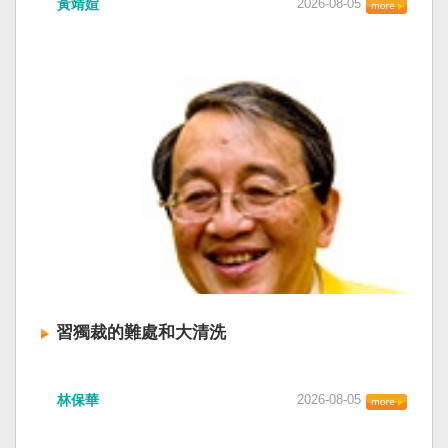
黃靖媗
2026-08-05
「民族團結進步促進法」對各國人民進行政治審
文化圈一個不屬於中國的新興國家。台灣或許像
查，國際社會應團結反制。（記者田裕華攝） 中
新加坡一樣，通行漢字中文華語，也留下日本
國七月一日起實施「民族團結進步促進法」，總
語，一如新加坡留下英文，本土原有的福佬話、
統賴清德昨日於凱達格蘭論壇致詞表示，中國的
客家話、原住民各族語也不會被壓迫。 如果一九
「民促法」不僅侵害台灣主權，更透過跨國鎮
四五年八一五台灣獨立了，台灣早已是聯合國會
壓，對世界各國人民進行政治審查、製造寒蟬效
員國，也不至於迄今仍以國體不明的身分爭取加
應，是國際社會應該團結反制的惡法；台灣不會
入聯合國。當然不會捲入國內戰後兩個中國的鬥
接受統戰滲透和紅色恐怖、不會坐視中國將壓迫
爭。當然也沒有以反共為名、行專政之實的卅八
黑手伸進台灣，或任何自由國家與地區。 不會坐
年戒嚴讓許多政治受難者的母親長期在黑夜哭
視北京黑手伸進台灣 賴清德指出，中國上個月不
泣。 如果一九四五年八一五台灣獨立了，台灣早
顧國際反對，實施「民族團結進步促進法」，
已民主化，不必有長期戒嚴體制的壓迫，也沒有
「對中政策跨國議會聯盟」（IPAC）隨即發表聲
隨中國國民黨從中國流亡到台灣形成的流亡殖民
明，譴責嚴重違反基本人權。他感謝IPAC日本共
群落留下來的遺民問題。漢字文化圈的國家台灣
同主席中谷元、IPAC執行主任裴倫德昨以行動再
會傳承更多日本留下來的風貌，如果吸引中國人
次彰顯這份聲明的立場，很榮幸代表台灣人民接
來台也是中國僑民或台灣新住民、新國民，而不
習獨裁的難處和大清洗
受IPAC的聲明，台灣會給予堅定的支持，共同捍
是什麼外省人。 如果一九四五年八一五台灣獨立
衛全球民主法治。 賴清德強調，中國的「民促
了，台灣早就是一個小而美的民主國家，不必在
中共在七月卅日政治局會議上，決定十月召開五
法」不僅侵害台灣主權、迫害宗教與少數族群，
國民養成過程的教育被教導成一個虛構的大國，
林保華
2026-08-05
中全會。本來以為在七月上海的AI全球大會以
更透過跨國鎮壓手段，對世界各國人民進行政治
也不會有見證二二八事件的美國副領事葛超智
後，習近平會乘勝追擊，豈料會議對AI突然非常
審查、製造寒蟬效應，是一部國際社會應該團結
（G. Kerr）《被出賣的台灣》這本書。台灣是三