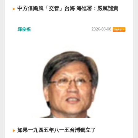
中方借颱風「交管」台海 海巡署：嚴厲譴責
中國廣東海事局公告，受到颱風白海豚影響，
邱俊福
2026-08-08
「將對經過台灣海峽南口北上船舶實施交通管
制」。海巡署昨晚嚴正駁斥，強調中國無任何權
利在台灣海峽實施交通管制。（圖擷取自中國央
視網） 陸委會：中共無理粗魯聲明 極其可笑 中國
廣東海事局公告，受到颱風白海豚影響，「將對
經過台灣海峽南口北上船舶實施交通管制」。海
巡署昨晚嚴正駁斥，強調中國無任何權利在台灣
海峽實施交通管制。陸委會也表示，中共假借颱
風名義聲稱管制相關海域，違反聯合國海洋法公
約等國際規範，「中共有關部門的無理粗魯聲明
是對國際秩序與規範的無知、漠視與踐踏，極其
可笑」。 中國海事局官網六日公告，颱風白海豚
將影響台灣海峽及周邊海域，廣東海事局決定六
日晚間六時起，對經過台灣海峽南口北上船舶實
施交通管制，各船舶必須遵守交通管制要求，聽
如果一九四五年八一五台灣獨立了
從現場海事管理機構指揮。 海巡署昨表示，台灣