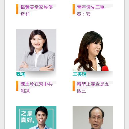
楊黃美幸家族傳
青年優先三重
奇和
奏：安
魏筠
王美琇
陳玉珍在幫中共
轉型正義豈是五
測試
四三