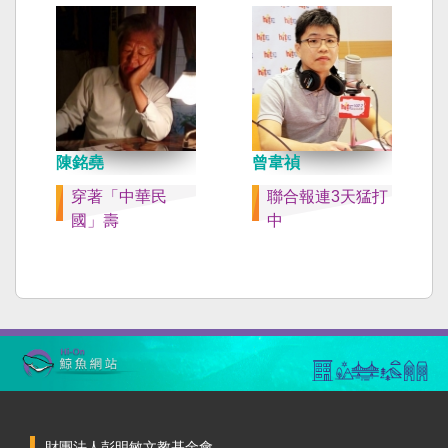
陳銘堯
曾韋禎
穿著「中華民
聯合報連3天猛打
國」壽
中
財團法人彭明敏文教基金會