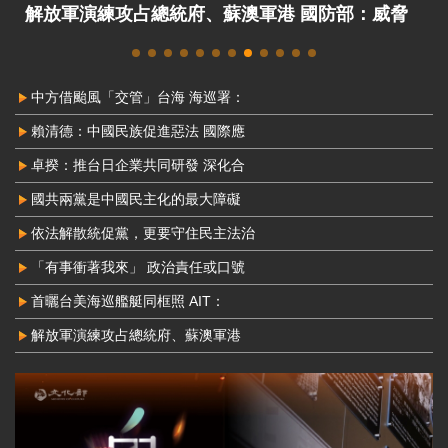
解放軍演練攻占總統府、蘇澳軍港 國防部：威脅
非常嚴峻
中方借颱風「交管」台海 海巡署：
賴清德：中國民族促進惡法 國際應
卓揆：推台日企業共同研發 深化合
國共兩黨是中國民主化的最大障礙
依法解散統促黨，更要守住民主法治
「有事衝著我來」 政治責任或口號
首曬台美海巡艦艇同框照 AIT：
解放軍演練攻占總統府、蘇澳軍港