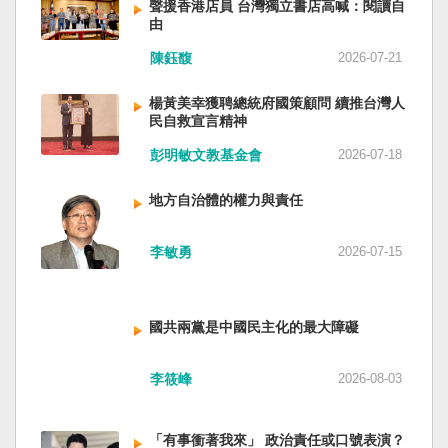
聲援香港店員 台灣獨立書店高喊：閱讀自
由
陳鈺馥
2026-07-21
楊黃美幸獲聘總統府國策顧問 續推台灣人
民自救宣言精神
彭明敏文教基金會
2026-07-18
地方自治體的權力與責任
李敏勇
2026-07-15
國共兩黨是中國民主化的最大障礙
李筱峰
2026-08-03
「有事衝著我來」 政治責任或口號表演？