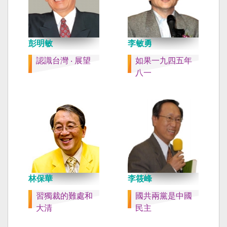
彭明敏
李敏勇
認識台灣 ‧ 展望
如果一九四五年
八一
林保華
李筱峰
習獨裁的難處和
國共兩黨是中國
大清
民主