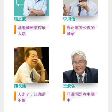
張之豪
李川信
基隆國民黨粽最
導正軍警公教的
大顆
國家
謝長廷
王景弘
人走了，江湖還
亞洲問題在中國
不斷
中