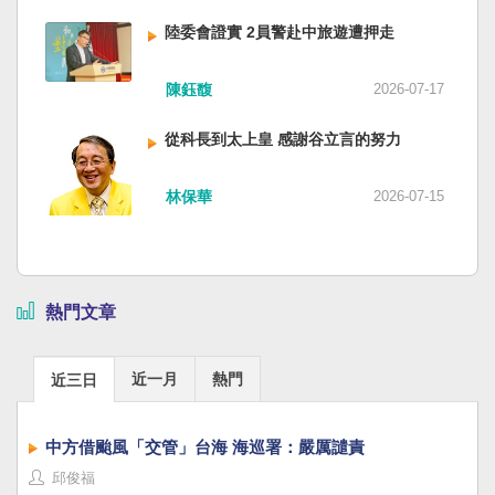
陸委會證實 2員警赴中旅遊遭押走
陳鈺馥
2026-07-17
從科長到太上皇 感謝谷立言的努力
林保華
2026-07-15
熱門文章
近一月
熱門
近三日
中方借颱風「交管」台海 海巡署：嚴厲譴責
邱俊福