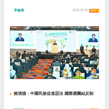
海峽為國際水域，依據「聯合國海洋法公約」等
如果一九四五年八一五台灣獨立了， 二戰後台灣
國際規範，領海範圍外均適用國際法「公海航行
李敏勇
2026-08-05
的歷史就不會有中國國民黨，也不會捲入迄今仍
自由」原則，中國無任何權利對該水域實施「管
糾纏未解的中國困境。中華民國早就完全被中華
制」；海巡署向來尊重符合國際法的航行自由，
人民共和國接續了，中國是中國，台灣是台灣。
對於中方假借「颱風」之名，行假造「管轄權」
兩岸已有正常外交，中國也可致力提升國民福
之實的認知作戰，企圖藉海事管制將台海內水
祉。 如果一九四五年八一五台灣獨立了，就像二
化，予以最嚴厲譴責，並要求中方恪守國際規
戰後許多殖民地選擇獨立，成為杭廷頓第二波民
範，避免破壞區域的和平穩定。 海巡署同時強
主化的歷史。獨立的台灣會像脫離日本殖民的韓
調，將持續運用聯合情監偵手段，全天候掌握我
國，八一五這一天成為獨立紀念日及光復節。不
國周邊海域動態，目前未偵獲中國船舶異常舉
同於有國家歷史的朝鮮，台灣是新興國家，開展
動，亦未接獲航商反映遭到廣播干擾，提醒航經
自己國家的歷史。台灣沒有像朝鮮的左右路線競
該海域之商貨輪，如接獲中方廣播時，無需理會
逐政權，造成內戰形成南韓、北朝分裂國家的歷
中方要求，並請立即通報相關單位，海巡署將會
史。或許會有左右路線政黨，形塑台灣的國家之
採取一切必要手段，確保船舶航行自由與安全。
路。 如果一九四五年八一五台灣獨立了，一九四
九年中華人民共和國革命推翻中華民國，中國國
民黨蔣介石政權只能選擇海南島，國共競鬥的歷
史就會是另一種局面，與台灣無關。台灣沒有中
賴清德：中國民族促進惡法 國際應團結反制
國問題，中國也沒有台灣問題。台灣與中國也不
至於陳兵海峽兩岸，戰爭的陰影籠罩。 如果一九
賴清德總統昨於凱達格蘭論壇致詞表示，中國
四五年八一五台灣獨立了，台灣會成為東亞漢字