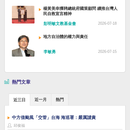
楊黃美幸獲聘總統府國策顧問 續推台灣人
民自救宣言精神
彭明敏文教基金會
2026-07-18
地方自治體的權力與責任
李敏勇
2026-07-15
熱門文章
近一月
熱門
近三日
中方借颱風「交管」台海 海巡署：嚴厲譴責
邱俊福