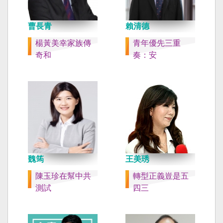
曹長青
賴清德
楊黃美幸家族傳
青年優先三重
奇和
奏：安
魏筠
王美琇
陳玉珍在幫中共
轉型正義豈是五
測試
四三