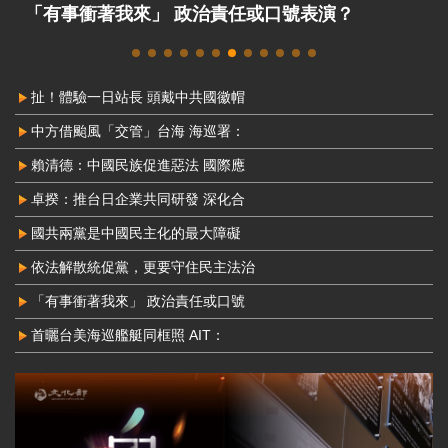
首曬台美海巡艦艇同框照 AIT：支持台灣海事執法
扯！體驗一日站長 頭戴中共國徽帽
中方借颱風「交管」台海 海巡署：
賴清德：中國民族促進惡法 國際應
卓揆：推台日企業共同研發 深化合
國共兩黨是中國民主化的最大障礙
依法解散統促黨，更要守住民主法治
「有事衝著我來」 政治責任或口號
首曬台美海巡艦艇同框照 AIT：