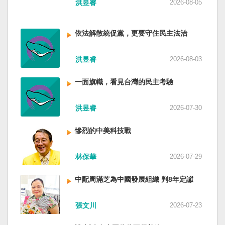
洪昱睿
2026-08-05
的坎坷挫折，也影響中國的國家分裂。民主化後
的台灣，要走向新歷史，珍惜台灣自己的條件，
好好建構我們尚未正常化的國家。台灣是小而
依法解散統促黨，更要守住民主法治
美、豐裕而堅強，在太平洋西南海域，一個閃亮
的國家。 中國啊！請獨立於台灣之外吧！如果在
洪昱睿
2026-08-03
意收拾「中華民國」這個你們立鑄為繼承之國碑
銘的國號，台灣也會尊重歷史，對殘餘中國做歷
史的了結，寫下句點。生活在台灣的人們應共同
一面旗幟，看見台灣的民主考驗
起造一個對「中國」不構成侵權的新國家，開啟
歷史的新樂章。歷史不會重來，但提供教訓。
洪昱睿
2026-07-30
（作者是詩人）
慘烈的中美科技戰
林保華
2026-07-29
中配周滿芝為中國發展組織 判8年定讞
張文川
2026-07-23