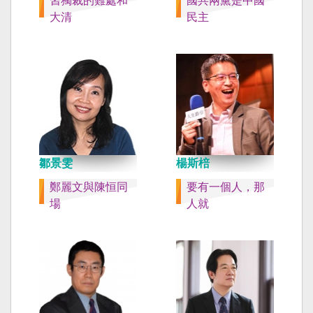
習獨裁的難處和
國共兩黨是中國
大清
民主
鄒景雯
楊斯棓
鄭麗文與陳恒同
要有一個人，那
場
人就