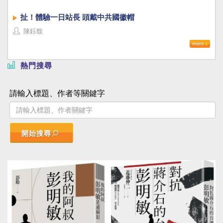
扯！體驗一日站長 頭戴中共國徽帽
陳鈺馥
熱門搜尋
請輸入標題、作者等關鍵字
開始搜尋