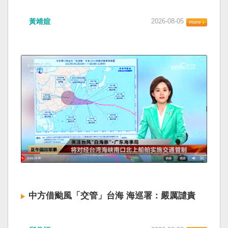
抱」。無獨有偶，有民眾向本報爆料，他於八月
賴清德總統昨於凱達格蘭論壇致詞表示，中國
八日在車埕站舉辦的「鐵道音樂嘉年華」，活動
黃靖媗
2026-08-05
「民族團結進步促進法」對各國人民進行政治審
佈置「我在車埕站等你」立牌，現場提供給民眾
查，國際社會應團結反制。（記者田裕華攝） 中
穿戴的道具竟有多頂中國國徽車長帽，男女樣式
國七月一日起實施「民族團結進步促進法」，總
都有，分別與台鐵的帽子放在一起，很多不知情
統賴清德昨日於凱達格蘭論壇致詞表示，中國的
家長、小孩戴著拍照，這是公家單位舉辦的活
「民促法」不僅侵害台灣主權，更透過跨國鎮
動，實在非常離譜。 日管處表示，廠商告知曾上
壓，對世界各國人民進行政治審查、製造寒蟬效
網買了兩次帽子，第一次貨品寄到後發現帽子上
應，是國際社會應該團結反制的惡法；台灣不會
有中國國徽，趕緊再次上網購買台鐵車長帽；活
接受統戰滲透和紅色恐怖、不會坐視中國將壓迫
動前一日廠商把活動道具集中一處，卻忘了把第
黑手伸進台灣，或任何自由國家與地區。 不會坐
一次買錯的表演帽拿掉，另一組場佈人員將所有
視北京黑手伸進台灣 賴清德指出，中國上個月不
道具全部帶到現場布置。 廠商昨坦承有嚴重疏
顧國際反對，實施「民族團結進步促進法」，
失；觀光署署長陳玉秀表示，這次廠商太輕忽，
「對中政策跨國議會聯盟」（IPAC）隨即發表聲
會依照委辦契約狀況處理，日月潭風管處身為委
明，譴責嚴重違反基本人權。他感謝IPAC日本共
託單位，現場監督不到位也有責任，她會對相關
同主席中谷元、IPAC執行主任裴倫德昨以行動再
人員進行懲處。 東海大學陸研中心副執行長洪浦
次彰顯這份聲明的立場，很榮幸代表台灣人民接
釗受訪表示，單一事件可以解釋為疏失，類似事
受IPAC的聲明，台灣會給予堅定的支持，共同捍
件接連發生，就要問我們的公務體系是不是對中
中方借颱風「交管」台海 海巡署：嚴厲譴責
衛全球民主法治。 賴清德強調，中國的「民促
國政治符號失去了應有的辨識與警覺。政府活動
法」不僅侵害台灣主權、迫害宗教與少數族群，
讓中國國徽一路進到現場，甚至戴到民眾與小朋
中國廣東海事局公告，受到颱風白海豚影響，
更透過跨國鎮壓手段，對世界各國人民進行政治
友頭上，不能查完原因就算了。 「中國的政治符