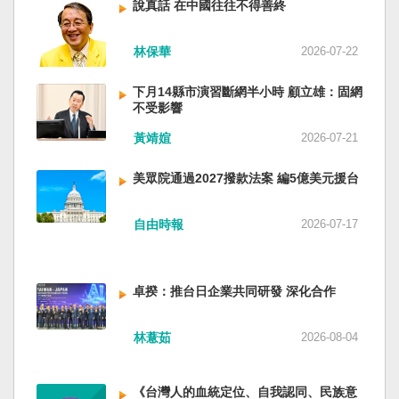
說真話 在中國往往不得善終
林保華
2026-07-22
下月14縣市演習斷網半小時 顧立雄：固網
不受影響
黃靖媗
2026-07-21
美眾院通過2027撥款法案 編5億美元援台
自由時報
2026-07-17
卓揆：推台日企業共同研發 深化合作
林薏茹
2026-08-04
《台灣人的血統定位、自我認同、民族意