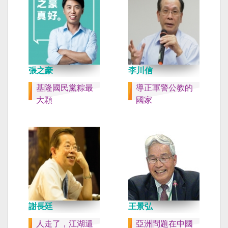
張之豪
李川信
基隆國民黨粽最
導正軍警公教的
大顆
國家
謝長廷
王景弘
人走了，江湖還
亞洲問題在中國