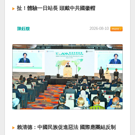
扯！體驗一日站長 頭戴中共國徽帽
日月潭風景區管理處8日在車埕舉辦「鐵道音樂嘉
陳鈺馥
2026-08-10
年華」，其中一日站長體驗活動，現場竟提供多
頂有中共五星國徽的車長帽供民眾配戴拍照。
（讀者提供） 車埕鐵道音樂嘉年華染紅 學者：建
立國家識別審核機制 為慶祝集集線復駛，交通部
觀光署日月潭風景區管理處（日管處）八日在車
埕火車站鐵道廣場舉辦「鐵道音樂嘉年華」，其
中一日站長體驗活動，竟然提供多頂中共五星國
徽的車長帽供民眾配戴拍照，令家長傻眼；日管
處表示，委辦廠商忘記把首次買錯的道具帽拿
走，另一組場佈人員就全部布置，該處疏忽沒有
現場再次檢查，對此深感抱歉。觀光署署長陳玉
秀則表示，會對相關人員進行懲處。 觀光署：廠
商輕忽 日管處監督不力將懲處 台中市政府住宅處
政風室日前發布給社宅配合張貼的宣傳公告上，
被發現介紹中央主管機關配圖竟是「中國國
賴清德：中國民族促進惡法 國際應團結反制
徽」，引發民眾質疑台中市府「自行回歸祖國懷