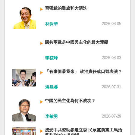
人民共和國接續了，中國是中國，台灣是台灣。
對於中方假借「颱風」之名，行假造「管轄權」
斷，台灣有堅定的意志，確保民主燈塔永明，自
兩岸已有正常外交，中國也可致力提升國民福
之實的認知作戰，企圖藉海事管制將台海內水
習獨裁的難處和大清洗
由基石永固。
祉。 如果一九四五年八一五台灣獨立了，就像二
化，予以最嚴厲譴責，並要求中方恪守國際規
戰後許多殖民地選擇獨立，成為杭廷頓第二波民
範，避免破壞區域的和平穩定。 海巡署同時強
林保華
2026-08-05
主化的歷史。獨立的台灣會像脫離日本殖民的韓
調，將持續運用聯合情監偵手段，全天候掌握我
國，八一五這一天成為獨立紀念日及光復節。不
國周邊海域動態，目前未偵獲中國船舶異常舉
同於有國家歷史的朝鮮，台灣是新興國家，開展
動，亦未接獲航商反映遭到廣播干擾，提醒航經
國共兩黨是中國民主化的最大障礙
自己國家的歷史。台灣沒有像朝鮮的左右路線競
該海域之商貨輪，如接獲中方廣播時，無需理會
逐政權，造成內戰形成南韓、北朝分裂國家的歷
中方要求，並請立即通報相關單位，海巡署將會
李筱峰
2026-08-03
史。或許會有左右路線政黨，形塑台灣的國家之
採取一切必要手段，確保船舶航行自由與安全。
路。 如果一九四五年八一五台灣獨立了，一九四
「有事衝著我來」 政治責任或口號表演？
九年中華人民共和國革命推翻中華民國，中國國
民黨蔣介石政權只能選擇海南島，國共競鬥的歷
史就會是另一種局面，與台灣無關。台灣沒有中
洪昱睿
2026-07-31
國問題，中國也沒有台灣問題。台灣與中國也不
至於陳兵海峽兩岸，戰爭的陰影籠罩。 如果一九
中國的民主化為何不成功？
四五年八一五台灣獨立了，台灣會成為東亞漢字
文化圈一個不屬於中國的新興國家。台灣或許像
李敏勇
2026-07-29
新加坡一樣，通行漢字中文華語，也留下日本
語，一如新加坡留下英文，本土原有的福佬話、
接受中共資助參選立委 民眾黨前黨工馬治
客家話、原住民各族語也不會被壓迫。 如果一九