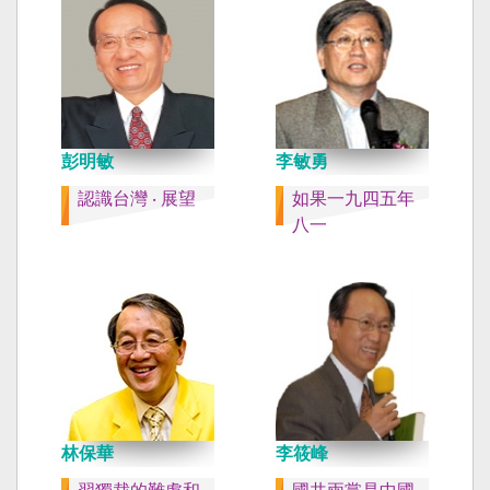
彭明敏
李敏勇
認識台灣 ‧ 展望
如果一九四五年
八一
林保華
李筱峰