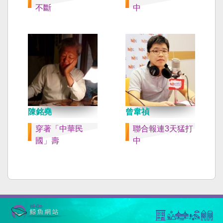
不斷
中
陳銘堯
曾韋禎
穿著「中華民
聯合報連3天猛打
國」壽
中