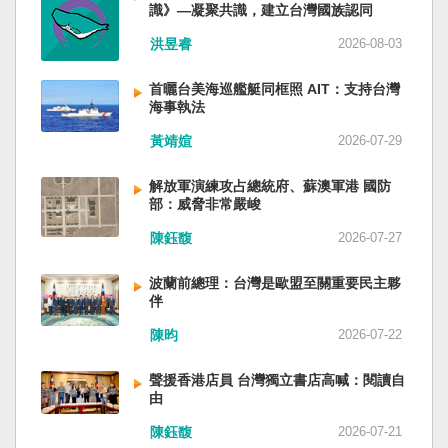
識》—凝聚共識，建立台灣國族認同
洪昱睿
2026-08-03
首曬台美海巡艦艇同框照 AIT：支持台灣
海事執法
黃靖媗
2026-07-29
解放軍演練攻占總統府、蘇澳軍港 國防
部：威脅非常嚴峻
陳鈺馥
2026-07-27
波蘭前總理：台灣是歐盟至關重要民主夥
伴
陳昀
2026-07-22
聲援香港店員 台灣獨立書店高喊：閱讀自
由
陳鈺馥
2026-07-21