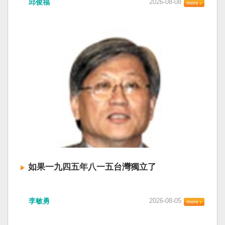
邱俊福
2026-08-08
「將對經過台灣海峽南口北上船舶實施交通管
審查、製造寒蟬效應，是一部國際社會應該團結
號透過商品、網路素材、AI生成內容等，透過不
制」。海巡署昨晚嚴正駁斥，強調中國無任何權
反制的惡法。 提醒各國「紅色恐怖正在世界蔓
同管道進入台灣社會！」洪浦釗說，中央與地方
利在台灣海峽實施交通管制。（圖擷取自中國央
延」 賴清德表示，面對中國威權主義不斷擴張，
公務體系都需要具備基本辨識能力，並建立明確
視網） 陸委會：中共無理粗魯聲明 極其可笑 中國
紅色恐怖正在世界各地蔓延，今年論壇主題聚焦
的國家識別審核機制，對外發布或公開使用前都
廣東海事局公告，受到颱風白海豚影響，「將對
討論全球的民主韌性、灰帶侵擾的因應聯防，以
應完成查核。 洪建議，公務採購與委外活動也應
經過台灣海峽南口北上船舶實施交通管制」。海
及非紅供應鏈的重塑，更加反映出台灣在國際社
把國家識別納入驗收項目，要求承辦單位與廠商
巡署昨晚嚴正駁斥，強調中國無任何權利在台灣
會中的角色定位，以及期許台灣能承擔的國際責
負起審核責任，不能把內容製作交出去，政府的
海峽實施交通管制。陸委會也表示，中共假借颱
任。 賴清德表示，當今台灣的民主成就受到國際
責任也跟著外包。中央也應針對近期事件提出共
風名義聲稱管制相關海域，違反聯合國海洋法公
的肯定，面對中國「民促法」的威脅，台灣不會
同審核原則，讓中央與地方機關有所依循。
約等國際規範，「中共有關部門的無理粗魯聲明
接受統戰滲透和紅色恐怖、不會坐視中國將壓迫
是對國際秩序與規範的無知、漠視與踐踏，極其
黑手伸進台灣，或任何自由國家與地區。 賴清德
可笑」。 中國海事局官網六日公告，颱風白海豚
強調，台灣會以行動積極響應，落實「集體防
將影響台灣海峽及周邊海域，廣東海事局決定六
禦、責任分擔」，並將持續提升國防力量、強化
日晚間六時起，對經過台灣海峽南口北上船舶實
全社會防衛韌性，增進國際合作，凝聚最大的力
施交通管制，各船舶必須遵守交通管制要求，聽
量，確保印太區域的和平穩定；台灣也將善用
如果一九四五年八一五台灣獨立了
從現場海事管理機構指揮。 海巡署昨表示，台灣
AI、半導體、資通訊等高科技產業優勢，串聯民
海峽為國際水域，依據「聯合國海洋法公約」等
主夥伴，一起打造「非紅供應鏈」，來強化經濟
如果一九四五年八一五台灣獨立了， 二戰後台灣
國際規範，領海範圍外均適用國際法「公海航行
韌性，讓彼此的國家更安全更繁榮。 最後，賴清
李敏勇
2026-08-05
的歷史就不會有中國國民黨，也不會捲入迄今仍
自由」原則，中國無任何權利對該水域實施「管
德說，台灣是民主自由的燈塔，也是印太和平的
糾纏未解的中國困境。中華民國早就完全被中華
制」；海巡署向來尊重符合國際法的航行自由，
重要基石，即使威權主義威脅及全球新興挑戰不