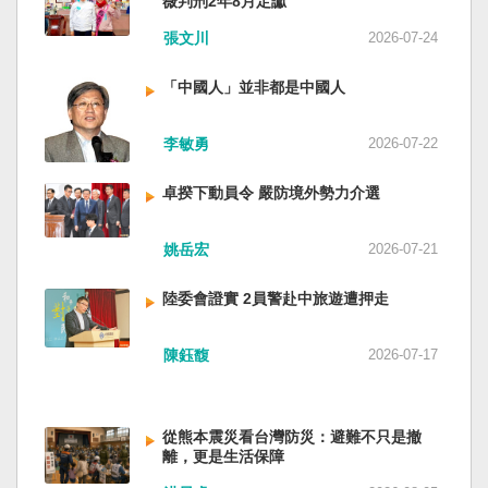
薇判刑2年8月定讞
四五年八一五台灣獨立了，台灣早已是聯合國會
張文川
2026-07-24
員國，也不至於迄今仍以國體不明的身分爭取加
入聯合國。當然不會捲入國內戰後兩個中國的鬥
「中國人」並非都是中國人
爭。當然也沒有以反共為名、行專政之實的卅八
年戒嚴讓許多政治受難者的母親長期在黑夜哭
泣。 如果一九四五年八一五台灣獨立了，台灣早
李敏勇
2026-07-22
已民主化，不必有長期戒嚴體制的壓迫，也沒有
隨中國國民黨從中國流亡到台灣形成的流亡殖民
卓揆下動員令 嚴防境外勢力介選
群落留下來的遺民問題。漢字文化圈的國家台灣
會傳承更多日本留下來的風貌，如果吸引中國人
姚岳宏
2026-07-21
來台也是中國僑民或台灣新住民、新國民，而不
是什麼外省人。 如果一九四五年八一五台灣獨立
陸委會證實 2員警赴中旅遊遭押走
了，台灣早就是一個小而美的民主國家，不必在
國民養成過程的教育被教導成一個虛構的大國，
也不會有見證二二八事件的美國副領事葛超智
陳鈺馥
2026-07-17
（G. Kerr）《被出賣的台灣》這本書。台灣是三
萬六千多平方公里的美麗島嶼群落，中央山脈南
北相連，四面海域環抱，是島嶼國度不是大陸國
從熊本震災看台灣防災：避難不只是撤
家。 一九四五年八一五，台灣人在祖國的迷惘與
離，更是生活保障
迷障中做了錯誤的選擇，不只造成台灣集體命運