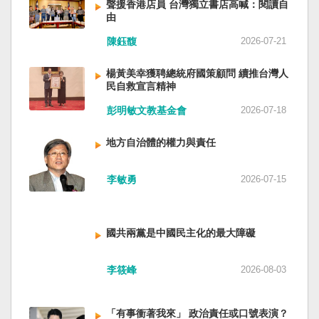
聲援香港店員 台灣獨立書店高喊：閱讀自
由
陳鈺馥
2026-07-21
楊黃美幸獲聘總統府國策顧問 續推台灣人
民自救宣言精神
彭明敏文教基金會
2026-07-18
地方自治體的權力與責任
李敏勇
2026-07-15
國共兩黨是中國民主化的最大障礙
李筱峰
2026-08-03
「有事衝著我來」 政治責任或口號表演？