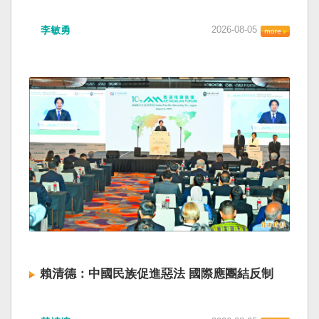
海峽為國際水域，依據「聯合國海洋法公約」等
如果一九四五年八一五台灣獨立了， 二戰後台灣
國際規範，領海範圍外均適用國際法「公海航行
李敏勇
2026-08-05
的歷史就不會有中國國民黨，也不會捲入迄今仍
自由」原則，中國無任何權利對該水域實施「管
糾纏未解的中國困境。中華民國早就完全被中華
制」；海巡署向來尊重符合國際法的航行自由，
人民共和國接續了，中國是中國，台灣是台灣。
對於中方假借「颱風」之名，行假造「管轄權」
兩岸已有正常外交，中國也可致力提升國民福
之實的認知作戰，企圖藉海事管制將台海內水
祉。 如果一九四五年八一五台灣獨立了，就像二
化，予以最嚴厲譴責，並要求中方恪守國際規
戰後許多殖民地選擇獨立，成為杭廷頓第二波民
範，避免破壞區域的和平穩定。 海巡署同時強
主化的歷史。獨立的台灣會像脫離日本殖民的韓
調，將持續運用聯合情監偵手段，全天候掌握我
國，八一五這一天成為獨立紀念日及光復節。不
國周邊海域動態，目前未偵獲中國船舶異常舉
同於有國家歷史的朝鮮，台灣是新興國家，開展
動，亦未接獲航商反映遭到廣播干擾，提醒航經
自己國家的歷史。台灣沒有像朝鮮的左右路線競
該海域之商貨輪，如接獲中方廣播時，無需理會
逐政權，造成內戰形成南韓、北朝分裂國家的歷
中方要求，並請立即通報相關單位，海巡署將會
史。或許會有左右路線政黨，形塑台灣的國家之
採取一切必要手段，確保船舶航行自由與安全。
路。 如果一九四五年八一五台灣獨立了，一九四
九年中華人民共和國革命推翻中華民國，中國國
民黨蔣介石政權只能選擇海南島，國共競鬥的歷
史就會是另一種局面，與台灣無關。台灣沒有中
賴清德：中國民族促進惡法 國際應團結反制
國問題，中國也沒有台灣問題。台灣與中國也不
至於陳兵海峽兩岸，戰爭的陰影籠罩。 如果一九
賴清德總統昨於凱達格蘭論壇致詞表示，中國
四五年八一五台灣獨立了，台灣會成為東亞漢字