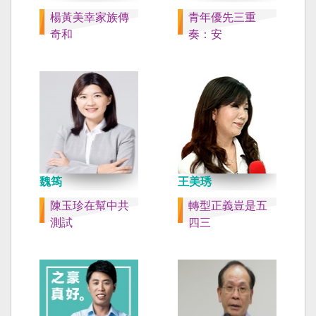
楊黃美幸家族傳
青年優先三重
奇和
奏：安
魏筠
王美琇
陳玉珍在幫中共
轉型正義豈是五
測試
四三