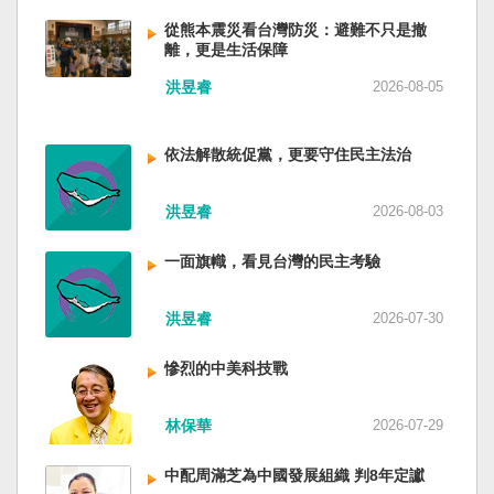
低調，僅僅只有一段話，往常喜歡用的「鑄牢」
反制的惡法。 提醒各國「紅色恐怖正在世界蔓
萬六千多平方公里的美麗島嶼群落，中央山脈南
不見了，改為「加快、加強」。從奇技淫巧改為
延」 賴清德表示，面對中國威權主義不斷擴張，
從熊本震災看台灣防災：避難不只是撤
北相連，四面海域環抱，是島嶼國度不是大陸國
離，更是生活保障
「適應不同群體消費需求擴大優質供給」。顯然
紅色恐怖正在世界各地蔓延，今年論壇主題聚焦
家。 一九四五年八一五，台灣人在祖國的迷惘與
七月中國官方的經濟數字，製造業採購經理人指
討論全球的民主韌性、灰帶侵擾的因應聯防，以
迷障中做了錯誤的選擇，不只造成台灣集體命運
洪昱睿
2026-08-05
數PMI，由六月的五十．三％大幅滑落至四十九．
及非紅供應鏈的重塑，更加反映出台灣在國際社
的坎坷挫折，也影響中國的國家分裂。民主化後
二％，不僅低於預估的五十．一％，更一舉跌破
會中的角色定位，以及期許台灣能承擔的國際責
的台灣，要走向新歷史，珍惜台灣自己的條件，
五十％榮枯線，加上非製造業和綜合PMI產出指數
任。 賴清德表示，當今台灣的民主成就受到國際
依法解散統促黨，更要守住民主法治
好好建構我們尚未正常化的國家。台灣是小而
三大核心指標同步跌穿榮枯線，習近平的梭哈
的肯定，面對中國「民促法」的威脅，台灣不會
美、豐裕而堅強，在太平洋西南海域，一個閃亮
（孤注一擲）失敗，在會議文件上不得不兩處承
接受統戰滲透和紅色恐怖、不會坐視中國將壓迫
的國家。 中國啊！請獨立於台灣之外吧！如果在
洪昱睿
2026-08-03
認「困難」。 一處是「有效應對各種外部衝擊和
黑手伸進台灣，或任何自由國家與地區。 賴清德
意收拾「中華民國」這個你們立鑄為繼承之國碑
內部困難」，後面提及「要高度重視經濟運行中
強調，台灣會以行動積極響應，落實「集體防
銘的國號，台灣也會尊重歷史，對殘餘中國做歷
一面旗幟，看見台灣的民主考驗
的困難挑戰」。其後各段落所說的例如公平競
禦、責任分擔」，並將持續提升國防力量、強化
史的了結，寫下句點。生活在台灣的人們應共同
爭、就業、三農、天災等都是。而「常態化解決
全社會防衛韌性，增進國際合作，凝聚最大的力
起造一個對「中國」不構成侵權的新國家，開啟
企業帳款拖欠問題」，更暴露企業之間拖欠已經
洪昱睿
2026-07-30
量，確保印太區域的和平穩定；台灣也將善用
歷史的新樂章。歷史不會重來，但提供教訓。
是常態化。近三十年前的「三角債」是不是復活
AI、半導體、資通訊等高科技產業優勢，串聯民
（作者是詩人）
了？企業發薪給員工當然也拖欠。 另外有兩處提
主夥伴，一起打造「非紅供應鏈」，來強化經濟
慘烈的中美科技戰
到「兜牢基層『三保』底線」和「抓好『一老一
韌性，讓彼此的國家更安全更繁榮。 最後，賴清
小』服務保障」，社會保險系統也出了問題。 後
德說，台灣是民主自由的燈塔，也是印太和平的
林保華
2026-07-29
段有一句「推動各級領導幹部以更加昂揚向上的
重要基石，即使威權主義威脅及全球新興挑戰不
精氣神，不斷創造高質量發展新業績」。不懂什
斷，台灣有堅定的意志，確保民主燈塔永明，自
中配周滿芝為中國發展組織 判8年定讞
麼是「精氣神」，還以為是假文件，是新時代習
由基石永固。