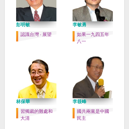
彭明敏
李敏勇
認識台灣 ‧ 展望
如果一九四五年
八一
林保華
李筱峰
習獨裁的難處和
國共兩黨是中國
大清
民主