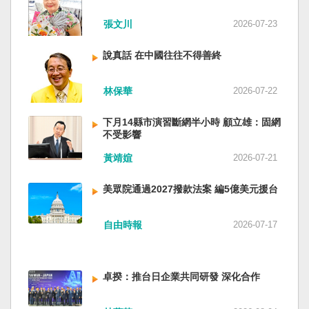
近平思想嗎？ 最後一句是「會議還研究了其他事
張文川
2026-07-23
項。」這是每次外媒最感興趣的問題，那就是人
事問題。港媒大做文章，排查二十屆中央委員清
說真話 在中國往往不得善終
洗了多少人？這為習近平的進一步獨裁和二十一
大續任鋪平道路。據統計，過去一年，已有十九
名中央委員被官方宣布落馬或罷免全國人大代表
林保華
2026-07-22
職務。另外還有「失蹤」者。總共接近三十人。
領銜的是兩名政治局委員：軍委副主席張又俠與
下月14縣市演習斷網半小時 顧立雄：固網
新疆黨委書記馬興瑞。 軍方還有原中央軍委副主
不受影響
席何衛東、原軍委委員兼聯合參謀部參謀長劉振
黃靖媗
2026-07-21
立、原軍委政治工作部主任苗華、前信息支援部
隊政委李偉、前陸軍司令員李橋、前中央軍委裝
美眾院通過2027撥款法案 編5億美元援台
備發展部部長許學強、前西部戰區政委李鳳彪、
前空軍政委郭普校、前東部戰區政委劉青松、前
南部戰區司令員吳亞男、前南部戰區政委王文
自由時報
2026-07-17
全、前西部戰區司令員汪海江、前北部戰區司令
員黃銘、前中部戰區政委徐德清、前國防大學政
委鍾紹軍等。 黨政系統部分，前廣西政府主席藍
卓揆：推台日企業共同研發 深化合作
天立、前內蒙古政府主席王莉霞、前中國證監會
主席易會滿、前內蒙古黨委書記孫紹騁、前浙江