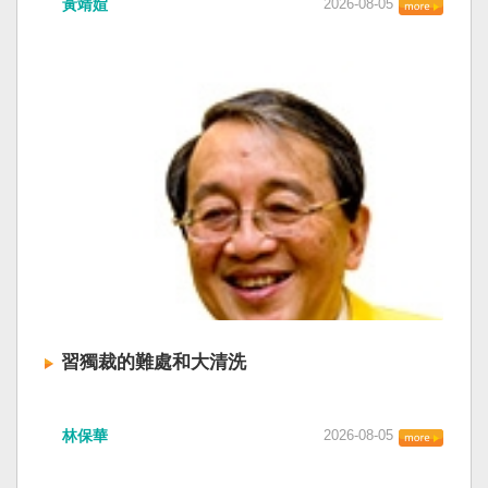
黃靖媗
2026-08-05
「民族團結進步促進法」對各國人民進行政治審
文化圈一個不屬於中國的新興國家。台灣或許像
查，國際社會應團結反制。（記者田裕華攝） 中
新加坡一樣，通行漢字中文華語，也留下日本
國七月一日起實施「民族團結進步促進法」，總
語，一如新加坡留下英文，本土原有的福佬話、
統賴清德昨日於凱達格蘭論壇致詞表示，中國的
客家話、原住民各族語也不會被壓迫。 如果一九
「民促法」不僅侵害台灣主權，更透過跨國鎮
四五年八一五台灣獨立了，台灣早已是聯合國會
壓，對世界各國人民進行政治審查、製造寒蟬效
員國，也不至於迄今仍以國體不明的身分爭取加
應，是國際社會應該團結反制的惡法；台灣不會
入聯合國。當然不會捲入國內戰後兩個中國的鬥
接受統戰滲透和紅色恐怖、不會坐視中國將壓迫
爭。當然也沒有以反共為名、行專政之實的卅八
黑手伸進台灣，或任何自由國家與地區。 不會坐
年戒嚴讓許多政治受難者的母親長期在黑夜哭
視北京黑手伸進台灣 賴清德指出，中國上個月不
泣。 如果一九四五年八一五台灣獨立了，台灣早
顧國際反對，實施「民族團結進步促進法」，
已民主化，不必有長期戒嚴體制的壓迫，也沒有
「對中政策跨國議會聯盟」（IPAC）隨即發表聲
隨中國國民黨從中國流亡到台灣形成的流亡殖民
明，譴責嚴重違反基本人權。他感謝IPAC日本共
群落留下來的遺民問題。漢字文化圈的國家台灣
同主席中谷元、IPAC執行主任裴倫德昨以行動再
會傳承更多日本留下來的風貌，如果吸引中國人
次彰顯這份聲明的立場，很榮幸代表台灣人民接
來台也是中國僑民或台灣新住民、新國民，而不
習獨裁的難處和大清洗
受IPAC的聲明，台灣會給予堅定的支持，共同捍
是什麼外省人。 如果一九四五年八一五台灣獨立
衛全球民主法治。 賴清德強調，中國的「民促
了，台灣早就是一個小而美的民主國家，不必在
中共在七月卅日政治局會議上，決定十月召開五
法」不僅侵害台灣主權、迫害宗教與少數族群，
國民養成過程的教育被教導成一個虛構的大國，
林保華
2026-08-05
中全會。本來以為在七月上海的AI全球大會以
更透過跨國鎮壓手段，對世界各國人民進行政治
也不會有見證二二八事件的美國副領事葛超智
後，習近平會乘勝追擊，豈料會議對AI突然非常
審查、製造寒蟬效應，是一部國際社會應該團結
（G. Kerr）《被出賣的台灣》這本書。台灣是三