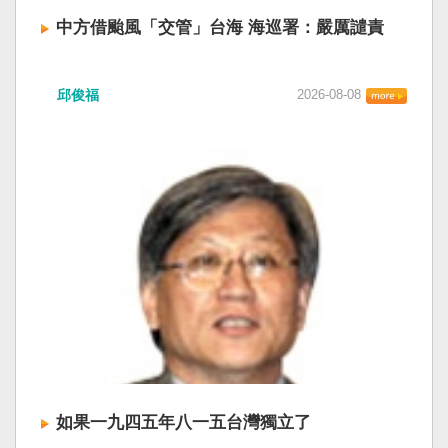
中方借颱風「交管」台海 海巡署：嚴厲譴責
中國廣東海事局公告，受到颱風白海豚影響，
邱俊福
2026-08-08
「將對經過台灣海峽南口北上船舶實施交通管
制」。海巡署昨晚嚴正駁斥，強調中國無任何權
利在台灣海峽實施交通管制。（圖擷取自中國央
視網） 陸委會：中共無理粗魯聲明 極其可笑 中國
廣東海事局公告，受到颱風白海豚影響，「將對
經過台灣海峽南口北上船舶實施交通管制」。海
巡署昨晚嚴正駁斥，強調中國無任何權利在台灣
海峽實施交通管制。陸委會也表示，中共假借颱
風名義聲稱管制相關海域，違反聯合國海洋法公
約等國際規範，「中共有關部門的無理粗魯聲明
是對國際秩序與規範的無知、漠視與踐踏，極其
可笑」。 中國海事局官網六日公告，颱風白海豚
將影響台灣海峽及周邊海域，廣東海事局決定六
日晚間六時起，對經過台灣海峽南口北上船舶實
施交通管制，各船舶必須遵守交通管制要求，聽
如果一九四五年八一五台灣獨立了
從現場海事管理機構指揮。 海巡署昨表示，台灣