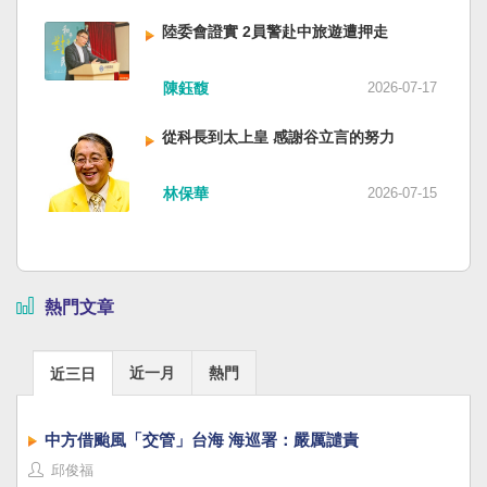
陸委會證實 2員警赴中旅遊遭押走
陳鈺馥
2026-07-17
從科長到太上皇 感謝谷立言的努力
林保華
2026-07-15
熱門文章
近一月
熱門
近三日
中方借颱風「交管」台海 海巡署：嚴厲譴責
邱俊福