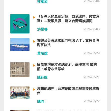
林薏茹
2026-08-04
省委書記易煉紅、前應急管理部部長王祥喜、前
重慶市長胡衡華等。前中聯部部長劉建超、前工
信部部長金壯龍、前中央軍民融合辦常務副主任
《台灣人的血統定位、自我認同、民族意
雷凡培，都是被不正常免職。 最新的河北黨書記
識》—凝聚共識，建立台灣國族認同
倪岳峰「另有任用」，應該是與德國之聲與紐約
洪昱睿
2026-08-03
時報披露張家口對海外人士動態控制平台被登錄
有關。 這些大清洗是反映習近平的穩定還是不
安？ （作者林保華為資深時事評論員）
首曬台美海巡艦艇同框照 AIT：支持台灣
海事執法
黃靖媗
2026-07-29
解放軍演練攻占總統府、蘇澳軍港 國防
部：威脅非常嚴峻
陳鈺馥
2026-07-27
波蘭前總理：台灣是歐盟至關重要民主夥
伴
陳昀
2026-07-22