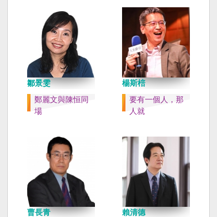
鄒景雯
楊斯棓
鄭麗文與陳恒同
要有一個人，那
場
人就
曹長青
賴清德