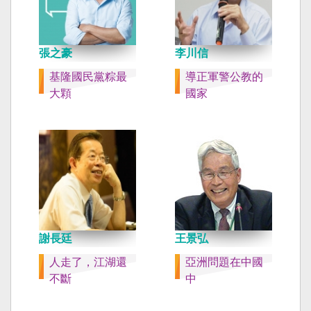
張之豪
李川信
基隆國民黨粽最
導正軍警公教的
大顆
國家
謝長廷
王景弘
人走了，江湖還
亞洲問題在中國
不斷
中