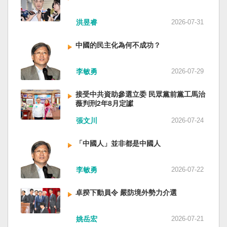
洪昱睿
2026-07-31
中國的民主化為何不成功？
李敏勇
2026-07-29
接受中共資助參選立委 民眾黨前黨工馬治
薇判刑2年8月定讞
張文川
2026-07-24
「中國人」並非都是中國人
李敏勇
2026-07-22
卓揆下動員令 嚴防境外勢力介選
姚岳宏
2026-07-21