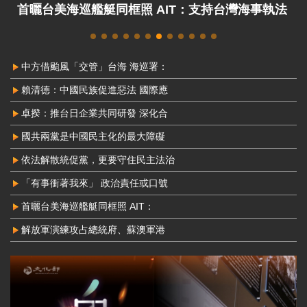
解放軍演練攻占總統府、蘇澳軍港 國防部：威脅
非常嚴峻
中方借颱風「交管」台海 海巡署：
賴清德：中國民族促進惡法 國際應
卓揆：推台日企業共同研發 深化合
國共兩黨是中國民主化的最大障礙
依法解散統促黨，更要守住民主法治
「有事衝著我來」 政治責任或口號
首曬台美海巡艦艇同框照 AIT：
解放軍演練攻占總統府、蘇澳軍港