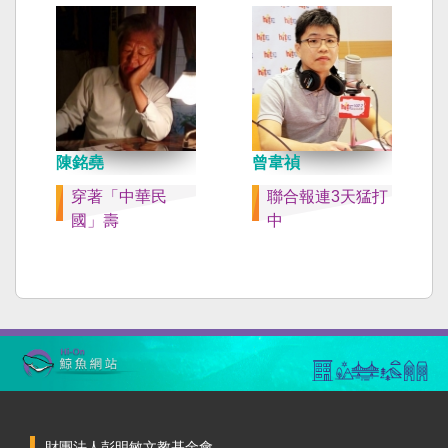
陳銘堯
曾韋禎
穿著「中華民
聯合報連3天猛打
國」壽
中
財團法人彭明敏文教基金會