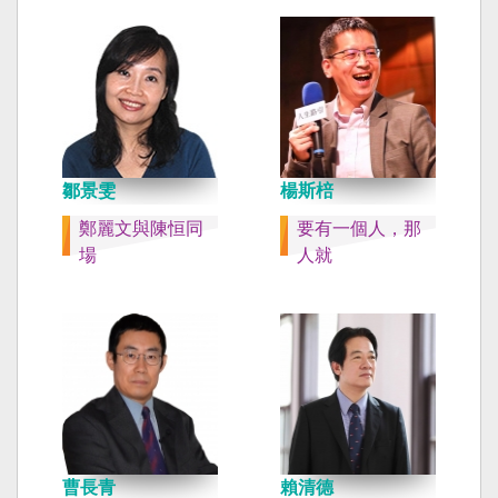
鄒景雯
楊斯棓
鄭麗文與陳恒同
要有一個人，那
場
人就
曹長青
賴清德