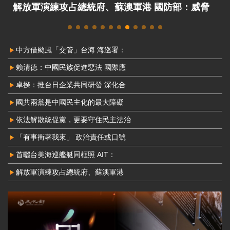
解放軍演練攻占總統府、蘇澳軍港 國防部：威脅
非常嚴峻
中方借颱風「交管」台海 海巡署：
賴清德：中國民族促進惡法 國際應
卓揆：推台日企業共同研發 深化合
國共兩黨是中國民主化的最大障礙
依法解散統促黨，更要守住民主法治
「有事衝著我來」 政治責任或口號
首曬台美海巡艦艇同框照 AIT：
解放軍演練攻占總統府、蘇澳軍港