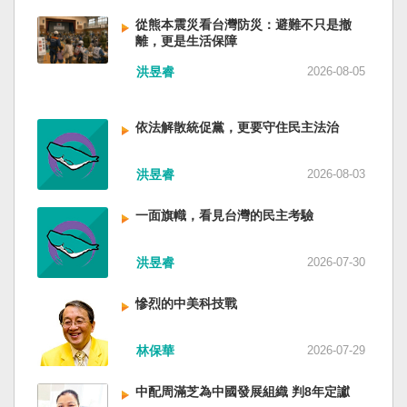
低調，僅僅只有一段話，往常喜歡用的「鑄牢」
反制的惡法。 提醒各國「紅色恐怖正在世界蔓
萬六千多平方公里的美麗島嶼群落，中央山脈南
不見了，改為「加快、加強」。從奇技淫巧改為
延」 賴清德表示，面對中國威權主義不斷擴張，
從熊本震災看台灣防災：避難不只是撤
北相連，四面海域環抱，是島嶼國度不是大陸國
離，更是生活保障
「適應不同群體消費需求擴大優質供給」。顯然
紅色恐怖正在世界各地蔓延，今年論壇主題聚焦
家。 一九四五年八一五，台灣人在祖國的迷惘與
七月中國官方的經濟數字，製造業採購經理人指
討論全球的民主韌性、灰帶侵擾的因應聯防，以
迷障中做了錯誤的選擇，不只造成台灣集體命運
洪昱睿
2026-08-05
數PMI，由六月的五十．三％大幅滑落至四十九．
及非紅供應鏈的重塑，更加反映出台灣在國際社
的坎坷挫折，也影響中國的國家分裂。民主化後
二％，不僅低於預估的五十．一％，更一舉跌破
會中的角色定位，以及期許台灣能承擔的國際責
的台灣，要走向新歷史，珍惜台灣自己的條件，
五十％榮枯線，加上非製造業和綜合PMI產出指數
任。 賴清德表示，當今台灣的民主成就受到國際
依法解散統促黨，更要守住民主法治
好好建構我們尚未正常化的國家。台灣是小而
三大核心指標同步跌穿榮枯線，習近平的梭哈
的肯定，面對中國「民促法」的威脅，台灣不會
美、豐裕而堅強，在太平洋西南海域，一個閃亮
（孤注一擲）失敗，在會議文件上不得不兩處承
接受統戰滲透和紅色恐怖、不會坐視中國將壓迫
的國家。 中國啊！請獨立於台灣之外吧！如果在
洪昱睿
2026-08-03
認「困難」。 一處是「有效應對各種外部衝擊和
黑手伸進台灣，或任何自由國家與地區。 賴清德
意收拾「中華民國」這個你們立鑄為繼承之國碑
內部困難」，後面提及「要高度重視經濟運行中
強調，台灣會以行動積極響應，落實「集體防
銘的國號，台灣也會尊重歷史，對殘餘中國做歷
一面旗幟，看見台灣的民主考驗
的困難挑戰」。其後各段落所說的例如公平競
禦、責任分擔」，並將持續提升國防力量、強化
史的了結，寫下句點。生活在台灣的人們應共同
爭、就業、三農、天災等都是。而「常態化解決
全社會防衛韌性，增進國際合作，凝聚最大的力
起造一個對「中國」不構成侵權的新國家，開啟
企業帳款拖欠問題」，更暴露企業之間拖欠已經
洪昱睿
2026-07-30
量，確保印太區域的和平穩定；台灣也將善用
歷史的新樂章。歷史不會重來，但提供教訓。
是常態化。近三十年前的「三角債」是不是復活
AI、半導體、資通訊等高科技產業優勢，串聯民
（作者是詩人）
了？企業發薪給員工當然也拖欠。 另外有兩處提
主夥伴，一起打造「非紅供應鏈」，來強化經濟
慘烈的中美科技戰
到「兜牢基層『三保』底線」和「抓好『一老一
韌性，讓彼此的國家更安全更繁榮。 最後，賴清
小』服務保障」，社會保險系統也出了問題。 後
德說，台灣是民主自由的燈塔，也是印太和平的
林保華
2026-07-29
段有一句「推動各級領導幹部以更加昂揚向上的
重要基石，即使威權主義威脅及全球新興挑戰不
精氣神，不斷創造高質量發展新業績」。不懂什
斷，台灣有堅定的意志，確保民主燈塔永明，自
中配周滿芝為中國發展組織 判8年定讞
麼是「精氣神」，還以為是假文件，是新時代習
由基石永固。