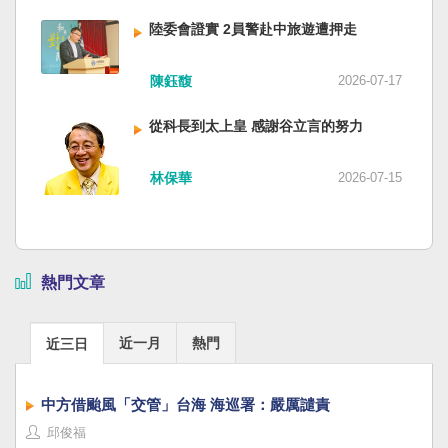
陸委會證實 2員警赴中旅遊遭押走
陳鈺馥
2026-07-17
從科長到太上皇 感謝谷立言的努力
林保華
2026-07-15
熱門文章
近一月
熱門
近三日
中方借颱風「交管」台海 海巡署：嚴厲譴責
邱俊福