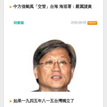
中方借颱風「交管」台海 海巡署：嚴厲譴責
中國廣東海事局公告，受到颱風白海豚影響，
邱俊福
2026-08-08
「將對經過台灣海峽南口北上船舶實施交通管
制」。海巡署昨晚嚴正駁斥，強調中國無任何權
利在台灣海峽實施交通管制。（圖擷取自中國央
視網） 陸委會：中共無理粗魯聲明 極其可笑 中國
廣東海事局公告，受到颱風白海豚影響，「將對
經過台灣海峽南口北上船舶實施交通管制」。海
巡署昨晚嚴正駁斥，強調中國無任何權利在台灣
海峽實施交通管制。陸委會也表示，中共假借颱
風名義聲稱管制相關海域，違反聯合國海洋法公
約等國際規範，「中共有關部門的無理粗魯聲明
是對國際秩序與規範的無知、漠視與踐踏，極其
可笑」。 中國海事局官網六日公告，颱風白海豚
將影響台灣海峽及周邊海域，廣東海事局決定六
日晚間六時起，對經過台灣海峽南口北上船舶實
施交通管制，各船舶必須遵守交通管制要求，聽
如果一九四五年八一五台灣獨立了
從現場海事管理機構指揮。 海巡署昨表示，台灣