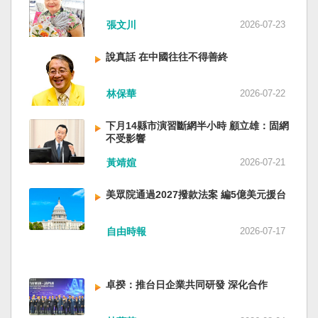
近平思想嗎？ 最後一句是「會議還研究了其他事
張文川
2026-07-23
項。」這是每次外媒最感興趣的問題，那就是人
事問題。港媒大做文章，排查二十屆中央委員清
說真話 在中國往往不得善終
洗了多少人？這為習近平的進一步獨裁和二十一
大續任鋪平道路。據統計，過去一年，已有十九
名中央委員被官方宣布落馬或罷免全國人大代表
林保華
2026-07-22
職務。另外還有「失蹤」者。總共接近三十人。
領銜的是兩名政治局委員：軍委副主席張又俠與
下月14縣市演習斷網半小時 顧立雄：固網
新疆黨委書記馬興瑞。 軍方還有原中央軍委副主
不受影響
席何衛東、原軍委委員兼聯合參謀部參謀長劉振
黃靖媗
2026-07-21
立、原軍委政治工作部主任苗華、前信息支援部
隊政委李偉、前陸軍司令員李橋、前中央軍委裝
美眾院通過2027撥款法案 編5億美元援台
備發展部部長許學強、前西部戰區政委李鳳彪、
前空軍政委郭普校、前東部戰區政委劉青松、前
南部戰區司令員吳亞男、前南部戰區政委王文
自由時報
2026-07-17
全、前西部戰區司令員汪海江、前北部戰區司令
員黃銘、前中部戰區政委徐德清、前國防大學政
委鍾紹軍等。 黨政系統部分，前廣西政府主席藍
卓揆：推台日企業共同研發 深化合作
天立、前內蒙古政府主席王莉霞、前中國證監會
主席易會滿、前內蒙古黨委書記孫紹騁、前浙江