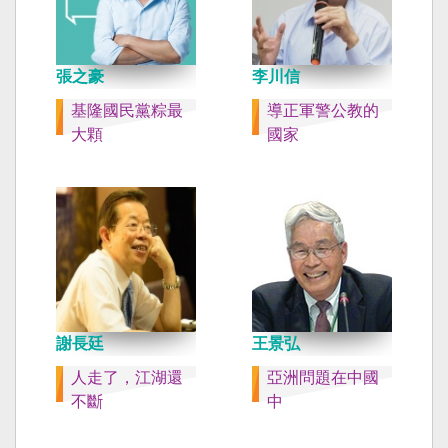
張之豪
李川信
基隆國民黨粽最
導正軍警公教的
大顆
國家
謝長廷
王景弘
人走了，江湖還
亞洲問題在中國
不斷
中