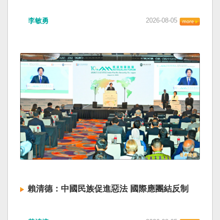
海峽為國際水域，依據「聯合國海洋法公約」等
如果一九四五年八一五台灣獨立了， 二戰後台灣
國際規範，領海範圍外均適用國際法「公海航行
李敏勇
2026-08-05
的歷史就不會有中國國民黨，也不會捲入迄今仍
自由」原則，中國無任何權利對該水域實施「管
糾纏未解的中國困境。中華民國早就完全被中華
制」；海巡署向來尊重符合國際法的航行自由，
人民共和國接續了，中國是中國，台灣是台灣。
對於中方假借「颱風」之名，行假造「管轄權」
兩岸已有正常外交，中國也可致力提升國民福
之實的認知作戰，企圖藉海事管制將台海內水
祉。 如果一九四五年八一五台灣獨立了，就像二
化，予以最嚴厲譴責，並要求中方恪守國際規
戰後許多殖民地選擇獨立，成為杭廷頓第二波民
範，避免破壞區域的和平穩定。 海巡署同時強
主化的歷史。獨立的台灣會像脫離日本殖民的韓
調，將持續運用聯合情監偵手段，全天候掌握我
國，八一五這一天成為獨立紀念日及光復節。不
國周邊海域動態，目前未偵獲中國船舶異常舉
同於有國家歷史的朝鮮，台灣是新興國家，開展
動，亦未接獲航商反映遭到廣播干擾，提醒航經
自己國家的歷史。台灣沒有像朝鮮的左右路線競
該海域之商貨輪，如接獲中方廣播時，無需理會
逐政權，造成內戰形成南韓、北朝分裂國家的歷
中方要求，並請立即通報相關單位，海巡署將會
史。或許會有左右路線政黨，形塑台灣的國家之
採取一切必要手段，確保船舶航行自由與安全。
路。 如果一九四五年八一五台灣獨立了，一九四
九年中華人民共和國革命推翻中華民國，中國國
民黨蔣介石政權只能選擇海南島，國共競鬥的歷
史就會是另一種局面，與台灣無關。台灣沒有中
賴清德：中國民族促進惡法 國際應團結反制
國問題，中國也沒有台灣問題。台灣與中國也不
至於陳兵海峽兩岸，戰爭的陰影籠罩。 如果一九
賴清德總統昨於凱達格蘭論壇致詞表示，中國
四五年八一五台灣獨立了，台灣會成為東亞漢字