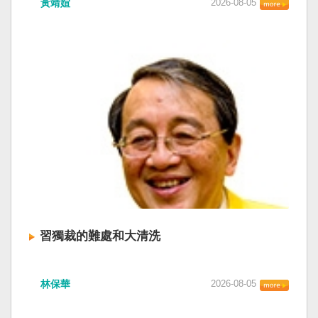
黃靖媗
2026-08-05
「民族團結進步促進法」對各國人民進行政治審
文化圈一個不屬於中國的新興國家。台灣或許像
查，國際社會應團結反制。（記者田裕華攝） 中
新加坡一樣，通行漢字中文華語，也留下日本
國七月一日起實施「民族團結進步促進法」，總
語，一如新加坡留下英文，本土原有的福佬話、
統賴清德昨日於凱達格蘭論壇致詞表示，中國的
客家話、原住民各族語也不會被壓迫。 如果一九
「民促法」不僅侵害台灣主權，更透過跨國鎮
四五年八一五台灣獨立了，台灣早已是聯合國會
壓，對世界各國人民進行政治審查、製造寒蟬效
員國，也不至於迄今仍以國體不明的身分爭取加
應，是國際社會應該團結反制的惡法；台灣不會
入聯合國。當然不會捲入國內戰後兩個中國的鬥
接受統戰滲透和紅色恐怖、不會坐視中國將壓迫
爭。當然也沒有以反共為名、行專政之實的卅八
黑手伸進台灣，或任何自由國家與地區。 不會坐
年戒嚴讓許多政治受難者的母親長期在黑夜哭
視北京黑手伸進台灣 賴清德指出，中國上個月不
泣。 如果一九四五年八一五台灣獨立了，台灣早
顧國際反對，實施「民族團結進步促進法」，
已民主化，不必有長期戒嚴體制的壓迫，也沒有
「對中政策跨國議會聯盟」（IPAC）隨即發表聲
隨中國國民黨從中國流亡到台灣形成的流亡殖民
明，譴責嚴重違反基本人權。他感謝IPAC日本共
群落留下來的遺民問題。漢字文化圈的國家台灣
同主席中谷元、IPAC執行主任裴倫德昨以行動再
會傳承更多日本留下來的風貌，如果吸引中國人
次彰顯這份聲明的立場，很榮幸代表台灣人民接
來台也是中國僑民或台灣新住民、新國民，而不
習獨裁的難處和大清洗
受IPAC的聲明，台灣會給予堅定的支持，共同捍
是什麼外省人。 如果一九四五年八一五台灣獨立
衛全球民主法治。 賴清德強調，中國的「民促
了，台灣早就是一個小而美的民主國家，不必在
中共在七月卅日政治局會議上，決定十月召開五
法」不僅侵害台灣主權、迫害宗教與少數族群，
國民養成過程的教育被教導成一個虛構的大國，
林保華
2026-08-05
中全會。本來以為在七月上海的AI全球大會以
更透過跨國鎮壓手段，對世界各國人民進行政治
也不會有見證二二八事件的美國副領事葛超智
後，習近平會乘勝追擊，豈料會議對AI突然非常
審查、製造寒蟬效應，是一部國際社會應該團結
（G. Kerr）《被出賣的台灣》這本書。台灣是三