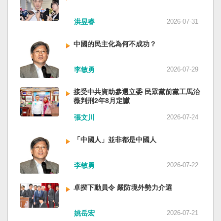
洪昱睿
2026-07-31
中國的民主化為何不成功？
李敏勇
2026-07-29
接受中共資助參選立委 民眾黨前黨工馬治
薇判刑2年8月定讞
張文川
2026-07-24
「中國人」並非都是中國人
李敏勇
2026-07-22
卓揆下動員令 嚴防境外勢力介選
姚岳宏
2026-07-21