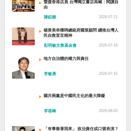
聲援香港店員 台灣獨立書店高喊：閱讀自
由
陳鈺馥
2026-07-21
楊黃美幸獲聘總統府國策顧問 續推台灣人
民自救宣言精神
彭明敏文教基金會
2026-07-18
地方自治體的權力與責任
李敏勇
2026-07-15
國共兩黨是中國民主化的最大障礙
李筱峰
2026-08-03
「有事衝著我來」 政治責任或口號表演？