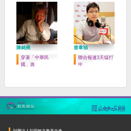
陳銘堯
曾韋禎
穿著「中華民
聯合報連3天猛打
國」壽
中
財團法人彭明敏文教基金會