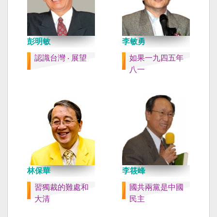
彭明敏
李敏勇
認識台灣 ‧ 展望
如果一九四五年
八一
林保華
李筱峰
習獨裁的難處和
國共兩黨是中國
大清
民主