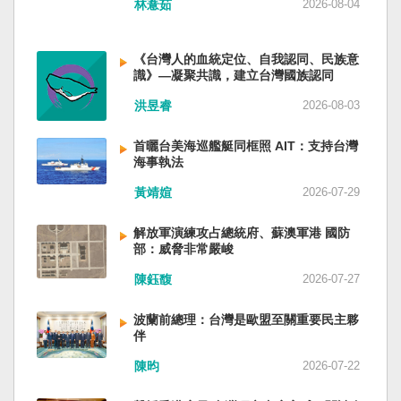
林薏茹
2026-08-04
省委書記易煉紅、前應急管理部部長王祥喜、前
重慶市長胡衡華等。前中聯部部長劉建超、前工
信部部長金壯龍、前中央軍民融合辦常務副主任
《台灣人的血統定位、自我認同、民族意
雷凡培，都是被不正常免職。 最新的河北黨書記
識》—凝聚共識，建立台灣國族認同
倪岳峰「另有任用」，應該是與德國之聲與紐約
洪昱睿
2026-08-03
時報披露張家口對海外人士動態控制平台被登錄
有關。 這些大清洗是反映習近平的穩定還是不
安？ （作者林保華為資深時事評論員）
首曬台美海巡艦艇同框照 AIT：支持台灣
海事執法
黃靖媗
2026-07-29
解放軍演練攻占總統府、蘇澳軍港 國防
部：威脅非常嚴峻
陳鈺馥
2026-07-27
波蘭前總理：台灣是歐盟至關重要民主夥
伴
陳昀
2026-07-22