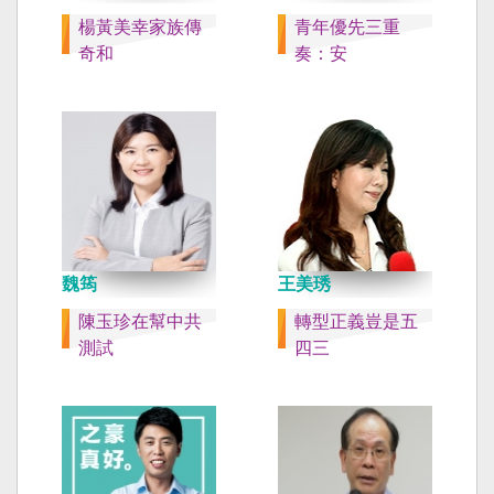
楊黃美幸家族傳
青年優先三重
奇和
奏：安
魏筠
王美琇
陳玉珍在幫中共
轉型正義豈是五
測試
四三