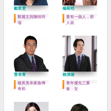
鄒景雯
楊斯棓
鄭麗文與陳恒同
要有一個人，那
場
人就
曹長青
賴清德
楊黃美幸家族傳
青年優先三重
奇和
奏：安