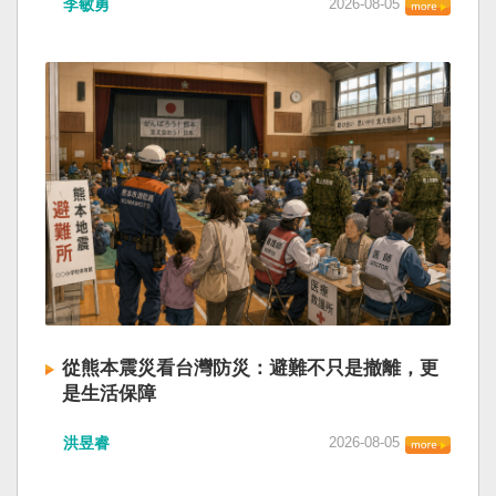
李敏勇
2026-08-05
的歷史就不會有中國國民黨，也不會捲入迄今仍
小』服務保障」，社會保險系統也出了問題。 後
德說，台灣是民主自由的燈塔，也是印太和平的
糾纏未解的中國困境。中華民國早就完全被中華
段有一句「推動各級領導幹部以更加昂揚向上的
重要基石，即使威權主義威脅及全球新興挑戰不
人民共和國接續了，中國是中國，台灣是台灣。
精氣神，不斷創造高質量發展新業績」。不懂什
斷，台灣有堅定的意志，確保民主燈塔永明，自
兩岸已有正常外交，中國也可致力提升國民福
麼是「精氣神」，還以為是假文件，是新時代習
由基石永固。
祉。 如果一九四五年八一五台灣獨立了，就像二
近平思想嗎？ 最後一句是「會議還研究了其他事
戰後許多殖民地選擇獨立，成為杭廷頓第二波民
項。」這是每次外媒最感興趣的問題，那就是人
主化的歷史。獨立的台灣會像脫離日本殖民的韓
事問題。港媒大做文章，排查二十屆中央委員清
國，八一五這一天成為獨立紀念日及光復節。不
洗了多少人？這為習近平的進一步獨裁和二十一
同於有國家歷史的朝鮮，台灣是新興國家，開展
大續任鋪平道路。據統計，過去一年，已有十九
自己國家的歷史。台灣沒有像朝鮮的左右路線競
名中央委員被官方宣布落馬或罷免全國人大代表
逐政權，造成內戰形成南韓、北朝分裂國家的歷
職務。另外還有「失蹤」者。總共接近三十人。
史。或許會有左右路線政黨，形塑台灣的國家之
領銜的是兩名政治局委員：軍委副主席張又俠與
路。 如果一九四五年八一五台灣獨立了，一九四
新疆黨委書記馬興瑞。 軍方還有原中央軍委副主
九年中華人民共和國革命推翻中華民國，中國國
席何衛東、原軍委委員兼聯合參謀部參謀長劉振
民黨蔣介石政權只能選擇海南島，國共競鬥的歷
立、原軍委政治工作部主任苗華、前信息支援部
從熊本震災看台灣防災：避難不只是撤離，更
史就會是另一種局面，與台灣無關。台灣沒有中
隊政委李偉、前陸軍司令員李橋、前中央軍委裝
是生活保障
國問題，中國也沒有台灣問題。台灣與中國也不
備發展部部長許學強、前西部戰區政委李鳳彪、
此次日本熊本發生大地震後，除了建築損害、救
至於陳兵海峽兩岸，戰爭的陰影籠罩。 如果一九
前空軍政委郭普校、前東部戰區政委劉青松、前
洪昱睿
2026-08-05
援速度與災後重建受到關注，避難所管理也成為
四五年八一五台灣獨立了，台灣會成為東亞漢字
南部戰區司令員吳亞男、前南部戰區政委王文
重要議題。尤其在炎熱季節，部分避難場所因設
文化圈一個不屬於中國的新興國家。台灣或許像
全、前西部戰區司令員汪海江、前北部戰區司令