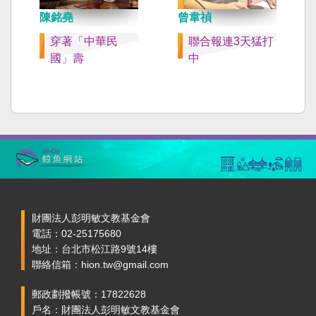
陳銘堯
曾韋禎
穿著「中華民
聯合報連3天猛打
國」壽
中
財團法人彭明敏文教基金會
電話：02-25175680
地址：台北市松江路9號14樓
聯絡信箱：hion.tw@gmail.com
郵政劃撥帳號：17822628
戶名：財團法人彭明敏文教基金會