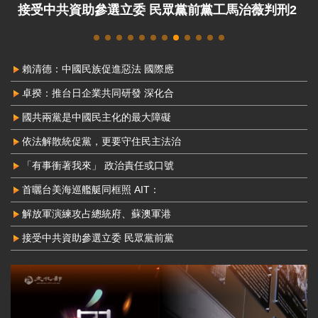
接受中共資助參選立委 民眾黨前黨工馬治薇判刑2
年8月定讞
賴清德：中國民族促進惡法 國際應
卓揆：推台日企業共同研發 深化合
國共兩黨是中國民主化的最大障礙
依法解散統促黨，更要守住民主法治
「有事衝著我來」 政治責任或口號
首曬台美海巡艦艇同框照 AIT：
解放軍演練攻占總統府、蘇澳軍港
接受中共資助參選立委 民眾黨前黨