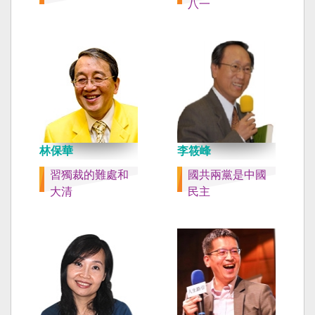
八一
林保華
李筱峰
習獨裁的難處和
國共兩黨是中國
大清
民主