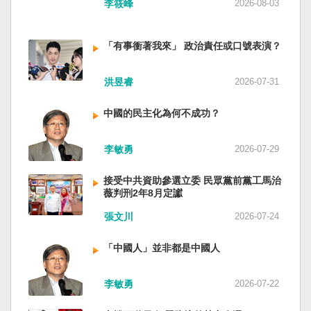
李筱峰
2026-08-03
「有事衝著我來」 政治責任或口號表演？
洪昱睿
2026-07-31
中國的民主化為何不成功？
李敏勇
2026-07-29
接受中共資助參選立委 民眾黨前黨工馬治
薇判刑2年8月定讞
張文川
2026-07-24
「中國人」並非都是中國人
李敏勇
2026-07-22