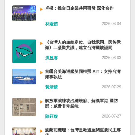
備限制，難以提供舒適的生活環境。 這提醒了同
新加坡一樣，通行漢字中文華語，也留下日本
員黃銘、前中部戰區政委徐德清、前國防大學政
樣位於地震頻繁區域的台灣，防災工作不能只關
語，一如新加坡留下英文，本土原有的福佬話、
卓揆：推台日企業共同研發 深化合作
委鍾紹軍等。 黨政系統部分，前廣西政府主席藍
注災害發生後如何救援，更要思考受災者如何在
客家話、原住民各族語也不會被壓迫。 如果一九
天立、前內蒙古政府主席王莉霞、前中國證監會
避難期間獲得安全且有尊嚴的生活。 台灣多年來
四五年八一五台灣獨立了，台灣早已是聯合國會
主席易會滿、前內蒙古黨委書記孫紹騁、前浙江
林薏茹
2026-08-04
累積不少災害應變經驗，但每當重大災害發生，
員國，也不至於迄今仍以國體不明的身分爭取加
省委書記易煉紅、前應急管理部部長王祥喜、前
仍會面臨一項現實挑戰：部分民眾，尤其高齡
入聯合國。當然不會捲入國內戰後兩個中國的鬥
重慶市長胡衡華等。前中聯部部長劉建超、前工
者，即使面臨撤離要求，也不願離開自己的家
爭。當然也沒有以反共為名、行專政之實的卅八
《台灣人的血統定位、自我認同、民族意
信部部長金壯龍、前中央軍民融合辦常務副主任
園，讓第一線執行撤離工作的公務人員承受壓
年戒嚴讓許多政治受難者的母親長期在黑夜哭
識》—凝聚共識，建立台灣國族認同
雷凡培，都是被不正常免職。 最新的河北黨書記
力。 表面上看，這似乎是防災意識不足；但更深
泣。 如果一九四五年八一五台灣獨立了，台灣早
倪岳峰「另有任用」，應該是與德國之聲與紐約
洪昱睿
2026-08-03
層的問題是，我們是否建立了一套讓人民願意避
已民主化，不必有長期戒嚴體制的壓迫，也沒有
時報披露張家口對海外人士動態控制平台被登錄
難、相信避難的制度？ 對許多高齡者而言，家不
隨中國國民黨從中國流亡到台灣形成的流亡殖民
有關。 這些大清洗是反映習近平的穩定還是不
首曬台美海巡艦艇同框照 AIT：支持台灣
只是住所，更是多年生活累積的情感依靠。離開
群落留下來的遺民問題。漢字文化圈的國家台灣
安？ （作者林保華為資深時事評論員）
海事執法
熟悉環境，本身就是重大心理挑戰。如果避難場
會傳承更多日本留下來的風貌，如果吸引中國人
所只是學校體育館或公共禮堂，提供基本收容功
黃靖媗
2026-07-29
來台也是中國僑民或台灣新住民、新國民，而不
能，卻缺乏降溫設備、醫療照護、隱私空間與生
是什麼外省人。 如果一九四五年八一五台灣獨立
活便利性，民眾自然可能對撤離有所抗拒。 因
了，台灣早就是一個小而美的民主國家，不必在
解放軍演練攻占總統府、蘇澳軍港 國防
部：威脅非常嚴峻
此，現代防災不能只是「把人帶離危險區域」，
國民養成過程的教育被教導成一個虛構的大國，
而要建立讓人民相信「離開家後仍能受到妥善照
也不會有見證二二八事件的美國副領事葛超智
陳鈺馥
2026-07-27
顧」的制度。避難所應考量高齡者、幼兒與身心
（G. Kerr）《被出賣的台灣》這本書。台灣是三
障礙者等需求，包括降溫設備、電力備援、醫療
萬六千多平方公里的美麗島嶼群落，中央山脈南
波蘭前總理：台灣是歐盟至關重要民主夥
支援與基本生活品質。 在重大災害應變中，台灣
北相連，四面海域環抱，是島嶼國度不是大陸國