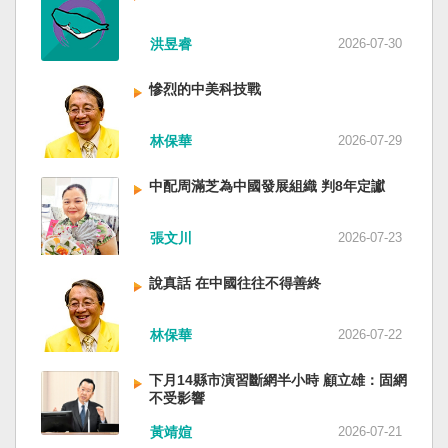
洪昱睿
2026-07-30
慘烈的中美科技戰
林保華
2026-07-29
中配周滿芝為中國發展組織 判8年定讞
張文川
2026-07-23
說真話 在中國往往不得善終
林保華
2026-07-22
下月14縣市演習斷網半小時 顧立雄：固網
不受影響
黃靖媗
2026-07-21