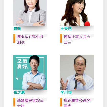
魏筠
王美琇
陳玉珍在幫中共
轉型正義豈是五
測試
四三
張之豪
李川信
基隆國民黨粽最
導正軍警公教的
大顆
國家