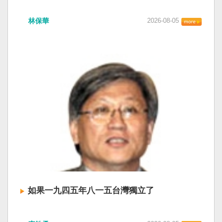
衛全球民主法治。 賴清德強調，中國的「民促
中共在七月卅日政治局會議上，決定十月召開五
法」不僅侵害台灣主權、迫害宗教與少數族群，
林保華
2026-08-05
中全會。本來以為在七月上海的AI全球大會以
更透過跨國鎮壓手段，對世界各國人民進行政治
後，習近平會乘勝追擊，豈料會議對AI突然非常
審查、製造寒蟬效應，是一部國際社會應該團結
低調，僅僅只有一段話，往常喜歡用的「鑄牢」
反制的惡法。 提醒各國「紅色恐怖正在世界蔓
不見了，改為「加快、加強」。從奇技淫巧改為
延」 賴清德表示，面對中國威權主義不斷擴張，
「適應不同群體消費需求擴大優質供給」。顯然
紅色恐怖正在世界各地蔓延，今年論壇主題聚焦
七月中國官方的經濟數字，製造業採購經理人指
討論全球的民主韌性、灰帶侵擾的因應聯防，以
數PMI，由六月的五十．三％大幅滑落至四十九．
及非紅供應鏈的重塑，更加反映出台灣在國際社
二％，不僅低於預估的五十．一％，更一舉跌破
會中的角色定位，以及期許台灣能承擔的國際責
五十％榮枯線，加上非製造業和綜合PMI產出指數
任。 賴清德表示，當今台灣的民主成就受到國際
三大核心指標同步跌穿榮枯線，習近平的梭哈
的肯定，面對中國「民促法」的威脅，台灣不會
（孤注一擲）失敗，在會議文件上不得不兩處承
接受統戰滲透和紅色恐怖、不會坐視中國將壓迫
認「困難」。 一處是「有效應對各種外部衝擊和
黑手伸進台灣，或任何自由國家與地區。 賴清德
內部困難」，後面提及「要高度重視經濟運行中
強調，台灣會以行動積極響應，落實「集體防
的困難挑戰」。其後各段落所說的例如公平競
禦、責任分擔」，並將持續提升國防力量、強化
爭、就業、三農、天災等都是。而「常態化解決
全社會防衛韌性，增進國際合作，凝聚最大的力
企業帳款拖欠問題」，更暴露企業之間拖欠已經
量，確保印太區域的和平穩定；台灣也將善用
如果一九四五年八一五台灣獨立了
是常態化。近三十年前的「三角債」是不是復活
AI、半導體、資通訊等高科技產業優勢，串聯民
了？企業發薪給員工當然也拖欠。 另外有兩處提
主夥伴，一起打造「非紅供應鏈」，來強化經濟
如果一九四五年八一五台灣獨立了， 二戰後台灣
到「兜牢基層『三保』底線」和「抓好『一老一
韌性，讓彼此的國家更安全更繁榮。 最後，賴清