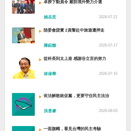
卓揆下動員令 嚴防境外勢力介選
姚岳宏
2026-07-21
陸委會證實 2員警赴中旅遊遭押走
陳鈺馥
2026-07-17
從科長到太上皇 感謝谷立言的努力
林保華
2026-07-15
依法解散統促黨，更要守住民主法治
洪昱睿
2026-08-03
一面旗幟，看見台灣的民主考驗