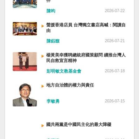
伴
與日本都會投入軍事力量協助救援。國軍與日本
家。 一九四五年八一五，台灣人在祖國的迷惘與
陳昀
2026-07-22
自衛隊在大型災害時能提供人力、運輸、工程與
迷障中做了錯誤的選擇，不只造成台灣集體命運
後勤支援。 然而，最初承擔救援工作的仍是消
的坎坷挫折，也影響中國的國家分裂。民主化後
聲援香港店員 台灣獨立書店高喊：閱讀自
防、搜救與緊急醫療體系；地方政府負責整體應
的台灣，要走向新歷史，珍惜台灣自己的條件，
由
變與資源調度，警察則協助交通管制、秩序維護
好好建構我們尚未正常化的國家。台灣是小而
與災區管理。真正成熟的防災制度，需要的是整
美、豐裕而堅強，在太平洋西南海域，一個閃亮
陳鈺馥
2026-07-21
體社會韌性，而非只等待外部力量投入。 日本長
的國家。 中國啊！請獨立於台灣之外吧！如果在
期推動全民防災教育與社區演練，值得台灣參
意收拾「中華民國」這個你們立鑄為繼承之國碑
楊黃美幸獲聘總統府國策顧問 續推台灣人
考。但學習日本並非照搬制度，而是思考如何建
銘的國號，台灣也會尊重歷史，對殘餘中國做歷
民自救宣言精神
立符合台灣社會條件的防災文化。 防災的目的，
史的了結，寫下句點。生活在台灣的人們應共同
彭明敏文教基金會
2026-07-18
不只是讓人民在災害中生存下來，更是在災害發
起造一個對「中國」不構成侵權的新國家，開啟
生後，仍能維持基本尊嚴與生活品質。真正成熟
歷史的新樂章。歷史不會重來，但提供教訓。
地方自治體的權力與責任
的防災制度，不是要求人民只能服從撤離命令，
（作者是詩人）
而是讓人民相信：當他們離開家園時，公共制度
會接住他們。
李敏勇
2026-07-15
國共兩黨是中國民主化的最大障礙