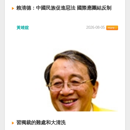
賴清德：中國民族促進惡法 國際應團結反制
賴清德總統昨於凱達格蘭論壇致詞表示，中國
黃靖媗
2026-08-05
「民族團結進步促進法」對各國人民進行政治審
查，國際社會應團結反制。（記者田裕華攝） 中
國七月一日起實施「民族團結進步促進法」，總
統賴清德昨日於凱達格蘭論壇致詞表示，中國的
「民促法」不僅侵害台灣主權，更透過跨國鎮
壓，對世界各國人民進行政治審查、製造寒蟬效
應，是國際社會應該團結反制的惡法；台灣不會
接受統戰滲透和紅色恐怖、不會坐視中國將壓迫
黑手伸進台灣，或任何自由國家與地區。 不會坐
視北京黑手伸進台灣 賴清德指出，中國上個月不
顧國際反對，實施「民族團結進步促進法」，
「對中政策跨國議會聯盟」（IPAC）隨即發表聲
明，譴責嚴重違反基本人權。他感謝IPAC日本共
同主席中谷元、IPAC執行主任裴倫德昨以行動再
次彰顯這份聲明的立場，很榮幸代表台灣人民接
習獨裁的難處和大清洗
受IPAC的聲明，台灣會給予堅定的支持，共同捍