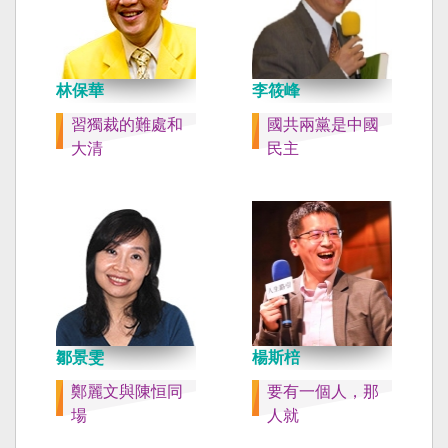
林保華
李筱峰
習獨裁的難處和
國共兩黨是中國
大清
民主
鄒景雯
楊斯棓
鄭麗文與陳恒同
要有一個人，那
場
人就