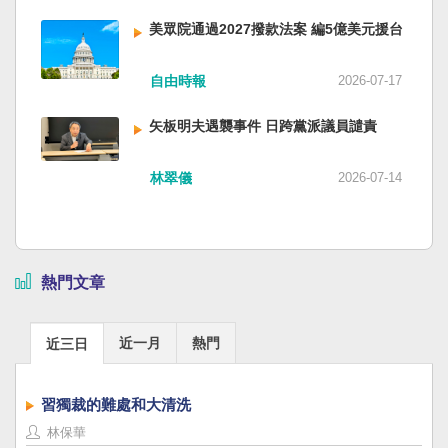
美眾院通過2027撥款法案 編5億美元援台
自由時報
2026-07-17
矢板明夫遇襲事件 日跨黨派議員譴責
林翠儀
2026-07-14
熱門文章
近一月
熱門
近三日
習獨裁的難處和大清洗
林保華