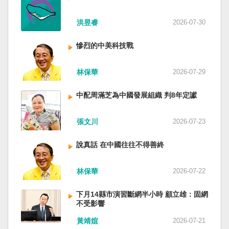
洪昱睿
2026-07-30
慘烈的中美科技戰
林保華
2026-07-29
中配周滿芝為中國發展組織 判8年定讞
張文川
2026-07-23
說真話 在中國往往不得善終
林保華
2026-07-22
下月14縣市演習斷網半小時 顧立雄：固網
不受影響
黃靖媗
2026-07-21