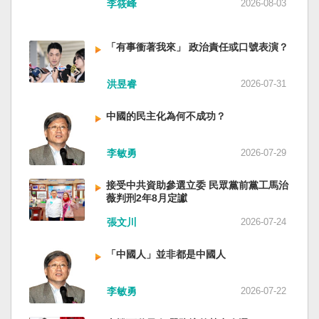
李筱峰
2026-08-03
「有事衝著我來」 政治責任或口號表演？
洪昱睿
2026-07-31
中國的民主化為何不成功？
李敏勇
2026-07-29
接受中共資助參選立委 民眾黨前黨工馬治
薇判刑2年8月定讞
張文川
2026-07-24
「中國人」並非都是中國人
李敏勇
2026-07-22