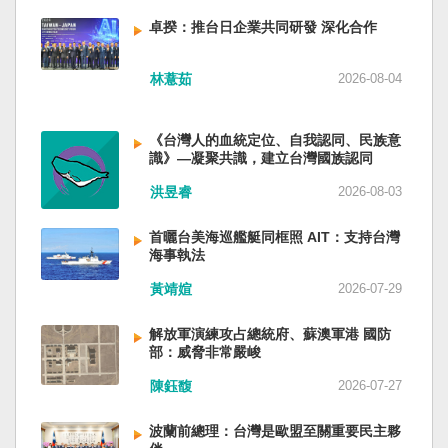
備限制，難以提供舒適的生活環境。 這提醒了同
新加坡一樣，通行漢字中文華語，也留下日本
員黃銘、前中部戰區政委徐德清、前國防大學政
樣位於地震頻繁區域的台灣，防災工作不能只關
語，一如新加坡留下英文，本土原有的福佬話、
卓揆：推台日企業共同研發 深化合作
委鍾紹軍等。 黨政系統部分，前廣西政府主席藍
注災害發生後如何救援，更要思考受災者如何在
客家話、原住民各族語也不會被壓迫。 如果一九
天立、前內蒙古政府主席王莉霞、前中國證監會
避難期間獲得安全且有尊嚴的生活。 台灣多年來
四五年八一五台灣獨立了，台灣早已是聯合國會
主席易會滿、前內蒙古黨委書記孫紹騁、前浙江
林薏茹
2026-08-04
累積不少災害應變經驗，但每當重大災害發生，
員國，也不至於迄今仍以國體不明的身分爭取加
省委書記易煉紅、前應急管理部部長王祥喜、前
仍會面臨一項現實挑戰：部分民眾，尤其高齡
入聯合國。當然不會捲入國內戰後兩個中國的鬥
重慶市長胡衡華等。前中聯部部長劉建超、前工
者，即使面臨撤離要求，也不願離開自己的家
爭。當然也沒有以反共為名、行專政之實的卅八
《台灣人的血統定位、自我認同、民族意
信部部長金壯龍、前中央軍民融合辦常務副主任
園，讓第一線執行撤離工作的公務人員承受壓
年戒嚴讓許多政治受難者的母親長期在黑夜哭
識》—凝聚共識，建立台灣國族認同
雷凡培，都是被不正常免職。 最新的河北黨書記
力。 表面上看，這似乎是防災意識不足；但更深
泣。 如果一九四五年八一五台灣獨立了，台灣早
倪岳峰「另有任用」，應該是與德國之聲與紐約
洪昱睿
2026-08-03
層的問題是，我們是否建立了一套讓人民願意避
已民主化，不必有長期戒嚴體制的壓迫，也沒有
時報披露張家口對海外人士動態控制平台被登錄
難、相信避難的制度？ 對許多高齡者而言，家不
隨中國國民黨從中國流亡到台灣形成的流亡殖民
有關。 這些大清洗是反映習近平的穩定還是不
首曬台美海巡艦艇同框照 AIT：支持台灣
只是住所，更是多年生活累積的情感依靠。離開
群落留下來的遺民問題。漢字文化圈的國家台灣
安？ （作者林保華為資深時事評論員）
海事執法
熟悉環境，本身就是重大心理挑戰。如果避難場
會傳承更多日本留下來的風貌，如果吸引中國人
所只是學校體育館或公共禮堂，提供基本收容功
黃靖媗
2026-07-29
來台也是中國僑民或台灣新住民、新國民，而不
能，卻缺乏降溫設備、醫療照護、隱私空間與生
是什麼外省人。 如果一九四五年八一五台灣獨立
活便利性，民眾自然可能對撤離有所抗拒。 因
了，台灣早就是一個小而美的民主國家，不必在
解放軍演練攻占總統府、蘇澳軍港 國防
部：威脅非常嚴峻
此，現代防災不能只是「把人帶離危險區域」，
國民養成過程的教育被教導成一個虛構的大國，
而要建立讓人民相信「離開家後仍能受到妥善照
也不會有見證二二八事件的美國副領事葛超智
陳鈺馥
2026-07-27
顧」的制度。避難所應考量高齡者、幼兒與身心
（G. Kerr）《被出賣的台灣》這本書。台灣是三
障礙者等需求，包括降溫設備、電力備援、醫療
萬六千多平方公里的美麗島嶼群落，中央山脈南
波蘭前總理：台灣是歐盟至關重要民主夥
支援與基本生活品質。 在重大災害應變中，台灣
北相連，四面海域環抱，是島嶼國度不是大陸國