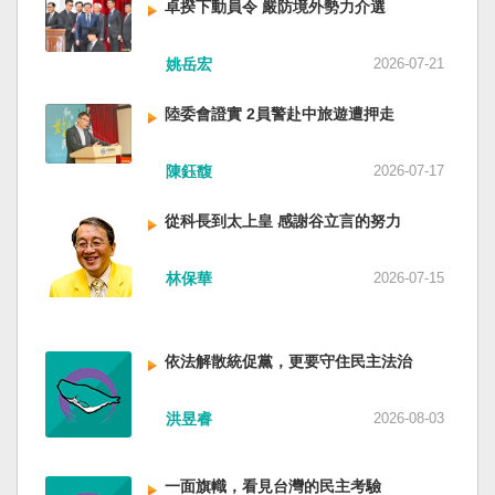
卓揆下動員令 嚴防境外勢力介選
姚岳宏
2026-07-21
陸委會證實 2員警赴中旅遊遭押走
陳鈺馥
2026-07-17
從科長到太上皇 感謝谷立言的努力
林保華
2026-07-15
依法解散統促黨，更要守住民主法治
洪昱睿
2026-08-03
一面旗幟，看見台灣的民主考驗