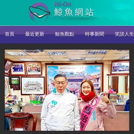
首頁
最近更新
鯨魚觀點
時事新聞
笑談人生