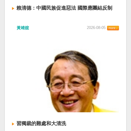
賴清德：中國民族促進惡法 國際應團結反制
賴清德總統昨於凱達格蘭論壇致詞表示，中國
黃靖媗
2026-08-05
「民族團結進步促進法」對各國人民進行政治審
查，國際社會應團結反制。（記者田裕華攝） 中
國七月一日起實施「民族團結進步促進法」，總
統賴清德昨日於凱達格蘭論壇致詞表示，中國的
「民促法」不僅侵害台灣主權，更透過跨國鎮
壓，對世界各國人民進行政治審查、製造寒蟬效
應，是國際社會應該團結反制的惡法；台灣不會
接受統戰滲透和紅色恐怖、不會坐視中國將壓迫
黑手伸進台灣，或任何自由國家與地區。 不會坐
視北京黑手伸進台灣 賴清德指出，中國上個月不
顧國際反對，實施「民族團結進步促進法」，
「對中政策跨國議會聯盟」（IPAC）隨即發表聲
明，譴責嚴重違反基本人權。他感謝IPAC日本共
同主席中谷元、IPAC執行主任裴倫德昨以行動再
次彰顯這份聲明的立場，很榮幸代表台灣人民接
習獨裁的難處和大清洗
受IPAC的聲明，台灣會給予堅定的支持，共同捍