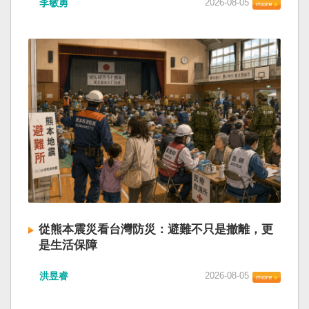
李敏勇
2026-08-05
的歷史就不會有中國國民黨，也不會捲入迄今仍
小』服務保障」，社會保險系統也出了問題。 後
德說，台灣是民主自由的燈塔，也是印太和平的
糾纏未解的中國困境。中華民國早就完全被中華
段有一句「推動各級領導幹部以更加昂揚向上的
重要基石，即使威權主義威脅及全球新興挑戰不
人民共和國接續了，中國是中國，台灣是台灣。
精氣神，不斷創造高質量發展新業績」。不懂什
斷，台灣有堅定的意志，確保民主燈塔永明，自
兩岸已有正常外交，中國也可致力提升國民福
麼是「精氣神」，還以為是假文件，是新時代習
由基石永固。
祉。 如果一九四五年八一五台灣獨立了，就像二
近平思想嗎？ 最後一句是「會議還研究了其他事
戰後許多殖民地選擇獨立，成為杭廷頓第二波民
項。」這是每次外媒最感興趣的問題，那就是人
主化的歷史。獨立的台灣會像脫離日本殖民的韓
事問題。港媒大做文章，排查二十屆中央委員清
國，八一五這一天成為獨立紀念日及光復節。不
洗了多少人？這為習近平的進一步獨裁和二十一
同於有國家歷史的朝鮮，台灣是新興國家，開展
大續任鋪平道路。據統計，過去一年，已有十九
自己國家的歷史。台灣沒有像朝鮮的左右路線競
名中央委員被官方宣布落馬或罷免全國人大代表
逐政權，造成內戰形成南韓、北朝分裂國家的歷
職務。另外還有「失蹤」者。總共接近三十人。
史。或許會有左右路線政黨，形塑台灣的國家之
領銜的是兩名政治局委員：軍委副主席張又俠與
路。 如果一九四五年八一五台灣獨立了，一九四
新疆黨委書記馬興瑞。 軍方還有原中央軍委副主
九年中華人民共和國革命推翻中華民國，中國國
席何衛東、原軍委委員兼聯合參謀部參謀長劉振
民黨蔣介石政權只能選擇海南島，國共競鬥的歷
立、原軍委政治工作部主任苗華、前信息支援部
從熊本震災看台灣防災：避難不只是撤離，更
史就會是另一種局面，與台灣無關。台灣沒有中
隊政委李偉、前陸軍司令員李橋、前中央軍委裝
是生活保障
國問題，中國也沒有台灣問題。台灣與中國也不
備發展部部長許學強、前西部戰區政委李鳳彪、
此次日本熊本發生大地震後，除了建築損害、救
至於陳兵海峽兩岸，戰爭的陰影籠罩。 如果一九
前空軍政委郭普校、前東部戰區政委劉青松、前
洪昱睿
2026-08-05
援速度與災後重建受到關注，避難所管理也成為
四五年八一五台灣獨立了，台灣會成為東亞漢字
南部戰區司令員吳亞男、前南部戰區政委王文
重要議題。尤其在炎熱季節，部分避難場所因設
文化圈一個不屬於中國的新興國家。台灣或許像
全、前西部戰區司令員汪海江、前北部戰區司令