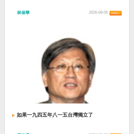
衛全球民主法治。 賴清德強調，中國的「民促
中共在七月卅日政治局會議上，決定十月召開五
法」不僅侵害台灣主權、迫害宗教與少數族群，
林保華
2026-08-05
中全會。本來以為在七月上海的AI全球大會以
更透過跨國鎮壓手段，對世界各國人民進行政治
後，習近平會乘勝追擊，豈料會議對AI突然非常
審查、製造寒蟬效應，是一部國際社會應該團結
低調，僅僅只有一段話，往常喜歡用的「鑄牢」
反制的惡法。 提醒各國「紅色恐怖正在世界蔓
不見了，改為「加快、加強」。從奇技淫巧改為
延」 賴清德表示，面對中國威權主義不斷擴張，
「適應不同群體消費需求擴大優質供給」。顯然
紅色恐怖正在世界各地蔓延，今年論壇主題聚焦
七月中國官方的經濟數字，製造業採購經理人指
討論全球的民主韌性、灰帶侵擾的因應聯防，以
數PMI，由六月的五十．三％大幅滑落至四十九．
及非紅供應鏈的重塑，更加反映出台灣在國際社
二％，不僅低於預估的五十．一％，更一舉跌破
會中的角色定位，以及期許台灣能承擔的國際責
五十％榮枯線，加上非製造業和綜合PMI產出指數
任。 賴清德表示，當今台灣的民主成就受到國際
三大核心指標同步跌穿榮枯線，習近平的梭哈
的肯定，面對中國「民促法」的威脅，台灣不會
（孤注一擲）失敗，在會議文件上不得不兩處承
接受統戰滲透和紅色恐怖、不會坐視中國將壓迫
認「困難」。 一處是「有效應對各種外部衝擊和
黑手伸進台灣，或任何自由國家與地區。 賴清德
內部困難」，後面提及「要高度重視經濟運行中
強調，台灣會以行動積極響應，落實「集體防
的困難挑戰」。其後各段落所說的例如公平競
禦、責任分擔」，並將持續提升國防力量、強化
爭、就業、三農、天災等都是。而「常態化解決
全社會防衛韌性，增進國際合作，凝聚最大的力
企業帳款拖欠問題」，更暴露企業之間拖欠已經
量，確保印太區域的和平穩定；台灣也將善用
如果一九四五年八一五台灣獨立了
是常態化。近三十年前的「三角債」是不是復活
AI、半導體、資通訊等高科技產業優勢，串聯民
了？企業發薪給員工當然也拖欠。 另外有兩處提
主夥伴，一起打造「非紅供應鏈」，來強化經濟
如果一九四五年八一五台灣獨立了， 二戰後台灣
到「兜牢基層『三保』底線」和「抓好『一老一
韌性，讓彼此的國家更安全更繁榮。 最後，賴清