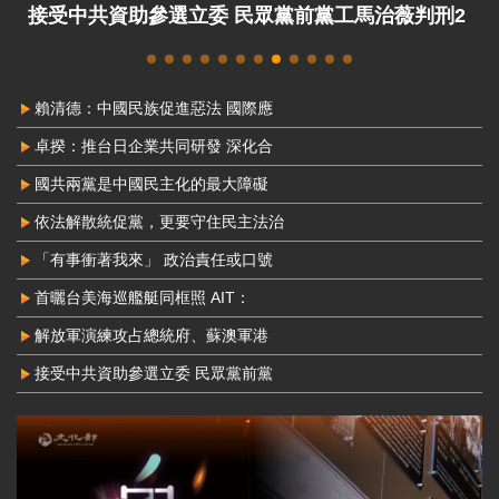
接受中共資助參選立委 民眾黨前黨工馬治薇判刑2
年8月定讞
賴清德：中國民族促進惡法 國際應
卓揆：推台日企業共同研發 深化合
國共兩黨是中國民主化的最大障礙
依法解散統促黨，更要守住民主法治
「有事衝著我來」 政治責任或口號
首曬台美海巡艦艇同框照 AIT：
解放軍演練攻占總統府、蘇澳軍港
接受中共資助參選立委 民眾黨前黨