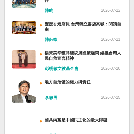
伴
與日本都會投入軍事力量協助救援。國軍與日本
家。 一九四五年八一五，台灣人在祖國的迷惘與
陳昀
2026-07-22
自衛隊在大型災害時能提供人力、運輸、工程與
迷障中做了錯誤的選擇，不只造成台灣集體命運
後勤支援。 然而，最初承擔救援工作的仍是消
的坎坷挫折，也影響中國的國家分裂。民主化後
聲援香港店員 台灣獨立書店高喊：閱讀自
防、搜救與緊急醫療體系；地方政府負責整體應
的台灣，要走向新歷史，珍惜台灣自己的條件，
由
變與資源調度，警察則協助交通管制、秩序維護
好好建構我們尚未正常化的國家。台灣是小而
與災區管理。真正成熟的防災制度，需要的是整
美、豐裕而堅強，在太平洋西南海域，一個閃亮
陳鈺馥
2026-07-21
體社會韌性，而非只等待外部力量投入。 日本長
的國家。 中國啊！請獨立於台灣之外吧！如果在
期推動全民防災教育與社區演練，值得台灣參
意收拾「中華民國」這個你們立鑄為繼承之國碑
楊黃美幸獲聘總統府國策顧問 續推台灣人
考。但學習日本並非照搬制度，而是思考如何建
銘的國號，台灣也會尊重歷史，對殘餘中國做歷
民自救宣言精神
立符合台灣社會條件的防災文化。 防災的目的，
史的了結，寫下句點。生活在台灣的人們應共同
彭明敏文教基金會
2026-07-18
不只是讓人民在災害中生存下來，更是在災害發
起造一個對「中國」不構成侵權的新國家，開啟
生後，仍能維持基本尊嚴與生活品質。真正成熟
歷史的新樂章。歷史不會重來，但提供教訓。
地方自治體的權力與責任
的防災制度，不是要求人民只能服從撤離命令，
（作者是詩人）
而是讓人民相信：當他們離開家園時，公共制度
會接住他們。
李敏勇
2026-07-15
國共兩黨是中國民主化的最大障礙