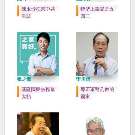
陳玉珍在幫中共
轉型正義豈是五
測試
四三
張之豪
李川信
基隆國民黨粽最
導正軍警公教的
大顆
國家