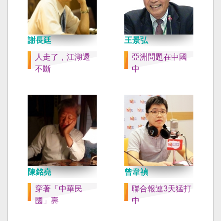
謝長廷
王景弘
人走了，江湖還
亞洲問題在中國
不斷
中
陳銘堯
曾韋禎
穿著「中華民
聯合報連3天猛打
國」壽
中