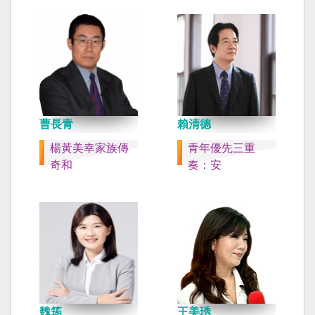
曹長青
賴清德
楊黃美幸家族傳
青年優先三重
奇和
奏：安
魏筠
王美琇