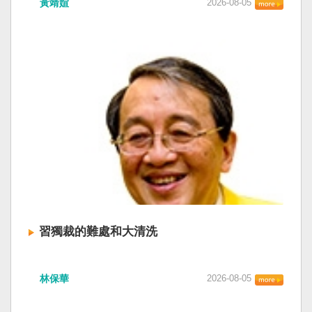
黃靖媗
2026-08-05
「民族團結進步促進法」對各國人民進行政治審
文化圈一個不屬於中國的新興國家。台灣或許像
查，國際社會應團結反制。（記者田裕華攝） 中
新加坡一樣，通行漢字中文華語，也留下日本
國七月一日起實施「民族團結進步促進法」，總
語，一如新加坡留下英文，本土原有的福佬話、
統賴清德昨日於凱達格蘭論壇致詞表示，中國的
客家話、原住民各族語也不會被壓迫。 如果一九
「民促法」不僅侵害台灣主權，更透過跨國鎮
四五年八一五台灣獨立了，台灣早已是聯合國會
壓，對世界各國人民進行政治審查、製造寒蟬效
員國，也不至於迄今仍以國體不明的身分爭取加
應，是國際社會應該團結反制的惡法；台灣不會
入聯合國。當然不會捲入國內戰後兩個中國的鬥
接受統戰滲透和紅色恐怖、不會坐視中國將壓迫
爭。當然也沒有以反共為名、行專政之實的卅八
黑手伸進台灣，或任何自由國家與地區。 不會坐
年戒嚴讓許多政治受難者的母親長期在黑夜哭
視北京黑手伸進台灣 賴清德指出，中國上個月不
泣。 如果一九四五年八一五台灣獨立了，台灣早
顧國際反對，實施「民族團結進步促進法」，
已民主化，不必有長期戒嚴體制的壓迫，也沒有
「對中政策跨國議會聯盟」（IPAC）隨即發表聲
隨中國國民黨從中國流亡到台灣形成的流亡殖民
明，譴責嚴重違反基本人權。他感謝IPAC日本共
群落留下來的遺民問題。漢字文化圈的國家台灣
同主席中谷元、IPAC執行主任裴倫德昨以行動再
會傳承更多日本留下來的風貌，如果吸引中國人
次彰顯這份聲明的立場，很榮幸代表台灣人民接
來台也是中國僑民或台灣新住民、新國民，而不
習獨裁的難處和大清洗
受IPAC的聲明，台灣會給予堅定的支持，共同捍
是什麼外省人。 如果一九四五年八一五台灣獨立
衛全球民主法治。 賴清德強調，中國的「民促
了，台灣早就是一個小而美的民主國家，不必在
中共在七月卅日政治局會議上，決定十月召開五
法」不僅侵害台灣主權、迫害宗教與少數族群，
國民養成過程的教育被教導成一個虛構的大國，
林保華
2026-08-05
中全會。本來以為在七月上海的AI全球大會以
更透過跨國鎮壓手段，對世界各國人民進行政治
也不會有見證二二八事件的美國副領事葛超智
後，習近平會乘勝追擊，豈料會議對AI突然非常
審查、製造寒蟬效應，是一部國際社會應該團結
（G. Kerr）《被出賣的台灣》這本書。台灣是三