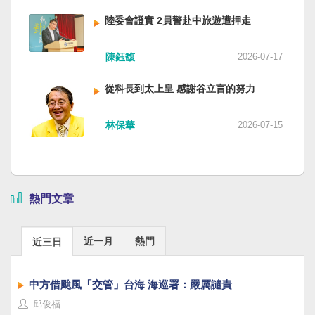
陸委會證實 2員警赴中旅遊遭押走
陳鈺馥
2026-07-17
從科長到太上皇 感謝谷立言的努力
林保華
2026-07-15
熱門文章
近一月
熱門
近三日
中方借颱風「交管」台海 海巡署：嚴厲譴責
邱俊福