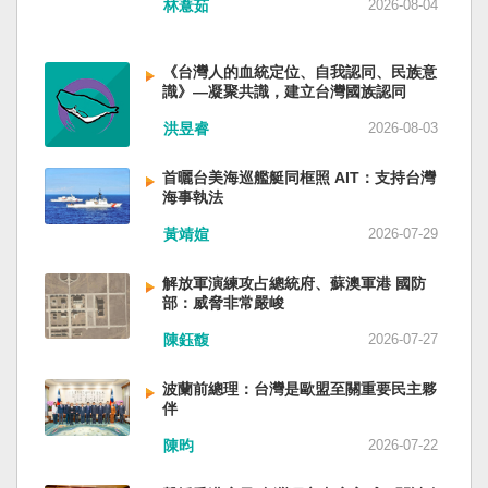
林薏茹
2026-08-04
省委書記易煉紅、前應急管理部部長王祥喜、前
重慶市長胡衡華等。前中聯部部長劉建超、前工
信部部長金壯龍、前中央軍民融合辦常務副主任
《台灣人的血統定位、自我認同、民族意
雷凡培，都是被不正常免職。 最新的河北黨書記
識》—凝聚共識，建立台灣國族認同
倪岳峰「另有任用」，應該是與德國之聲與紐約
洪昱睿
2026-08-03
時報披露張家口對海外人士動態控制平台被登錄
有關。 這些大清洗是反映習近平的穩定還是不
安？ （作者林保華為資深時事評論員）
首曬台美海巡艦艇同框照 AIT：支持台灣
海事執法
黃靖媗
2026-07-29
解放軍演練攻占總統府、蘇澳軍港 國防
部：威脅非常嚴峻
陳鈺馥
2026-07-27
波蘭前總理：台灣是歐盟至關重要民主夥
伴
陳昀
2026-07-22