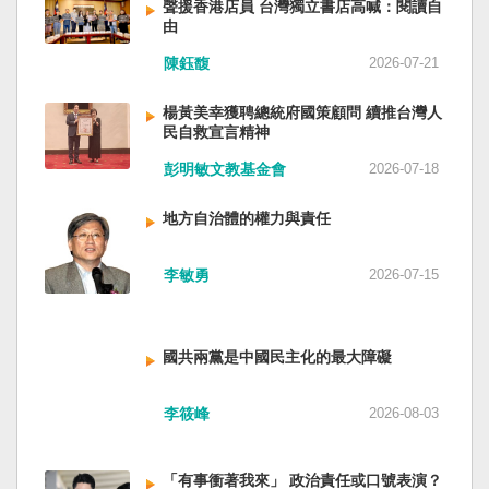
聲援香港店員 台灣獨立書店高喊：閱讀自
由
陳鈺馥
2026-07-21
楊黃美幸獲聘總統府國策顧問 續推台灣人
民自救宣言精神
彭明敏文教基金會
2026-07-18
地方自治體的權力與責任
李敏勇
2026-07-15
國共兩黨是中國民主化的最大障礙
李筱峰
2026-08-03
「有事衝著我來」 政治責任或口號表演？