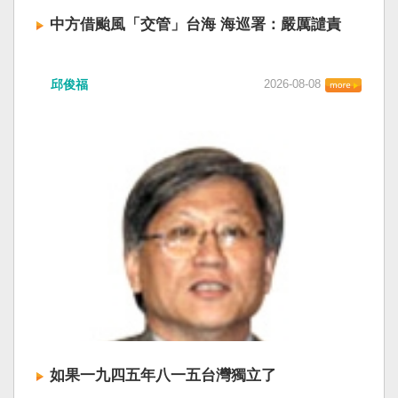
中方借颱風「交管」台海 海巡署：嚴厲譴責
中國廣東海事局公告，受到颱風白海豚影響，
邱俊福
2026-08-08
「將對經過台灣海峽南口北上船舶實施交通管
制」。海巡署昨晚嚴正駁斥，強調中國無任何權
利在台灣海峽實施交通管制。（圖擷取自中國央
視網） 陸委會：中共無理粗魯聲明 極其可笑 中國
廣東海事局公告，受到颱風白海豚影響，「將對
經過台灣海峽南口北上船舶實施交通管制」。海
巡署昨晚嚴正駁斥，強調中國無任何權利在台灣
海峽實施交通管制。陸委會也表示，中共假借颱
風名義聲稱管制相關海域，違反聯合國海洋法公
約等國際規範，「中共有關部門的無理粗魯聲明
是對國際秩序與規範的無知、漠視與踐踏，極其
可笑」。 中國海事局官網六日公告，颱風白海豚
將影響台灣海峽及周邊海域，廣東海事局決定六
日晚間六時起，對經過台灣海峽南口北上船舶實
施交通管制，各船舶必須遵守交通管制要求，聽
如果一九四五年八一五台灣獨立了
從現場海事管理機構指揮。 海巡署昨表示，台灣