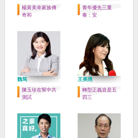
楊黃美幸家族傳
青年優先三重
奇和
奏：安
魏筠
王美琇
陳玉珍在幫中共
轉型正義豈是五
測試
四三