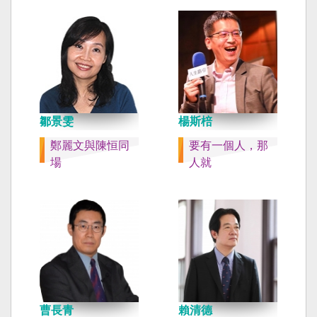
鄒景雯
楊斯棓
鄭麗文與陳恒同
要有一個人，那
場
人就
曹長青
賴清德