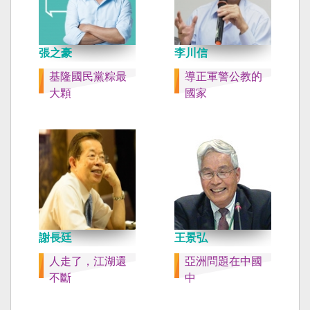
張之豪
李川信
基隆國民黨粽最
導正軍警公教的
大顆
國家
謝長廷
王景弘
人走了，江湖還
亞洲問題在中國
不斷
中