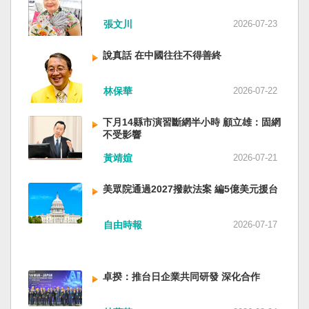
近平思想嗎？ 最後一句是「會議還研究了其他事
張文川
2026-07-23
項。」這是每次外媒最感興趣的問題，那就是人
事問題。港媒大做文章，排查二十屆中央委員清
說真話 在中國往往不得善終
洗了多少人？這為習近平的進一步獨裁和二十一
大續任鋪平道路。據統計，過去一年，已有十九
名中央委員被官方宣布落馬或罷免全國人大代表
林保華
2026-07-22
職務。另外還有「失蹤」者。總共接近三十人。
領銜的是兩名政治局委員：軍委副主席張又俠與
下月14縣市演習斷網半小時 顧立雄：固網
新疆黨委書記馬興瑞。 軍方還有原中央軍委副主
不受影響
席何衛東、原軍委委員兼聯合參謀部參謀長劉振
黃靖媗
2026-07-21
立、原軍委政治工作部主任苗華、前信息支援部
隊政委李偉、前陸軍司令員李橋、前中央軍委裝
美眾院通過2027撥款法案 編5億美元援台
備發展部部長許學強、前西部戰區政委李鳳彪、
前空軍政委郭普校、前東部戰區政委劉青松、前
南部戰區司令員吳亞男、前南部戰區政委王文
自由時報
2026-07-17
全、前西部戰區司令員汪海江、前北部戰區司令
員黃銘、前中部戰區政委徐德清、前國防大學政
委鍾紹軍等。 黨政系統部分，前廣西政府主席藍
卓揆：推台日企業共同研發 深化合作
天立、前內蒙古政府主席王莉霞、前中國證監會
主席易會滿、前內蒙古黨委書記孫紹騁、前浙江