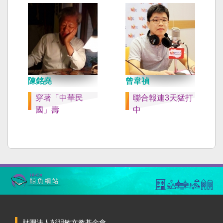
陳銘堯
曾韋禎
穿著「中華民
聯合報連3天猛打
國」壽
中
財團法人彭明敏文教基金會