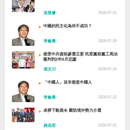
洪昱睿
2026-07-31
中國的民主化為何不成功？
李敏勇
2026-07-29
接受中共資助參選立委 民眾黨前黨工馬治
薇判刑2年8月定讞
張文川
2026-07-24
「中國人」並非都是中國人
李敏勇
2026-07-22
卓揆下動員令 嚴防境外勢力介選
姚岳宏
2026-07-21