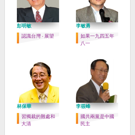
彭明敏
李敏勇
認識台灣 ‧ 展望
如果一九四五年
八一
林保華
李筱峰
習獨裁的難處和
國共兩黨是中國
大清
民主