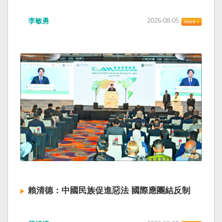
海峽為國際水域，依據「聯合國海洋法公約」等
如果一九四五年八一五台灣獨立了， 二戰後台灣
國際規範，領海範圍外均適用國際法「公海航行
李敏勇
2026-08-05
的歷史就不會有中國國民黨，也不會捲入迄今仍
自由」原則，中國無任何權利對該水域實施「管
糾纏未解的中國困境。中華民國早就完全被中華
制」；海巡署向來尊重符合國際法的航行自由，
人民共和國接續了，中國是中國，台灣是台灣。
對於中方假借「颱風」之名，行假造「管轄權」
兩岸已有正常外交，中國也可致力提升國民福
之實的認知作戰，企圖藉海事管制將台海內水
祉。 如果一九四五年八一五台灣獨立了，就像二
化，予以最嚴厲譴責，並要求中方恪守國際規
戰後許多殖民地選擇獨立，成為杭廷頓第二波民
範，避免破壞區域的和平穩定。 海巡署同時強
主化的歷史。獨立的台灣會像脫離日本殖民的韓
調，將持續運用聯合情監偵手段，全天候掌握我
國，八一五這一天成為獨立紀念日及光復節。不
國周邊海域動態，目前未偵獲中國船舶異常舉
同於有國家歷史的朝鮮，台灣是新興國家，開展
動，亦未接獲航商反映遭到廣播干擾，提醒航經
自己國家的歷史。台灣沒有像朝鮮的左右路線競
該海域之商貨輪，如接獲中方廣播時，無需理會
逐政權，造成內戰形成南韓、北朝分裂國家的歷
中方要求，並請立即通報相關單位，海巡署將會
史。或許會有左右路線政黨，形塑台灣的國家之
採取一切必要手段，確保船舶航行自由與安全。
路。 如果一九四五年八一五台灣獨立了，一九四
九年中華人民共和國革命推翻中華民國，中國國
民黨蔣介石政權只能選擇海南島，國共競鬥的歷
史就會是另一種局面，與台灣無關。台灣沒有中
賴清德：中國民族促進惡法 國際應團結反制
國問題，中國也沒有台灣問題。台灣與中國也不
至於陳兵海峽兩岸，戰爭的陰影籠罩。 如果一九
賴清德總統昨於凱達格蘭論壇致詞表示，中國
四五年八一五台灣獨立了，台灣會成為東亞漢字