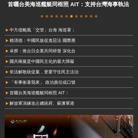
解放軍演練攻占總統府、蘇澳軍港 國防部：威脅
非常嚴峻
中方借颱風「交管」台海 海巡署：
賴清德：中國民族促進惡法 國際應
卓揆：推台日企業共同研發 深化合
國共兩黨是中國民主化的最大障礙
依法解散統促黨，更要守住民主法治
「有事衝著我來」 政治責任或口號
首曬台美海巡艦艇同框照 AIT：
解放軍演練攻占總統府、蘇澳軍港