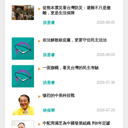
低調，僅僅只有一段話，往常喜歡用的「鑄牢」
反制的惡法。 提醒各國「紅色恐怖正在世界蔓
萬六千多平方公里的美麗島嶼群落，中央山脈南
不見了，改為「加快、加強」。從奇技淫巧改為
延」 賴清德表示，面對中國威權主義不斷擴張，
從熊本震災看台灣防災：避難不只是撤
北相連，四面海域環抱，是島嶼國度不是大陸國
離，更是生活保障
「適應不同群體消費需求擴大優質供給」。顯然
紅色恐怖正在世界各地蔓延，今年論壇主題聚焦
家。 一九四五年八一五，台灣人在祖國的迷惘與
七月中國官方的經濟數字，製造業採購經理人指
討論全球的民主韌性、灰帶侵擾的因應聯防，以
迷障中做了錯誤的選擇，不只造成台灣集體命運
洪昱睿
2026-08-05
數PMI，由六月的五十．三％大幅滑落至四十九．
及非紅供應鏈的重塑，更加反映出台灣在國際社
的坎坷挫折，也影響中國的國家分裂。民主化後
二％，不僅低於預估的五十．一％，更一舉跌破
會中的角色定位，以及期許台灣能承擔的國際責
的台灣，要走向新歷史，珍惜台灣自己的條件，
五十％榮枯線，加上非製造業和綜合PMI產出指數
任。 賴清德表示，當今台灣的民主成就受到國際
依法解散統促黨，更要守住民主法治
好好建構我們尚未正常化的國家。台灣是小而
三大核心指標同步跌穿榮枯線，習近平的梭哈
的肯定，面對中國「民促法」的威脅，台灣不會
美、豐裕而堅強，在太平洋西南海域，一個閃亮
（孤注一擲）失敗，在會議文件上不得不兩處承
接受統戰滲透和紅色恐怖、不會坐視中國將壓迫
的國家。 中國啊！請獨立於台灣之外吧！如果在
洪昱睿
2026-08-03
認「困難」。 一處是「有效應對各種外部衝擊和
黑手伸進台灣，或任何自由國家與地區。 賴清德
意收拾「中華民國」這個你們立鑄為繼承之國碑
內部困難」，後面提及「要高度重視經濟運行中
強調，台灣會以行動積極響應，落實「集體防
銘的國號，台灣也會尊重歷史，對殘餘中國做歷
一面旗幟，看見台灣的民主考驗
的困難挑戰」。其後各段落所說的例如公平競
禦、責任分擔」，並將持續提升國防力量、強化
史的了結，寫下句點。生活在台灣的人們應共同
爭、就業、三農、天災等都是。而「常態化解決
全社會防衛韌性，增進國際合作，凝聚最大的力
起造一個對「中國」不構成侵權的新國家，開啟
企業帳款拖欠問題」，更暴露企業之間拖欠已經
洪昱睿
2026-07-30
量，確保印太區域的和平穩定；台灣也將善用
歷史的新樂章。歷史不會重來，但提供教訓。
是常態化。近三十年前的「三角債」是不是復活
AI、半導體、資通訊等高科技產業優勢，串聯民
（作者是詩人）
了？企業發薪給員工當然也拖欠。 另外有兩處提
主夥伴，一起打造「非紅供應鏈」，來強化經濟
慘烈的中美科技戰
到「兜牢基層『三保』底線」和「抓好『一老一
韌性，讓彼此的國家更安全更繁榮。 最後，賴清
小』服務保障」，社會保險系統也出了問題。 後
德說，台灣是民主自由的燈塔，也是印太和平的
林保華
2026-07-29
段有一句「推動各級領導幹部以更加昂揚向上的
重要基石，即使威權主義威脅及全球新興挑戰不
精氣神，不斷創造高質量發展新業績」。不懂什
斷，台灣有堅定的意志，確保民主燈塔永明，自
中配周滿芝為中國發展組織 判8年定讞
麼是「精氣神」，還以為是假文件，是新時代習
由基石永固。