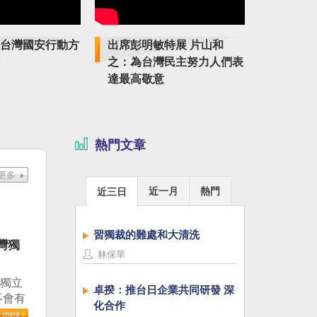
台灣國安行動方
出席彭明敏特展 片山和
紀念臺獨
之：為台灣民主努力人們表
特展傳揚
達最高敬意
熱門文章
近一月
熱門
近三日
習獨裁的難處和大清洗
灣獨
林保華
灣獨立
卓揆：推台日企業共同研發 深
不會有
化合作
迄今仍