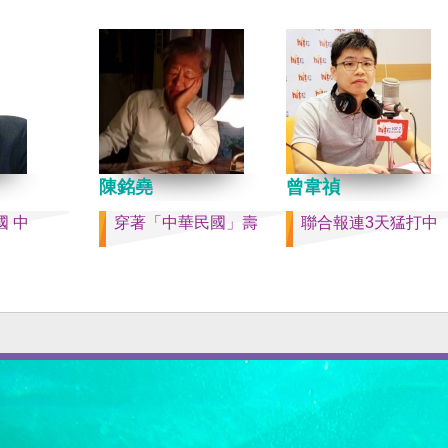
陳銘堯
曾韋禎
 中
穿著「中華民國」壽
聯合報連3天猛打中