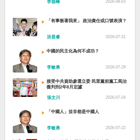
李筱峰
2026-08-03
「有事衝著我來」 政治責任或口號表演？
洪昱睿
2026-07-31
中國的民主化為何不成功？
李敏勇
2026-07-29
接受中共資助參選立委 民眾黨前黨工馬治
薇判刑2年8月定讞
張文川
2026-07-24
「中國人」並非都是中國人
李敏勇
2026-07-22