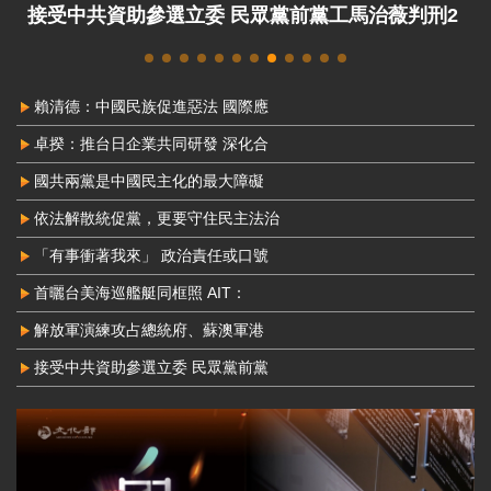
接受中共資助參選立委 民眾黨前黨工馬治薇判刑2
年8月定讞
賴清德：中國民族促進惡法 國際應
卓揆：推台日企業共同研發 深化合
國共兩黨是中國民主化的最大障礙
依法解散統促黨，更要守住民主法治
「有事衝著我來」 政治責任或口號
首曬台美海巡艦艇同框照 AIT：
解放軍演練攻占總統府、蘇澳軍港
接受中共資助參選立委 民眾黨前黨