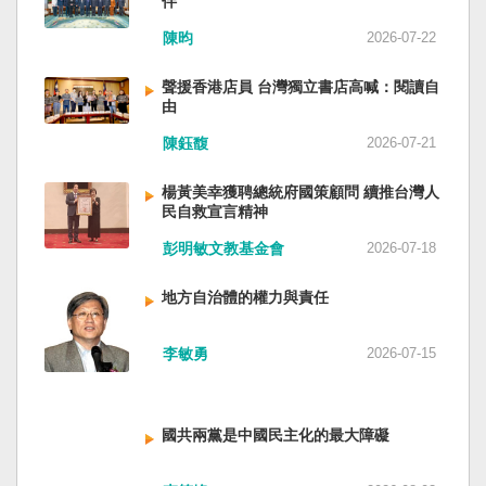
伴
與日本都會投入軍事力量協助救援。國軍與日本
家。 一九四五年八一五，台灣人在祖國的迷惘與
陳昀
2026-07-22
自衛隊在大型災害時能提供人力、運輸、工程與
迷障中做了錯誤的選擇，不只造成台灣集體命運
後勤支援。 然而，最初承擔救援工作的仍是消
的坎坷挫折，也影響中國的國家分裂。民主化後
聲援香港店員 台灣獨立書店高喊：閱讀自
防、搜救與緊急醫療體系；地方政府負責整體應
的台灣，要走向新歷史，珍惜台灣自己的條件，
由
變與資源調度，警察則協助交通管制、秩序維護
好好建構我們尚未正常化的國家。台灣是小而
與災區管理。真正成熟的防災制度，需要的是整
美、豐裕而堅強，在太平洋西南海域，一個閃亮
陳鈺馥
2026-07-21
體社會韌性，而非只等待外部力量投入。 日本長
的國家。 中國啊！請獨立於台灣之外吧！如果在
期推動全民防災教育與社區演練，值得台灣參
意收拾「中華民國」這個你們立鑄為繼承之國碑
楊黃美幸獲聘總統府國策顧問 續推台灣人
考。但學習日本並非照搬制度，而是思考如何建
銘的國號，台灣也會尊重歷史，對殘餘中國做歷
民自救宣言精神
立符合台灣社會條件的防災文化。 防災的目的，
史的了結，寫下句點。生活在台灣的人們應共同
彭明敏文教基金會
2026-07-18
不只是讓人民在災害中生存下來，更是在災害發
起造一個對「中國」不構成侵權的新國家，開啟
生後，仍能維持基本尊嚴與生活品質。真正成熟
歷史的新樂章。歷史不會重來，但提供教訓。
地方自治體的權力與責任
的防災制度，不是要求人民只能服從撤離命令，
（作者是詩人）
而是讓人民相信：當他們離開家園時，公共制度
會接住他們。
李敏勇
2026-07-15
國共兩黨是中國民主化的最大障礙