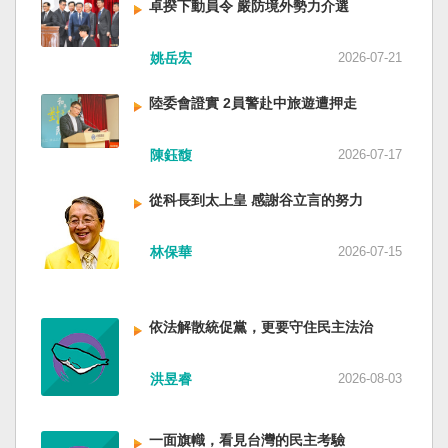
卓揆下動員令 嚴防境外勢力介選
姚岳宏
2026-07-21
陸委會證實 2員警赴中旅遊遭押走
陳鈺馥
2026-07-17
從科長到太上皇 感謝谷立言的努力
林保華
2026-07-15
依法解散統促黨，更要守住民主法治
洪昱睿
2026-08-03
一面旗幟，看見台灣的民主考驗