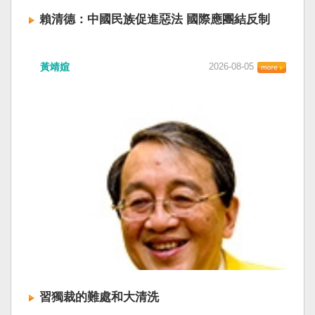
賴清德：中國民族促進惡法 國際應團結反制
賴清德總統昨於凱達格蘭論壇致詞表示，中國
黃靖媗
2026-08-05
「民族團結進步促進法」對各國人民進行政治審
查，國際社會應團結反制。（記者田裕華攝） 中
國七月一日起實施「民族團結進步促進法」，總
統賴清德昨日於凱達格蘭論壇致詞表示，中國的
「民促法」不僅侵害台灣主權，更透過跨國鎮
壓，對世界各國人民進行政治審查、製造寒蟬效
應，是國際社會應該團結反制的惡法；台灣不會
接受統戰滲透和紅色恐怖、不會坐視中國將壓迫
黑手伸進台灣，或任何自由國家與地區。 不會坐
視北京黑手伸進台灣 賴清德指出，中國上個月不
顧國際反對，實施「民族團結進步促進法」，
「對中政策跨國議會聯盟」（IPAC）隨即發表聲
明，譴責嚴重違反基本人權。他感謝IPAC日本共
同主席中谷元、IPAC執行主任裴倫德昨以行動再
次彰顯這份聲明的立場，很榮幸代表台灣人民接
習獨裁的難處和大清洗
受IPAC的聲明，台灣會給予堅定的支持，共同捍