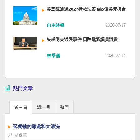
美眾院通過2027撥款法案 編5億美元援台
自由時報
2026-07-17
矢板明夫遇襲事件 日跨黨派議員譴責
林翠儀
2026-07-14
熱門文章
近一月
熱門
近三日
習獨裁的難處和大清洗
林保華