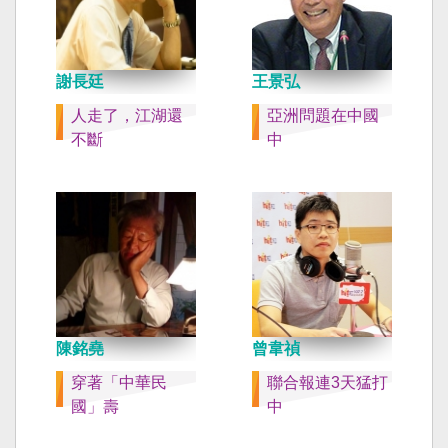
謝長廷
王景弘
人走了，江湖還
亞洲問題在中國
不斷
中
陳銘堯
曾韋禎
穿著「中華民
聯合報連3天猛打
國」壽
中