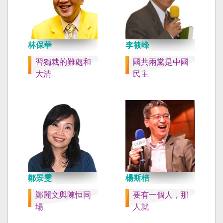
林保華
李筱峰
習獨裁的難處和
國共兩黨是中國
大清
民主
鄒景雯
楊斯棓
鄭麗文與陳恒同
要有一個人，那
場
人就