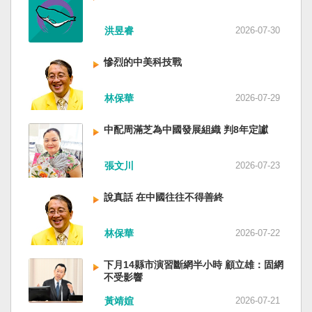
洪昱睿
2026-07-30
慘烈的中美科技戰
林保華
2026-07-29
中配周滿芝為中國發展組織 判8年定讞
張文川
2026-07-23
說真話 在中國往往不得善終
林保華
2026-07-22
下月14縣市演習斷網半小時 顧立雄：固網
不受影響
黃靖媗
2026-07-21