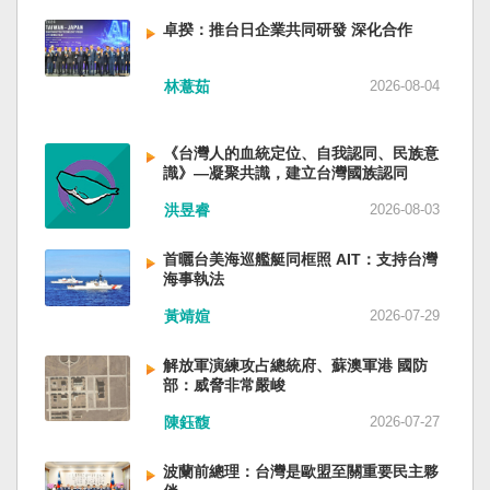
備限制，難以提供舒適的生活環境。 這提醒了同
新加坡一樣，通行漢字中文華語，也留下日本
員黃銘、前中部戰區政委徐德清、前國防大學政
樣位於地震頻繁區域的台灣，防災工作不能只關
語，一如新加坡留下英文，本土原有的福佬話、
卓揆：推台日企業共同研發 深化合作
委鍾紹軍等。 黨政系統部分，前廣西政府主席藍
注災害發生後如何救援，更要思考受災者如何在
客家話、原住民各族語也不會被壓迫。 如果一九
天立、前內蒙古政府主席王莉霞、前中國證監會
避難期間獲得安全且有尊嚴的生活。 台灣多年來
四五年八一五台灣獨立了，台灣早已是聯合國會
主席易會滿、前內蒙古黨委書記孫紹騁、前浙江
林薏茹
2026-08-04
累積不少災害應變經驗，但每當重大災害發生，
員國，也不至於迄今仍以國體不明的身分爭取加
省委書記易煉紅、前應急管理部部長王祥喜、前
仍會面臨一項現實挑戰：部分民眾，尤其高齡
入聯合國。當然不會捲入國內戰後兩個中國的鬥
重慶市長胡衡華等。前中聯部部長劉建超、前工
者，即使面臨撤離要求，也不願離開自己的家
爭。當然也沒有以反共為名、行專政之實的卅八
《台灣人的血統定位、自我認同、民族意
信部部長金壯龍、前中央軍民融合辦常務副主任
園，讓第一線執行撤離工作的公務人員承受壓
年戒嚴讓許多政治受難者的母親長期在黑夜哭
識》—凝聚共識，建立台灣國族認同
雷凡培，都是被不正常免職。 最新的河北黨書記
力。 表面上看，這似乎是防災意識不足；但更深
泣。 如果一九四五年八一五台灣獨立了，台灣早
倪岳峰「另有任用」，應該是與德國之聲與紐約
洪昱睿
2026-08-03
層的問題是，我們是否建立了一套讓人民願意避
已民主化，不必有長期戒嚴體制的壓迫，也沒有
時報披露張家口對海外人士動態控制平台被登錄
難、相信避難的制度？ 對許多高齡者而言，家不
隨中國國民黨從中國流亡到台灣形成的流亡殖民
有關。 這些大清洗是反映習近平的穩定還是不
首曬台美海巡艦艇同框照 AIT：支持台灣
只是住所，更是多年生活累積的情感依靠。離開
群落留下來的遺民問題。漢字文化圈的國家台灣
安？ （作者林保華為資深時事評論員）
海事執法
熟悉環境，本身就是重大心理挑戰。如果避難場
會傳承更多日本留下來的風貌，如果吸引中國人
所只是學校體育館或公共禮堂，提供基本收容功
黃靖媗
2026-07-29
來台也是中國僑民或台灣新住民、新國民，而不
能，卻缺乏降溫設備、醫療照護、隱私空間與生
是什麼外省人。 如果一九四五年八一五台灣獨立
活便利性，民眾自然可能對撤離有所抗拒。 因
了，台灣早就是一個小而美的民主國家，不必在
解放軍演練攻占總統府、蘇澳軍港 國防
部：威脅非常嚴峻
此，現代防災不能只是「把人帶離危險區域」，
國民養成過程的教育被教導成一個虛構的大國，
而要建立讓人民相信「離開家後仍能受到妥善照
也不會有見證二二八事件的美國副領事葛超智
陳鈺馥
2026-07-27
顧」的制度。避難所應考量高齡者、幼兒與身心
（G. Kerr）《被出賣的台灣》這本書。台灣是三
障礙者等需求，包括降溫設備、電力備援、醫療
萬六千多平方公里的美麗島嶼群落，中央山脈南
波蘭前總理：台灣是歐盟至關重要民主夥
支援與基本生活品質。 在重大災害應變中，台灣
北相連，四面海域環抱，是島嶼國度不是大陸國