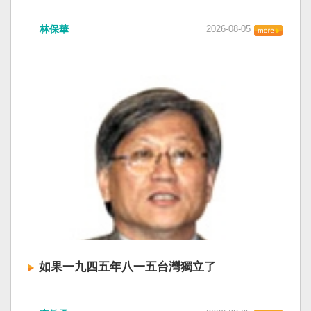
衛全球民主法治。 賴清德強調，中國的「民促
中共在七月卅日政治局會議上，決定十月召開五
法」不僅侵害台灣主權、迫害宗教與少數族群，
林保華
2026-08-05
中全會。本來以為在七月上海的AI全球大會以
更透過跨國鎮壓手段，對世界各國人民進行政治
後，習近平會乘勝追擊，豈料會議對AI突然非常
審查、製造寒蟬效應，是一部國際社會應該團結
低調，僅僅只有一段話，往常喜歡用的「鑄牢」
反制的惡法。 提醒各國「紅色恐怖正在世界蔓
不見了，改為「加快、加強」。從奇技淫巧改為
延」 賴清德表示，面對中國威權主義不斷擴張，
「適應不同群體消費需求擴大優質供給」。顯然
紅色恐怖正在世界各地蔓延，今年論壇主題聚焦
七月中國官方的經濟數字，製造業採購經理人指
討論全球的民主韌性、灰帶侵擾的因應聯防，以
數PMI，由六月的五十．三％大幅滑落至四十九．
及非紅供應鏈的重塑，更加反映出台灣在國際社
二％，不僅低於預估的五十．一％，更一舉跌破
會中的角色定位，以及期許台灣能承擔的國際責
五十％榮枯線，加上非製造業和綜合PMI產出指數
任。 賴清德表示，當今台灣的民主成就受到國際
三大核心指標同步跌穿榮枯線，習近平的梭哈
的肯定，面對中國「民促法」的威脅，台灣不會
（孤注一擲）失敗，在會議文件上不得不兩處承
接受統戰滲透和紅色恐怖、不會坐視中國將壓迫
認「困難」。 一處是「有效應對各種外部衝擊和
黑手伸進台灣，或任何自由國家與地區。 賴清德
內部困難」，後面提及「要高度重視經濟運行中
強調，台灣會以行動積極響應，落實「集體防
的困難挑戰」。其後各段落所說的例如公平競
禦、責任分擔」，並將持續提升國防力量、強化
爭、就業、三農、天災等都是。而「常態化解決
全社會防衛韌性，增進國際合作，凝聚最大的力
企業帳款拖欠問題」，更暴露企業之間拖欠已經
量，確保印太區域的和平穩定；台灣也將善用
如果一九四五年八一五台灣獨立了
是常態化。近三十年前的「三角債」是不是復活
AI、半導體、資通訊等高科技產業優勢，串聯民
了？企業發薪給員工當然也拖欠。 另外有兩處提
主夥伴，一起打造「非紅供應鏈」，來強化經濟
如果一九四五年八一五台灣獨立了， 二戰後台灣
到「兜牢基層『三保』底線」和「抓好『一老一
韌性，讓彼此的國家更安全更繁榮。 最後，賴清