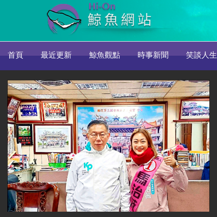
首頁
最近更新
鯨魚觀點
時事新聞
笑談人生