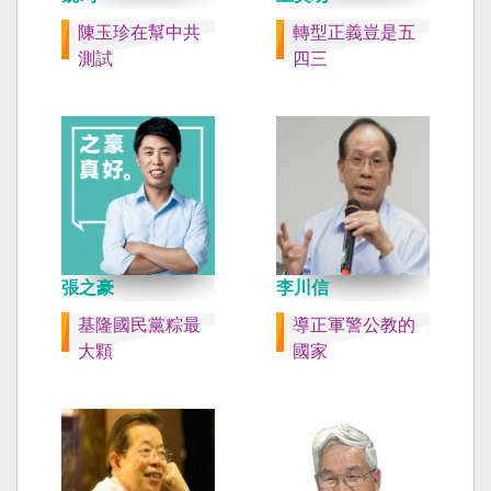
陳玉珍在幫中共
轉型正義豈是五
測試
四三
張之豪
李川信
基隆國民黨粽最
導正軍警公教的
大顆
國家