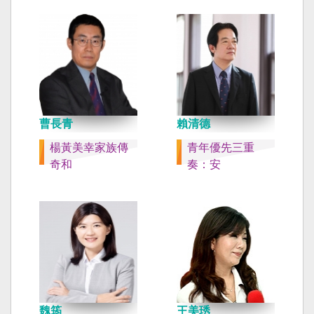
曹長青
賴清德
楊黃美幸家族傳
青年優先三重
奇和
奏：安
魏筠
王美琇