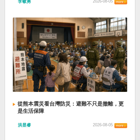
李敏勇
2026-08-05
的歷史就不會有中國國民黨，也不會捲入迄今仍
小』服務保障」，社會保險系統也出了問題。 後
德說，台灣是民主自由的燈塔，也是印太和平的
糾纏未解的中國困境。中華民國早就完全被中華
段有一句「推動各級領導幹部以更加昂揚向上的
重要基石，即使威權主義威脅及全球新興挑戰不
人民共和國接續了，中國是中國，台灣是台灣。
精氣神，不斷創造高質量發展新業績」。不懂什
斷，台灣有堅定的意志，確保民主燈塔永明，自
兩岸已有正常外交，中國也可致力提升國民福
麼是「精氣神」，還以為是假文件，是新時代習
由基石永固。
祉。 如果一九四五年八一五台灣獨立了，就像二
近平思想嗎？ 最後一句是「會議還研究了其他事
戰後許多殖民地選擇獨立，成為杭廷頓第二波民
項。」這是每次外媒最感興趣的問題，那就是人
主化的歷史。獨立的台灣會像脫離日本殖民的韓
事問題。港媒大做文章，排查二十屆中央委員清
國，八一五這一天成為獨立紀念日及光復節。不
洗了多少人？這為習近平的進一步獨裁和二十一
同於有國家歷史的朝鮮，台灣是新興國家，開展
大續任鋪平道路。據統計，過去一年，已有十九
自己國家的歷史。台灣沒有像朝鮮的左右路線競
名中央委員被官方宣布落馬或罷免全國人大代表
逐政權，造成內戰形成南韓、北朝分裂國家的歷
職務。另外還有「失蹤」者。總共接近三十人。
史。或許會有左右路線政黨，形塑台灣的國家之
領銜的是兩名政治局委員：軍委副主席張又俠與
路。 如果一九四五年八一五台灣獨立了，一九四
新疆黨委書記馬興瑞。 軍方還有原中央軍委副主
九年中華人民共和國革命推翻中華民國，中國國
席何衛東、原軍委委員兼聯合參謀部參謀長劉振
民黨蔣介石政權只能選擇海南島，國共競鬥的歷
立、原軍委政治工作部主任苗華、前信息支援部
從熊本震災看台灣防災：避難不只是撤離，更
史就會是另一種局面，與台灣無關。台灣沒有中
隊政委李偉、前陸軍司令員李橋、前中央軍委裝
是生活保障
國問題，中國也沒有台灣問題。台灣與中國也不
備發展部部長許學強、前西部戰區政委李鳳彪、
此次日本熊本發生大地震後，除了建築損害、救
至於陳兵海峽兩岸，戰爭的陰影籠罩。 如果一九
前空軍政委郭普校、前東部戰區政委劉青松、前
洪昱睿
2026-08-05
援速度與災後重建受到關注，避難所管理也成為
四五年八一五台灣獨立了，台灣會成為東亞漢字
南部戰區司令員吳亞男、前南部戰區政委王文
重要議題。尤其在炎熱季節，部分避難場所因設
文化圈一個不屬於中國的新興國家。台灣或許像
全、前西部戰區司令員汪海江、前北部戰區司令