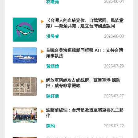
林薏茹
2026-08-04
省委書記易煉紅、前應急管理部部長王祥喜、前
重慶市長胡衡華等。前中聯部部長劉建超、前工
信部部長金壯龍、前中央軍民融合辦常務副主任
《台灣人的血統定位、自我認同、民族意
雷凡培，都是被不正常免職。 最新的河北黨書記
識》—凝聚共識，建立台灣國族認同
倪岳峰「另有任用」，應該是與德國之聲與紐約
洪昱睿
2026-08-03
時報披露張家口對海外人士動態控制平台被登錄
有關。 這些大清洗是反映習近平的穩定還是不
安？ （作者林保華為資深時事評論員）
首曬台美海巡艦艇同框照 AIT：支持台灣
海事執法
黃靖媗
2026-07-29
解放軍演練攻占總統府、蘇澳軍港 國防
部：威脅非常嚴峻
陳鈺馥
2026-07-27
波蘭前總理：台灣是歐盟至關重要民主夥
伴
陳昀
2026-07-22