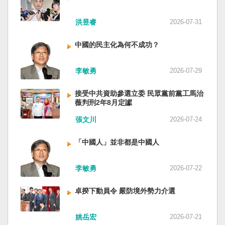
洪昱睿
2026-07-31
中國的民主化為何不成功？
李敏勇
2026-07-29
接受中共資助參選立委 民眾黨前黨工馬治
薇判刑2年8月定讞
張文川
2026-07-24
「中國人」並非都是中國人
李敏勇
2026-07-22
卓揆下動員令 嚴防境外勢力介選
姚岳宏
2026-07-21