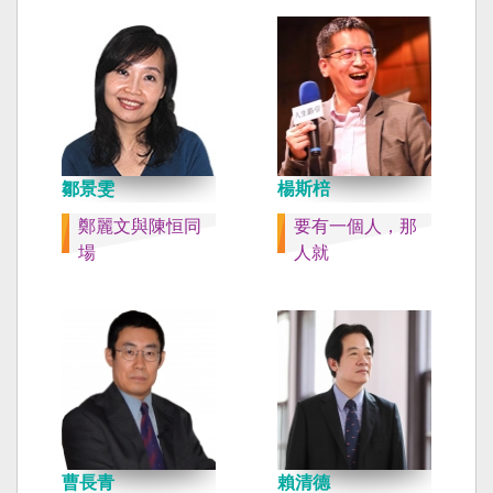
鄒景雯
楊斯棓
鄭麗文與陳恒同
要有一個人，那
場
人就
曹長青
賴清德