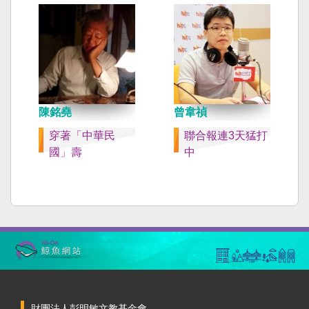
陳銘堯
曾韋禎
穿著「中華民
聯合報連3天猛打
國」壽
中
財團法人彭明敏文教基金會