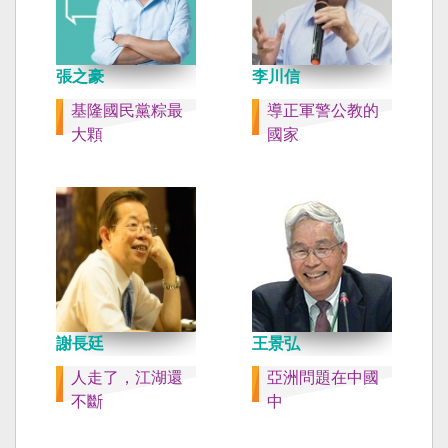
張之豪
李川信
基隆國民黨粽最
導正軍警公教的
大顆
國家
謝長廷
王景弘
人走了，江湖還
亞洲問題在中國
不斷
中