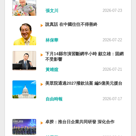
近平思想嗎？ 最後一句是「會議還研究了其他事
張文川
2026-07-23
項。」這是每次外媒最感興趣的問題，那就是人
事問題。港媒大做文章，排查二十屆中央委員清
說真話 在中國往往不得善終
洗了多少人？這為習近平的進一步獨裁和二十一
大續任鋪平道路。據統計，過去一年，已有十九
名中央委員被官方宣布落馬或罷免全國人大代表
林保華
2026-07-22
職務。另外還有「失蹤」者。總共接近三十人。
領銜的是兩名政治局委員：軍委副主席張又俠與
下月14縣市演習斷網半小時 顧立雄：固網
新疆黨委書記馬興瑞。 軍方還有原中央軍委副主
不受影響
席何衛東、原軍委委員兼聯合參謀部參謀長劉振
黃靖媗
2026-07-21
立、原軍委政治工作部主任苗華、前信息支援部
隊政委李偉、前陸軍司令員李橋、前中央軍委裝
美眾院通過2027撥款法案 編5億美元援台
備發展部部長許學強、前西部戰區政委李鳳彪、
前空軍政委郭普校、前東部戰區政委劉青松、前
南部戰區司令員吳亞男、前南部戰區政委王文
自由時報
2026-07-17
全、前西部戰區司令員汪海江、前北部戰區司令
員黃銘、前中部戰區政委徐德清、前國防大學政
委鍾紹軍等。 黨政系統部分，前廣西政府主席藍
卓揆：推台日企業共同研發 深化合作
天立、前內蒙古政府主席王莉霞、前中國證監會
主席易會滿、前內蒙古黨委書記孫紹騁、前浙江