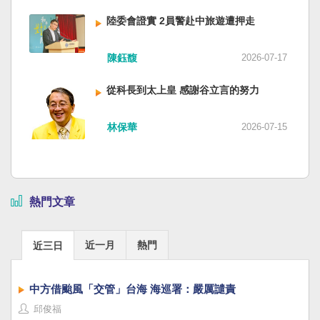
陸委會證實 2員警赴中旅遊遭押走
陳鈺馥
2026-07-17
從科長到太上皇 感謝谷立言的努力
林保華
2026-07-15
熱門文章
近一月
熱門
近三日
中方借颱風「交管」台海 海巡署：嚴厲譴責
邱俊福