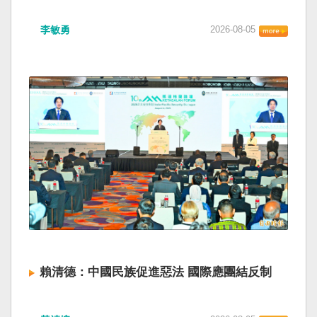
海峽為國際水域，依據「聯合國海洋法公約」等
如果一九四五年八一五台灣獨立了， 二戰後台灣
國際規範，領海範圍外均適用國際法「公海航行
李敏勇
2026-08-05
的歷史就不會有中國國民黨，也不會捲入迄今仍
自由」原則，中國無任何權利對該水域實施「管
糾纏未解的中國困境。中華民國早就完全被中華
制」；海巡署向來尊重符合國際法的航行自由，
人民共和國接續了，中國是中國，台灣是台灣。
對於中方假借「颱風」之名，行假造「管轄權」
兩岸已有正常外交，中國也可致力提升國民福
之實的認知作戰，企圖藉海事管制將台海內水
祉。 如果一九四五年八一五台灣獨立了，就像二
化，予以最嚴厲譴責，並要求中方恪守國際規
戰後許多殖民地選擇獨立，成為杭廷頓第二波民
範，避免破壞區域的和平穩定。 海巡署同時強
主化的歷史。獨立的台灣會像脫離日本殖民的韓
調，將持續運用聯合情監偵手段，全天候掌握我
國，八一五這一天成為獨立紀念日及光復節。不
國周邊海域動態，目前未偵獲中國船舶異常舉
同於有國家歷史的朝鮮，台灣是新興國家，開展
動，亦未接獲航商反映遭到廣播干擾，提醒航經
自己國家的歷史。台灣沒有像朝鮮的左右路線競
該海域之商貨輪，如接獲中方廣播時，無需理會
逐政權，造成內戰形成南韓、北朝分裂國家的歷
中方要求，並請立即通報相關單位，海巡署將會
史。或許會有左右路線政黨，形塑台灣的國家之
採取一切必要手段，確保船舶航行自由與安全。
路。 如果一九四五年八一五台灣獨立了，一九四
九年中華人民共和國革命推翻中華民國，中國國
民黨蔣介石政權只能選擇海南島，國共競鬥的歷
史就會是另一種局面，與台灣無關。台灣沒有中
賴清德：中國民族促進惡法 國際應團結反制
國問題，中國也沒有台灣問題。台灣與中國也不
至於陳兵海峽兩岸，戰爭的陰影籠罩。 如果一九
賴清德總統昨於凱達格蘭論壇致詞表示，中國
四五年八一五台灣獨立了，台灣會成為東亞漢字