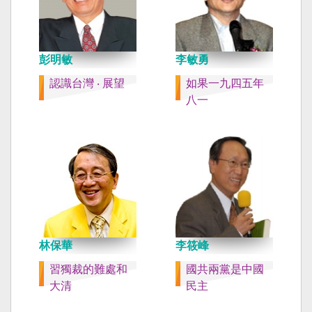
彭明敏
李敏勇
認識台灣 ‧ 展望
如果一九四五年
八一
林保華
李筱峰
習獨裁的難處和
國共兩黨是中國
大清
民主