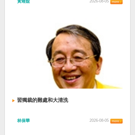
黃靖媗
2026-08-05
「民族團結進步促進法」對各國人民進行政治審
文化圈一個不屬於中國的新興國家。台灣或許像
查，國際社會應團結反制。（記者田裕華攝） 中
新加坡一樣，通行漢字中文華語，也留下日本
國七月一日起實施「民族團結進步促進法」，總
語，一如新加坡留下英文，本土原有的福佬話、
統賴清德昨日於凱達格蘭論壇致詞表示，中國的
客家話、原住民各族語也不會被壓迫。 如果一九
「民促法」不僅侵害台灣主權，更透過跨國鎮
四五年八一五台灣獨立了，台灣早已是聯合國會
壓，對世界各國人民進行政治審查、製造寒蟬效
員國，也不至於迄今仍以國體不明的身分爭取加
應，是國際社會應該團結反制的惡法；台灣不會
入聯合國。當然不會捲入國內戰後兩個中國的鬥
接受統戰滲透和紅色恐怖、不會坐視中國將壓迫
爭。當然也沒有以反共為名、行專政之實的卅八
黑手伸進台灣，或任何自由國家與地區。 不會坐
年戒嚴讓許多政治受難者的母親長期在黑夜哭
視北京黑手伸進台灣 賴清德指出，中國上個月不
泣。 如果一九四五年八一五台灣獨立了，台灣早
顧國際反對，實施「民族團結進步促進法」，
已民主化，不必有長期戒嚴體制的壓迫，也沒有
「對中政策跨國議會聯盟」（IPAC）隨即發表聲
隨中國國民黨從中國流亡到台灣形成的流亡殖民
明，譴責嚴重違反基本人權。他感謝IPAC日本共
群落留下來的遺民問題。漢字文化圈的國家台灣
同主席中谷元、IPAC執行主任裴倫德昨以行動再
會傳承更多日本留下來的風貌，如果吸引中國人
次彰顯這份聲明的立場，很榮幸代表台灣人民接
來台也是中國僑民或台灣新住民、新國民，而不
習獨裁的難處和大清洗
受IPAC的聲明，台灣會給予堅定的支持，共同捍
是什麼外省人。 如果一九四五年八一五台灣獨立
衛全球民主法治。 賴清德強調，中國的「民促
了，台灣早就是一個小而美的民主國家，不必在
中共在七月卅日政治局會議上，決定十月召開五
法」不僅侵害台灣主權、迫害宗教與少數族群，
國民養成過程的教育被教導成一個虛構的大國，
林保華
2026-08-05
中全會。本來以為在七月上海的AI全球大會以
更透過跨國鎮壓手段，對世界各國人民進行政治
也不會有見證二二八事件的美國副領事葛超智
後，習近平會乘勝追擊，豈料會議對AI突然非常
審查、製造寒蟬效應，是一部國際社會應該團結
（G. Kerr）《被出賣的台灣》這本書。台灣是三