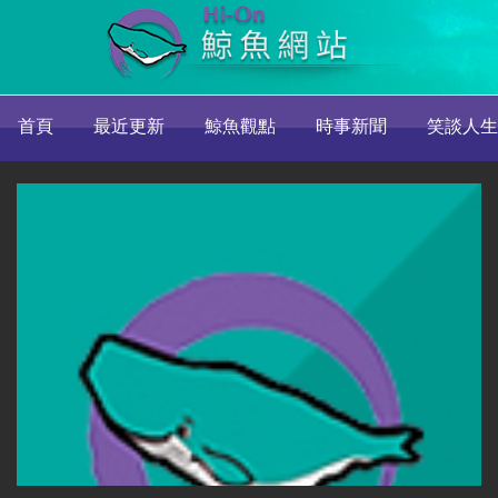
首頁
最近更新
鯨魚觀點
時事新聞
笑談人生