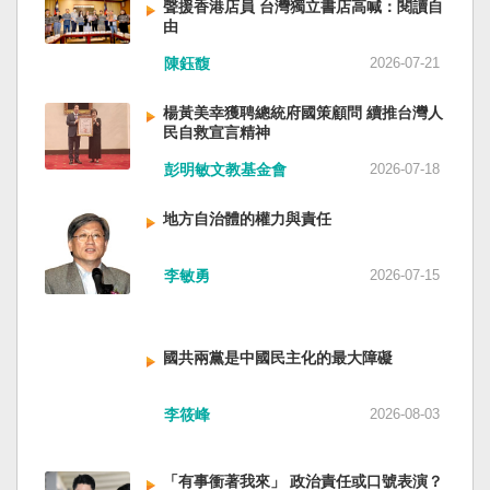
聲援香港店員 台灣獨立書店高喊：閱讀自
由
陳鈺馥
2026-07-21
楊黃美幸獲聘總統府國策顧問 續推台灣人
民自救宣言精神
彭明敏文教基金會
2026-07-18
地方自治體的權力與責任
李敏勇
2026-07-15
國共兩黨是中國民主化的最大障礙
李筱峰
2026-08-03
「有事衝著我來」 政治責任或口號表演？