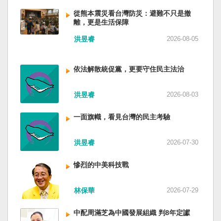
低調，僅僅只有一段話，往常喜歡用的「鑄牢」
反制的惡法。 提醒各國「紅色恐怖正在世界蔓
萬六千多平方公里的美麗島嶼群落，中央山脈南
不見了，改為「加快、加強」。從奇技淫巧改為
延」 賴清德表示，面對中國威權主義不斷擴張，
從熊本震災看台灣防災：避難不只是撤
北相連，四面海域環抱，是島嶼國度不是大陸國
離，更是生活保障
「適應不同群體消費需求擴大優質供給」。顯然
紅色恐怖正在世界各地蔓延，今年論壇主題聚焦
家。 一九四五年八一五，台灣人在祖國的迷惘與
七月中國官方的經濟數字，製造業採購經理人指
討論全球的民主韌性、灰帶侵擾的因應聯防，以
迷障中做了錯誤的選擇，不只造成台灣集體命運
洪昱睿
2026-08-05
數PMI，由六月的五十．三％大幅滑落至四十九．
及非紅供應鏈的重塑，更加反映出台灣在國際社
的坎坷挫折，也影響中國的國家分裂。民主化後
二％，不僅低於預估的五十．一％，更一舉跌破
會中的角色定位，以及期許台灣能承擔的國際責
的台灣，要走向新歷史，珍惜台灣自己的條件，
五十％榮枯線，加上非製造業和綜合PMI產出指數
任。 賴清德表示，當今台灣的民主成就受到國際
依法解散統促黨，更要守住民主法治
好好建構我們尚未正常化的國家。台灣是小而
三大核心指標同步跌穿榮枯線，習近平的梭哈
的肯定，面對中國「民促法」的威脅，台灣不會
美、豐裕而堅強，在太平洋西南海域，一個閃亮
（孤注一擲）失敗，在會議文件上不得不兩處承
接受統戰滲透和紅色恐怖、不會坐視中國將壓迫
的國家。 中國啊！請獨立於台灣之外吧！如果在
洪昱睿
2026-08-03
認「困難」。 一處是「有效應對各種外部衝擊和
黑手伸進台灣，或任何自由國家與地區。 賴清德
意收拾「中華民國」這個你們立鑄為繼承之國碑
內部困難」，後面提及「要高度重視經濟運行中
強調，台灣會以行動積極響應，落實「集體防
銘的國號，台灣也會尊重歷史，對殘餘中國做歷
一面旗幟，看見台灣的民主考驗
的困難挑戰」。其後各段落所說的例如公平競
禦、責任分擔」，並將持續提升國防力量、強化
史的了結，寫下句點。生活在台灣的人們應共同
爭、就業、三農、天災等都是。而「常態化解決
全社會防衛韌性，增進國際合作，凝聚最大的力
起造一個對「中國」不構成侵權的新國家，開啟
企業帳款拖欠問題」，更暴露企業之間拖欠已經
洪昱睿
2026-07-30
量，確保印太區域的和平穩定；台灣也將善用
歷史的新樂章。歷史不會重來，但提供教訓。
是常態化。近三十年前的「三角債」是不是復活
AI、半導體、資通訊等高科技產業優勢，串聯民
（作者是詩人）
了？企業發薪給員工當然也拖欠。 另外有兩處提
主夥伴，一起打造「非紅供應鏈」，來強化經濟
慘烈的中美科技戰
到「兜牢基層『三保』底線」和「抓好『一老一
韌性，讓彼此的國家更安全更繁榮。 最後，賴清
小』服務保障」，社會保險系統也出了問題。 後
德說，台灣是民主自由的燈塔，也是印太和平的
林保華
2026-07-29
段有一句「推動各級領導幹部以更加昂揚向上的
重要基石，即使威權主義威脅及全球新興挑戰不
精氣神，不斷創造高質量發展新業績」。不懂什
斷，台灣有堅定的意志，確保民主燈塔永明，自
中配周滿芝為中國發展組織 判8年定讞
麼是「精氣神」，還以為是假文件，是新時代習
由基石永固。