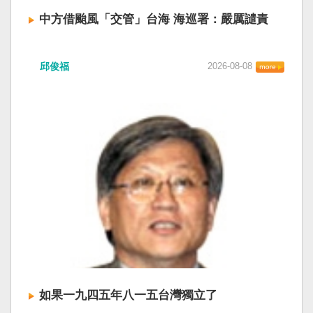
中方借颱風「交管」台海 海巡署：嚴厲譴責
中國廣東海事局公告，受到颱風白海豚影響，
邱俊福
2026-08-08
「將對經過台灣海峽南口北上船舶實施交通管
制」。海巡署昨晚嚴正駁斥，強調中國無任何權
利在台灣海峽實施交通管制。（圖擷取自中國央
視網） 陸委會：中共無理粗魯聲明 極其可笑 中國
廣東海事局公告，受到颱風白海豚影響，「將對
經過台灣海峽南口北上船舶實施交通管制」。海
巡署昨晚嚴正駁斥，強調中國無任何權利在台灣
海峽實施交通管制。陸委會也表示，中共假借颱
風名義聲稱管制相關海域，違反聯合國海洋法公
約等國際規範，「中共有關部門的無理粗魯聲明
是對國際秩序與規範的無知、漠視與踐踏，極其
可笑」。 中國海事局官網六日公告，颱風白海豚
將影響台灣海峽及周邊海域，廣東海事局決定六
日晚間六時起，對經過台灣海峽南口北上船舶實
施交通管制，各船舶必須遵守交通管制要求，聽
如果一九四五年八一五台灣獨立了
從現場海事管理機構指揮。 海巡署昨表示，台灣