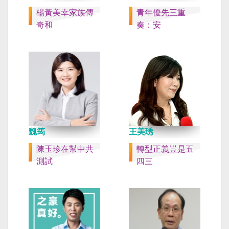
楊黃美幸家族傳
青年優先三重
奇和
奏：安
魏筠
王美琇
陳玉珍在幫中共
轉型正義豈是五
測試
四三