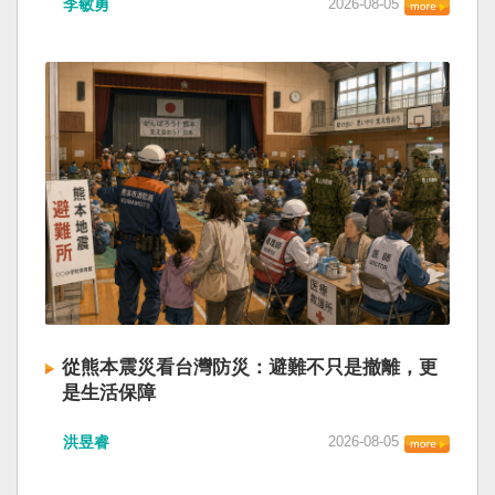
李敏勇
2026-08-05
的歷史就不會有中國國民黨，也不會捲入迄今仍
小』服務保障」，社會保險系統也出了問題。 後
德說，台灣是民主自由的燈塔，也是印太和平的
糾纏未解的中國困境。中華民國早就完全被中華
段有一句「推動各級領導幹部以更加昂揚向上的
重要基石，即使威權主義威脅及全球新興挑戰不
人民共和國接續了，中國是中國，台灣是台灣。
精氣神，不斷創造高質量發展新業績」。不懂什
斷，台灣有堅定的意志，確保民主燈塔永明，自
兩岸已有正常外交，中國也可致力提升國民福
麼是「精氣神」，還以為是假文件，是新時代習
由基石永固。
祉。 如果一九四五年八一五台灣獨立了，就像二
近平思想嗎？ 最後一句是「會議還研究了其他事
戰後許多殖民地選擇獨立，成為杭廷頓第二波民
項。」這是每次外媒最感興趣的問題，那就是人
主化的歷史。獨立的台灣會像脫離日本殖民的韓
事問題。港媒大做文章，排查二十屆中央委員清
國，八一五這一天成為獨立紀念日及光復節。不
洗了多少人？這為習近平的進一步獨裁和二十一
同於有國家歷史的朝鮮，台灣是新興國家，開展
大續任鋪平道路。據統計，過去一年，已有十九
自己國家的歷史。台灣沒有像朝鮮的左右路線競
名中央委員被官方宣布落馬或罷免全國人大代表
逐政權，造成內戰形成南韓、北朝分裂國家的歷
職務。另外還有「失蹤」者。總共接近三十人。
史。或許會有左右路線政黨，形塑台灣的國家之
領銜的是兩名政治局委員：軍委副主席張又俠與
路。 如果一九四五年八一五台灣獨立了，一九四
新疆黨委書記馬興瑞。 軍方還有原中央軍委副主
九年中華人民共和國革命推翻中華民國，中國國
席何衛東、原軍委委員兼聯合參謀部參謀長劉振
民黨蔣介石政權只能選擇海南島，國共競鬥的歷
立、原軍委政治工作部主任苗華、前信息支援部
從熊本震災看台灣防災：避難不只是撤離，更
史就會是另一種局面，與台灣無關。台灣沒有中
隊政委李偉、前陸軍司令員李橋、前中央軍委裝
是生活保障
國問題，中國也沒有台灣問題。台灣與中國也不
備發展部部長許學強、前西部戰區政委李鳳彪、
此次日本熊本發生大地震後，除了建築損害、救
至於陳兵海峽兩岸，戰爭的陰影籠罩。 如果一九
前空軍政委郭普校、前東部戰區政委劉青松、前
洪昱睿
2026-08-05
援速度與災後重建受到關注，避難所管理也成為
四五年八一五台灣獨立了，台灣會成為東亞漢字
南部戰區司令員吳亞男、前南部戰區政委王文
重要議題。尤其在炎熱季節，部分避難場所因設
文化圈一個不屬於中國的新興國家。台灣或許像
全、前西部戰區司令員汪海江、前北部戰區司令