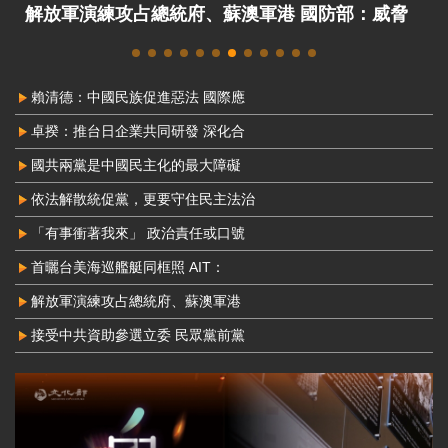
接受中共資助參選立委 民眾黨前黨工馬治薇判刑2
年8月定讞
賴清德：中國民族促進惡法 國際應
卓揆：推台日企業共同研發 深化合
國共兩黨是中國民主化的最大障礙
依法解散統促黨，更要守住民主法治
「有事衝著我來」 政治責任或口號
首曬台美海巡艦艇同框照 AIT：
解放軍演練攻占總統府、蘇澳軍港
接受中共資助參選立委 民眾黨前黨