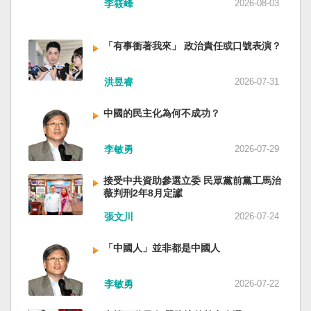
李筱峰
2026-08-03
「有事衝著我來」 政治責任或口號表演？
洪昱睿
2026-07-31
中國的民主化為何不成功？
李敏勇
2026-07-29
接受中共資助參選立委 民眾黨前黨工馬治
薇判刑2年8月定讞
張文川
2026-07-24
「中國人」並非都是中國人
李敏勇
2026-07-22