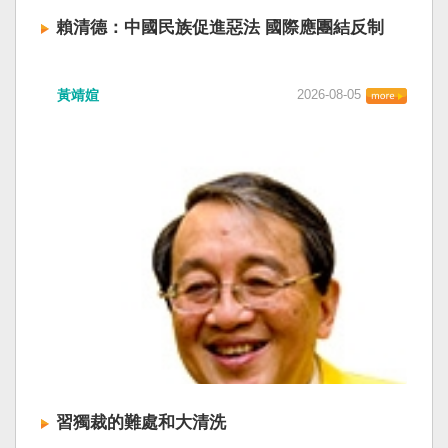
賴清德：中國民族促進惡法 國際應團結反制
賴清德總統昨於凱達格蘭論壇致詞表示，中國
黃靖媗
2026-08-05
「民族團結進步促進法」對各國人民進行政治審
查，國際社會應團結反制。（記者田裕華攝） 中
國七月一日起實施「民族團結進步促進法」，總
統賴清德昨日於凱達格蘭論壇致詞表示，中國的
「民促法」不僅侵害台灣主權，更透過跨國鎮
壓，對世界各國人民進行政治審查、製造寒蟬效
應，是國際社會應該團結反制的惡法；台灣不會
接受統戰滲透和紅色恐怖、不會坐視中國將壓迫
黑手伸進台灣，或任何自由國家與地區。 不會坐
視北京黑手伸進台灣 賴清德指出，中國上個月不
顧國際反對，實施「民族團結進步促進法」，
「對中政策跨國議會聯盟」（IPAC）隨即發表聲
明，譴責嚴重違反基本人權。他感謝IPAC日本共
同主席中谷元、IPAC執行主任裴倫德昨以行動再
次彰顯這份聲明的立場，很榮幸代表台灣人民接
習獨裁的難處和大清洗
受IPAC的聲明，台灣會給予堅定的支持，共同捍