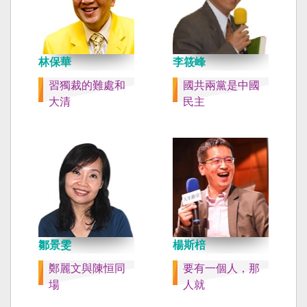
林保華
李筱峰
習獨裁的難處和
國共兩黨是中國
大清
民主
鄒景雯
楊斯棓
鄭麗文與陳恒同
要有一個人，那
場
人就