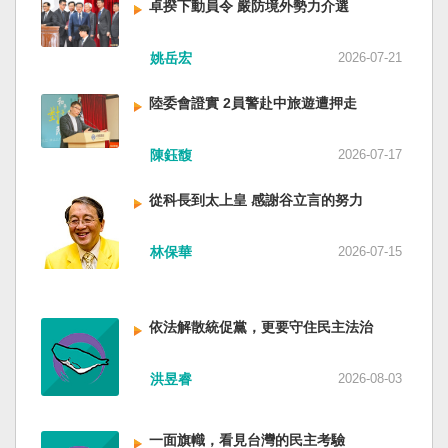
卓揆下動員令 嚴防境外勢力介選
姚岳宏
2026-07-21
陸委會證實 2員警赴中旅遊遭押走
陳鈺馥
2026-07-17
從科長到太上皇 感謝谷立言的努力
林保華
2026-07-15
依法解散統促黨，更要守住民主法治
洪昱睿
2026-08-03
一面旗幟，看見台灣的民主考驗