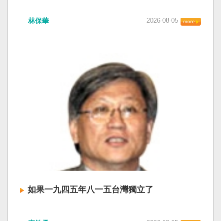
衛全球民主法治。 賴清德強調，中國的「民促
中共在七月卅日政治局會議上，決定十月召開五
法」不僅侵害台灣主權、迫害宗教與少數族群，
林保華
2026-08-05
中全會。本來以為在七月上海的AI全球大會以
更透過跨國鎮壓手段，對世界各國人民進行政治
後，習近平會乘勝追擊，豈料會議對AI突然非常
審查、製造寒蟬效應，是一部國際社會應該團結
低調，僅僅只有一段話，往常喜歡用的「鑄牢」
反制的惡法。 提醒各國「紅色恐怖正在世界蔓
不見了，改為「加快、加強」。從奇技淫巧改為
延」 賴清德表示，面對中國威權主義不斷擴張，
「適應不同群體消費需求擴大優質供給」。顯然
紅色恐怖正在世界各地蔓延，今年論壇主題聚焦
七月中國官方的經濟數字，製造業採購經理人指
討論全球的民主韌性、灰帶侵擾的因應聯防，以
數PMI，由六月的五十．三％大幅滑落至四十九．
及非紅供應鏈的重塑，更加反映出台灣在國際社
二％，不僅低於預估的五十．一％，更一舉跌破
會中的角色定位，以及期許台灣能承擔的國際責
五十％榮枯線，加上非製造業和綜合PMI產出指數
任。 賴清德表示，當今台灣的民主成就受到國際
三大核心指標同步跌穿榮枯線，習近平的梭哈
的肯定，面對中國「民促法」的威脅，台灣不會
（孤注一擲）失敗，在會議文件上不得不兩處承
接受統戰滲透和紅色恐怖、不會坐視中國將壓迫
認「困難」。 一處是「有效應對各種外部衝擊和
黑手伸進台灣，或任何自由國家與地區。 賴清德
內部困難」，後面提及「要高度重視經濟運行中
強調，台灣會以行動積極響應，落實「集體防
的困難挑戰」。其後各段落所說的例如公平競
禦、責任分擔」，並將持續提升國防力量、強化
爭、就業、三農、天災等都是。而「常態化解決
全社會防衛韌性，增進國際合作，凝聚最大的力
企業帳款拖欠問題」，更暴露企業之間拖欠已經
量，確保印太區域的和平穩定；台灣也將善用
如果一九四五年八一五台灣獨立了
是常態化。近三十年前的「三角債」是不是復活
AI、半導體、資通訊等高科技產業優勢，串聯民
了？企業發薪給員工當然也拖欠。 另外有兩處提
主夥伴，一起打造「非紅供應鏈」，來強化經濟
如果一九四五年八一五台灣獨立了， 二戰後台灣
到「兜牢基層『三保』底線」和「抓好『一老一
韌性，讓彼此的國家更安全更繁榮。 最後，賴清