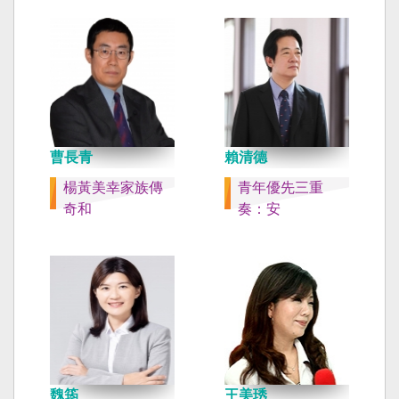
曹長青
賴清德
楊黃美幸家族傳
青年優先三重
奇和
奏：安
魏筠
王美琇