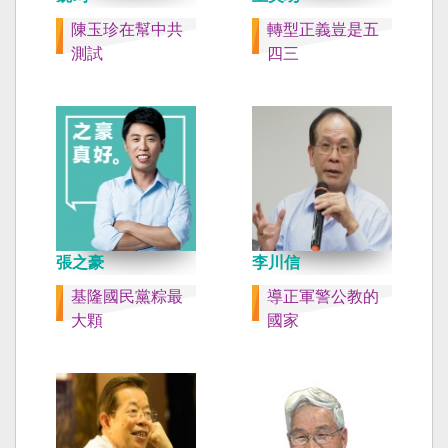
陳玉珍在幫中共
轉型正義豈是五
測試
四三
張之豪
李川信
基隆國民黨粽最
導正軍警公教的
大顆
國家