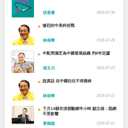
洪昱睿
2026-07-30
慘烈的中美科技戰
林保華
2026-07-29
中配周滿芝為中國發展組織 判8年定讞
張文川
2026-07-23
說真話 在中國往往不得善終
林保華
2026-07-22
下月14縣市演習斷網半小時 顧立雄：固網
不受影響
黃靖媗
2026-07-21