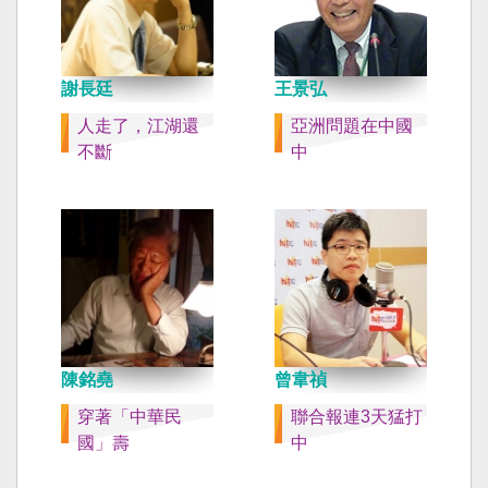
謝長廷
王景弘
人走了，江湖還
亞洲問題在中國
不斷
中
陳銘堯
曾韋禎
穿著「中華民
聯合報連3天猛打
國」壽
中