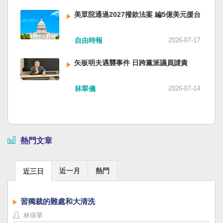
美眾院通過2027撥款法案 編5億美元援台
自由時報
2026-07-17
矢板明夫遇襲事件 日跨黨派議員譴責
林翠儀
2026-07-14
熱門文章
近一月
熱門
近三日
習獨裁的難處和大清洗
林保華