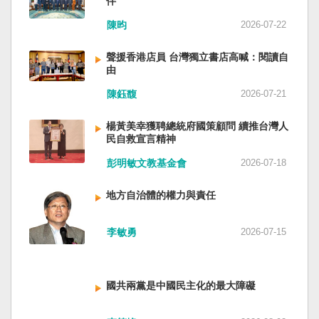
伴
與日本都會投入軍事力量協助救援。國軍與日本
家。 一九四五年八一五，台灣人在祖國的迷惘與
陳昀
2026-07-22
自衛隊在大型災害時能提供人力、運輸、工程與
迷障中做了錯誤的選擇，不只造成台灣集體命運
後勤支援。 然而，最初承擔救援工作的仍是消
的坎坷挫折，也影響中國的國家分裂。民主化後
聲援香港店員 台灣獨立書店高喊：閱讀自
防、搜救與緊急醫療體系；地方政府負責整體應
的台灣，要走向新歷史，珍惜台灣自己的條件，
由
變與資源調度，警察則協助交通管制、秩序維護
好好建構我們尚未正常化的國家。台灣是小而
與災區管理。真正成熟的防災制度，需要的是整
美、豐裕而堅強，在太平洋西南海域，一個閃亮
陳鈺馥
2026-07-21
體社會韌性，而非只等待外部力量投入。 日本長
的國家。 中國啊！請獨立於台灣之外吧！如果在
期推動全民防災教育與社區演練，值得台灣參
意收拾「中華民國」這個你們立鑄為繼承之國碑
楊黃美幸獲聘總統府國策顧問 續推台灣人
考。但學習日本並非照搬制度，而是思考如何建
銘的國號，台灣也會尊重歷史，對殘餘中國做歷
民自救宣言精神
立符合台灣社會條件的防災文化。 防災的目的，
史的了結，寫下句點。生活在台灣的人們應共同
彭明敏文教基金會
2026-07-18
不只是讓人民在災害中生存下來，更是在災害發
起造一個對「中國」不構成侵權的新國家，開啟
生後，仍能維持基本尊嚴與生活品質。真正成熟
歷史的新樂章。歷史不會重來，但提供教訓。
地方自治體的權力與責任
的防災制度，不是要求人民只能服從撤離命令，
（作者是詩人）
而是讓人民相信：當他們離開家園時，公共制度
會接住他們。
李敏勇
2026-07-15
國共兩黨是中國民主化的最大障礙