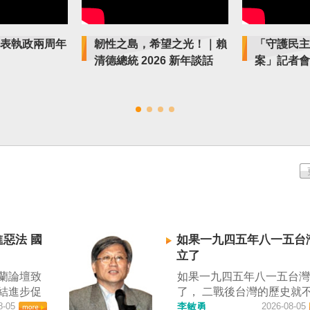
表執政兩周年
韌性之島，希望之光！｜賴
「守護民主
清德總統 2026 新年談話
案」記者會
惡法 國
如果一九四五年八一五台
立了
蘭論壇致
如果一九四五年八一五台
結進步促
了， 二戰後台灣的歷史就
政治審
8-05
中國國民黨，也不會捲入
李敏勇
2026-08-05