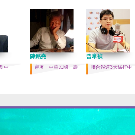
陳銘堯
曾韋禎
 中
穿著「中華民國」壽
聯合報連3天猛打中