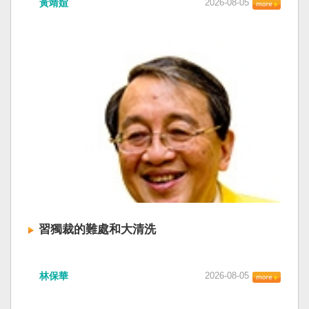
黃靖媗
2026-08-05
「民族團結進步促進法」對各國人民進行政治審
文化圈一個不屬於中國的新興國家。台灣或許像
查，國際社會應團結反制。（記者田裕華攝） 中
新加坡一樣，通行漢字中文華語，也留下日本
國七月一日起實施「民族團結進步促進法」，總
語，一如新加坡留下英文，本土原有的福佬話、
統賴清德昨日於凱達格蘭論壇致詞表示，中國的
客家話、原住民各族語也不會被壓迫。 如果一九
「民促法」不僅侵害台灣主權，更透過跨國鎮
四五年八一五台灣獨立了，台灣早已是聯合國會
壓，對世界各國人民進行政治審查、製造寒蟬效
員國，也不至於迄今仍以國體不明的身分爭取加
應，是國際社會應該團結反制的惡法；台灣不會
入聯合國。當然不會捲入國內戰後兩個中國的鬥
接受統戰滲透和紅色恐怖、不會坐視中國將壓迫
爭。當然也沒有以反共為名、行專政之實的卅八
黑手伸進台灣，或任何自由國家與地區。 不會坐
年戒嚴讓許多政治受難者的母親長期在黑夜哭
視北京黑手伸進台灣 賴清德指出，中國上個月不
泣。 如果一九四五年八一五台灣獨立了，台灣早
顧國際反對，實施「民族團結進步促進法」，
已民主化，不必有長期戒嚴體制的壓迫，也沒有
「對中政策跨國議會聯盟」（IPAC）隨即發表聲
隨中國國民黨從中國流亡到台灣形成的流亡殖民
明，譴責嚴重違反基本人權。他感謝IPAC日本共
群落留下來的遺民問題。漢字文化圈的國家台灣
同主席中谷元、IPAC執行主任裴倫德昨以行動再
會傳承更多日本留下來的風貌，如果吸引中國人
次彰顯這份聲明的立場，很榮幸代表台灣人民接
來台也是中國僑民或台灣新住民、新國民，而不
習獨裁的難處和大清洗
受IPAC的聲明，台灣會給予堅定的支持，共同捍
是什麼外省人。 如果一九四五年八一五台灣獨立
衛全球民主法治。 賴清德強調，中國的「民促
了，台灣早就是一個小而美的民主國家，不必在
中共在七月卅日政治局會議上，決定十月召開五
法」不僅侵害台灣主權、迫害宗教與少數族群，
國民養成過程的教育被教導成一個虛構的大國，
林保華
2026-08-05
中全會。本來以為在七月上海的AI全球大會以
更透過跨國鎮壓手段，對世界各國人民進行政治
也不會有見證二二八事件的美國副領事葛超智
後，習近平會乘勝追擊，豈料會議對AI突然非常
審查、製造寒蟬效應，是一部國際社會應該團結
（G. Kerr）《被出賣的台灣》這本書。台灣是三