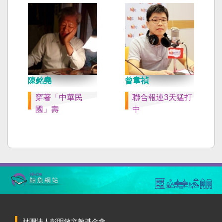
陳銘堯
曾韋禎
穿著「中華民
聯合報連3天猛打
國」壽
中
財團法人彭明敏文教基金會