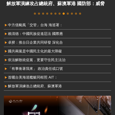
解放軍演練攻占總統府、蘇澳軍港 國防部：威脅
非常嚴峻
中方借颱風「交管」台海 海巡署：
賴清德：中國民族促進惡法 國際應
卓揆：推台日企業共同研發 深化合
國共兩黨是中國民主化的最大障礙
依法解散統促黨，更要守住民主法治
「有事衝著我來」 政治責任或口號
首曬台美海巡艦艇同框照 AIT：
解放軍演練攻占總統府、蘇澳軍港