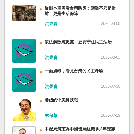
低調，僅僅只有一段話，往常喜歡用的「鑄牢」
反制的惡法。 提醒各國「紅色恐怖正在世界蔓
萬六千多平方公里的美麗島嶼群落，中央山脈南
不見了，改為「加快、加強」。從奇技淫巧改為
延」 賴清德表示，面對中國威權主義不斷擴張，
從熊本震災看台灣防災：避難不只是撤
北相連，四面海域環抱，是島嶼國度不是大陸國
離，更是生活保障
「適應不同群體消費需求擴大優質供給」。顯然
紅色恐怖正在世界各地蔓延，今年論壇主題聚焦
家。 一九四五年八一五，台灣人在祖國的迷惘與
七月中國官方的經濟數字，製造業採購經理人指
討論全球的民主韌性、灰帶侵擾的因應聯防，以
迷障中做了錯誤的選擇，不只造成台灣集體命運
洪昱睿
2026-08-05
數PMI，由六月的五十．三％大幅滑落至四十九．
及非紅供應鏈的重塑，更加反映出台灣在國際社
的坎坷挫折，也影響中國的國家分裂。民主化後
二％，不僅低於預估的五十．一％，更一舉跌破
會中的角色定位，以及期許台灣能承擔的國際責
的台灣，要走向新歷史，珍惜台灣自己的條件，
五十％榮枯線，加上非製造業和綜合PMI產出指數
任。 賴清德表示，當今台灣的民主成就受到國際
依法解散統促黨，更要守住民主法治
好好建構我們尚未正常化的國家。台灣是小而
三大核心指標同步跌穿榮枯線，習近平的梭哈
的肯定，面對中國「民促法」的威脅，台灣不會
美、豐裕而堅強，在太平洋西南海域，一個閃亮
（孤注一擲）失敗，在會議文件上不得不兩處承
接受統戰滲透和紅色恐怖、不會坐視中國將壓迫
的國家。 中國啊！請獨立於台灣之外吧！如果在
洪昱睿
2026-08-03
認「困難」。 一處是「有效應對各種外部衝擊和
黑手伸進台灣，或任何自由國家與地區。 賴清德
意收拾「中華民國」這個你們立鑄為繼承之國碑
內部困難」，後面提及「要高度重視經濟運行中
強調，台灣會以行動積極響應，落實「集體防
銘的國號，台灣也會尊重歷史，對殘餘中國做歷
一面旗幟，看見台灣的民主考驗
的困難挑戰」。其後各段落所說的例如公平競
禦、責任分擔」，並將持續提升國防力量、強化
史的了結，寫下句點。生活在台灣的人們應共同
爭、就業、三農、天災等都是。而「常態化解決
全社會防衛韌性，增進國際合作，凝聚最大的力
起造一個對「中國」不構成侵權的新國家，開啟
企業帳款拖欠問題」，更暴露企業之間拖欠已經
洪昱睿
2026-07-30
量，確保印太區域的和平穩定；台灣也將善用
歷史的新樂章。歷史不會重來，但提供教訓。
是常態化。近三十年前的「三角債」是不是復活
AI、半導體、資通訊等高科技產業優勢，串聯民
（作者是詩人）
了？企業發薪給員工當然也拖欠。 另外有兩處提
主夥伴，一起打造「非紅供應鏈」，來強化經濟
慘烈的中美科技戰
到「兜牢基層『三保』底線」和「抓好『一老一
韌性，讓彼此的國家更安全更繁榮。 最後，賴清
小』服務保障」，社會保險系統也出了問題。 後
德說，台灣是民主自由的燈塔，也是印太和平的
林保華
2026-07-29
段有一句「推動各級領導幹部以更加昂揚向上的
重要基石，即使威權主義威脅及全球新興挑戰不
精氣神，不斷創造高質量發展新業績」。不懂什
斷，台灣有堅定的意志，確保民主燈塔永明，自
中配周滿芝為中國發展組織 判8年定讞
麼是「精氣神」，還以為是假文件，是新時代習
由基石永固。