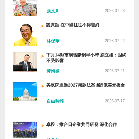
近平思想嗎？ 最後一句是「會議還研究了其他事
張文川
2026-07-23
項。」這是每次外媒最感興趣的問題，那就是人
事問題。港媒大做文章，排查二十屆中央委員清
說真話 在中國往往不得善終
洗了多少人？這為習近平的進一步獨裁和二十一
大續任鋪平道路。據統計，過去一年，已有十九
名中央委員被官方宣布落馬或罷免全國人大代表
林保華
2026-07-22
職務。另外還有「失蹤」者。總共接近三十人。
領銜的是兩名政治局委員：軍委副主席張又俠與
下月14縣市演習斷網半小時 顧立雄：固網
新疆黨委書記馬興瑞。 軍方還有原中央軍委副主
不受影響
席何衛東、原軍委委員兼聯合參謀部參謀長劉振
黃靖媗
2026-07-21
立、原軍委政治工作部主任苗華、前信息支援部
隊政委李偉、前陸軍司令員李橋、前中央軍委裝
美眾院通過2027撥款法案 編5億美元援台
備發展部部長許學強、前西部戰區政委李鳳彪、
前空軍政委郭普校、前東部戰區政委劉青松、前
南部戰區司令員吳亞男、前南部戰區政委王文
自由時報
2026-07-17
全、前西部戰區司令員汪海江、前北部戰區司令
員黃銘、前中部戰區政委徐德清、前國防大學政
委鍾紹軍等。 黨政系統部分，前廣西政府主席藍
卓揆：推台日企業共同研發 深化合作
天立、前內蒙古政府主席王莉霞、前中國證監會
主席易會滿、前內蒙古黨委書記孫紹騁、前浙江