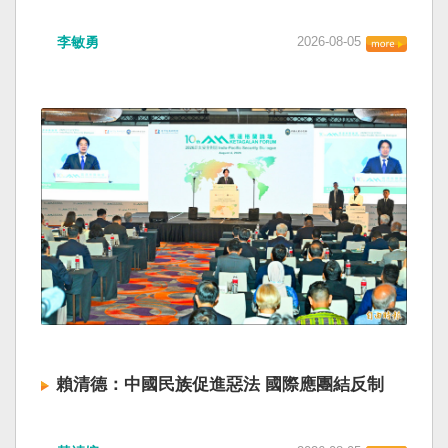
海峽為國際水域，依據「聯合國海洋法公約」等
如果一九四五年八一五台灣獨立了， 二戰後台灣
國際規範，領海範圍外均適用國際法「公海航行
李敏勇
2026-08-05
的歷史就不會有中國國民黨，也不會捲入迄今仍
自由」原則，中國無任何權利對該水域實施「管
糾纏未解的中國困境。中華民國早就完全被中華
制」；海巡署向來尊重符合國際法的航行自由，
人民共和國接續了，中國是中國，台灣是台灣。
對於中方假借「颱風」之名，行假造「管轄權」
兩岸已有正常外交，中國也可致力提升國民福
之實的認知作戰，企圖藉海事管制將台海內水
祉。 如果一九四五年八一五台灣獨立了，就像二
化，予以最嚴厲譴責，並要求中方恪守國際規
戰後許多殖民地選擇獨立，成為杭廷頓第二波民
範，避免破壞區域的和平穩定。 海巡署同時強
主化的歷史。獨立的台灣會像脫離日本殖民的韓
調，將持續運用聯合情監偵手段，全天候掌握我
國，八一五這一天成為獨立紀念日及光復節。不
國周邊海域動態，目前未偵獲中國船舶異常舉
同於有國家歷史的朝鮮，台灣是新興國家，開展
動，亦未接獲航商反映遭到廣播干擾，提醒航經
自己國家的歷史。台灣沒有像朝鮮的左右路線競
該海域之商貨輪，如接獲中方廣播時，無需理會
逐政權，造成內戰形成南韓、北朝分裂國家的歷
中方要求，並請立即通報相關單位，海巡署將會
史。或許會有左右路線政黨，形塑台灣的國家之
採取一切必要手段，確保船舶航行自由與安全。
路。 如果一九四五年八一五台灣獨立了，一九四
九年中華人民共和國革命推翻中華民國，中國國
民黨蔣介石政權只能選擇海南島，國共競鬥的歷
史就會是另一種局面，與台灣無關。台灣沒有中
賴清德：中國民族促進惡法 國際應團結反制
國問題，中國也沒有台灣問題。台灣與中國也不
至於陳兵海峽兩岸，戰爭的陰影籠罩。 如果一九
賴清德總統昨於凱達格蘭論壇致詞表示，中國
四五年八一五台灣獨立了，台灣會成為東亞漢字