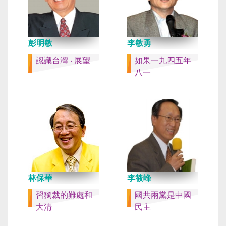
彭明敏
李敏勇
認識台灣 ‧ 展望
如果一九四五年
八一
林保華
李筱峰
習獨裁的難處和
國共兩黨是中國
大清
民主