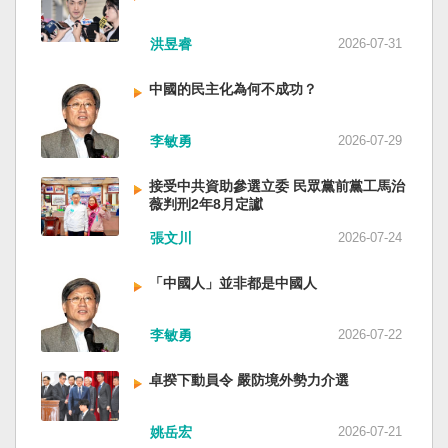
洪昱睿
2026-07-31
中國的民主化為何不成功？
李敏勇
2026-07-29
接受中共資助參選立委 民眾黨前黨工馬治
薇判刑2年8月定讞
張文川
2026-07-24
「中國人」並非都是中國人
李敏勇
2026-07-22
卓揆下動員令 嚴防境外勢力介選
姚岳宏
2026-07-21