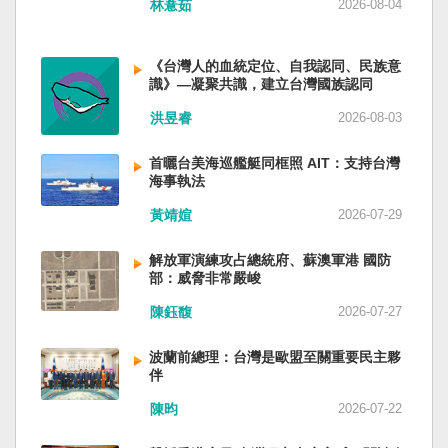
林薏茹
2026-08-04
省委書記易煉紅、前應急管理部部長王祥喜、前
重慶市長胡衡華等。前中聯部部長劉建超、前工
信部部長金壯龍、前中央軍民融合辦常務副主任
《台灣人的血統定位、自我認同、民族意
雷凡培，都是被不正常免職。 最新的河北黨書記
識》—凝聚共識，建立台灣國族認同
倪岳峰「另有任用」，應該是與德國之聲與紐約
洪昱睿
2026-08-03
時報披露張家口對海外人士動態控制平台被登錄
有關。 這些大清洗是反映習近平的穩定還是不
安？ （作者林保華為資深時事評論員）
首曬台美海巡艦艇同框照 AIT：支持台灣
海事執法
黃靖媗
2026-07-29
解放軍演練攻占總統府、蘇澳軍港 國防
部：威脅非常嚴峻
陳鈺馥
2026-07-27
波蘭前總理：台灣是歐盟至關重要民主夥
伴
陳昀
2026-07-22