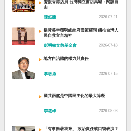
聲援香港店員 台灣獨立書店高喊：閱讀自
由
陳鈺馥
2026-07-21
楊黃美幸獲聘總統府國策顧問 續推台灣人
民自救宣言精神
彭明敏文教基金會
2026-07-18
地方自治體的權力與責任
李敏勇
2026-07-15
國共兩黨是中國民主化的最大障礙
李筱峰
2026-08-03
「有事衝著我來」 政治責任或口號表演？