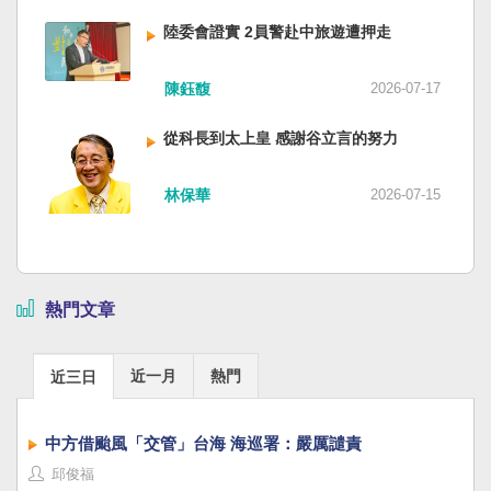
陸委會證實 2員警赴中旅遊遭押走
陳鈺馥
2026-07-17
從科長到太上皇 感謝谷立言的努力
林保華
2026-07-15
熱門文章
近一月
熱門
近三日
中方借颱風「交管」台海 海巡署：嚴厲譴責
邱俊福