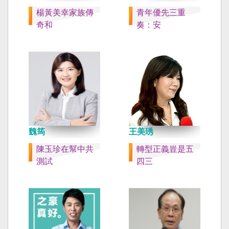
楊黃美幸家族傳
青年優先三重
奇和
奏：安
魏筠
王美琇
陳玉珍在幫中共
轉型正義豈是五
測試
四三