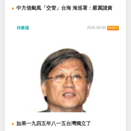
中方借颱風「交管」台海 海巡署：嚴厲譴責
中國廣東海事局公告，受到颱風白海豚影響，
邱俊福
2026-08-08
「將對經過台灣海峽南口北上船舶實施交通管
制」。海巡署昨晚嚴正駁斥，強調中國無任何權
利在台灣海峽實施交通管制。（圖擷取自中國央
視網） 陸委會：中共無理粗魯聲明 極其可笑 中國
廣東海事局公告，受到颱風白海豚影響，「將對
經過台灣海峽南口北上船舶實施交通管制」。海
巡署昨晚嚴正駁斥，強調中國無任何權利在台灣
海峽實施交通管制。陸委會也表示，中共假借颱
風名義聲稱管制相關海域，違反聯合國海洋法公
約等國際規範，「中共有關部門的無理粗魯聲明
是對國際秩序與規範的無知、漠視與踐踏，極其
可笑」。 中國海事局官網六日公告，颱風白海豚
將影響台灣海峽及周邊海域，廣東海事局決定六
日晚間六時起，對經過台灣海峽南口北上船舶實
施交通管制，各船舶必須遵守交通管制要求，聽
如果一九四五年八一五台灣獨立了
從現場海事管理機構指揮。 海巡署昨表示，台灣