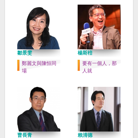
鄒景雯
楊斯棓
鄭麗文與陳恒同
要有一個人，那
場
人就
曹長青
賴清德