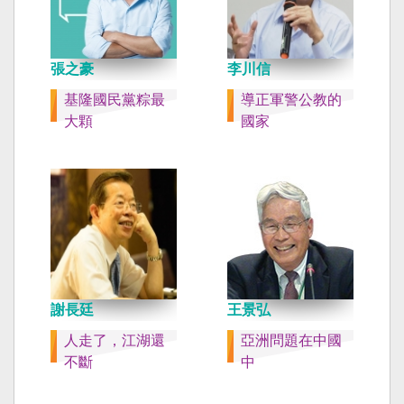
張之豪
李川信
基隆國民黨粽最
導正軍警公教的
大顆
國家
謝長廷
王景弘
人走了，江湖還
亞洲問題在中國
不斷
中