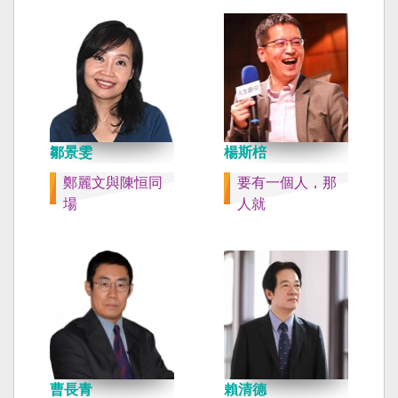
鄒景雯
楊斯棓
鄭麗文與陳恒同
要有一個人，那
場
人就
曹長青
賴清德