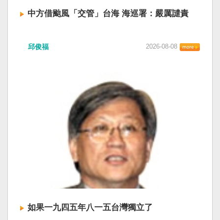
中方借颱風「交管」台海 海巡署：嚴厲譴責
中國廣東海事局公告，受到颱風白海豚影響，
邱俊福
2026-08-08
「將對經過台灣海峽南口北上船舶實施交通管
制」。海巡署昨晚嚴正駁斥，強調中國無任何權
利在台灣海峽實施交通管制。（圖擷取自中國央
視網） 陸委會：中共無理粗魯聲明 極其可笑 中國
廣東海事局公告，受到颱風白海豚影響，「將對
經過台灣海峽南口北上船舶實施交通管制」。海
巡署昨晚嚴正駁斥，強調中國無任何權利在台灣
海峽實施交通管制。陸委會也表示，中共假借颱
風名義聲稱管制相關海域，違反聯合國海洋法公
約等國際規範，「中共有關部門的無理粗魯聲明
是對國際秩序與規範的無知、漠視與踐踏，極其
可笑」。 中國海事局官網六日公告，颱風白海豚
將影響台灣海峽及周邊海域，廣東海事局決定六
日晚間六時起，對經過台灣海峽南口北上船舶實
施交通管制，各船舶必須遵守交通管制要求，聽
如果一九四五年八一五台灣獨立了
從現場海事管理機構指揮。 海巡署昨表示，台灣