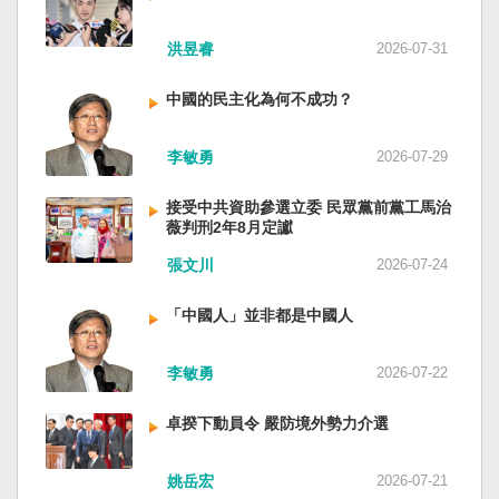
洪昱睿
2026-07-31
中國的民主化為何不成功？
李敏勇
2026-07-29
接受中共資助參選立委 民眾黨前黨工馬治
薇判刑2年8月定讞
張文川
2026-07-24
「中國人」並非都是中國人
李敏勇
2026-07-22
卓揆下動員令 嚴防境外勢力介選
姚岳宏
2026-07-21