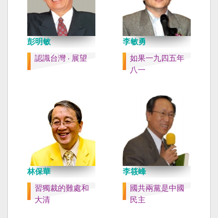
彭明敏
李敏勇
認識台灣 ‧ 展望
如果一九四五年
八一
林保華
李筱峰
習獨裁的難處和
國共兩黨是中國
大清
民主