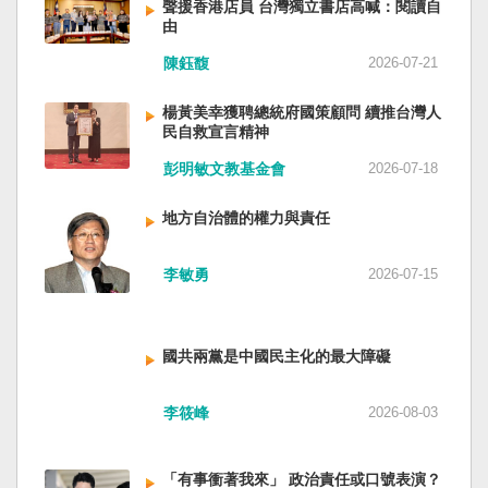
聲援香港店員 台灣獨立書店高喊：閱讀自
由
陳鈺馥
2026-07-21
楊黃美幸獲聘總統府國策顧問 續推台灣人
民自救宣言精神
彭明敏文教基金會
2026-07-18
地方自治體的權力與責任
李敏勇
2026-07-15
國共兩黨是中國民主化的最大障礙
李筱峰
2026-08-03
「有事衝著我來」 政治責任或口號表演？