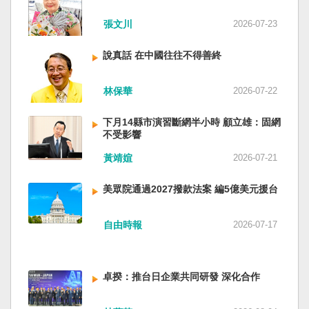
近平思想嗎？ 最後一句是「會議還研究了其他事
張文川
2026-07-23
項。」這是每次外媒最感興趣的問題，那就是人
事問題。港媒大做文章，排查二十屆中央委員清
說真話 在中國往往不得善終
洗了多少人？這為習近平的進一步獨裁和二十一
大續任鋪平道路。據統計，過去一年，已有十九
名中央委員被官方宣布落馬或罷免全國人大代表
林保華
2026-07-22
職務。另外還有「失蹤」者。總共接近三十人。
領銜的是兩名政治局委員：軍委副主席張又俠與
下月14縣市演習斷網半小時 顧立雄：固網
新疆黨委書記馬興瑞。 軍方還有原中央軍委副主
不受影響
席何衛東、原軍委委員兼聯合參謀部參謀長劉振
黃靖媗
2026-07-21
立、原軍委政治工作部主任苗華、前信息支援部
隊政委李偉、前陸軍司令員李橋、前中央軍委裝
美眾院通過2027撥款法案 編5億美元援台
備發展部部長許學強、前西部戰區政委李鳳彪、
前空軍政委郭普校、前東部戰區政委劉青松、前
南部戰區司令員吳亞男、前南部戰區政委王文
自由時報
2026-07-17
全、前西部戰區司令員汪海江、前北部戰區司令
員黃銘、前中部戰區政委徐德清、前國防大學政
委鍾紹軍等。 黨政系統部分，前廣西政府主席藍
卓揆：推台日企業共同研發 深化合作
天立、前內蒙古政府主席王莉霞、前中國證監會
主席易會滿、前內蒙古黨委書記孫紹騁、前浙江