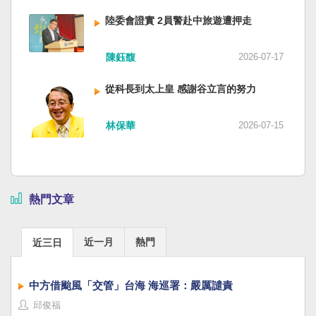
陸委會證實 2員警赴中旅遊遭押走
陳鈺馥
2026-07-17
從科長到太上皇 感謝谷立言的努力
林保華
2026-07-15
熱門文章
近一月
熱門
近三日
中方借颱風「交管」台海 海巡署：嚴厲譴責
邱俊福