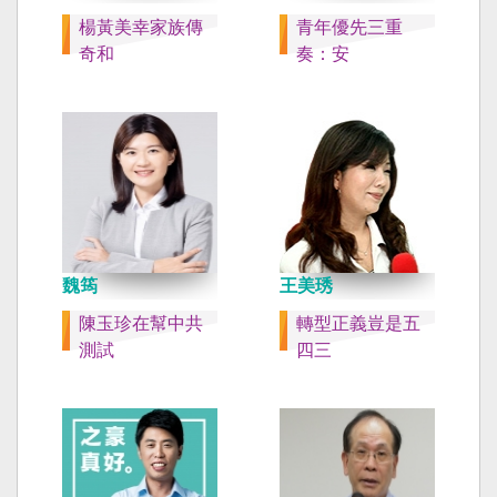
楊黃美幸家族傳
青年優先三重
奇和
奏：安
魏筠
王美琇
陳玉珍在幫中共
轉型正義豈是五
測試
四三