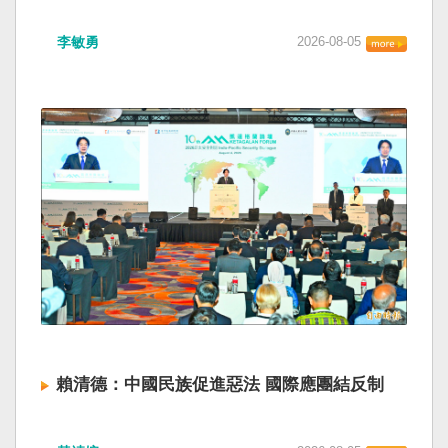
海峽為國際水域，依據「聯合國海洋法公約」等
如果一九四五年八一五台灣獨立了， 二戰後台灣
國際規範，領海範圍外均適用國際法「公海航行
李敏勇
2026-08-05
的歷史就不會有中國國民黨，也不會捲入迄今仍
自由」原則，中國無任何權利對該水域實施「管
糾纏未解的中國困境。中華民國早就完全被中華
制」；海巡署向來尊重符合國際法的航行自由，
人民共和國接續了，中國是中國，台灣是台灣。
對於中方假借「颱風」之名，行假造「管轄權」
兩岸已有正常外交，中國也可致力提升國民福
之實的認知作戰，企圖藉海事管制將台海內水
祉。 如果一九四五年八一五台灣獨立了，就像二
化，予以最嚴厲譴責，並要求中方恪守國際規
戰後許多殖民地選擇獨立，成為杭廷頓第二波民
範，避免破壞區域的和平穩定。 海巡署同時強
主化的歷史。獨立的台灣會像脫離日本殖民的韓
調，將持續運用聯合情監偵手段，全天候掌握我
國，八一五這一天成為獨立紀念日及光復節。不
國周邊海域動態，目前未偵獲中國船舶異常舉
同於有國家歷史的朝鮮，台灣是新興國家，開展
動，亦未接獲航商反映遭到廣播干擾，提醒航經
自己國家的歷史。台灣沒有像朝鮮的左右路線競
該海域之商貨輪，如接獲中方廣播時，無需理會
逐政權，造成內戰形成南韓、北朝分裂國家的歷
中方要求，並請立即通報相關單位，海巡署將會
史。或許會有左右路線政黨，形塑台灣的國家之
採取一切必要手段，確保船舶航行自由與安全。
路。 如果一九四五年八一五台灣獨立了，一九四
九年中華人民共和國革命推翻中華民國，中國國
民黨蔣介石政權只能選擇海南島，國共競鬥的歷
史就會是另一種局面，與台灣無關。台灣沒有中
賴清德：中國民族促進惡法 國際應團結反制
國問題，中國也沒有台灣問題。台灣與中國也不
至於陳兵海峽兩岸，戰爭的陰影籠罩。 如果一九
賴清德總統昨於凱達格蘭論壇致詞表示，中國
四五年八一五台灣獨立了，台灣會成為東亞漢字