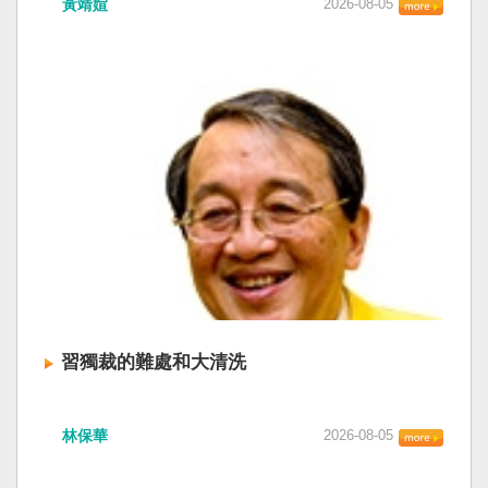
黃靖媗
2026-08-05
「民族團結進步促進法」對各國人民進行政治審
文化圈一個不屬於中國的新興國家。台灣或許像
查，國際社會應團結反制。（記者田裕華攝） 中
新加坡一樣，通行漢字中文華語，也留下日本
國七月一日起實施「民族團結進步促進法」，總
語，一如新加坡留下英文，本土原有的福佬話、
統賴清德昨日於凱達格蘭論壇致詞表示，中國的
客家話、原住民各族語也不會被壓迫。 如果一九
「民促法」不僅侵害台灣主權，更透過跨國鎮
四五年八一五台灣獨立了，台灣早已是聯合國會
壓，對世界各國人民進行政治審查、製造寒蟬效
員國，也不至於迄今仍以國體不明的身分爭取加
應，是國際社會應該團結反制的惡法；台灣不會
入聯合國。當然不會捲入國內戰後兩個中國的鬥
接受統戰滲透和紅色恐怖、不會坐視中國將壓迫
爭。當然也沒有以反共為名、行專政之實的卅八
黑手伸進台灣，或任何自由國家與地區。 不會坐
年戒嚴讓許多政治受難者的母親長期在黑夜哭
視北京黑手伸進台灣 賴清德指出，中國上個月不
泣。 如果一九四五年八一五台灣獨立了，台灣早
顧國際反對，實施「民族團結進步促進法」，
已民主化，不必有長期戒嚴體制的壓迫，也沒有
「對中政策跨國議會聯盟」（IPAC）隨即發表聲
隨中國國民黨從中國流亡到台灣形成的流亡殖民
明，譴責嚴重違反基本人權。他感謝IPAC日本共
群落留下來的遺民問題。漢字文化圈的國家台灣
同主席中谷元、IPAC執行主任裴倫德昨以行動再
會傳承更多日本留下來的風貌，如果吸引中國人
次彰顯這份聲明的立場，很榮幸代表台灣人民接
來台也是中國僑民或台灣新住民、新國民，而不
習獨裁的難處和大清洗
受IPAC的聲明，台灣會給予堅定的支持，共同捍
是什麼外省人。 如果一九四五年八一五台灣獨立
衛全球民主法治。 賴清德強調，中國的「民促
了，台灣早就是一個小而美的民主國家，不必在
中共在七月卅日政治局會議上，決定十月召開五
法」不僅侵害台灣主權、迫害宗教與少數族群，
國民養成過程的教育被教導成一個虛構的大國，
林保華
2026-08-05
中全會。本來以為在七月上海的AI全球大會以
更透過跨國鎮壓手段，對世界各國人民進行政治
也不會有見證二二八事件的美國副領事葛超智
後，習近平會乘勝追擊，豈料會議對AI突然非常
審查、製造寒蟬效應，是一部國際社會應該團結
（G. Kerr）《被出賣的台灣》這本書。台灣是三