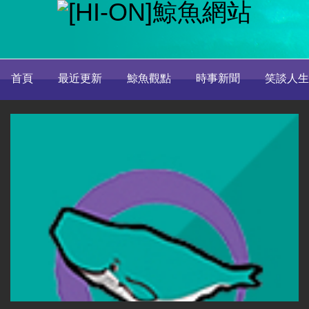
首頁
最近更新
鯨魚觀點
時事新聞
笑談人生