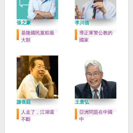
張之豪
李川信
基隆國民黨粽最
導正軍警公教的
大顆
國家
謝長廷
王景弘
人走了，江湖還
亞洲問題在中國
不斷
中