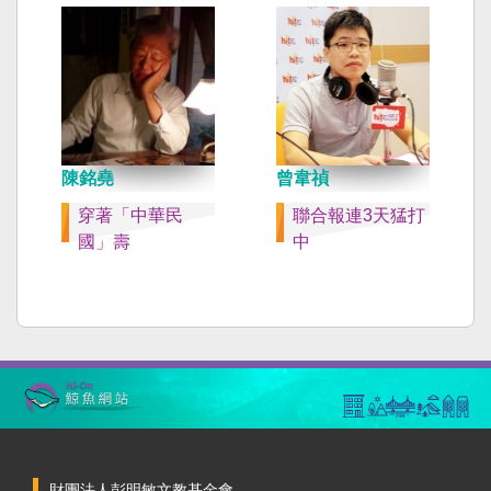
陳銘堯
曾韋禎
穿著「中華民
聯合報連3天猛打
國」壽
中
財團法人彭明敏文教基金會