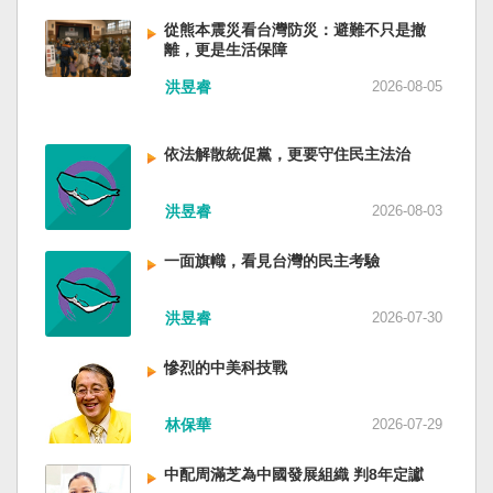
低調，僅僅只有一段話，往常喜歡用的「鑄牢」
反制的惡法。 提醒各國「紅色恐怖正在世界蔓
萬六千多平方公里的美麗島嶼群落，中央山脈南
不見了，改為「加快、加強」。從奇技淫巧改為
延」 賴清德表示，面對中國威權主義不斷擴張，
從熊本震災看台灣防災：避難不只是撤
北相連，四面海域環抱，是島嶼國度不是大陸國
離，更是生活保障
「適應不同群體消費需求擴大優質供給」。顯然
紅色恐怖正在世界各地蔓延，今年論壇主題聚焦
家。 一九四五年八一五，台灣人在祖國的迷惘與
七月中國官方的經濟數字，製造業採購經理人指
討論全球的民主韌性、灰帶侵擾的因應聯防，以
迷障中做了錯誤的選擇，不只造成台灣集體命運
洪昱睿
2026-08-05
數PMI，由六月的五十．三％大幅滑落至四十九．
及非紅供應鏈的重塑，更加反映出台灣在國際社
的坎坷挫折，也影響中國的國家分裂。民主化後
二％，不僅低於預估的五十．一％，更一舉跌破
會中的角色定位，以及期許台灣能承擔的國際責
的台灣，要走向新歷史，珍惜台灣自己的條件，
五十％榮枯線，加上非製造業和綜合PMI產出指數
任。 賴清德表示，當今台灣的民主成就受到國際
依法解散統促黨，更要守住民主法治
好好建構我們尚未正常化的國家。台灣是小而
三大核心指標同步跌穿榮枯線，習近平的梭哈
的肯定，面對中國「民促法」的威脅，台灣不會
美、豐裕而堅強，在太平洋西南海域，一個閃亮
（孤注一擲）失敗，在會議文件上不得不兩處承
接受統戰滲透和紅色恐怖、不會坐視中國將壓迫
的國家。 中國啊！請獨立於台灣之外吧！如果在
洪昱睿
2026-08-03
認「困難」。 一處是「有效應對各種外部衝擊和
黑手伸進台灣，或任何自由國家與地區。 賴清德
意收拾「中華民國」這個你們立鑄為繼承之國碑
內部困難」，後面提及「要高度重視經濟運行中
強調，台灣會以行動積極響應，落實「集體防
銘的國號，台灣也會尊重歷史，對殘餘中國做歷
一面旗幟，看見台灣的民主考驗
的困難挑戰」。其後各段落所說的例如公平競
禦、責任分擔」，並將持續提升國防力量、強化
史的了結，寫下句點。生活在台灣的人們應共同
爭、就業、三農、天災等都是。而「常態化解決
全社會防衛韌性，增進國際合作，凝聚最大的力
起造一個對「中國」不構成侵權的新國家，開啟
企業帳款拖欠問題」，更暴露企業之間拖欠已經
洪昱睿
2026-07-30
量，確保印太區域的和平穩定；台灣也將善用
歷史的新樂章。歷史不會重來，但提供教訓。
是常態化。近三十年前的「三角債」是不是復活
AI、半導體、資通訊等高科技產業優勢，串聯民
（作者是詩人）
了？企業發薪給員工當然也拖欠。 另外有兩處提
主夥伴，一起打造「非紅供應鏈」，來強化經濟
慘烈的中美科技戰
到「兜牢基層『三保』底線」和「抓好『一老一
韌性，讓彼此的國家更安全更繁榮。 最後，賴清
小』服務保障」，社會保險系統也出了問題。 後
德說，台灣是民主自由的燈塔，也是印太和平的
林保華
2026-07-29
段有一句「推動各級領導幹部以更加昂揚向上的
重要基石，即使威權主義威脅及全球新興挑戰不
精氣神，不斷創造高質量發展新業績」。不懂什
斷，台灣有堅定的意志，確保民主燈塔永明，自
中配周滿芝為中國發展組織 判8年定讞
麼是「精氣神」，還以為是假文件，是新時代習
由基石永固。