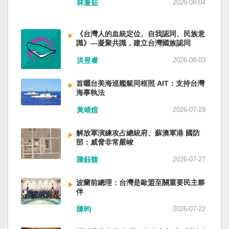
林薏茹
2026-08-04
省委書記易煉紅、前應急管理部部長王祥喜、前
重慶市長胡衡華等。前中聯部部長劉建超、前工
信部部長金壯龍、前中央軍民融合辦常務副主任
《台灣人的血統定位、自我認同、民族意
雷凡培，都是被不正常免職。 最新的河北黨書記
識》—凝聚共識，建立台灣國族認同
倪岳峰「另有任用」，應該是與德國之聲與紐約
洪昱睿
2026-08-03
時報披露張家口對海外人士動態控制平台被登錄
有關。 這些大清洗是反映習近平的穩定還是不
安？ （作者林保華為資深時事評論員）
首曬台美海巡艦艇同框照 AIT：支持台灣
海事執法
黃靖媗
2026-07-29
解放軍演練攻占總統府、蘇澳軍港 國防
部：威脅非常嚴峻
陳鈺馥
2026-07-27
波蘭前總理：台灣是歐盟至關重要民主夥
伴
陳昀
2026-07-22