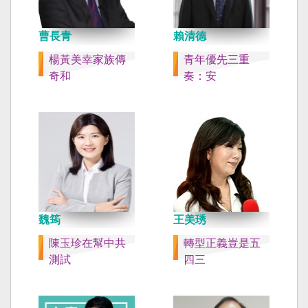
曹長青
賴清德
楊黃美幸家族傳
青年優先三重
奇和
奏：安
魏筠
王美琇
陳玉珍在幫中共
轉型正義豈是五
測試
四三