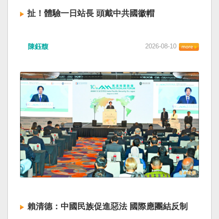
扯！體驗一日站長 頭戴中共國徽帽
日月潭風景區管理處8日在車埕舉辦「鐵道音樂嘉
陳鈺馥
2026-08-10
年華」，其中一日站長體驗活動，現場竟提供多
頂有中共五星國徽的車長帽供民眾配戴拍照。
（讀者提供） 車埕鐵道音樂嘉年華染紅 學者：建
立國家識別審核機制 為慶祝集集線復駛，交通部
觀光署日月潭風景區管理處（日管處）八日在車
埕火車站鐵道廣場舉辦「鐵道音樂嘉年華」，其
中一日站長體驗活動，竟然提供多頂中共五星國
徽的車長帽供民眾配戴拍照，令家長傻眼；日管
處表示，委辦廠商忘記把首次買錯的道具帽拿
走，另一組場佈人員就全部布置，該處疏忽沒有
現場再次檢查，對此深感抱歉。觀光署署長陳玉
秀則表示，會對相關人員進行懲處。 觀光署：廠
商輕忽 日管處監督不力將懲處 台中市政府住宅處
政風室日前發布給社宅配合張貼的宣傳公告上，
被發現介紹中央主管機關配圖竟是「中國國
賴清德：中國民族促進惡法 國際應團結反制
徽」，引發民眾質疑台中市府「自行回歸祖國懷