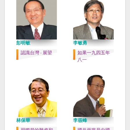
彭明敏
李敏勇
認識台灣 ‧ 展望
如果一九四五年
八一
林保華
李筱峰