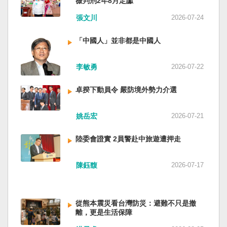
薇判刑2年8月定讞
四五年八一五台灣獨立了，台灣早已是聯合國會
張文川
2026-07-24
員國，也不至於迄今仍以國體不明的身分爭取加
入聯合國。當然不會捲入國內戰後兩個中國的鬥
「中國人」並非都是中國人
爭。當然也沒有以反共為名、行專政之實的卅八
年戒嚴讓許多政治受難者的母親長期在黑夜哭
泣。 如果一九四五年八一五台灣獨立了，台灣早
李敏勇
2026-07-22
已民主化，不必有長期戒嚴體制的壓迫，也沒有
隨中國國民黨從中國流亡到台灣形成的流亡殖民
卓揆下動員令 嚴防境外勢力介選
群落留下來的遺民問題。漢字文化圈的國家台灣
會傳承更多日本留下來的風貌，如果吸引中國人
姚岳宏
2026-07-21
來台也是中國僑民或台灣新住民、新國民，而不
是什麼外省人。 如果一九四五年八一五台灣獨立
陸委會證實 2員警赴中旅遊遭押走
了，台灣早就是一個小而美的民主國家，不必在
國民養成過程的教育被教導成一個虛構的大國，
也不會有見證二二八事件的美國副領事葛超智
陳鈺馥
2026-07-17
（G. Kerr）《被出賣的台灣》這本書。台灣是三
萬六千多平方公里的美麗島嶼群落，中央山脈南
北相連，四面海域環抱，是島嶼國度不是大陸國
從熊本震災看台灣防災：避難不只是撤
家。 一九四五年八一五，台灣人在祖國的迷惘與
離，更是生活保障
迷障中做了錯誤的選擇，不只造成台灣集體命運