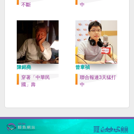
不斷
中
陳銘堯
曾韋禎
穿著「中華民
聯合報連3天猛打
國」壽
中