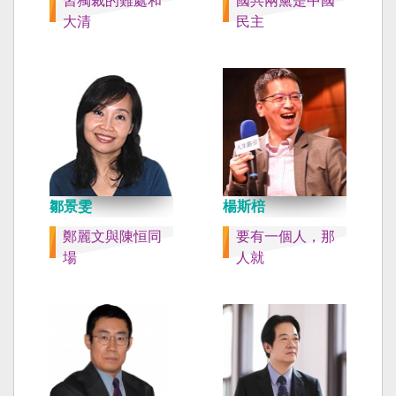
習獨裁的難處和
國共兩黨是中國
大清
民主
鄒景雯
楊斯棓
鄭麗文與陳恒同
要有一個人，那
場
人就