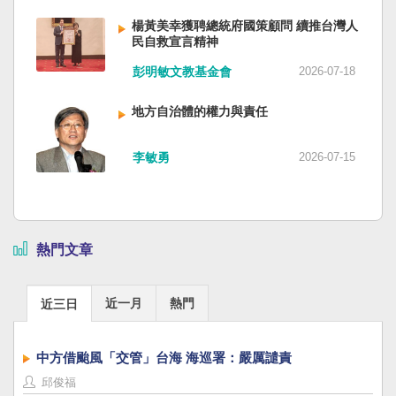
楊黃美幸獲聘總統府國策顧問 續推台灣人
民自救宣言精神
彭明敏文教基金會
2026-07-18
地方自治體的權力與責任
李敏勇
2026-07-15
熱門文章
近一月
熱門
近三日
中方借颱風「交管」台海 海巡署：嚴厲譴責
邱俊福