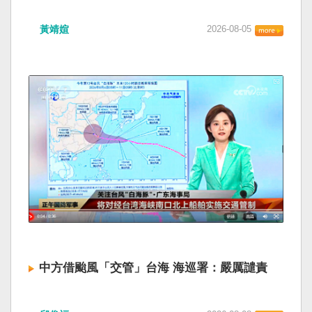
抱」。無獨有偶，有民眾向本報爆料，他於八月
賴清德總統昨於凱達格蘭論壇致詞表示，中國
八日在車埕站舉辦的「鐵道音樂嘉年華」，活動
黃靖媗
2026-08-05
「民族團結進步促進法」對各國人民進行政治審
佈置「我在車埕站等你」立牌，現場提供給民眾
查，國際社會應團結反制。（記者田裕華攝） 中
穿戴的道具竟有多頂中國國徽車長帽，男女樣式
國七月一日起實施「民族團結進步促進法」，總
都有，分別與台鐵的帽子放在一起，很多不知情
統賴清德昨日於凱達格蘭論壇致詞表示，中國的
家長、小孩戴著拍照，這是公家單位舉辦的活
「民促法」不僅侵害台灣主權，更透過跨國鎮
動，實在非常離譜。 日管處表示，廠商告知曾上
壓，對世界各國人民進行政治審查、製造寒蟬效
網買了兩次帽子，第一次貨品寄到後發現帽子上
應，是國際社會應該團結反制的惡法；台灣不會
有中國國徽，趕緊再次上網購買台鐵車長帽；活
接受統戰滲透和紅色恐怖、不會坐視中國將壓迫
動前一日廠商把活動道具集中一處，卻忘了把第
黑手伸進台灣，或任何自由國家與地區。 不會坐
一次買錯的表演帽拿掉，另一組場佈人員將所有
視北京黑手伸進台灣 賴清德指出，中國上個月不
道具全部帶到現場布置。 廠商昨坦承有嚴重疏
顧國際反對，實施「民族團結進步促進法」，
失；觀光署署長陳玉秀表示，這次廠商太輕忽，
「對中政策跨國議會聯盟」（IPAC）隨即發表聲
會依照委辦契約狀況處理，日月潭風管處身為委
明，譴責嚴重違反基本人權。他感謝IPAC日本共
託單位，現場監督不到位也有責任，她會對相關
同主席中谷元、IPAC執行主任裴倫德昨以行動再
人員進行懲處。 東海大學陸研中心副執行長洪浦
次彰顯這份聲明的立場，很榮幸代表台灣人民接
釗受訪表示，單一事件可以解釋為疏失，類似事
受IPAC的聲明，台灣會給予堅定的支持，共同捍
件接連發生，就要問我們的公務體系是不是對中
中方借颱風「交管」台海 海巡署：嚴厲譴責
衛全球民主法治。 賴清德強調，中國的「民促
國政治符號失去了應有的辨識與警覺。政府活動
法」不僅侵害台灣主權、迫害宗教與少數族群，
讓中國國徽一路進到現場，甚至戴到民眾與小朋
中國廣東海事局公告，受到颱風白海豚影響，
更透過跨國鎮壓手段，對世界各國人民進行政治
友頭上，不能查完原因就算了。 「中國的政治符