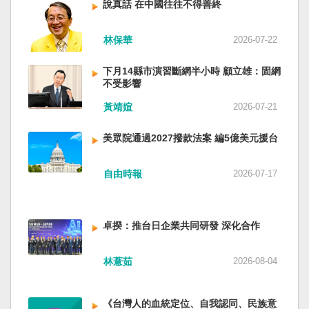
說真話 在中國往往不得善終
林保華
2026-07-22
下月14縣市演習斷網半小時 顧立雄：固網
不受影響
黃靖媗
2026-07-21
美眾院通過2027撥款法案 編5億美元援台
自由時報
2026-07-17
卓揆：推台日企業共同研發 深化合作
林薏茹
2026-08-04
《台灣人的血統定位、自我認同、民族意