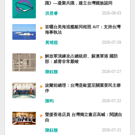
識》—凝聚共識，建立台灣國族認同
洪昱睿
2026-08-03
首曬台美海巡艦艇同框照 AIT：支持台灣
海事執法
黃靖媗
2026-07-29
解放軍演練攻占總統府、蘇澳軍港 國防
部：威脅非常嚴峻
陳鈺馥
2026-07-27
波蘭前總理：台灣是歐盟至關重要民主夥
伴
陳昀
2026-07-22
聲援香港店員 台灣獨立書店高喊：閱讀自
由
陳鈺馥
2026-07-21