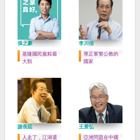
張之豪
李川信
基隆國民黨粽最
導正軍警公教的
大顆
國家
謝長廷
王景弘
人走了，江湖還
亞洲問題在中國