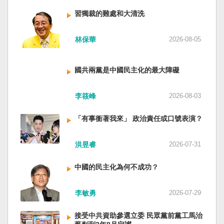
人民共和國接續了，中國是中國，台灣是台灣。
對於中方假借「颱風」之名，行假造「管轄權」
斷，台灣有堅定的意志，確保民主燈塔永明，自
兩岸已有正常外交，中國也可致力提升國民福
之實的認知作戰，企圖藉海事管制將台海內水
習獨裁的難處和大清洗
由基石永固。
祉。 如果一九四五年八一五台灣獨立了，就像二
化，予以最嚴厲譴責，並要求中方恪守國際規
戰後許多殖民地選擇獨立，成為杭廷頓第二波民
範，避免破壞區域的和平穩定。 海巡署同時強
林保華
2026-08-05
主化的歷史。獨立的台灣會像脫離日本殖民的韓
調，將持續運用聯合情監偵手段，全天候掌握我
國，八一五這一天成為獨立紀念日及光復節。不
國周邊海域動態，目前未偵獲中國船舶異常舉
同於有國家歷史的朝鮮，台灣是新興國家，開展
動，亦未接獲航商反映遭到廣播干擾，提醒航經
國共兩黨是中國民主化的最大障礙
自己國家的歷史。台灣沒有像朝鮮的左右路線競
該海域之商貨輪，如接獲中方廣播時，無需理會
逐政權，造成內戰形成南韓、北朝分裂國家的歷
中方要求，並請立即通報相關單位，海巡署將會
李筱峰
2026-08-03
史。或許會有左右路線政黨，形塑台灣的國家之
採取一切必要手段，確保船舶航行自由與安全。
路。 如果一九四五年八一五台灣獨立了，一九四
「有事衝著我來」 政治責任或口號表演？
九年中華人民共和國革命推翻中華民國，中國國
民黨蔣介石政權只能選擇海南島，國共競鬥的歷
史就會是另一種局面，與台灣無關。台灣沒有中
洪昱睿
2026-07-31
國問題，中國也沒有台灣問題。台灣與中國也不
至於陳兵海峽兩岸，戰爭的陰影籠罩。 如果一九
中國的民主化為何不成功？
四五年八一五台灣獨立了，台灣會成為東亞漢字
文化圈一個不屬於中國的新興國家。台灣或許像
李敏勇
2026-07-29
新加坡一樣，通行漢字中文華語，也留下日本
語，一如新加坡留下英文，本土原有的福佬話、
接受中共資助參選立委 民眾黨前黨工馬治
客家話、原住民各族語也不會被壓迫。 如果一九