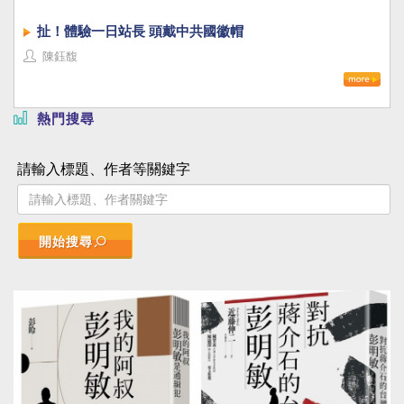
扯！體驗一日站長 頭戴中共國徽帽
陳鈺馥
熱門搜尋
請輸入標題、作者等關鍵字
開始搜尋