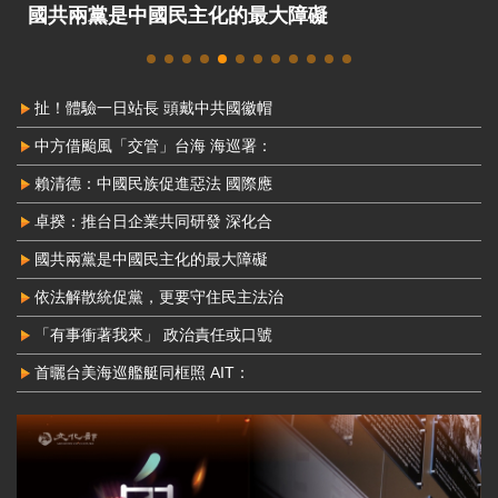
國共兩黨是中國民主化的最大障礙
扯！體驗一日站長 頭戴中共國徽帽
中方借颱風「交管」台海 海巡署：
賴清德：中國民族促進惡法 國際應
卓揆：推台日企業共同研發 深化合
國共兩黨是中國民主化的最大障礙
依法解散統促黨，更要守住民主法治
「有事衝著我來」 政治責任或口號
首曬台美海巡艦艇同框照 AIT：