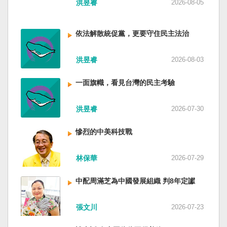
洪昱睿
2026-08-05
的坎坷挫折，也影響中國的國家分裂。民主化後
的台灣，要走向新歷史，珍惜台灣自己的條件，
好好建構我們尚未正常化的國家。台灣是小而
依法解散統促黨，更要守住民主法治
美、豐裕而堅強，在太平洋西南海域，一個閃亮
的國家。 中國啊！請獨立於台灣之外吧！如果在
洪昱睿
2026-08-03
意收拾「中華民國」這個你們立鑄為繼承之國碑
銘的國號，台灣也會尊重歷史，對殘餘中國做歷
史的了結，寫下句點。生活在台灣的人們應共同
一面旗幟，看見台灣的民主考驗
起造一個對「中國」不構成侵權的新國家，開啟
歷史的新樂章。歷史不會重來，但提供教訓。
洪昱睿
2026-07-30
（作者是詩人）
慘烈的中美科技戰
林保華
2026-07-29
中配周滿芝為中國發展組織 判8年定讞
張文川
2026-07-23