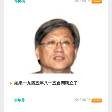
邱俊福
2026-08-08
「將對經過台灣海峽南口北上船舶實施交通管
審查、製造寒蟬效應，是一部國際社會應該團結
號透過商品、網路素材、AI生成內容等，透過不
制」。海巡署昨晚嚴正駁斥，強調中國無任何權
反制的惡法。 提醒各國「紅色恐怖正在世界蔓
同管道進入台灣社會！」洪浦釗說，中央與地方
利在台灣海峽實施交通管制。（圖擷取自中國央
延」 賴清德表示，面對中國威權主義不斷擴張，
公務體系都需要具備基本辨識能力，並建立明確
視網） 陸委會：中共無理粗魯聲明 極其可笑 中國
紅色恐怖正在世界各地蔓延，今年論壇主題聚焦
的國家識別審核機制，對外發布或公開使用前都
廣東海事局公告，受到颱風白海豚影響，「將對
討論全球的民主韌性、灰帶侵擾的因應聯防，以
應完成查核。 洪建議，公務採購與委外活動也應
經過台灣海峽南口北上船舶實施交通管制」。海
及非紅供應鏈的重塑，更加反映出台灣在國際社
把國家識別納入驗收項目，要求承辦單位與廠商
巡署昨晚嚴正駁斥，強調中國無任何權利在台灣
會中的角色定位，以及期許台灣能承擔的國際責
負起審核責任，不能把內容製作交出去，政府的
海峽實施交通管制。陸委會也表示，中共假借颱
任。 賴清德表示，當今台灣的民主成就受到國際
責任也跟著外包。中央也應針對近期事件提出共
風名義聲稱管制相關海域，違反聯合國海洋法公
的肯定，面對中國「民促法」的威脅，台灣不會
同審核原則，讓中央與地方機關有所依循。
約等國際規範，「中共有關部門的無理粗魯聲明
接受統戰滲透和紅色恐怖、不會坐視中國將壓迫
是對國際秩序與規範的無知、漠視與踐踏，極其
黑手伸進台灣，或任何自由國家與地區。 賴清德
可笑」。 中國海事局官網六日公告，颱風白海豚
強調，台灣會以行動積極響應，落實「集體防
將影響台灣海峽及周邊海域，廣東海事局決定六
禦、責任分擔」，並將持續提升國防力量、強化
日晚間六時起，對經過台灣海峽南口北上船舶實
全社會防衛韌性，增進國際合作，凝聚最大的力
施交通管制，各船舶必須遵守交通管制要求，聽
量，確保印太區域的和平穩定；台灣也將善用
如果一九四五年八一五台灣獨立了
從現場海事管理機構指揮。 海巡署昨表示，台灣
AI、半導體、資通訊等高科技產業優勢，串聯民
海峽為國際水域，依據「聯合國海洋法公約」等
主夥伴，一起打造「非紅供應鏈」，來強化經濟
如果一九四五年八一五台灣獨立了， 二戰後台灣
國際規範，領海範圍外均適用國際法「公海航行
韌性，讓彼此的國家更安全更繁榮。 最後，賴清
李敏勇
2026-08-05
的歷史就不會有中國國民黨，也不會捲入迄今仍
自由」原則，中國無任何權利對該水域實施「管
德說，台灣是民主自由的燈塔，也是印太和平的
糾纏未解的中國困境。中華民國早就完全被中華
制」；海巡署向來尊重符合國際法的航行自由，
重要基石，即使威權主義威脅及全球新興挑戰不