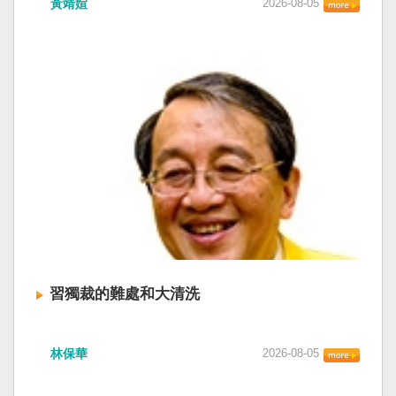
黃靖媗
2026-08-05
「民族團結進步促進法」對各國人民進行政治審
文化圈一個不屬於中國的新興國家。台灣或許像
查，國際社會應團結反制。（記者田裕華攝） 中
新加坡一樣，通行漢字中文華語，也留下日本
國七月一日起實施「民族團結進步促進法」，總
語，一如新加坡留下英文，本土原有的福佬話、
統賴清德昨日於凱達格蘭論壇致詞表示，中國的
客家話、原住民各族語也不會被壓迫。 如果一九
「民促法」不僅侵害台灣主權，更透過跨國鎮
四五年八一五台灣獨立了，台灣早已是聯合國會
壓，對世界各國人民進行政治審查、製造寒蟬效
員國，也不至於迄今仍以國體不明的身分爭取加
應，是國際社會應該團結反制的惡法；台灣不會
入聯合國。當然不會捲入國內戰後兩個中國的鬥
接受統戰滲透和紅色恐怖、不會坐視中國將壓迫
爭。當然也沒有以反共為名、行專政之實的卅八
黑手伸進台灣，或任何自由國家與地區。 不會坐
年戒嚴讓許多政治受難者的母親長期在黑夜哭
視北京黑手伸進台灣 賴清德指出，中國上個月不
泣。 如果一九四五年八一五台灣獨立了，台灣早
顧國際反對，實施「民族團結進步促進法」，
已民主化，不必有長期戒嚴體制的壓迫，也沒有
「對中政策跨國議會聯盟」（IPAC）隨即發表聲
隨中國國民黨從中國流亡到台灣形成的流亡殖民
明，譴責嚴重違反基本人權。他感謝IPAC日本共
群落留下來的遺民問題。漢字文化圈的國家台灣
同主席中谷元、IPAC執行主任裴倫德昨以行動再
會傳承更多日本留下來的風貌，如果吸引中國人
次彰顯這份聲明的立場，很榮幸代表台灣人民接
來台也是中國僑民或台灣新住民、新國民，而不
習獨裁的難處和大清洗
受IPAC的聲明，台灣會給予堅定的支持，共同捍
是什麼外省人。 如果一九四五年八一五台灣獨立
衛全球民主法治。 賴清德強調，中國的「民促
了，台灣早就是一個小而美的民主國家，不必在
中共在七月卅日政治局會議上，決定十月召開五
法」不僅侵害台灣主權、迫害宗教與少數族群，
國民養成過程的教育被教導成一個虛構的大國，
林保華
2026-08-05
中全會。本來以為在七月上海的AI全球大會以
更透過跨國鎮壓手段，對世界各國人民進行政治
也不會有見證二二八事件的美國副領事葛超智
後，習近平會乘勝追擊，豈料會議對AI突然非常
審查、製造寒蟬效應，是一部國際社會應該團結
（G. Kerr）《被出賣的台灣》這本書。台灣是三