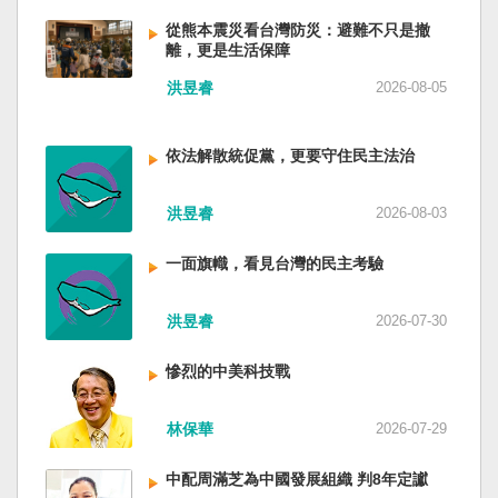
低調，僅僅只有一段話，往常喜歡用的「鑄牢」
反制的惡法。 提醒各國「紅色恐怖正在世界蔓
萬六千多平方公里的美麗島嶼群落，中央山脈南
不見了，改為「加快、加強」。從奇技淫巧改為
延」 賴清德表示，面對中國威權主義不斷擴張，
從熊本震災看台灣防災：避難不只是撤
北相連，四面海域環抱，是島嶼國度不是大陸國
離，更是生活保障
「適應不同群體消費需求擴大優質供給」。顯然
紅色恐怖正在世界各地蔓延，今年論壇主題聚焦
家。 一九四五年八一五，台灣人在祖國的迷惘與
七月中國官方的經濟數字，製造業採購經理人指
討論全球的民主韌性、灰帶侵擾的因應聯防，以
迷障中做了錯誤的選擇，不只造成台灣集體命運
洪昱睿
2026-08-05
數PMI，由六月的五十．三％大幅滑落至四十九．
及非紅供應鏈的重塑，更加反映出台灣在國際社
的坎坷挫折，也影響中國的國家分裂。民主化後
二％，不僅低於預估的五十．一％，更一舉跌破
會中的角色定位，以及期許台灣能承擔的國際責
的台灣，要走向新歷史，珍惜台灣自己的條件，
五十％榮枯線，加上非製造業和綜合PMI產出指數
任。 賴清德表示，當今台灣的民主成就受到國際
依法解散統促黨，更要守住民主法治
好好建構我們尚未正常化的國家。台灣是小而
三大核心指標同步跌穿榮枯線，習近平的梭哈
的肯定，面對中國「民促法」的威脅，台灣不會
美、豐裕而堅強，在太平洋西南海域，一個閃亮
（孤注一擲）失敗，在會議文件上不得不兩處承
接受統戰滲透和紅色恐怖、不會坐視中國將壓迫
的國家。 中國啊！請獨立於台灣之外吧！如果在
洪昱睿
2026-08-03
認「困難」。 一處是「有效應對各種外部衝擊和
黑手伸進台灣，或任何自由國家與地區。 賴清德
意收拾「中華民國」這個你們立鑄為繼承之國碑
內部困難」，後面提及「要高度重視經濟運行中
強調，台灣會以行動積極響應，落實「集體防
銘的國號，台灣也會尊重歷史，對殘餘中國做歷
一面旗幟，看見台灣的民主考驗
的困難挑戰」。其後各段落所說的例如公平競
禦、責任分擔」，並將持續提升國防力量、強化
史的了結，寫下句點。生活在台灣的人們應共同
爭、就業、三農、天災等都是。而「常態化解決
全社會防衛韌性，增進國際合作，凝聚最大的力
起造一個對「中國」不構成侵權的新國家，開啟
企業帳款拖欠問題」，更暴露企業之間拖欠已經
洪昱睿
2026-07-30
量，確保印太區域的和平穩定；台灣也將善用
歷史的新樂章。歷史不會重來，但提供教訓。
是常態化。近三十年前的「三角債」是不是復活
AI、半導體、資通訊等高科技產業優勢，串聯民
（作者是詩人）
了？企業發薪給員工當然也拖欠。 另外有兩處提
主夥伴，一起打造「非紅供應鏈」，來強化經濟
慘烈的中美科技戰
到「兜牢基層『三保』底線」和「抓好『一老一
韌性，讓彼此的國家更安全更繁榮。 最後，賴清
小』服務保障」，社會保險系統也出了問題。 後
德說，台灣是民主自由的燈塔，也是印太和平的
林保華
2026-07-29
段有一句「推動各級領導幹部以更加昂揚向上的
重要基石，即使威權主義威脅及全球新興挑戰不
精氣神，不斷創造高質量發展新業績」。不懂什
斷，台灣有堅定的意志，確保民主燈塔永明，自
中配周滿芝為中國發展組織 判8年定讞
麼是「精氣神」，還以為是假文件，是新時代習
由基石永固。