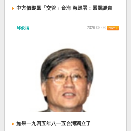
中方借颱風「交管」台海 海巡署：嚴厲譴責
中國廣東海事局公告，受到颱風白海豚影響，
邱俊福
2026-08-08
「將對經過台灣海峽南口北上船舶實施交通管
制」。海巡署昨晚嚴正駁斥，強調中國無任何權
利在台灣海峽實施交通管制。（圖擷取自中國央
視網） 陸委會：中共無理粗魯聲明 極其可笑 中國
廣東海事局公告，受到颱風白海豚影響，「將對
經過台灣海峽南口北上船舶實施交通管制」。海
巡署昨晚嚴正駁斥，強調中國無任何權利在台灣
海峽實施交通管制。陸委會也表示，中共假借颱
風名義聲稱管制相關海域，違反聯合國海洋法公
約等國際規範，「中共有關部門的無理粗魯聲明
是對國際秩序與規範的無知、漠視與踐踏，極其
可笑」。 中國海事局官網六日公告，颱風白海豚
將影響台灣海峽及周邊海域，廣東海事局決定六
日晚間六時起，對經過台灣海峽南口北上船舶實
施交通管制，各船舶必須遵守交通管制要求，聽
如果一九四五年八一五台灣獨立了
從現場海事管理機構指揮。 海巡署昨表示，台灣