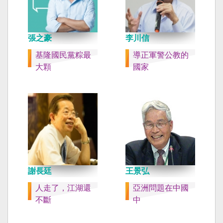
張之豪
李川信
基隆國民黨粽最
導正軍警公教的
大顆
國家
謝長廷
王景弘
人走了，江湖還
亞洲問題在中國
不斷
中