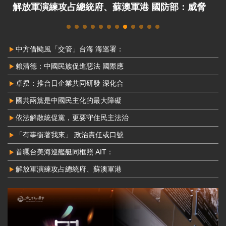
解放軍演練攻占總統府、蘇澳軍港 國防部：威脅
非常嚴峻
中方借颱風「交管」台海 海巡署：
賴清德：中國民族促進惡法 國際應
卓揆：推台日企業共同研發 深化合
國共兩黨是中國民主化的最大障礙
依法解散統促黨，更要守住民主法治
「有事衝著我來」 政治責任或口號
首曬台美海巡艦艇同框照 AIT：
解放軍演練攻占總統府、蘇澳軍港