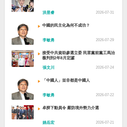
洪昱睿
2026-07-31
中國的民主化為何不成功？
李敏勇
2026-07-29
接受中共資助參選立委 民眾黨前黨工馬治
薇判刑2年8月定讞
張文川
2026-07-24
「中國人」並非都是中國人
李敏勇
2026-07-22
卓揆下動員令 嚴防境外勢力介選
姚岳宏
2026-07-21