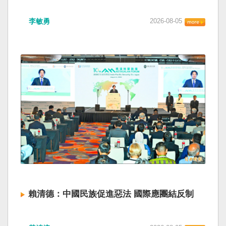
海峽為國際水域，依據「聯合國海洋法公約」等
如果一九四五年八一五台灣獨立了， 二戰後台灣
國際規範，領海範圍外均適用國際法「公海航行
李敏勇
2026-08-05
的歷史就不會有中國國民黨，也不會捲入迄今仍
自由」原則，中國無任何權利對該水域實施「管
糾纏未解的中國困境。中華民國早就完全被中華
制」；海巡署向來尊重符合國際法的航行自由，
人民共和國接續了，中國是中國，台灣是台灣。
對於中方假借「颱風」之名，行假造「管轄權」
兩岸已有正常外交，中國也可致力提升國民福
之實的認知作戰，企圖藉海事管制將台海內水
祉。 如果一九四五年八一五台灣獨立了，就像二
化，予以最嚴厲譴責，並要求中方恪守國際規
戰後許多殖民地選擇獨立，成為杭廷頓第二波民
範，避免破壞區域的和平穩定。 海巡署同時強
主化的歷史。獨立的台灣會像脫離日本殖民的韓
調，將持續運用聯合情監偵手段，全天候掌握我
國，八一五這一天成為獨立紀念日及光復節。不
國周邊海域動態，目前未偵獲中國船舶異常舉
同於有國家歷史的朝鮮，台灣是新興國家，開展
動，亦未接獲航商反映遭到廣播干擾，提醒航經
自己國家的歷史。台灣沒有像朝鮮的左右路線競
該海域之商貨輪，如接獲中方廣播時，無需理會
逐政權，造成內戰形成南韓、北朝分裂國家的歷
中方要求，並請立即通報相關單位，海巡署將會
史。或許會有左右路線政黨，形塑台灣的國家之
採取一切必要手段，確保船舶航行自由與安全。
路。 如果一九四五年八一五台灣獨立了，一九四
九年中華人民共和國革命推翻中華民國，中國國
民黨蔣介石政權只能選擇海南島，國共競鬥的歷
史就會是另一種局面，與台灣無關。台灣沒有中
賴清德：中國民族促進惡法 國際應團結反制
國問題，中國也沒有台灣問題。台灣與中國也不
至於陳兵海峽兩岸，戰爭的陰影籠罩。 如果一九
賴清德總統昨於凱達格蘭論壇致詞表示，中國
四五年八一五台灣獨立了，台灣會成為東亞漢字