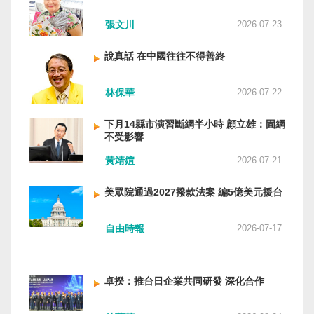
近平思想嗎？ 最後一句是「會議還研究了其他事
張文川
2026-07-23
項。」這是每次外媒最感興趣的問題，那就是人
事問題。港媒大做文章，排查二十屆中央委員清
說真話 在中國往往不得善終
洗了多少人？這為習近平的進一步獨裁和二十一
大續任鋪平道路。據統計，過去一年，已有十九
名中央委員被官方宣布落馬或罷免全國人大代表
林保華
2026-07-22
職務。另外還有「失蹤」者。總共接近三十人。
領銜的是兩名政治局委員：軍委副主席張又俠與
下月14縣市演習斷網半小時 顧立雄：固網
新疆黨委書記馬興瑞。 軍方還有原中央軍委副主
不受影響
席何衛東、原軍委委員兼聯合參謀部參謀長劉振
黃靖媗
2026-07-21
立、原軍委政治工作部主任苗華、前信息支援部
隊政委李偉、前陸軍司令員李橋、前中央軍委裝
美眾院通過2027撥款法案 編5億美元援台
備發展部部長許學強、前西部戰區政委李鳳彪、
前空軍政委郭普校、前東部戰區政委劉青松、前
南部戰區司令員吳亞男、前南部戰區政委王文
自由時報
2026-07-17
全、前西部戰區司令員汪海江、前北部戰區司令
員黃銘、前中部戰區政委徐德清、前國防大學政
委鍾紹軍等。 黨政系統部分，前廣西政府主席藍
卓揆：推台日企業共同研發 深化合作
天立、前內蒙古政府主席王莉霞、前中國證監會
主席易會滿、前內蒙古黨委書記孫紹騁、前浙江