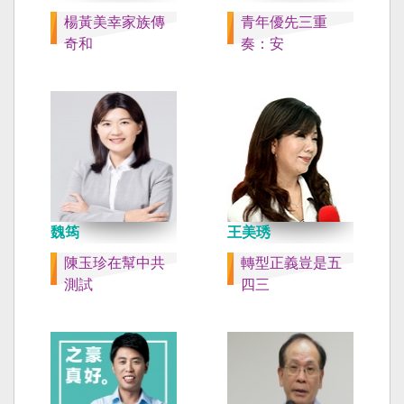
楊黃美幸家族傳
青年優先三重
奇和
奏：安
魏筠
王美琇
陳玉珍在幫中共
轉型正義豈是五
測試
四三