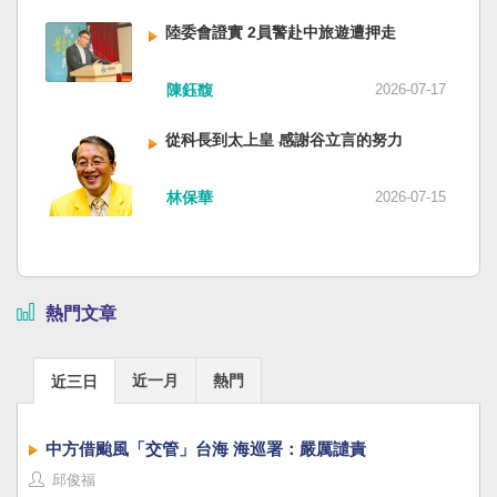
陸委會證實 2員警赴中旅遊遭押走
陳鈺馥
2026-07-17
從科長到太上皇 感謝谷立言的努力
林保華
2026-07-15
熱門文章
近一月
熱門
近三日
中方借颱風「交管」台海 海巡署：嚴厲譴責
邱俊福