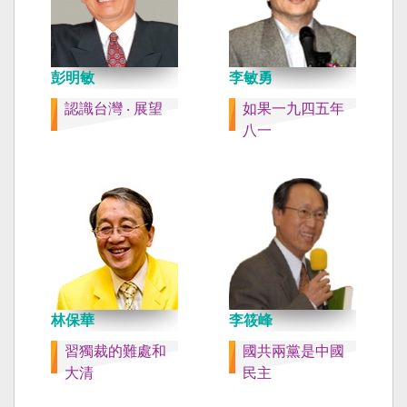
彭明敏
李敏勇
認識台灣 ‧ 展望
如果一九四五年
八一
林保華
李筱峰
習獨裁的難處和
國共兩黨是中國
大清
民主