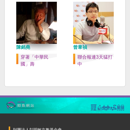
陳銘堯
曾韋禎
穿著「中華民
聯合報連3天猛打
國」壽
中
財團法人彭明敏文教基金會