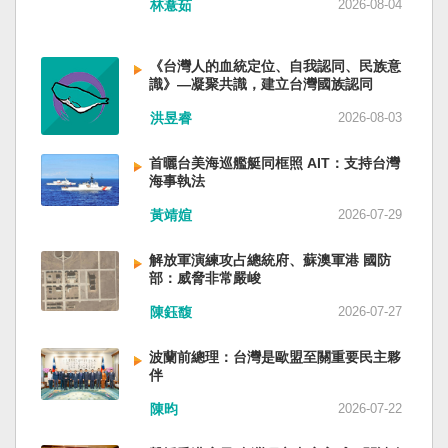
林薏茹
2026-08-04
省委書記易煉紅、前應急管理部部長王祥喜、前
重慶市長胡衡華等。前中聯部部長劉建超、前工
信部部長金壯龍、前中央軍民融合辦常務副主任
《台灣人的血統定位、自我認同、民族意
雷凡培，都是被不正常免職。 最新的河北黨書記
識》—凝聚共識，建立台灣國族認同
倪岳峰「另有任用」，應該是與德國之聲與紐約
洪昱睿
2026-08-03
時報披露張家口對海外人士動態控制平台被登錄
有關。 這些大清洗是反映習近平的穩定還是不
安？ （作者林保華為資深時事評論員）
首曬台美海巡艦艇同框照 AIT：支持台灣
海事執法
黃靖媗
2026-07-29
解放軍演練攻占總統府、蘇澳軍港 國防
部：威脅非常嚴峻
陳鈺馥
2026-07-27
波蘭前總理：台灣是歐盟至關重要民主夥
伴
陳昀
2026-07-22