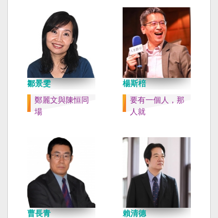
鄒景雯
楊斯棓
鄭麗文與陳恒同
要有一個人，那
場
人就
曹長青
賴清德