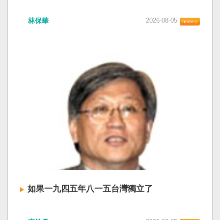
衛全球民主法治。 賴清德強調，中國的「民促
中共在七月卅日政治局會議上，決定十月召開五
法」不僅侵害台灣主權、迫害宗教與少數族群，
林保華
2026-08-05
中全會。本來以為在七月上海的AI全球大會以
更透過跨國鎮壓手段，對世界各國人民進行政治
後，習近平會乘勝追擊，豈料會議對AI突然非常
審查、製造寒蟬效應，是一部國際社會應該團結
低調，僅僅只有一段話，往常喜歡用的「鑄牢」
反制的惡法。 提醒各國「紅色恐怖正在世界蔓
不見了，改為「加快、加強」。從奇技淫巧改為
延」 賴清德表示，面對中國威權主義不斷擴張，
「適應不同群體消費需求擴大優質供給」。顯然
紅色恐怖正在世界各地蔓延，今年論壇主題聚焦
七月中國官方的經濟數字，製造業採購經理人指
討論全球的民主韌性、灰帶侵擾的因應聯防，以
數PMI，由六月的五十．三％大幅滑落至四十九．
及非紅供應鏈的重塑，更加反映出台灣在國際社
二％，不僅低於預估的五十．一％，更一舉跌破
會中的角色定位，以及期許台灣能承擔的國際責
五十％榮枯線，加上非製造業和綜合PMI產出指數
任。 賴清德表示，當今台灣的民主成就受到國際
三大核心指標同步跌穿榮枯線，習近平的梭哈
的肯定，面對中國「民促法」的威脅，台灣不會
（孤注一擲）失敗，在會議文件上不得不兩處承
接受統戰滲透和紅色恐怖、不會坐視中國將壓迫
認「困難」。 一處是「有效應對各種外部衝擊和
黑手伸進台灣，或任何自由國家與地區。 賴清德
內部困難」，後面提及「要高度重視經濟運行中
強調，台灣會以行動積極響應，落實「集體防
的困難挑戰」。其後各段落所說的例如公平競
禦、責任分擔」，並將持續提升國防力量、強化
爭、就業、三農、天災等都是。而「常態化解決
全社會防衛韌性，增進國際合作，凝聚最大的力
企業帳款拖欠問題」，更暴露企業之間拖欠已經
量，確保印太區域的和平穩定；台灣也將善用
如果一九四五年八一五台灣獨立了
是常態化。近三十年前的「三角債」是不是復活
AI、半導體、資通訊等高科技產業優勢，串聯民
了？企業發薪給員工當然也拖欠。 另外有兩處提
主夥伴，一起打造「非紅供應鏈」，來強化經濟
如果一九四五年八一五台灣獨立了， 二戰後台灣
到「兜牢基層『三保』底線」和「抓好『一老一
韌性，讓彼此的國家更安全更繁榮。 最後，賴清