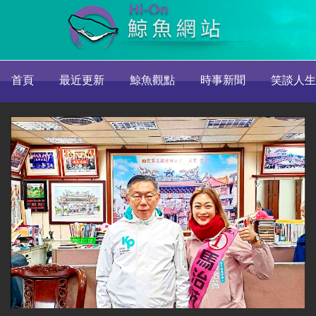
首頁
最近更新
鯨魚觀點
時事新聞
笑談人生