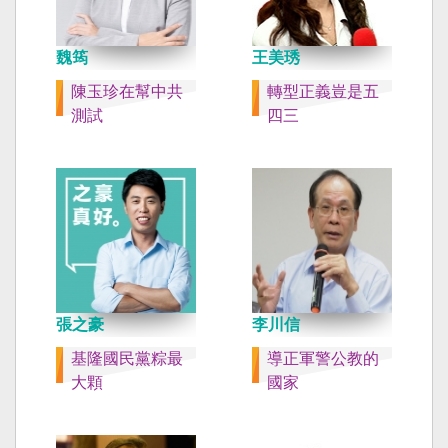
魏筠
王美琇
陳玉珍在幫中共
轉型正義豈是五
測試
四三
張之豪
李川信
基隆國民黨粽最
導正軍警公教的
大顆
國家