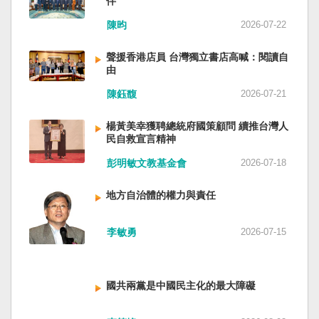
伴
與日本都會投入軍事力量協助救援。國軍與日本
家。 一九四五年八一五，台灣人在祖國的迷惘與
陳昀
2026-07-22
自衛隊在大型災害時能提供人力、運輸、工程與
迷障中做了錯誤的選擇，不只造成台灣集體命運
後勤支援。 然而，最初承擔救援工作的仍是消
的坎坷挫折，也影響中國的國家分裂。民主化後
聲援香港店員 台灣獨立書店高喊：閱讀自
防、搜救與緊急醫療體系；地方政府負責整體應
的台灣，要走向新歷史，珍惜台灣自己的條件，
由
變與資源調度，警察則協助交通管制、秩序維護
好好建構我們尚未正常化的國家。台灣是小而
與災區管理。真正成熟的防災制度，需要的是整
美、豐裕而堅強，在太平洋西南海域，一個閃亮
陳鈺馥
2026-07-21
體社會韌性，而非只等待外部力量投入。 日本長
的國家。 中國啊！請獨立於台灣之外吧！如果在
期推動全民防災教育與社區演練，值得台灣參
意收拾「中華民國」這個你們立鑄為繼承之國碑
楊黃美幸獲聘總統府國策顧問 續推台灣人
考。但學習日本並非照搬制度，而是思考如何建
銘的國號，台灣也會尊重歷史，對殘餘中國做歷
民自救宣言精神
立符合台灣社會條件的防災文化。 防災的目的，
史的了結，寫下句點。生活在台灣的人們應共同
彭明敏文教基金會
2026-07-18
不只是讓人民在災害中生存下來，更是在災害發
起造一個對「中國」不構成侵權的新國家，開啟
生後，仍能維持基本尊嚴與生活品質。真正成熟
歷史的新樂章。歷史不會重來，但提供教訓。
地方自治體的權力與責任
的防災制度，不是要求人民只能服從撤離命令，
（作者是詩人）
而是讓人民相信：當他們離開家園時，公共制度
會接住他們。
李敏勇
2026-07-15
國共兩黨是中國民主化的最大障礙