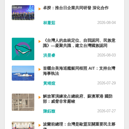
備限制，難以提供舒適的生活環境。 這提醒了同
新加坡一樣，通行漢字中文華語，也留下日本
員黃銘、前中部戰區政委徐德清、前國防大學政
樣位於地震頻繁區域的台灣，防災工作不能只關
語，一如新加坡留下英文，本土原有的福佬話、
卓揆：推台日企業共同研發 深化合作
委鍾紹軍等。 黨政系統部分，前廣西政府主席藍
注災害發生後如何救援，更要思考受災者如何在
客家話、原住民各族語也不會被壓迫。 如果一九
天立、前內蒙古政府主席王莉霞、前中國證監會
避難期間獲得安全且有尊嚴的生活。 台灣多年來
四五年八一五台灣獨立了，台灣早已是聯合國會
主席易會滿、前內蒙古黨委書記孫紹騁、前浙江
林薏茹
2026-08-04
累積不少災害應變經驗，但每當重大災害發生，
員國，也不至於迄今仍以國體不明的身分爭取加
省委書記易煉紅、前應急管理部部長王祥喜、前
仍會面臨一項現實挑戰：部分民眾，尤其高齡
入聯合國。當然不會捲入國內戰後兩個中國的鬥
重慶市長胡衡華等。前中聯部部長劉建超、前工
者，即使面臨撤離要求，也不願離開自己的家
爭。當然也沒有以反共為名、行專政之實的卅八
《台灣人的血統定位、自我認同、民族意
信部部長金壯龍、前中央軍民融合辦常務副主任
園，讓第一線執行撤離工作的公務人員承受壓
年戒嚴讓許多政治受難者的母親長期在黑夜哭
識》—凝聚共識，建立台灣國族認同
雷凡培，都是被不正常免職。 最新的河北黨書記
力。 表面上看，這似乎是防災意識不足；但更深
泣。 如果一九四五年八一五台灣獨立了，台灣早
倪岳峰「另有任用」，應該是與德國之聲與紐約
洪昱睿
2026-08-03
層的問題是，我們是否建立了一套讓人民願意避
已民主化，不必有長期戒嚴體制的壓迫，也沒有
時報披露張家口對海外人士動態控制平台被登錄
難、相信避難的制度？ 對許多高齡者而言，家不
隨中國國民黨從中國流亡到台灣形成的流亡殖民
有關。 這些大清洗是反映習近平的穩定還是不
首曬台美海巡艦艇同框照 AIT：支持台灣
只是住所，更是多年生活累積的情感依靠。離開
群落留下來的遺民問題。漢字文化圈的國家台灣
安？ （作者林保華為資深時事評論員）
海事執法
熟悉環境，本身就是重大心理挑戰。如果避難場
會傳承更多日本留下來的風貌，如果吸引中國人
所只是學校體育館或公共禮堂，提供基本收容功
黃靖媗
2026-07-29
來台也是中國僑民或台灣新住民、新國民，而不
能，卻缺乏降溫設備、醫療照護、隱私空間與生
是什麼外省人。 如果一九四五年八一五台灣獨立
活便利性，民眾自然可能對撤離有所抗拒。 因
了，台灣早就是一個小而美的民主國家，不必在
解放軍演練攻占總統府、蘇澳軍港 國防
部：威脅非常嚴峻
此，現代防災不能只是「把人帶離危險區域」，
國民養成過程的教育被教導成一個虛構的大國，
而要建立讓人民相信「離開家後仍能受到妥善照
也不會有見證二二八事件的美國副領事葛超智
陳鈺馥
2026-07-27
顧」的制度。避難所應考量高齡者、幼兒與身心
（G. Kerr）《被出賣的台灣》這本書。台灣是三
障礙者等需求，包括降溫設備、電力備援、醫療
萬六千多平方公里的美麗島嶼群落，中央山脈南
波蘭前總理：台灣是歐盟至關重要民主夥
支援與基本生活品質。 在重大災害應變中，台灣
北相連，四面海域環抱，是島嶼國度不是大陸國