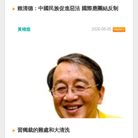
賴清德：中國民族促進惡法 國際應團結反制
賴清德總統昨於凱達格蘭論壇致詞表示，中國
黃靖媗
2026-08-05
「民族團結進步促進法」對各國人民進行政治審
查，國際社會應團結反制。（記者田裕華攝） 中
國七月一日起實施「民族團結進步促進法」，總
統賴清德昨日於凱達格蘭論壇致詞表示，中國的
「民促法」不僅侵害台灣主權，更透過跨國鎮
壓，對世界各國人民進行政治審查、製造寒蟬效
應，是國際社會應該團結反制的惡法；台灣不會
接受統戰滲透和紅色恐怖、不會坐視中國將壓迫
黑手伸進台灣，或任何自由國家與地區。 不會坐
視北京黑手伸進台灣 賴清德指出，中國上個月不
顧國際反對，實施「民族團結進步促進法」，
「對中政策跨國議會聯盟」（IPAC）隨即發表聲
明，譴責嚴重違反基本人權。他感謝IPAC日本共
同主席中谷元、IPAC執行主任裴倫德昨以行動再
次彰顯這份聲明的立場，很榮幸代表台灣人民接
習獨裁的難處和大清洗
受IPAC的聲明，台灣會給予堅定的支持，共同捍