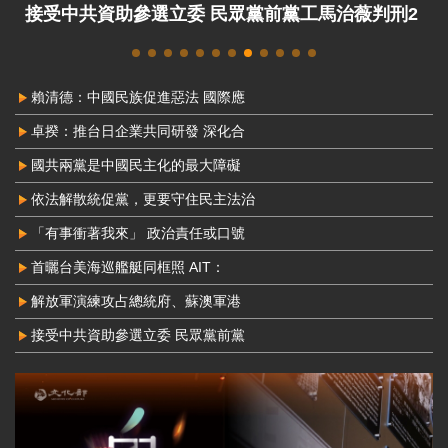
接受中共資助參選立委 民眾黨前黨工馬治薇判刑2
年8月定讞
賴清德：中國民族促進惡法 國際應
卓揆：推台日企業共同研發 深化合
國共兩黨是中國民主化的最大障礙
依法解散統促黨，更要守住民主法治
「有事衝著我來」 政治責任或口號
首曬台美海巡艦艇同框照 AIT：
解放軍演練攻占總統府、蘇澳軍港
接受中共資助參選立委 民眾黨前黨