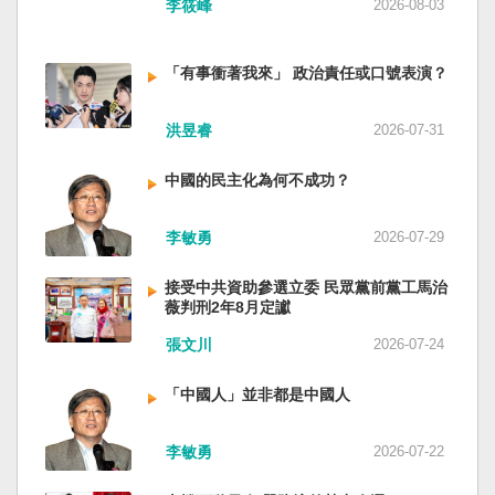
李筱峰
2026-08-03
「有事衝著我來」 政治責任或口號表演？
洪昱睿
2026-07-31
中國的民主化為何不成功？
李敏勇
2026-07-29
接受中共資助參選立委 民眾黨前黨工馬治
薇判刑2年8月定讞
張文川
2026-07-24
「中國人」並非都是中國人
李敏勇
2026-07-22