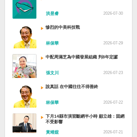
洪昱睿
2026-07-30
慘烈的中美科技戰
林保華
2026-07-29
中配周滿芝為中國發展組織 判8年定讞
張文川
2026-07-23
說真話 在中國往往不得善終
林保華
2026-07-22
下月14縣市演習斷網半小時 顧立雄：固網
不受影響
黃靖媗
2026-07-21