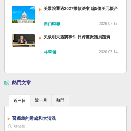
美眾院通過2027撥款法案 編5億美元援台
自由時報
2026-07-17
矢板明夫遇襲事件 日跨黨派議員譴責
林翠儀
2026-07-14
熱門文章
近一月
熱門
近三日
習獨裁的難處和大清洗
林保華