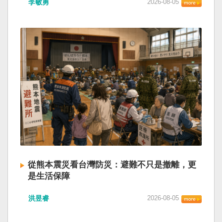
李敏勇
2026-08-05
的歷史就不會有中國國民黨，也不會捲入迄今仍
小』服務保障」，社會保險系統也出了問題。 後
德說，台灣是民主自由的燈塔，也是印太和平的
糾纏未解的中國困境。中華民國早就完全被中華
段有一句「推動各級領導幹部以更加昂揚向上的
重要基石，即使威權主義威脅及全球新興挑戰不
人民共和國接續了，中國是中國，台灣是台灣。
精氣神，不斷創造高質量發展新業績」。不懂什
斷，台灣有堅定的意志，確保民主燈塔永明，自
兩岸已有正常外交，中國也可致力提升國民福
麼是「精氣神」，還以為是假文件，是新時代習
由基石永固。
祉。 如果一九四五年八一五台灣獨立了，就像二
近平思想嗎？ 最後一句是「會議還研究了其他事
戰後許多殖民地選擇獨立，成為杭廷頓第二波民
項。」這是每次外媒最感興趣的問題，那就是人
主化的歷史。獨立的台灣會像脫離日本殖民的韓
事問題。港媒大做文章，排查二十屆中央委員清
國，八一五這一天成為獨立紀念日及光復節。不
洗了多少人？這為習近平的進一步獨裁和二十一
同於有國家歷史的朝鮮，台灣是新興國家，開展
大續任鋪平道路。據統計，過去一年，已有十九
自己國家的歷史。台灣沒有像朝鮮的左右路線競
名中央委員被官方宣布落馬或罷免全國人大代表
逐政權，造成內戰形成南韓、北朝分裂國家的歷
職務。另外還有「失蹤」者。總共接近三十人。
史。或許會有左右路線政黨，形塑台灣的國家之
領銜的是兩名政治局委員：軍委副主席張又俠與
路。 如果一九四五年八一五台灣獨立了，一九四
新疆黨委書記馬興瑞。 軍方還有原中央軍委副主
九年中華人民共和國革命推翻中華民國，中國國
席何衛東、原軍委委員兼聯合參謀部參謀長劉振
民黨蔣介石政權只能選擇海南島，國共競鬥的歷
立、原軍委政治工作部主任苗華、前信息支援部
從熊本震災看台灣防災：避難不只是撤離，更
史就會是另一種局面，與台灣無關。台灣沒有中
隊政委李偉、前陸軍司令員李橋、前中央軍委裝
是生活保障
國問題，中國也沒有台灣問題。台灣與中國也不
備發展部部長許學強、前西部戰區政委李鳳彪、
此次日本熊本發生大地震後，除了建築損害、救
至於陳兵海峽兩岸，戰爭的陰影籠罩。 如果一九
前空軍政委郭普校、前東部戰區政委劉青松、前
洪昱睿
2026-08-05
援速度與災後重建受到關注，避難所管理也成為
四五年八一五台灣獨立了，台灣會成為東亞漢字
南部戰區司令員吳亞男、前南部戰區政委王文
重要議題。尤其在炎熱季節，部分避難場所因設
文化圈一個不屬於中國的新興國家。台灣或許像
全、前西部戰區司令員汪海江、前北部戰區司令