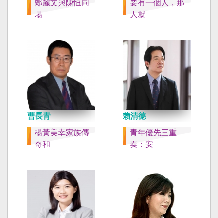
鄭麗文與陳恒同
要有一個人，那
場
人就
曹長青
賴清德
楊黃美幸家族傳
青年優先三重
奇和
奏：安