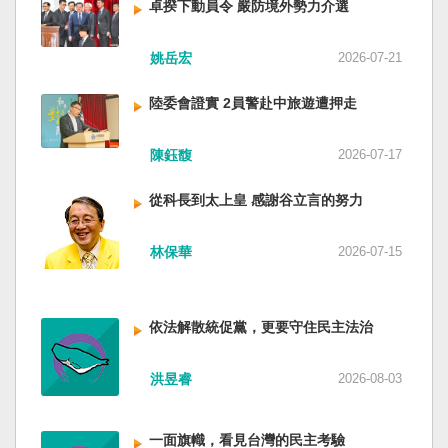
卓揆下動員令 嚴防境外勢力介選
姚岳宏
2026-07-21
陸委會證實 2員警赴中旅遊遭押走
陳鈺馥
2026-07-17
從科長到太上皇 感謝谷立言的努力
林保華
2026-07-15
依法解散統促黨，更要守住民主法治
洪昱睿
2026-08-03
一面旗幟，看見台灣的民主考驗