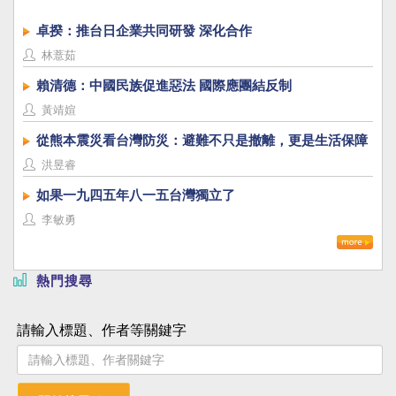
卓揆：推台日企業共同研發 深化合作
林薏茹
賴清德：中國民族促進惡法 國際應團結反制
黃靖媗
從熊本震災看台灣防災：避難不只是撤離，更是生活保障
洪昱睿
如果一九四五年八一五台灣獨立了
李敏勇
熱門搜尋
請輸入標題、作者等關鍵字