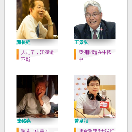
謝長廷
王景弘
人走了，江湖還
亞洲問題在中國
不斷
中
陳銘堯
曾韋禎
穿著「中華民
聯合報連3天猛打