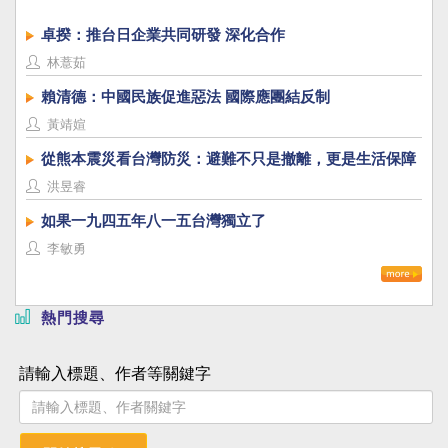
卓揆：推台日企業共同研發 深化合作
林薏茹
賴清德：中國民族促進惡法 國際應團結反制
黃靖媗
從熊本震災看台灣防災：避難不只是撤離，更是生活保障
洪昱睿
如果一九四五年八一五台灣獨立了
李敏勇
熱門搜尋
請輸入標題、作者等關鍵字