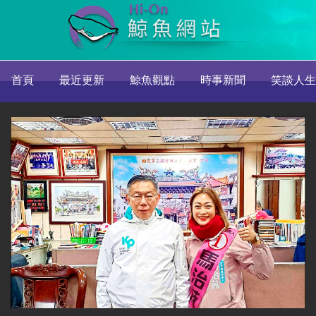
首頁
最近更新
鯨魚觀點
時事新聞
笑談人生