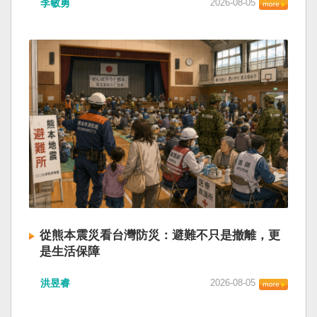
李敏勇
2026-08-05
的歷史就不會有中國國民黨，也不會捲入迄今仍
小』服務保障」，社會保險系統也出了問題。 後
德說，台灣是民主自由的燈塔，也是印太和平的
糾纏未解的中國困境。中華民國早就完全被中華
段有一句「推動各級領導幹部以更加昂揚向上的
重要基石，即使威權主義威脅及全球新興挑戰不
人民共和國接續了，中國是中國，台灣是台灣。
精氣神，不斷創造高質量發展新業績」。不懂什
斷，台灣有堅定的意志，確保民主燈塔永明，自
兩岸已有正常外交，中國也可致力提升國民福
麼是「精氣神」，還以為是假文件，是新時代習
由基石永固。
祉。 如果一九四五年八一五台灣獨立了，就像二
近平思想嗎？ 最後一句是「會議還研究了其他事
戰後許多殖民地選擇獨立，成為杭廷頓第二波民
項。」這是每次外媒最感興趣的問題，那就是人
主化的歷史。獨立的台灣會像脫離日本殖民的韓
事問題。港媒大做文章，排查二十屆中央委員清
國，八一五這一天成為獨立紀念日及光復節。不
洗了多少人？這為習近平的進一步獨裁和二十一
同於有國家歷史的朝鮮，台灣是新興國家，開展
大續任鋪平道路。據統計，過去一年，已有十九
自己國家的歷史。台灣沒有像朝鮮的左右路線競
名中央委員被官方宣布落馬或罷免全國人大代表
逐政權，造成內戰形成南韓、北朝分裂國家的歷
職務。另外還有「失蹤」者。總共接近三十人。
史。或許會有左右路線政黨，形塑台灣的國家之
領銜的是兩名政治局委員：軍委副主席張又俠與
路。 如果一九四五年八一五台灣獨立了，一九四
新疆黨委書記馬興瑞。 軍方還有原中央軍委副主
九年中華人民共和國革命推翻中華民國，中國國
席何衛東、原軍委委員兼聯合參謀部參謀長劉振
民黨蔣介石政權只能選擇海南島，國共競鬥的歷
立、原軍委政治工作部主任苗華、前信息支援部
從熊本震災看台灣防災：避難不只是撤離，更
史就會是另一種局面，與台灣無關。台灣沒有中
隊政委李偉、前陸軍司令員李橋、前中央軍委裝
是生活保障
國問題，中國也沒有台灣問題。台灣與中國也不
備發展部部長許學強、前西部戰區政委李鳳彪、
此次日本熊本發生大地震後，除了建築損害、救
至於陳兵海峽兩岸，戰爭的陰影籠罩。 如果一九
前空軍政委郭普校、前東部戰區政委劉青松、前
洪昱睿
2026-08-05
援速度與災後重建受到關注，避難所管理也成為
四五年八一五台灣獨立了，台灣會成為東亞漢字
南部戰區司令員吳亞男、前南部戰區政委王文
重要議題。尤其在炎熱季節，部分避難場所因設
文化圈一個不屬於中國的新興國家。台灣或許像
全、前西部戰區司令員汪海江、前北部戰區司令