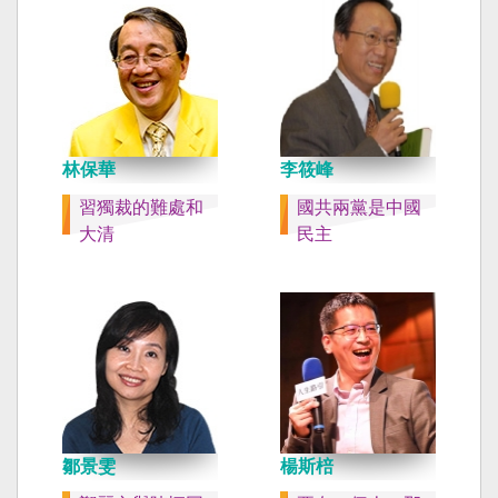
林保華
李筱峰
習獨裁的難處和
國共兩黨是中國
大清
民主
鄒景雯
楊斯棓