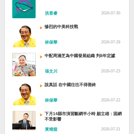
洪昱睿
2026-07-30
慘烈的中美科技戰
林保華
2026-07-29
中配周滿芝為中國發展組織 判8年定讞
張文川
2026-07-23
說真話 在中國往往不得善終
林保華
2026-07-22
下月14縣市演習斷網半小時 顧立雄：固網
不受影響
黃靖媗
2026-07-21