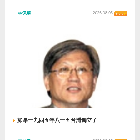
衛全球民主法治。 賴清德強調，中國的「民促
中共在七月卅日政治局會議上，決定十月召開五
法」不僅侵害台灣主權、迫害宗教與少數族群，
林保華
2026-08-05
中全會。本來以為在七月上海的AI全球大會以
更透過跨國鎮壓手段，對世界各國人民進行政治
後，習近平會乘勝追擊，豈料會議對AI突然非常
審查、製造寒蟬效應，是一部國際社會應該團結
低調，僅僅只有一段話，往常喜歡用的「鑄牢」
反制的惡法。 提醒各國「紅色恐怖正在世界蔓
不見了，改為「加快、加強」。從奇技淫巧改為
延」 賴清德表示，面對中國威權主義不斷擴張，
「適應不同群體消費需求擴大優質供給」。顯然
紅色恐怖正在世界各地蔓延，今年論壇主題聚焦
七月中國官方的經濟數字，製造業採購經理人指
討論全球的民主韌性、灰帶侵擾的因應聯防，以
數PMI，由六月的五十．三％大幅滑落至四十九．
及非紅供應鏈的重塑，更加反映出台灣在國際社
二％，不僅低於預估的五十．一％，更一舉跌破
會中的角色定位，以及期許台灣能承擔的國際責
五十％榮枯線，加上非製造業和綜合PMI產出指數
任。 賴清德表示，當今台灣的民主成就受到國際
三大核心指標同步跌穿榮枯線，習近平的梭哈
的肯定，面對中國「民促法」的威脅，台灣不會
（孤注一擲）失敗，在會議文件上不得不兩處承
接受統戰滲透和紅色恐怖、不會坐視中國將壓迫
認「困難」。 一處是「有效應對各種外部衝擊和
黑手伸進台灣，或任何自由國家與地區。 賴清德
內部困難」，後面提及「要高度重視經濟運行中
強調，台灣會以行動積極響應，落實「集體防
的困難挑戰」。其後各段落所說的例如公平競
禦、責任分擔」，並將持續提升國防力量、強化
爭、就業、三農、天災等都是。而「常態化解決
全社會防衛韌性，增進國際合作，凝聚最大的力
企業帳款拖欠問題」，更暴露企業之間拖欠已經
量，確保印太區域的和平穩定；台灣也將善用
如果一九四五年八一五台灣獨立了
是常態化。近三十年前的「三角債」是不是復活
AI、半導體、資通訊等高科技產業優勢，串聯民
了？企業發薪給員工當然也拖欠。 另外有兩處提
主夥伴，一起打造「非紅供應鏈」，來強化經濟
如果一九四五年八一五台灣獨立了， 二戰後台灣
到「兜牢基層『三保』底線」和「抓好『一老一
韌性，讓彼此的國家更安全更繁榮。 最後，賴清