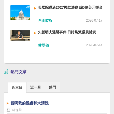
美眾院通過2027撥款法案 編5億美元援台
自由時報
2026-07-17
矢板明夫遇襲事件 日跨黨派議員譴責
林翠儀
2026-07-14
熱門文章
近一月
熱門
近三日
習獨裁的難處和大清洗
林保華