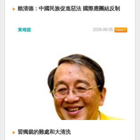
賴清德：中國民族促進惡法 國際應團結反制
賴清德總統昨於凱達格蘭論壇致詞表示，中國
黃靖媗
2026-08-05
「民族團結進步促進法」對各國人民進行政治審
查，國際社會應團結反制。（記者田裕華攝） 中
國七月一日起實施「民族團結進步促進法」，總
統賴清德昨日於凱達格蘭論壇致詞表示，中國的
「民促法」不僅侵害台灣主權，更透過跨國鎮
壓，對世界各國人民進行政治審查、製造寒蟬效
應，是國際社會應該團結反制的惡法；台灣不會
接受統戰滲透和紅色恐怖、不會坐視中國將壓迫
黑手伸進台灣，或任何自由國家與地區。 不會坐
視北京黑手伸進台灣 賴清德指出，中國上個月不
顧國際反對，實施「民族團結進步促進法」，
「對中政策跨國議會聯盟」（IPAC）隨即發表聲
明，譴責嚴重違反基本人權。他感謝IPAC日本共
同主席中谷元、IPAC執行主任裴倫德昨以行動再
次彰顯這份聲明的立場，很榮幸代表台灣人民接
習獨裁的難處和大清洗
受IPAC的聲明，台灣會給予堅定的支持，共同捍