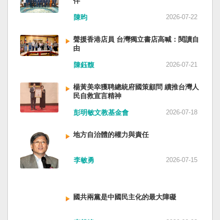
伴
與日本都會投入軍事力量協助救援。國軍與日本
家。 一九四五年八一五，台灣人在祖國的迷惘與
陳昀
2026-07-22
自衛隊在大型災害時能提供人力、運輸、工程與
迷障中做了錯誤的選擇，不只造成台灣集體命運
後勤支援。 然而，最初承擔救援工作的仍是消
的坎坷挫折，也影響中國的國家分裂。民主化後
聲援香港店員 台灣獨立書店高喊：閱讀自
防、搜救與緊急醫療體系；地方政府負責整體應
的台灣，要走向新歷史，珍惜台灣自己的條件，
由
變與資源調度，警察則協助交通管制、秩序維護
好好建構我們尚未正常化的國家。台灣是小而
與災區管理。真正成熟的防災制度，需要的是整
美、豐裕而堅強，在太平洋西南海域，一個閃亮
陳鈺馥
2026-07-21
體社會韌性，而非只等待外部力量投入。 日本長
的國家。 中國啊！請獨立於台灣之外吧！如果在
期推動全民防災教育與社區演練，值得台灣參
意收拾「中華民國」這個你們立鑄為繼承之國碑
楊黃美幸獲聘總統府國策顧問 續推台灣人
考。但學習日本並非照搬制度，而是思考如何建
銘的國號，台灣也會尊重歷史，對殘餘中國做歷
民自救宣言精神
立符合台灣社會條件的防災文化。 防災的目的，
史的了結，寫下句點。生活在台灣的人們應共同
彭明敏文教基金會
2026-07-18
不只是讓人民在災害中生存下來，更是在災害發
起造一個對「中國」不構成侵權的新國家，開啟
生後，仍能維持基本尊嚴與生活品質。真正成熟
歷史的新樂章。歷史不會重來，但提供教訓。
地方自治體的權力與責任
的防災制度，不是要求人民只能服從撤離命令，
（作者是詩人）
而是讓人民相信：當他們離開家園時，公共制度
會接住他們。
李敏勇
2026-07-15
國共兩黨是中國民主化的最大障礙