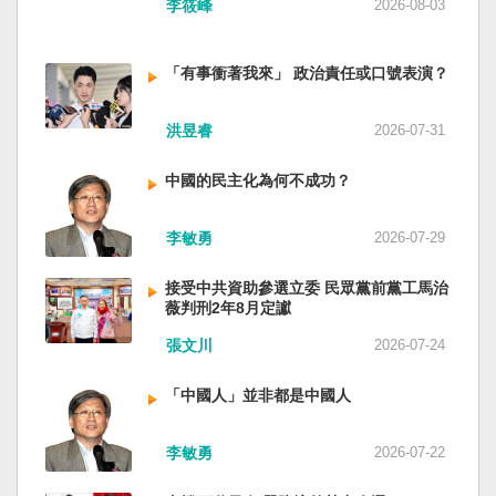
李筱峰
2026-08-03
「有事衝著我來」 政治責任或口號表演？
洪昱睿
2026-07-31
中國的民主化為何不成功？
李敏勇
2026-07-29
接受中共資助參選立委 民眾黨前黨工馬治
薇判刑2年8月定讞
張文川
2026-07-24
「中國人」並非都是中國人
李敏勇
2026-07-22