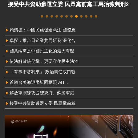
接受中共資助參選立委 民眾黨前黨工馬治薇判刑2
年8月定讞
賴清德：中國民族促進惡法 國際應
卓揆：推台日企業共同研發 深化合
國共兩黨是中國民主化的最大障礙
依法解散統促黨，更要守住民主法治
「有事衝著我來」 政治責任或口號
首曬台美海巡艦艇同框照 AIT：
解放軍演練攻占總統府、蘇澳軍港
接受中共資助參選立委 民眾黨前黨