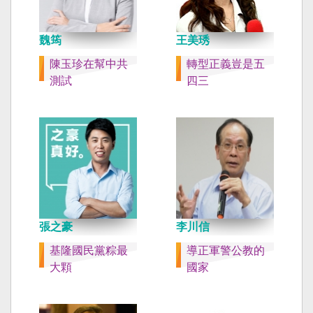
魏筠
王美琇
陳玉珍在幫中共
轉型正義豈是五
測試
四三
張之豪
李川信
基隆國民黨粽最
導正軍警公教的
大顆
國家