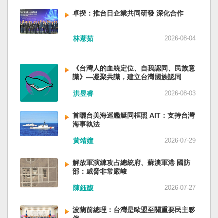
備限制，難以提供舒適的生活環境。 這提醒了同
新加坡一樣，通行漢字中文華語，也留下日本
員黃銘、前中部戰區政委徐德清、前國防大學政
樣位於地震頻繁區域的台灣，防災工作不能只關
語，一如新加坡留下英文，本土原有的福佬話、
卓揆：推台日企業共同研發 深化合作
委鍾紹軍等。 黨政系統部分，前廣西政府主席藍
注災害發生後如何救援，更要思考受災者如何在
客家話、原住民各族語也不會被壓迫。 如果一九
天立、前內蒙古政府主席王莉霞、前中國證監會
避難期間獲得安全且有尊嚴的生活。 台灣多年來
四五年八一五台灣獨立了，台灣早已是聯合國會
主席易會滿、前內蒙古黨委書記孫紹騁、前浙江
林薏茹
2026-08-04
累積不少災害應變經驗，但每當重大災害發生，
員國，也不至於迄今仍以國體不明的身分爭取加
省委書記易煉紅、前應急管理部部長王祥喜、前
仍會面臨一項現實挑戰：部分民眾，尤其高齡
入聯合國。當然不會捲入國內戰後兩個中國的鬥
重慶市長胡衡華等。前中聯部部長劉建超、前工
者，即使面臨撤離要求，也不願離開自己的家
爭。當然也沒有以反共為名、行專政之實的卅八
《台灣人的血統定位、自我認同、民族意
信部部長金壯龍、前中央軍民融合辦常務副主任
園，讓第一線執行撤離工作的公務人員承受壓
年戒嚴讓許多政治受難者的母親長期在黑夜哭
識》—凝聚共識，建立台灣國族認同
雷凡培，都是被不正常免職。 最新的河北黨書記
力。 表面上看，這似乎是防災意識不足；但更深
泣。 如果一九四五年八一五台灣獨立了，台灣早
倪岳峰「另有任用」，應該是與德國之聲與紐約
洪昱睿
2026-08-03
層的問題是，我們是否建立了一套讓人民願意避
已民主化，不必有長期戒嚴體制的壓迫，也沒有
時報披露張家口對海外人士動態控制平台被登錄
難、相信避難的制度？ 對許多高齡者而言，家不
隨中國國民黨從中國流亡到台灣形成的流亡殖民
有關。 這些大清洗是反映習近平的穩定還是不
首曬台美海巡艦艇同框照 AIT：支持台灣
只是住所，更是多年生活累積的情感依靠。離開
群落留下來的遺民問題。漢字文化圈的國家台灣
安？ （作者林保華為資深時事評論員）
海事執法
熟悉環境，本身就是重大心理挑戰。如果避難場
會傳承更多日本留下來的風貌，如果吸引中國人
所只是學校體育館或公共禮堂，提供基本收容功
黃靖媗
2026-07-29
來台也是中國僑民或台灣新住民、新國民，而不
能，卻缺乏降溫設備、醫療照護、隱私空間與生
是什麼外省人。 如果一九四五年八一五台灣獨立
活便利性，民眾自然可能對撤離有所抗拒。 因
了，台灣早就是一個小而美的民主國家，不必在
解放軍演練攻占總統府、蘇澳軍港 國防
部：威脅非常嚴峻
此，現代防災不能只是「把人帶離危險區域」，
國民養成過程的教育被教導成一個虛構的大國，
而要建立讓人民相信「離開家後仍能受到妥善照
也不會有見證二二八事件的美國副領事葛超智
陳鈺馥
2026-07-27
顧」的制度。避難所應考量高齡者、幼兒與身心
（G. Kerr）《被出賣的台灣》這本書。台灣是三
障礙者等需求，包括降溫設備、電力備援、醫療
萬六千多平方公里的美麗島嶼群落，中央山脈南
波蘭前總理：台灣是歐盟至關重要民主夥
支援與基本生活品質。 在重大災害應變中，台灣
北相連，四面海域環抱，是島嶼國度不是大陸國