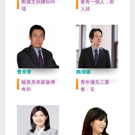
鄭麗文與陳恒同
要有一個人，那
場
人就
曹長青
賴清德
楊黃美幸家族傳
青年優先三重
奇和
奏：安