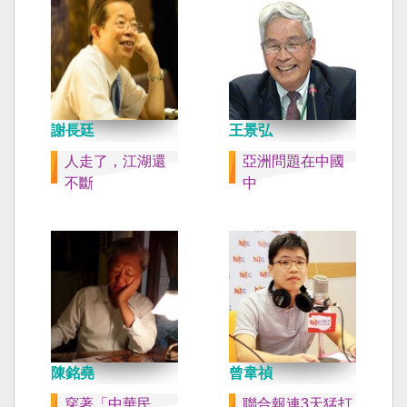
謝長廷
王景弘
人走了，江湖還
亞洲問題在中國
不斷
中
陳銘堯
曾韋禎
穿著「中華民
聯合報連3天猛打