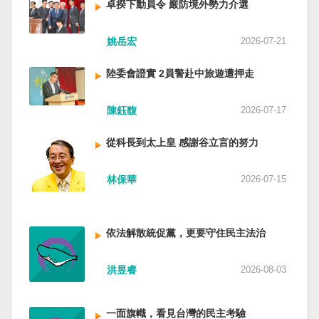
卓揆下動員令 嚴防境外勢力介選
姚岳宏
2026-07-21
陸委會證實 2員警赴中旅遊遭押走
陳鈺馥
2026-07-17
從科長到太上皇 感謝谷立言的努力
林保華
2026-07-15
依法解散統促黨，更要守住民主法治
洪昱睿
2026-08-03
一面旗幟，看見台灣的民主考驗