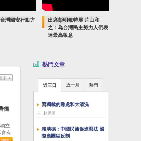
台灣國安行動方
出席彭明敏特展 片山和
紀念臺獨
之：為台灣民主努力人們表
特展傳揚
達最高敬意
熱門文章
近一月
熱門
近三日
習獨裁的難處和大清洗
灣獨
林保華
灣獨立
賴清德：中國民族促進惡法 國
不會有
際應團結反制
迄今仍