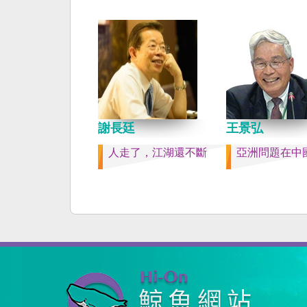
時事評論員）
謝長廷
王景弘
人走了，江湖還不斷
亞洲問題在中國