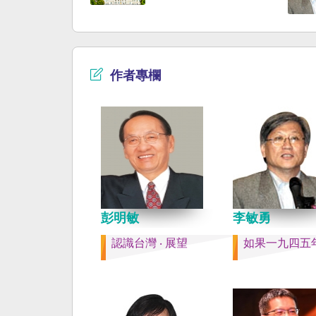
時，無需理會中方要求
早已是聯合國會員國，
即通報相關單位，海巡
迄今仍以國體不明的身
取一切必要手段，確保
入聯合國。當然不會捲
自由與安全。
後兩個中國的鬥爭。當
以反共為名、行專政之
作者專欄
年戒嚴讓許多政治受難
長期在黑夜哭泣。 如
年八一五台灣獨立了，
民主化，不必有長期戒
壓迫，也沒有隨中國國
國流亡到台灣形成的流
落留下來的遺民問題。
圈的國家台灣會傳承更
下來的風貌，如果吸引
彭明敏
李敏勇
台也是中國僑民或台灣
認識台灣 ‧ 展望
如果一九四五
新國民，而不是什麼外
果一九四五年八一五台
了，台灣早就是一個小
主國家，不必在國民養
教育被教導成一個虛構