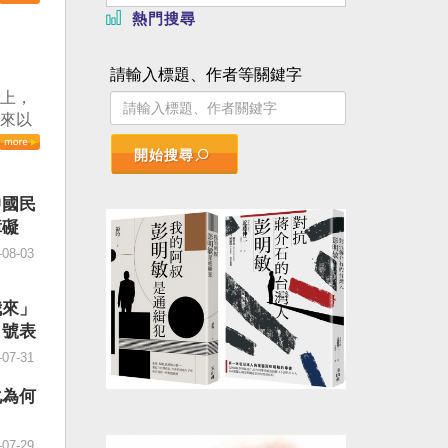
。（記
熱門搜尋
日起實
」，總
請輸入標題、作者等關鍵字
論壇致
議上，
」不僅
本來以
國鎮
會以
政治審
開始搜尋
豈料會
際社會
僅只有
灣不會
中國民
鑄牢」
、不會
障礙
強」。
台灣，
同群體
-08-03
不會坐
。顯然
德指
，製造
反對，
我來」
六月
法」，
口號表
四十
」
-07-31
的五
譴責嚴
十％榮
AC日
化為何
MI
執行主
步跌穿
顯這份
-07-29