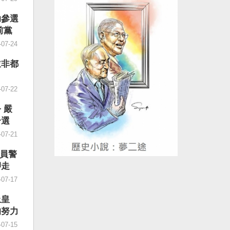
孤注一
台灣人
不得不
會給予
助參選
是「有
球民主
前黨
部困
的「民
2年8
-07-24
重視經
、迫害
其後各
跨國鎮
並非都
、就
進行政
而「常
是一部
-07-22
題」，
惡法。
是常態
世界蔓
 嚴
債」是
國威權
介選
員工當
正在世
-07-21
到「兜
題聚焦
「抓好
帶侵擾
2員警
，社會
應鏈的
押走
段有一
國際社
-07-17
更加昂
許台灣
造高質
德表
上皇
麼是
受到國
的努力
文件，
促法」
-07-15
最後一