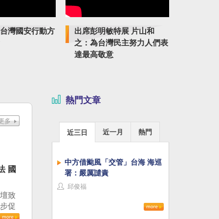
台灣國安行動方
出席彭明敏特展 片山和
紀念臺獨
之：為台灣民主努力人們表
特展傳揚
達最高敬意
熱門文章
近一月
熱門
近三日
中方借颱風「交管」台海 海巡
法 國
署：嚴厲譴責
邱俊福
論壇致
進步促
治審