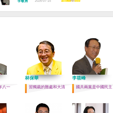
，並請立
的威脅，台灣不會接受統
李敏勇
2026-07-15
也不至於
句是「會議還研究了其他
署將會採
和紅色恐怖、不會坐視中
分爭取加
項。」這是每次外媒最感
船舶航行
迫黑手伸進台灣，或任何
入國內戰
問題，那就是人事問題。
家與地區。 賴清德強調，
然也沒有
做文章，排查二十屆中央
以行動積極響應，落實「
實的卅八
洗了多少人？這為習近平
禦、責任分擔」，並將持
者的母親
步獨裁和二十一大續任鋪
國防力量、強化全社會防
果一九四五
路。據統計，過去一年，
性，增進國際合作，凝聚
台灣早已
九名中央委員被官方宣布
力量，確保印太區域的和
嚴體制的
罷免全國人大代表職務。
定；台灣也將善用AI、半
民黨從中
有「失蹤」者。總共接近
資通訊等高科技產業優勢
亡殖民群
人。 領銜的是兩名政治局
民主夥伴，一起打造「非
漢字文化
軍委副主席張又俠與新疆
鏈」，來強化經濟韌性，
多日本留
記馬興瑞。 軍方還有原中
的國家更安全更繁榮。 最
中國人來
副主席何衛東、原軍委委
林保華
李筱峰
清德說，台灣是民主自由
新住民、
合參謀部參謀長劉振立、
塔，也是印太和平的重要
年八一
習獨裁的難處和大清
國共兩黨是中國民主
省人。 如
政治工作部主任苗華、前
即使威權主義威脅及全球
灣獨立
援部隊政委李偉、前陸軍
戰不斷，台灣有堅定的意
而美的民
李橋、前中央軍委裝備發
保民主燈塔永明，自由基
成過程的
長許學強、前西部戰區政
固。
的大國，
彪、前空軍政委郭普校、