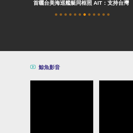
T：支持台灣
解放軍演練攻占總統府、蘇澳軍港 國防
部：威脅非常嚴峻
鯨魚影音