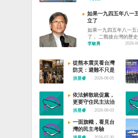
制」。海巡署昨晚嚴正
調中國無任何權利在台
如果一九四五年八一
施交通管制。（圖擷取
立了
視網） 陸委會：中共
如果一九四五年八一五
明 極其可笑 中國廣東
了， 二戰後台灣的歷
告，受到颱風白海豚影
中國國民黨，也不會捲
李敏勇
2026-0
對經過台灣海峽南口北
糾纏未解的中國困境。
施交通管制」。海巡署
早就完全被中華人民共
駁斥，強調中國無任何
從熊本震災看台灣
了，中國是中國，台灣
灣海峽實施交通管制。
防災：避難不只是
兩岸已有正常外交，中
表示，中共假借颱風名
撤離，更是生活保
力提升國民福祉。 如
洪昱睿
2026-08-05
制相關海域，違反聯合
障
年八一五台灣獨立了，
公約等國際規範，「中
後許多殖民地選擇獨立
門的無理粗魯聲明是對
依法解散統促黨，
廷頓第二波民主化的歷
與規範的無知、漠視與
更要守住民主法治
的台灣會像脫離日本殖
其可笑」。 中國海事
洪昱睿
2026-08-03
國，八一五這一天成為
公告，颱風白海豚將影
日及光復節。不同於有
峽及周邊海域，廣東海
一面旗幟，看見台
的朝鮮，台灣是新興國
六日晚間六時起，對經
灣的民主考驗
自己國家的歷史。台灣
峽南口北上船舶實施交
洪昱睿
2026-07-30