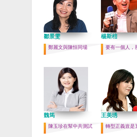
也不會有見證二二八事
副領事葛超智（G. Ker
賣的台灣》這本書。台
六千多平方公里的美麗
落，中央山脈南北相連
鄒景雯
域環抱，是島嶼國度不
楊斯棓
家。 一九四五年八一
鄭麗文與陳恒同場
要有一個人，
在祖國的迷惘與迷障中
的選擇，不只造成台灣
的坎坷挫折，也影響中
分裂。民主化後的台灣
新歷史，珍惜台灣自己
好好建構我們尚未正常
家。台灣是小而美、豐
強，在太平洋西南海域
亮的國家。 中國啊！
灣之外吧！如果在意收
魏筠
王美琇
民國」這個你們立鑄為
碑銘的國號，台灣也會
陳玉珍在幫中共測試
轉型正義豈是
史，對殘餘中國做歷史
寫下句點。生活在台灣