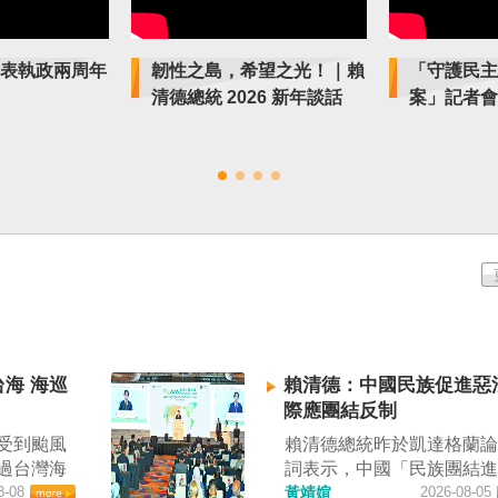
表執政兩周年
韌性之島，希望之光！｜賴
「守護民主
清德總統 2026 新年談話
案」記者會
海 海巡
賴清德：中國民族促進惡
際應團結反制
受到颱風
賴清德總統昨於凱達格蘭
過台灣海
詞表示，中國「民族團結
通管
8-08
進法」對各國人民進行政
黃靖媗
2026-08-05