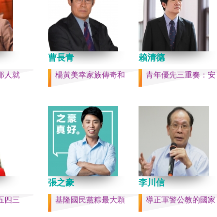
件的美國
戰區政委劉青松、前南部
r）《被出
令員吳亞男、前南部戰區
灣是三萬
文全、前西部戰區司令員
島嶼群
江、前北部戰區司令員黃
，四面海
中部戰區政委徐德清、前
是大陸國
曹長青
學政委鍾紹軍等。 黨政系
賴清德
五，台灣人
分，前廣西政府主席藍天
那人就
楊黃美幸家族傳奇和
青年優先三重奏：安
做了錯誤
內蒙古政府主席王莉霞、
集體命運
證監會主席易會滿、前內
國的國家
委書記孫紹騁、前浙江省
，要走向
易煉紅、前應急管理部部
的條件，
喜、前重慶市長胡衡華等
化的國
聯部部長劉建超、前工信
裕而堅
金壯龍、前中央軍民融合
，一個閃
副主任雷凡培，都是被不
請獨立於台
職。 最新的河北黨書記倪
拾「中華
「另有任用」，應該是與
張之豪
李川信
繼承之國
聲與紐約時報披露張家口
尊重歷
人士動態控制平台被登錄
五四三
基隆國民黨粽最大顆
導正軍警公教的國家
的了結，
這些大清洗是反映習近平
的人們應
還是不安？ （作者林保華