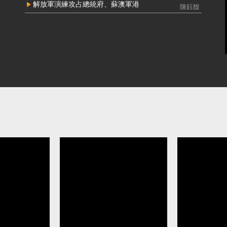
接受中共資助參選立委 民眾黨前黨工馬治
中配周滿
解放軍演練攻占總統府、蘇澳軍港
陳鈺馥
薇判刑2年8月定讞