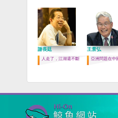
共同起造一個對「中國
侵權的新國家，開啟歷
章。歷史不會重來，但
訓。 （作者是詩人）
謝長廷
王景弘
人走了，江湖還不斷
亞洲問題在中國