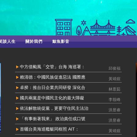
笑談人生
關於我們
鯨魚影音
中方借颱風「交管」台海 海巡署：
邱俊福
賴清德：中國民族促進惡法 國際應
黃靖媗
卓揆：推台日企業共同研發 深化合
林薏茹
國共兩黨是中國民主化的最大障礙
李筱峰
依法解散統促黨，更要守住民主法治
洪昱睿
「有事衝著我來」 政治責任或口號
洪昱睿
首曬台美海巡艦艇同框照 AIT：
黃靖媗