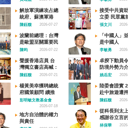
，造成內
榮枯線，習近平的梭哈（
制要求，
聲明的立場，很榮幸代表
國家的歷
擲）失敗，在會議文件上
指揮。 海
民接受IPAC的聲明，台灣
解放軍演練攻占總
接受中共資
政黨，形
兩處承認「困難」。 一處
為國際水
堅定的支持，共同捍衛全
統府、蘇澳軍港
立委 民眾黨
如果一九四
效應對各種外部衝擊和內
法公約」
法治。 賴清德強調，中國
國防部：威脅非常
工馬治薇判刑
陳鈺馥
2026-07-27
張文川
2026
，一九四
難」，後面提及「要高度
外均適用
促法」不僅侵害台灣主權
嚴峻
月定讞
命推翻中
濟運行中的困難挑戰」。
」原則，
宗教與少數族群，更透過
波蘭前總理：台灣
「中國人」
介石政權
段落所說的例如公平競爭
域實施
壓手段，對世界各國人民
是歐盟至關重要民
是中國人
競鬥的歷
業、三農、天災等都是。
尊重符合
治審查、製造寒蟬效應，
主夥伴
陳昀
2026-07-22
李敏勇
2026
與台灣無
態化解決企業帳款拖欠問
於中方假
國際社會應該團結反制的
，中國也
更暴露企業之間拖欠已經
造「管轄
提醒各國「紅色恐怖正在
聲援香港店員 台
卓揆下動員令
中國也不
化。近三十年前的「三角
企圖藉海
延」 賴清德表示，面對中
灣獨立書店高喊：
防境外勢力
爭的陰影
不是復活了？企業發薪給
予以最嚴
主義不斷擴張，紅色恐怖
閱讀自由
陳鈺馥
2026-07-21
姚岳宏
2026
年八一五台
然也拖欠。 另外有兩處提
守國際規
界各地蔓延，今年論壇主
東亞漢字
牢基層『三保』底線」和
平穩定。
討論全球的民主韌性、灰
楊黃美幸獲聘總統
陸委會證實 
的新興國
『一老一小』服務保障」
續運用聯
的因應聯防，以及非紅供
府國策顧問 續推
赴中旅遊遭
一樣，通
保險系統也出了問題。 後
掌握我國
重塑，更加反映出台灣在
台灣人民自救宣言
彭明敏文教基金會
陳鈺馥
2026
下日本
句「推動各級領導幹部以
偵獲中國
會中的角色定位，以及期
精神
2026-07-18
文，本土
揚向上的精氣神，不斷創
獲航商反
能承擔的國際責任。 賴清
從科長到太
、原住民
量發展新業績」。不懂什
地方自治體的權力
航經該海
示，當今台灣的民主成就
感謝谷立言
 如果一九
「精氣神」，還以為是假
與責任
方廣播
際的肯定，面對中國「民
林保華
2026
了，台灣
是新時代習近平思想嗎？ 