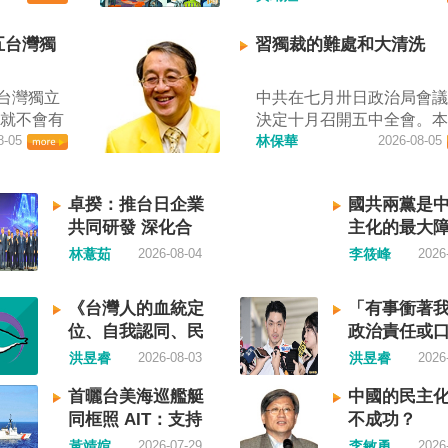
駁斥，強
查，國際社會應團結反制
灣海峽實
者田裕華攝） 中國七月一
五台灣獨
習獨裁的難處和大清洗
自中國央
施「民族團結進步促進法
無理粗魯聲
統賴清德昨日於凱達格蘭
台灣獨立
中共在七月卅日政治局會
海事局公
詞表示，中國的「民促法
史就不會有
決定十月召開五中全會。
響，「將
侵害台灣主權，更透過跨
入迄今仍
8-05
為在七月上海的AI全球大
林保華
2026-08-05
上船舶實
壓，對世界各國人民進行
中華民國
後，習近平會乘勝追擊，
昨晚嚴正
查、製造寒蟬效應，是國
和國接續
議對AI突然非常低調，僅
權利在台
應該團結反制的惡法；台
卓揆：推台日企業
國共兩黨是
是台灣。
一段話，往常喜歡用的「
陸委會也
接受統戰滲透和紅色恐怖
共同研發 深化合
主化的最大
國也可致
不見了，改為「加快、加
義聲稱管
坐視中國將壓迫黑手伸進
作
果一九四五
從奇技淫巧改為「適應不
林薏茹
2026-08-04
李筱峰
2026
國海洋法
或任何自由國家與地區。 
就像二戰
消費需求擴大優質供給」
共有關部
視北京黑手伸進台灣 賴清
，成為杭
七月中國官方的經濟數字
國際秩序
出，中國上個月不顧國際
《台灣人的血統定
「有事衝著
史。獨立
業採購經理人指數PMI，由
踐踏，極
實施「民族團結進步促進
位、自我認同、民
政治責任或
民的韓
的五十．三％大幅滑落至
局官網六日
「對中政策跨國議會聯盟
族意識》—凝聚共
演？
洪昱睿
2026-08-03
洪昱睿
2026
獨立紀念
九．二％，不僅低於預估
響台灣海
（IPAC）隨即發表聲明，
識，建立台灣國族
國家歷史
十．一％，更一舉跌破五
事局決定
重違反基本人權。他感謝IP
首曬台美海巡艦艇
中國的民主
認同
家，開展
枯線，加上非製造業和綜合P
過台灣海
本共同主席中谷元、IPAC
同框照 AIT：支持
不成功？
沒有像朝
產出指數三大核心指標同
通管制，
任裴倫德昨以行動再次彰
台灣海事執法
黃靖媗
2026-07-29
李敏勇
2026