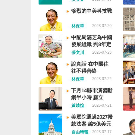
鮮的左右路線競逐政權
各船舶必須遵守交通管
戰形成南韓、北朝分裂
聽從現場海事管理機構
慘烈的中美科技戰
史。或許會有左右路線
巡署昨表示，台灣海峽
塑台灣的國家之路。 
域，依據「聯合國海洋
林保華
2026-07-29
五年八一五台灣獨立了
等國際規範，領海範圍
九年中華人民共和國革
國際法「公海航行自由
中配周滿芝為中國
華民國，中國國民黨蔣
中國無任何權利對該水
發展組織 判8年定
只能選擇海南島，國共
「管制」；海巡署向來
讞
張文川
2026-07-23
史就會是另一種局面，
國際法的航行自由，對
關。台灣沒有中國問題
借「颱風」之名，行假
說真話 在中國往
沒有台灣問題。台灣與
權」之實的認知作戰，
往不得善終
至於陳兵海峽兩岸，戰
事管制將台海內水化，
林保華
2026-07-22
籠罩。 如果一九四五
厲譴責，並要求中方恪
灣獨立了，台灣會成為
範，避免破壞區域的和
下月14縣市演習斷
文化圈一個不屬於中國
海巡署同時強調，將持
網半小時 顧立
家。台灣或許像新加坡
合情監偵手段，全天候
雄：固網不受影響
黃靖媗
2026-07-21
行漢字中文華語，也留
周邊海域動態，目前未
語，一如新加坡留下英
船舶異常舉動，亦未接
美眾院通過2027撥
原有的福佬話、客家話
映遭到廣播干擾，提醒
款法案 編5億美元
各族語也不會被壓迫。
域之商貨輪，如接獲中
援台
自由時報
2026-07-17
四五年八一五台灣獨立