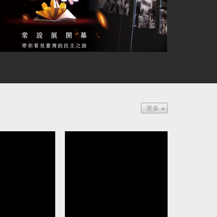
芝為中國發展組織 判8年定讞
波蘭前總理：台灣是歐
伴