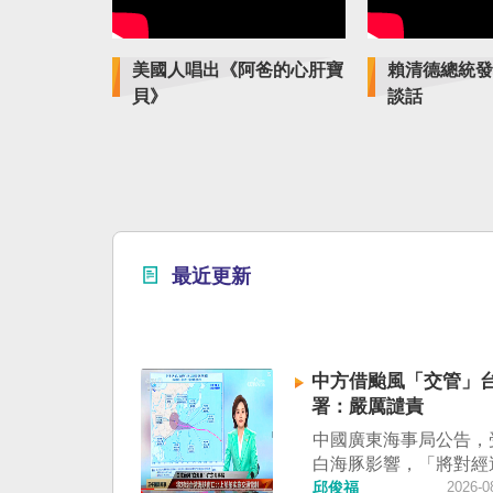
美國人唱出《阿爸的心肝寶
賴清德總統發
貝》
談話
最近更新
中方借颱風「交管」台
署：嚴厲譴責
中國廣東海事局公告，
白海豚影響，「將對經
峽南口北上船舶實施交
邱俊福
2026-0