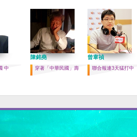
」不構成
時事評論員）
史的新樂
提供教
陳銘堯
曾韋禎
 中
穿著「中華民國」壽
聯合報連3天猛打中