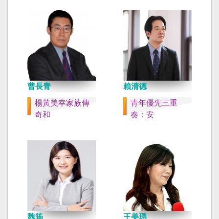
曹長青
賴清德
楊黃美幸家族傳
青年優先三重
奇和
奏：安
魏筠
王美琇