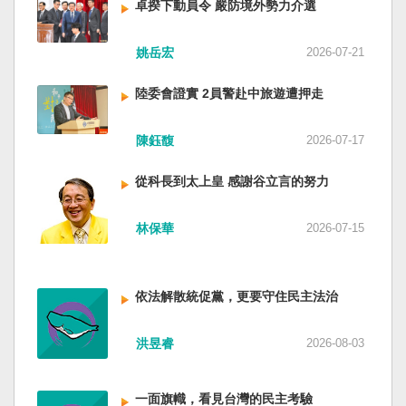
卓揆下動員令 嚴防境外勢力介選
姚岳宏
2026-07-21
陸委會證實 2員警赴中旅遊遭押走
陳鈺馥
2026-07-17
從科長到太上皇 感謝谷立言的努力
林保華
2026-07-15
依法解散統促黨，更要守住民主法治
洪昱睿
2026-08-03
一面旗幟，看見台灣的民主考驗