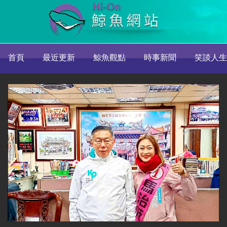
首頁
最近更新
鯨魚觀點
時事新聞
笑談人生