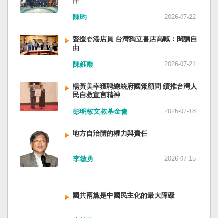
伴
與日本都會投入軍事力量協助救援。國軍與日本
家。 一九四五年八一五，台灣人在祖國的迷惘與
陳昀
2026-07-22
自衛隊在大型災害時能提供人力、運輸、工程與
迷障中做了錯誤的選擇，不只造成台灣集體命運
後勤支援。 然而，最初承擔救援工作的仍是消
的坎坷挫折，也影響中國的國家分裂。民主化後
聲援香港店員 台灣獨立書店高喊：閱讀自
防、搜救與緊急醫療體系；地方政府負責整體應
的台灣，要走向新歷史，珍惜台灣自己的條件，
由
變與資源調度，警察則協助交通管制、秩序維護
好好建構我們尚未正常化的國家。台灣是小而
與災區管理。真正成熟的防災制度，需要的是整
美、豐裕而堅強，在太平洋西南海域，一個閃亮
陳鈺馥
2026-07-21
體社會韌性，而非只等待外部力量投入。 日本長
的國家。 中國啊！請獨立於台灣之外吧！如果在
期推動全民防災教育與社區演練，值得台灣參
意收拾「中華民國」這個你們立鑄為繼承之國碑
楊黃美幸獲聘總統府國策顧問 續推台灣人
考。但學習日本並非照搬制度，而是思考如何建
銘的國號，台灣也會尊重歷史，對殘餘中國做歷
民自救宣言精神
立符合台灣社會條件的防災文化。 防災的目的，
史的了結，寫下句點。生活在台灣的人們應共同
彭明敏文教基金會
2026-07-18
不只是讓人民在災害中生存下來，更是在災害發
起造一個對「中國」不構成侵權的新國家，開啟
生後，仍能維持基本尊嚴與生活品質。真正成熟
歷史的新樂章。歷史不會重來，但提供教訓。
地方自治體的權力與責任
的防災制度，不是要求人民只能服從撤離命令，
（作者是詩人）
而是讓人民相信：當他們離開家園時，公共制度
會接住他們。
李敏勇
2026-07-15
國共兩黨是中國民主化的最大障礙