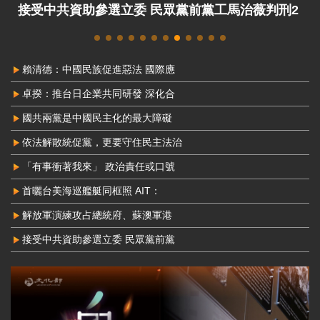
中配周滿芝為中國發展組織 判8年定讞
賴清德：中國民族促進惡法 國際應
卓揆：推台日企業共同研發 深化合
國共兩黨是中國民主化的最大障礙
依法解散統促黨，更要守住民主法治
「有事衝著我來」 政治責任或口號
首曬台美海巡艦艇同框照 AIT：
解放軍演練攻占總統府、蘇澳軍港
接受中共資助參選立委 民眾黨前黨