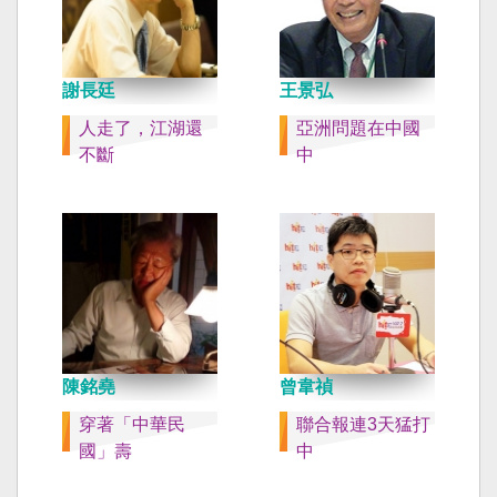
謝長廷
王景弘
人走了，江湖還
亞洲問題在中國
不斷
中
陳銘堯
曾韋禎
穿著「中華民
聯合報連3天猛打
國」壽
中