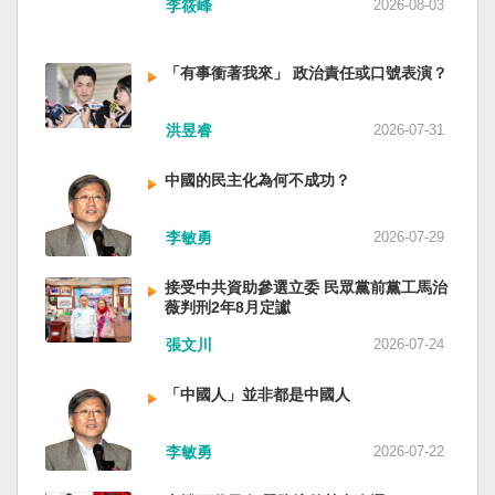
李筱峰
2026-08-03
「有事衝著我來」 政治責任或口號表演？
洪昱睿
2026-07-31
中國的民主化為何不成功？
李敏勇
2026-07-29
接受中共資助參選立委 民眾黨前黨工馬治
薇判刑2年8月定讞
張文川
2026-07-24
「中國人」並非都是中國人
李敏勇
2026-07-22