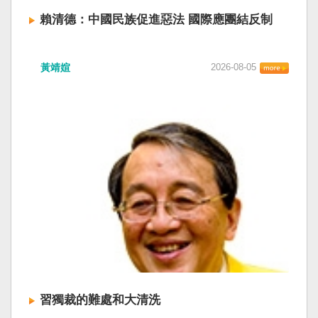
賴清德：中國民族促進惡法 國際應團結反制
賴清德總統昨於凱達格蘭論壇致詞表示，中國
黃靖媗
2026-08-05
「民族團結進步促進法」對各國人民進行政治審
查，國際社會應團結反制。（記者田裕華攝） 中
國七月一日起實施「民族團結進步促進法」，總
統賴清德昨日於凱達格蘭論壇致詞表示，中國的
「民促法」不僅侵害台灣主權，更透過跨國鎮
壓，對世界各國人民進行政治審查、製造寒蟬效
應，是國際社會應該團結反制的惡法；台灣不會
接受統戰滲透和紅色恐怖、不會坐視中國將壓迫
黑手伸進台灣，或任何自由國家與地區。 不會坐
視北京黑手伸進台灣 賴清德指出，中國上個月不
顧國際反對，實施「民族團結進步促進法」，
「對中政策跨國議會聯盟」（IPAC）隨即發表聲
明，譴責嚴重違反基本人權。他感謝IPAC日本共
同主席中谷元、IPAC執行主任裴倫德昨以行動再
次彰顯這份聲明的立場，很榮幸代表台灣人民接
習獨裁的難處和大清洗
受IPAC的聲明，台灣會給予堅定的支持，共同捍