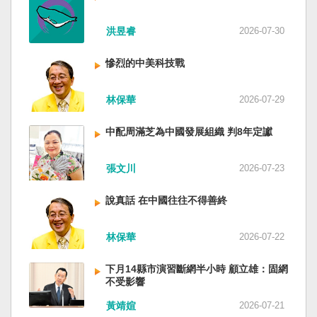
洪昱睿
2026-07-30
慘烈的中美科技戰
林保華
2026-07-29
中配周滿芝為中國發展組織 判8年定讞
張文川
2026-07-23
說真話 在中國往往不得善終
林保華
2026-07-22
下月14縣市演習斷網半小時 顧立雄：固網
不受影響
黃靖媗
2026-07-21