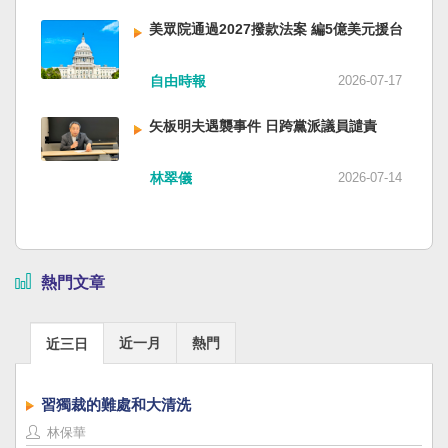
美眾院通過2027撥款法案 編5億美元援台
自由時報
2026-07-17
矢板明夫遇襲事件 日跨黨派議員譴責
林翠儀
2026-07-14
熱門文章
近一月
熱門
近三日
習獨裁的難處和大清洗
林保華