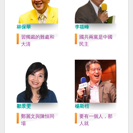
林保華
李筱峰
習獨裁的難處和
國共兩黨是中國
大清
民主
鄒景雯
楊斯棓
鄭麗文與陳恒同
要有一個人，那
場
人就