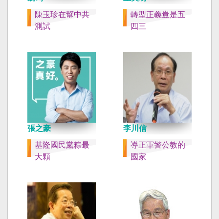
陳玉珍在幫中共
轉型正義豈是五
測試
四三
張之豪
李川信
基隆國民黨粽最
導正軍警公教的
大顆
國家