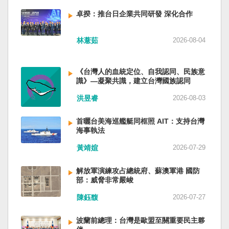
備限制，難以提供舒適的生活環境。 這提醒了同
新加坡一樣，通行漢字中文華語，也留下日本
員黃銘、前中部戰區政委徐德清、前國防大學政
樣位於地震頻繁區域的台灣，防災工作不能只關
語，一如新加坡留下英文，本土原有的福佬話、
卓揆：推台日企業共同研發 深化合作
委鍾紹軍等。 黨政系統部分，前廣西政府主席藍
注災害發生後如何救援，更要思考受災者如何在
客家話、原住民各族語也不會被壓迫。 如果一九
天立、前內蒙古政府主席王莉霞、前中國證監會
避難期間獲得安全且有尊嚴的生活。 台灣多年來
四五年八一五台灣獨立了，台灣早已是聯合國會
主席易會滿、前內蒙古黨委書記孫紹騁、前浙江
林薏茹
2026-08-04
累積不少災害應變經驗，但每當重大災害發生，
員國，也不至於迄今仍以國體不明的身分爭取加
省委書記易煉紅、前應急管理部部長王祥喜、前
仍會面臨一項現實挑戰：部分民眾，尤其高齡
入聯合國。當然不會捲入國內戰後兩個中國的鬥
重慶市長胡衡華等。前中聯部部長劉建超、前工
者，即使面臨撤離要求，也不願離開自己的家
爭。當然也沒有以反共為名、行專政之實的卅八
《台灣人的血統定位、自我認同、民族意
信部部長金壯龍、前中央軍民融合辦常務副主任
園，讓第一線執行撤離工作的公務人員承受壓
年戒嚴讓許多政治受難者的母親長期在黑夜哭
識》—凝聚共識，建立台灣國族認同
雷凡培，都是被不正常免職。 最新的河北黨書記
力。 表面上看，這似乎是防災意識不足；但更深
泣。 如果一九四五年八一五台灣獨立了，台灣早
倪岳峰「另有任用」，應該是與德國之聲與紐約
洪昱睿
2026-08-03
層的問題是，我們是否建立了一套讓人民願意避
已民主化，不必有長期戒嚴體制的壓迫，也沒有
時報披露張家口對海外人士動態控制平台被登錄
難、相信避難的制度？ 對許多高齡者而言，家不
隨中國國民黨從中國流亡到台灣形成的流亡殖民
有關。 這些大清洗是反映習近平的穩定還是不
首曬台美海巡艦艇同框照 AIT：支持台灣
只是住所，更是多年生活累積的情感依靠。離開
群落留下來的遺民問題。漢字文化圈的國家台灣
安？ （作者林保華為資深時事評論員）
海事執法
熟悉環境，本身就是重大心理挑戰。如果避難場
會傳承更多日本留下來的風貌，如果吸引中國人
所只是學校體育館或公共禮堂，提供基本收容功
黃靖媗
2026-07-29
來台也是中國僑民或台灣新住民、新國民，而不
能，卻缺乏降溫設備、醫療照護、隱私空間與生
是什麼外省人。 如果一九四五年八一五台灣獨立
活便利性，民眾自然可能對撤離有所抗拒。 因
了，台灣早就是一個小而美的民主國家，不必在
解放軍演練攻占總統府、蘇澳軍港 國防
部：威脅非常嚴峻
此，現代防災不能只是「把人帶離危險區域」，
國民養成過程的教育被教導成一個虛構的大國，
而要建立讓人民相信「離開家後仍能受到妥善照
也不會有見證二二八事件的美國副領事葛超智
陳鈺馥
2026-07-27
顧」的制度。避難所應考量高齡者、幼兒與身心
（G. Kerr）《被出賣的台灣》這本書。台灣是三
障礙者等需求，包括降溫設備、電力備援、醫療
萬六千多平方公里的美麗島嶼群落，中央山脈南
波蘭前總理：台灣是歐盟至關重要民主夥
支援與基本生活品質。 在重大災害應變中，台灣
北相連，四面海域環抱，是島嶼國度不是大陸國