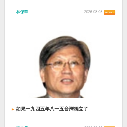
衛全球民主法治。 賴清德強調，中國的「民促
中共在七月卅日政治局會議上，決定十月召開五
法」不僅侵害台灣主權、迫害宗教與少數族群，
林保華
2026-08-05
中全會。本來以為在七月上海的AI全球大會以
更透過跨國鎮壓手段，對世界各國人民進行政治
後，習近平會乘勝追擊，豈料會議對AI突然非常
審查、製造寒蟬效應，是一部國際社會應該團結
低調，僅僅只有一段話，往常喜歡用的「鑄牢」
反制的惡法。 提醒各國「紅色恐怖正在世界蔓
不見了，改為「加快、加強」。從奇技淫巧改為
延」 賴清德表示，面對中國威權主義不斷擴張，
「適應不同群體消費需求擴大優質供給」。顯然
紅色恐怖正在世界各地蔓延，今年論壇主題聚焦
七月中國官方的經濟數字，製造業採購經理人指
討論全球的民主韌性、灰帶侵擾的因應聯防，以
數PMI，由六月的五十．三％大幅滑落至四十九．
及非紅供應鏈的重塑，更加反映出台灣在國際社
二％，不僅低於預估的五十．一％，更一舉跌破
會中的角色定位，以及期許台灣能承擔的國際責
五十％榮枯線，加上非製造業和綜合PMI產出指數
任。 賴清德表示，當今台灣的民主成就受到國際
三大核心指標同步跌穿榮枯線，習近平的梭哈
的肯定，面對中國「民促法」的威脅，台灣不會
（孤注一擲）失敗，在會議文件上不得不兩處承
接受統戰滲透和紅色恐怖、不會坐視中國將壓迫
認「困難」。 一處是「有效應對各種外部衝擊和
黑手伸進台灣，或任何自由國家與地區。 賴清德
內部困難」，後面提及「要高度重視經濟運行中
強調，台灣會以行動積極響應，落實「集體防
的困難挑戰」。其後各段落所說的例如公平競
禦、責任分擔」，並將持續提升國防力量、強化
爭、就業、三農、天災等都是。而「常態化解決
全社會防衛韌性，增進國際合作，凝聚最大的力
企業帳款拖欠問題」，更暴露企業之間拖欠已經
量，確保印太區域的和平穩定；台灣也將善用
如果一九四五年八一五台灣獨立了
是常態化。近三十年前的「三角債」是不是復活
AI、半導體、資通訊等高科技產業優勢，串聯民
了？企業發薪給員工當然也拖欠。 另外有兩處提
主夥伴，一起打造「非紅供應鏈」，來強化經濟
如果一九四五年八一五台灣獨立了， 二戰後台灣
到「兜牢基層『三保』底線」和「抓好『一老一
韌性，讓彼此的國家更安全更繁榮。 最後，賴清