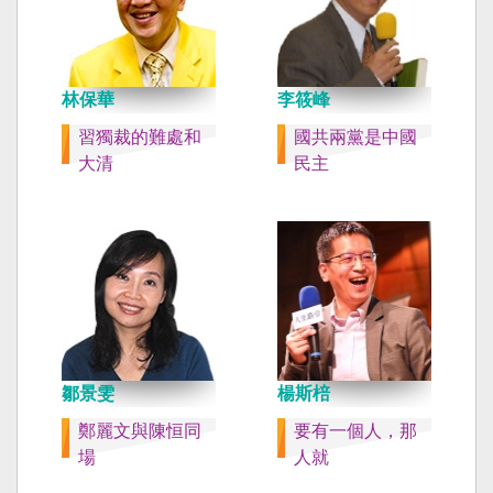
林保華
李筱峰
習獨裁的難處和
國共兩黨是中國
大清
民主
鄒景雯
楊斯棓
鄭麗文與陳恒同
要有一個人，那
場
人就