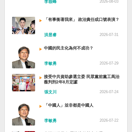
李筱峰
2026-08-03
「有事衝著我來」 政治責任或口號表演？
洪昱睿
2026-07-31
中國的民主化為何不成功？
李敏勇
2026-07-29
接受中共資助參選立委 民眾黨前黨工馬治
薇判刑2年8月定讞
張文川
2026-07-24
「中國人」並非都是中國人
李敏勇
2026-07-22