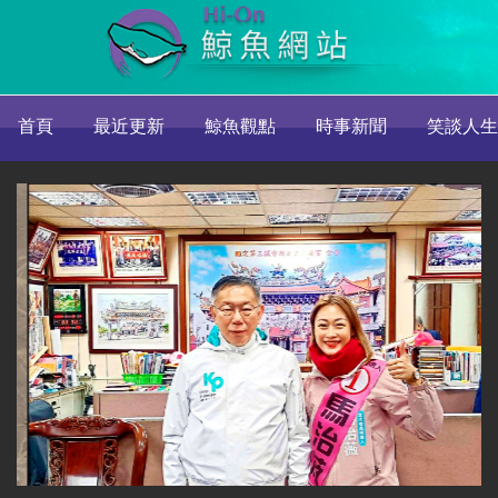
首頁
最近更新
鯨魚觀點
時事新聞
笑談人生