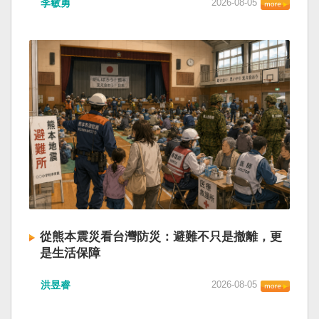
李敏勇
2026-08-05
的歷史就不會有中國國民黨，也不會捲入迄今仍
小』服務保障」，社會保險系統也出了問題。 後
德說，台灣是民主自由的燈塔，也是印太和平的
糾纏未解的中國困境。中華民國早就完全被中華
段有一句「推動各級領導幹部以更加昂揚向上的
重要基石，即使威權主義威脅及全球新興挑戰不
人民共和國接續了，中國是中國，台灣是台灣。
精氣神，不斷創造高質量發展新業績」。不懂什
斷，台灣有堅定的意志，確保民主燈塔永明，自
兩岸已有正常外交，中國也可致力提升國民福
麼是「精氣神」，還以為是假文件，是新時代習
由基石永固。
祉。 如果一九四五年八一五台灣獨立了，就像二
近平思想嗎？ 最後一句是「會議還研究了其他事
戰後許多殖民地選擇獨立，成為杭廷頓第二波民
項。」這是每次外媒最感興趣的問題，那就是人
主化的歷史。獨立的台灣會像脫離日本殖民的韓
事問題。港媒大做文章，排查二十屆中央委員清
國，八一五這一天成為獨立紀念日及光復節。不
洗了多少人？這為習近平的進一步獨裁和二十一
同於有國家歷史的朝鮮，台灣是新興國家，開展
大續任鋪平道路。據統計，過去一年，已有十九
自己國家的歷史。台灣沒有像朝鮮的左右路線競
名中央委員被官方宣布落馬或罷免全國人大代表
逐政權，造成內戰形成南韓、北朝分裂國家的歷
職務。另外還有「失蹤」者。總共接近三十人。
史。或許會有左右路線政黨，形塑台灣的國家之
領銜的是兩名政治局委員：軍委副主席張又俠與
路。 如果一九四五年八一五台灣獨立了，一九四
新疆黨委書記馬興瑞。 軍方還有原中央軍委副主
九年中華人民共和國革命推翻中華民國，中國國
席何衛東、原軍委委員兼聯合參謀部參謀長劉振
民黨蔣介石政權只能選擇海南島，國共競鬥的歷
立、原軍委政治工作部主任苗華、前信息支援部
從熊本震災看台灣防災：避難不只是撤離，更
史就會是另一種局面，與台灣無關。台灣沒有中
隊政委李偉、前陸軍司令員李橋、前中央軍委裝
是生活保障
國問題，中國也沒有台灣問題。台灣與中國也不
備發展部部長許學強、前西部戰區政委李鳳彪、
此次日本熊本發生大地震後，除了建築損害、救
至於陳兵海峽兩岸，戰爭的陰影籠罩。 如果一九
前空軍政委郭普校、前東部戰區政委劉青松、前
洪昱睿
2026-08-05
援速度與災後重建受到關注，避難所管理也成為
四五年八一五台灣獨立了，台灣會成為東亞漢字
南部戰區司令員吳亞男、前南部戰區政委王文
重要議題。尤其在炎熱季節，部分避難場所因設
文化圈一個不屬於中國的新興國家。台灣或許像
全、前西部戰區司令員汪海江、前北部戰區司令