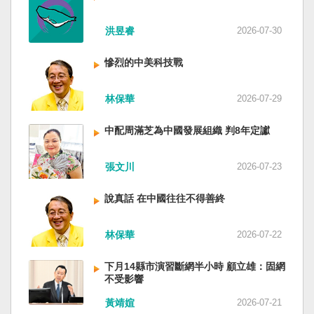
洪昱睿
2026-07-30
慘烈的中美科技戰
林保華
2026-07-29
中配周滿芝為中國發展組織 判8年定讞
張文川
2026-07-23
說真話 在中國往往不得善終
林保華
2026-07-22
下月14縣市演習斷網半小時 顧立雄：固網
不受影響
黃靖媗
2026-07-21