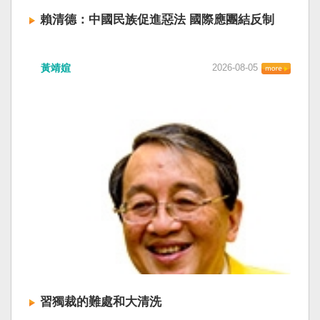
賴清德：中國民族促進惡法 國際應團結反制
賴清德總統昨於凱達格蘭論壇致詞表示，中國
黃靖媗
2026-08-05
「民族團結進步促進法」對各國人民進行政治審
查，國際社會應團結反制。（記者田裕華攝） 中
國七月一日起實施「民族團結進步促進法」，總
統賴清德昨日於凱達格蘭論壇致詞表示，中國的
「民促法」不僅侵害台灣主權，更透過跨國鎮
壓，對世界各國人民進行政治審查、製造寒蟬效
應，是國際社會應該團結反制的惡法；台灣不會
接受統戰滲透和紅色恐怖、不會坐視中國將壓迫
黑手伸進台灣，或任何自由國家與地區。 不會坐
視北京黑手伸進台灣 賴清德指出，中國上個月不
顧國際反對，實施「民族團結進步促進法」，
「對中政策跨國議會聯盟」（IPAC）隨即發表聲
明，譴責嚴重違反基本人權。他感謝IPAC日本共
同主席中谷元、IPAC執行主任裴倫德昨以行動再
次彰顯這份聲明的立場，很榮幸代表台灣人民接
習獨裁的難處和大清洗
受IPAC的聲明，台灣會給予堅定的支持，共同捍