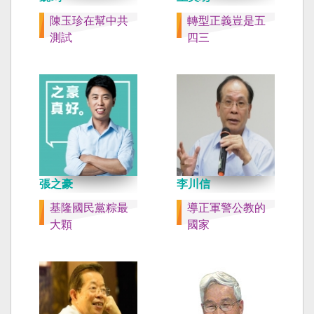
陳玉珍在幫中共
轉型正義豈是五
測試
四三
張之豪
李川信
基隆國民黨粽最
導正軍警公教的
大顆
國家