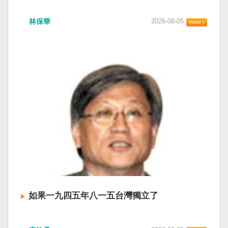
衛全球民主法治。 賴清德強調，中國的「民促
中共在七月卅日政治局會議上，決定十月召開五
法」不僅侵害台灣主權、迫害宗教與少數族群，
林保華
2026-08-05
中全會。本來以為在七月上海的AI全球大會以
更透過跨國鎮壓手段，對世界各國人民進行政治
後，習近平會乘勝追擊，豈料會議對AI突然非常
審查、製造寒蟬效應，是一部國際社會應該團結
低調，僅僅只有一段話，往常喜歡用的「鑄牢」
反制的惡法。 提醒各國「紅色恐怖正在世界蔓
不見了，改為「加快、加強」。從奇技淫巧改為
延」 賴清德表示，面對中國威權主義不斷擴張，
「適應不同群體消費需求擴大優質供給」。顯然
紅色恐怖正在世界各地蔓延，今年論壇主題聚焦
七月中國官方的經濟數字，製造業採購經理人指
討論全球的民主韌性、灰帶侵擾的因應聯防，以
數PMI，由六月的五十．三％大幅滑落至四十九．
及非紅供應鏈的重塑，更加反映出台灣在國際社
二％，不僅低於預估的五十．一％，更一舉跌破
會中的角色定位，以及期許台灣能承擔的國際責
五十％榮枯線，加上非製造業和綜合PMI產出指數
任。 賴清德表示，當今台灣的民主成就受到國際
三大核心指標同步跌穿榮枯線，習近平的梭哈
的肯定，面對中國「民促法」的威脅，台灣不會
（孤注一擲）失敗，在會議文件上不得不兩處承
接受統戰滲透和紅色恐怖、不會坐視中國將壓迫
認「困難」。 一處是「有效應對各種外部衝擊和
黑手伸進台灣，或任何自由國家與地區。 賴清德
內部困難」，後面提及「要高度重視經濟運行中
強調，台灣會以行動積極響應，落實「集體防
的困難挑戰」。其後各段落所說的例如公平競
禦、責任分擔」，並將持續提升國防力量、強化
爭、就業、三農、天災等都是。而「常態化解決
全社會防衛韌性，增進國際合作，凝聚最大的力
企業帳款拖欠問題」，更暴露企業之間拖欠已經
量，確保印太區域的和平穩定；台灣也將善用
如果一九四五年八一五台灣獨立了
是常態化。近三十年前的「三角債」是不是復活
AI、半導體、資通訊等高科技產業優勢，串聯民
了？企業發薪給員工當然也拖欠。 另外有兩處提
主夥伴，一起打造「非紅供應鏈」，來強化經濟
如果一九四五年八一五台灣獨立了， 二戰後台灣
到「兜牢基層『三保』底線」和「抓好『一老一
韌性，讓彼此的國家更安全更繁榮。 最後，賴清