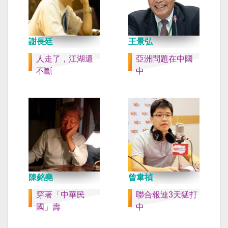
謝長廷
王景弘
人走了，江湖還
亞洲問題在中國
不斷
中
陳銘堯
曾韋禎
穿著「中華民
聯合報連3天猛打
國」壽
中