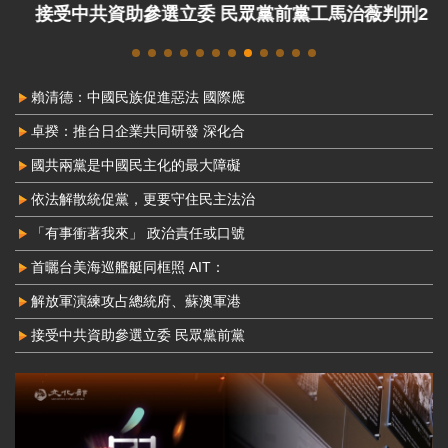
接受中共資助參選立委 民眾黨前黨工馬治薇判刑2
年8月定讞
賴清德：中國民族促進惡法 國際應
卓揆：推台日企業共同研發 深化合
國共兩黨是中國民主化的最大障礙
依法解散統促黨，更要守住民主法治
「有事衝著我來」 政治責任或口號
首曬台美海巡艦艇同框照 AIT：
解放軍演練攻占總統府、蘇澳軍港
接受中共資助參選立委 民眾黨前黨