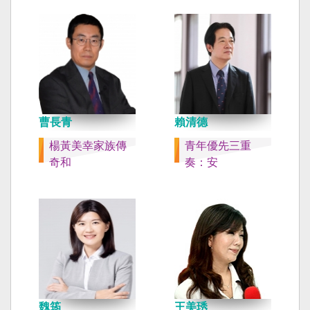
曹長青
賴清德
楊黃美幸家族傳
青年優先三重
奇和
奏：安
魏筠
王美琇