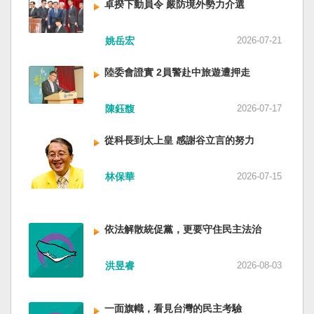
卓揆下動員令 嚴防境外勢力介選
姚岳宏
2026-07-21
陸委會證實 2員警赴中旅遊遭押走
陳鈺馥
2026-07-17
從科長到太上皇 感謝谷立言的努力
林保華
2026-07-15
依法解散統促黨，更要守住民主法治
洪昱睿
2026-08-03
一面旗幟，看見台灣的民主考驗