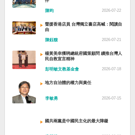
伴
與日本都會投入軍事力量協助救援。國軍與日本
家。 一九四五年八一五，台灣人在祖國的迷惘與
陳昀
2026-07-22
自衛隊在大型災害時能提供人力、運輸、工程與
迷障中做了錯誤的選擇，不只造成台灣集體命運
後勤支援。 然而，最初承擔救援工作的仍是消
的坎坷挫折，也影響中國的國家分裂。民主化後
聲援香港店員 台灣獨立書店高喊：閱讀自
防、搜救與緊急醫療體系；地方政府負責整體應
的台灣，要走向新歷史，珍惜台灣自己的條件，
由
變與資源調度，警察則協助交通管制、秩序維護
好好建構我們尚未正常化的國家。台灣是小而
與災區管理。真正成熟的防災制度，需要的是整
美、豐裕而堅強，在太平洋西南海域，一個閃亮
陳鈺馥
2026-07-21
體社會韌性，而非只等待外部力量投入。 日本長
的國家。 中國啊！請獨立於台灣之外吧！如果在
期推動全民防災教育與社區演練，值得台灣參
意收拾「中華民國」這個你們立鑄為繼承之國碑
楊黃美幸獲聘總統府國策顧問 續推台灣人
考。但學習日本並非照搬制度，而是思考如何建
銘的國號，台灣也會尊重歷史，對殘餘中國做歷
民自救宣言精神
立符合台灣社會條件的防災文化。 防災的目的，
史的了結，寫下句點。生活在台灣的人們應共同
彭明敏文教基金會
2026-07-18
不只是讓人民在災害中生存下來，更是在災害發
起造一個對「中國」不構成侵權的新國家，開啟
生後，仍能維持基本尊嚴與生活品質。真正成熟
歷史的新樂章。歷史不會重來，但提供教訓。
地方自治體的權力與責任
的防災制度，不是要求人民只能服從撤離命令，
（作者是詩人）
而是讓人民相信：當他們離開家園時，公共制度
會接住他們。
李敏勇
2026-07-15
國共兩黨是中國民主化的最大障礙