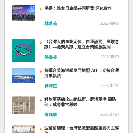
備限制，難以提供舒適的生活環境。 這提醒了同
新加坡一樣，通行漢字中文華語，也留下日本
員黃銘、前中部戰區政委徐德清、前國防大學政
樣位於地震頻繁區域的台灣，防災工作不能只關
語，一如新加坡留下英文，本土原有的福佬話、
卓揆：推台日企業共同研發 深化合作
委鍾紹軍等。 黨政系統部分，前廣西政府主席藍
注災害發生後如何救援，更要思考受災者如何在
客家話、原住民各族語也不會被壓迫。 如果一九
天立、前內蒙古政府主席王莉霞、前中國證監會
避難期間獲得安全且有尊嚴的生活。 台灣多年來
四五年八一五台灣獨立了，台灣早已是聯合國會
主席易會滿、前內蒙古黨委書記孫紹騁、前浙江
林薏茹
2026-08-04
累積不少災害應變經驗，但每當重大災害發生，
員國，也不至於迄今仍以國體不明的身分爭取加
省委書記易煉紅、前應急管理部部長王祥喜、前
仍會面臨一項現實挑戰：部分民眾，尤其高齡
入聯合國。當然不會捲入國內戰後兩個中國的鬥
重慶市長胡衡華等。前中聯部部長劉建超、前工
者，即使面臨撤離要求，也不願離開自己的家
爭。當然也沒有以反共為名、行專政之實的卅八
《台灣人的血統定位、自我認同、民族意
信部部長金壯龍、前中央軍民融合辦常務副主任
園，讓第一線執行撤離工作的公務人員承受壓
年戒嚴讓許多政治受難者的母親長期在黑夜哭
識》—凝聚共識，建立台灣國族認同
雷凡培，都是被不正常免職。 最新的河北黨書記
力。 表面上看，這似乎是防災意識不足；但更深
泣。 如果一九四五年八一五台灣獨立了，台灣早
倪岳峰「另有任用」，應該是與德國之聲與紐約
洪昱睿
2026-08-03
層的問題是，我們是否建立了一套讓人民願意避
已民主化，不必有長期戒嚴體制的壓迫，也沒有
時報披露張家口對海外人士動態控制平台被登錄
難、相信避難的制度？ 對許多高齡者而言，家不
隨中國國民黨從中國流亡到台灣形成的流亡殖民
有關。 這些大清洗是反映習近平的穩定還是不
首曬台美海巡艦艇同框照 AIT：支持台灣
只是住所，更是多年生活累積的情感依靠。離開
群落留下來的遺民問題。漢字文化圈的國家台灣
安？ （作者林保華為資深時事評論員）
海事執法
熟悉環境，本身就是重大心理挑戰。如果避難場
會傳承更多日本留下來的風貌，如果吸引中國人
所只是學校體育館或公共禮堂，提供基本收容功
黃靖媗
2026-07-29
來台也是中國僑民或台灣新住民、新國民，而不
能，卻缺乏降溫設備、醫療照護、隱私空間與生
是什麼外省人。 如果一九四五年八一五台灣獨立
活便利性，民眾自然可能對撤離有所抗拒。 因
了，台灣早就是一個小而美的民主國家，不必在
解放軍演練攻占總統府、蘇澳軍港 國防
部：威脅非常嚴峻
此，現代防災不能只是「把人帶離危險區域」，
國民養成過程的教育被教導成一個虛構的大國，
而要建立讓人民相信「離開家後仍能受到妥善照
也不會有見證二二八事件的美國副領事葛超智
陳鈺馥
2026-07-27
顧」的制度。避難所應考量高齡者、幼兒與身心
（G. Kerr）《被出賣的台灣》這本書。台灣是三
障礙者等需求，包括降溫設備、電力備援、醫療
萬六千多平方公里的美麗島嶼群落，中央山脈南
波蘭前總理：台灣是歐盟至關重要民主夥
支援與基本生活品質。 在重大災害應變中，台灣
北相連，四面海域環抱，是島嶼國度不是大陸國