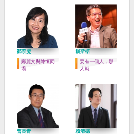
鄒景雯
楊斯棓
鄭麗文與陳恒同
要有一個人，那
場
人就
曹長青
賴清德