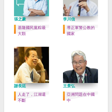
張之豪
李川信
基隆國民黨粽最
導正軍警公教的
大顆
國家
謝長廷
王景弘
人走了，江湖還
亞洲問題在中國
不斷
中