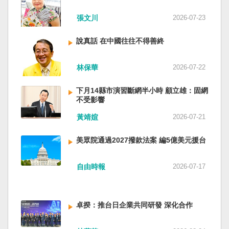
近平思想嗎？ 最後一句是「會議還研究了其他事
張文川
2026-07-23
項。」這是每次外媒最感興趣的問題，那就是人
事問題。港媒大做文章，排查二十屆中央委員清
說真話 在中國往往不得善終
洗了多少人？這為習近平的進一步獨裁和二十一
大續任鋪平道路。據統計，過去一年，已有十九
名中央委員被官方宣布落馬或罷免全國人大代表
林保華
2026-07-22
職務。另外還有「失蹤」者。總共接近三十人。
領銜的是兩名政治局委員：軍委副主席張又俠與
下月14縣市演習斷網半小時 顧立雄：固網
新疆黨委書記馬興瑞。 軍方還有原中央軍委副主
不受影響
席何衛東、原軍委委員兼聯合參謀部參謀長劉振
黃靖媗
2026-07-21
立、原軍委政治工作部主任苗華、前信息支援部
隊政委李偉、前陸軍司令員李橋、前中央軍委裝
美眾院通過2027撥款法案 編5億美元援台
備發展部部長許學強、前西部戰區政委李鳳彪、
前空軍政委郭普校、前東部戰區政委劉青松、前
南部戰區司令員吳亞男、前南部戰區政委王文
自由時報
2026-07-17
全、前西部戰區司令員汪海江、前北部戰區司令
員黃銘、前中部戰區政委徐德清、前國防大學政
委鍾紹軍等。 黨政系統部分，前廣西政府主席藍
卓揆：推台日企業共同研發 深化合作
天立、前內蒙古政府主席王莉霞、前中國證監會
主席易會滿、前內蒙古黨委書記孫紹騁、前浙江