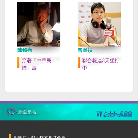
陳銘堯
曾韋禎
穿著「中華民
聯合報連3天猛打
國」壽
中
財團法人彭明敏文教基金會