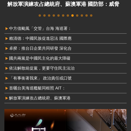
解放軍演練攻占總統府、蘇澳軍港 國防部：威脅
非常嚴峻
中方借颱風「交管」台海 海巡署：
賴清德：中國民族促進惡法 國際應
卓揆：推台日企業共同研發 深化合
國共兩黨是中國民主化的最大障礙
依法解散統促黨，更要守住民主法治
「有事衝著我來」 政治責任或口號
首曬台美海巡艦艇同框照 AIT：
解放軍演練攻占總統府、蘇澳軍港