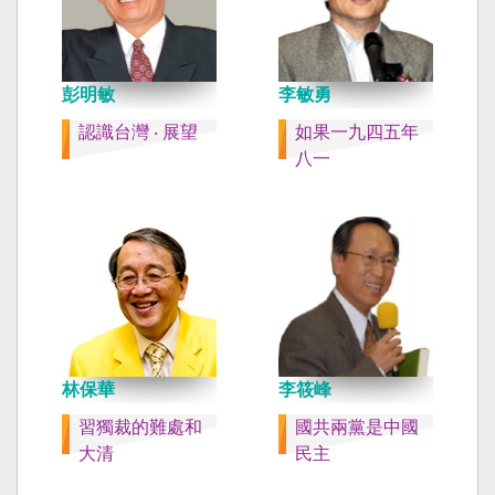
彭明敏
李敏勇
認識台灣 ‧ 展望
如果一九四五年
八一
林保華
李筱峰
習獨裁的難處和
國共兩黨是中國
大清
民主