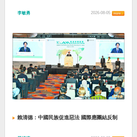
海峽為國際水域，依據「聯合國海洋法公約」等
如果一九四五年八一五台灣獨立了， 二戰後台灣
國際規範，領海範圍外均適用國際法「公海航行
李敏勇
2026-08-05
的歷史就不會有中國國民黨，也不會捲入迄今仍
自由」原則，中國無任何權利對該水域實施「管
糾纏未解的中國困境。中華民國早就完全被中華
制」；海巡署向來尊重符合國際法的航行自由，
人民共和國接續了，中國是中國，台灣是台灣。
對於中方假借「颱風」之名，行假造「管轄權」
兩岸已有正常外交，中國也可致力提升國民福
之實的認知作戰，企圖藉海事管制將台海內水
祉。 如果一九四五年八一五台灣獨立了，就像二
化，予以最嚴厲譴責，並要求中方恪守國際規
戰後許多殖民地選擇獨立，成為杭廷頓第二波民
範，避免破壞區域的和平穩定。 海巡署同時強
主化的歷史。獨立的台灣會像脫離日本殖民的韓
調，將持續運用聯合情監偵手段，全天候掌握我
國，八一五這一天成為獨立紀念日及光復節。不
國周邊海域動態，目前未偵獲中國船舶異常舉
同於有國家歷史的朝鮮，台灣是新興國家，開展
動，亦未接獲航商反映遭到廣播干擾，提醒航經
自己國家的歷史。台灣沒有像朝鮮的左右路線競
該海域之商貨輪，如接獲中方廣播時，無需理會
逐政權，造成內戰形成南韓、北朝分裂國家的歷
中方要求，並請立即通報相關單位，海巡署將會
史。或許會有左右路線政黨，形塑台灣的國家之
採取一切必要手段，確保船舶航行自由與安全。
路。 如果一九四五年八一五台灣獨立了，一九四
九年中華人民共和國革命推翻中華民國，中國國
民黨蔣介石政權只能選擇海南島，國共競鬥的歷
史就會是另一種局面，與台灣無關。台灣沒有中
賴清德：中國民族促進惡法 國際應團結反制
國問題，中國也沒有台灣問題。台灣與中國也不
至於陳兵海峽兩岸，戰爭的陰影籠罩。 如果一九
賴清德總統昨於凱達格蘭論壇致詞表示，中國
四五年八一五台灣獨立了，台灣會成為東亞漢字