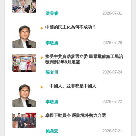
洪昱睿
2026-07-31
中國的民主化為何不成功？
李敏勇
2026-07-29
接受中共資助參選立委 民眾黨前黨工馬治
薇判刑2年8月定讞
張文川
2026-07-24
「中國人」並非都是中國人
李敏勇
2026-07-22
卓揆下動員令 嚴防境外勢力介選
姚岳宏
2026-07-21