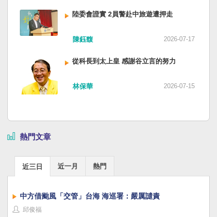
陸委會證實 2員警赴中旅遊遭押走
陳鈺馥
2026-07-17
從科長到太上皇 感謝谷立言的努力
林保華
2026-07-15
熱門文章
近一月
熱門
近三日
中方借颱風「交管」台海 海巡署：嚴厲譴責
邱俊福