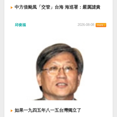
中方借颱風「交管」台海 海巡署：嚴厲譴責
中國廣東海事局公告，受到颱風白海豚影響，
邱俊福
2026-08-08
「將對經過台灣海峽南口北上船舶實施交通管
制」。海巡署昨晚嚴正駁斥，強調中國無任何權
利在台灣海峽實施交通管制。（圖擷取自中國央
視網） 陸委會：中共無理粗魯聲明 極其可笑 中國
廣東海事局公告，受到颱風白海豚影響，「將對
經過台灣海峽南口北上船舶實施交通管制」。海
巡署昨晚嚴正駁斥，強調中國無任何權利在台灣
海峽實施交通管制。陸委會也表示，中共假借颱
風名義聲稱管制相關海域，違反聯合國海洋法公
約等國際規範，「中共有關部門的無理粗魯聲明
是對國際秩序與規範的無知、漠視與踐踏，極其
可笑」。 中國海事局官網六日公告，颱風白海豚
將影響台灣海峽及周邊海域，廣東海事局決定六
日晚間六時起，對經過台灣海峽南口北上船舶實
施交通管制，各船舶必須遵守交通管制要求，聽
如果一九四五年八一五台灣獨立了
從現場海事管理機構指揮。 海巡署昨表示，台灣