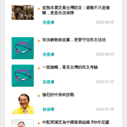
低調，僅僅只有一段話，往常喜歡用的「鑄牢」
反制的惡法。 提醒各國「紅色恐怖正在世界蔓
萬六千多平方公里的美麗島嶼群落，中央山脈南
不見了，改為「加快、加強」。從奇技淫巧改為
延」 賴清德表示，面對中國威權主義不斷擴張，
從熊本震災看台灣防災：避難不只是撤
北相連，四面海域環抱，是島嶼國度不是大陸國
離，更是生活保障
「適應不同群體消費需求擴大優質供給」。顯然
紅色恐怖正在世界各地蔓延，今年論壇主題聚焦
家。 一九四五年八一五，台灣人在祖國的迷惘與
七月中國官方的經濟數字，製造業採購經理人指
討論全球的民主韌性、灰帶侵擾的因應聯防，以
迷障中做了錯誤的選擇，不只造成台灣集體命運
洪昱睿
2026-08-05
數PMI，由六月的五十．三％大幅滑落至四十九．
及非紅供應鏈的重塑，更加反映出台灣在國際社
的坎坷挫折，也影響中國的國家分裂。民主化後
二％，不僅低於預估的五十．一％，更一舉跌破
會中的角色定位，以及期許台灣能承擔的國際責
的台灣，要走向新歷史，珍惜台灣自己的條件，
五十％榮枯線，加上非製造業和綜合PMI產出指數
任。 賴清德表示，當今台灣的民主成就受到國際
依法解散統促黨，更要守住民主法治
好好建構我們尚未正常化的國家。台灣是小而
三大核心指標同步跌穿榮枯線，習近平的梭哈
的肯定，面對中國「民促法」的威脅，台灣不會
美、豐裕而堅強，在太平洋西南海域，一個閃亮
（孤注一擲）失敗，在會議文件上不得不兩處承
接受統戰滲透和紅色恐怖、不會坐視中國將壓迫
的國家。 中國啊！請獨立於台灣之外吧！如果在
洪昱睿
2026-08-03
認「困難」。 一處是「有效應對各種外部衝擊和
黑手伸進台灣，或任何自由國家與地區。 賴清德
意收拾「中華民國」這個你們立鑄為繼承之國碑
內部困難」，後面提及「要高度重視經濟運行中
強調，台灣會以行動積極響應，落實「集體防
銘的國號，台灣也會尊重歷史，對殘餘中國做歷
一面旗幟，看見台灣的民主考驗
的困難挑戰」。其後各段落所說的例如公平競
禦、責任分擔」，並將持續提升國防力量、強化
史的了結，寫下句點。生活在台灣的人們應共同
爭、就業、三農、天災等都是。而「常態化解決
全社會防衛韌性，增進國際合作，凝聚最大的力
起造一個對「中國」不構成侵權的新國家，開啟
企業帳款拖欠問題」，更暴露企業之間拖欠已經
洪昱睿
2026-07-30
量，確保印太區域的和平穩定；台灣也將善用
歷史的新樂章。歷史不會重來，但提供教訓。
是常態化。近三十年前的「三角債」是不是復活
AI、半導體、資通訊等高科技產業優勢，串聯民
（作者是詩人）
了？企業發薪給員工當然也拖欠。 另外有兩處提
主夥伴，一起打造「非紅供應鏈」，來強化經濟
慘烈的中美科技戰
到「兜牢基層『三保』底線」和「抓好『一老一
韌性，讓彼此的國家更安全更繁榮。 最後，賴清
小』服務保障」，社會保險系統也出了問題。 後
德說，台灣是民主自由的燈塔，也是印太和平的
林保華
2026-07-29
段有一句「推動各級領導幹部以更加昂揚向上的
重要基石，即使威權主義威脅及全球新興挑戰不
精氣神，不斷創造高質量發展新業績」。不懂什
斷，台灣有堅定的意志，確保民主燈塔永明，自
中配周滿芝為中國發展組織 判8年定讞
麼是「精氣神」，還以為是假文件，是新時代習
由基石永固。