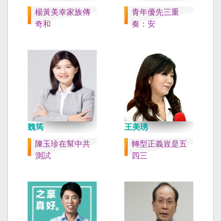
楊黃美幸家族傳
青年優先三重
奇和
奏：安
魏筠
王美琇
陳玉珍在幫中共
轉型正義豈是五
測試
四三