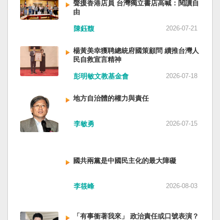
聲援香港店員 台灣獨立書店高喊：閱讀自
由
陳鈺馥
2026-07-21
楊黃美幸獲聘總統府國策顧問 續推台灣人
民自救宣言精神
彭明敏文教基金會
2026-07-18
地方自治體的權力與責任
李敏勇
2026-07-15
國共兩黨是中國民主化的最大障礙
李筱峰
2026-08-03
「有事衝著我來」 政治責任或口號表演？