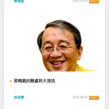
黃靖媗
2026-08-05
「民族團結進步促進法」對各國人民進行政治審
文化圈一個不屬於中國的新興國家。台灣或許像
查，國際社會應團結反制。（記者田裕華攝） 中
新加坡一樣，通行漢字中文華語，也留下日本
國七月一日起實施「民族團結進步促進法」，總
語，一如新加坡留下英文，本土原有的福佬話、
統賴清德昨日於凱達格蘭論壇致詞表示，中國的
客家話、原住民各族語也不會被壓迫。 如果一九
「民促法」不僅侵害台灣主權，更透過跨國鎮
四五年八一五台灣獨立了，台灣早已是聯合國會
壓，對世界各國人民進行政治審查、製造寒蟬效
員國，也不至於迄今仍以國體不明的身分爭取加
應，是國際社會應該團結反制的惡法；台灣不會
入聯合國。當然不會捲入國內戰後兩個中國的鬥
接受統戰滲透和紅色恐怖、不會坐視中國將壓迫
爭。當然也沒有以反共為名、行專政之實的卅八
黑手伸進台灣，或任何自由國家與地區。 不會坐
年戒嚴讓許多政治受難者的母親長期在黑夜哭
視北京黑手伸進台灣 賴清德指出，中國上個月不
泣。 如果一九四五年八一五台灣獨立了，台灣早
顧國際反對，實施「民族團結進步促進法」，
已民主化，不必有長期戒嚴體制的壓迫，也沒有
「對中政策跨國議會聯盟」（IPAC）隨即發表聲
隨中國國民黨從中國流亡到台灣形成的流亡殖民
明，譴責嚴重違反基本人權。他感謝IPAC日本共
群落留下來的遺民問題。漢字文化圈的國家台灣
同主席中谷元、IPAC執行主任裴倫德昨以行動再
會傳承更多日本留下來的風貌，如果吸引中國人
次彰顯這份聲明的立場，很榮幸代表台灣人民接
來台也是中國僑民或台灣新住民、新國民，而不
習獨裁的難處和大清洗
受IPAC的聲明，台灣會給予堅定的支持，共同捍
是什麼外省人。 如果一九四五年八一五台灣獨立
衛全球民主法治。 賴清德強調，中國的「民促
了，台灣早就是一個小而美的民主國家，不必在
中共在七月卅日政治局會議上，決定十月召開五
法」不僅侵害台灣主權、迫害宗教與少數族群，
國民養成過程的教育被教導成一個虛構的大國，
林保華
2026-08-05
中全會。本來以為在七月上海的AI全球大會以
更透過跨國鎮壓手段，對世界各國人民進行政治
也不會有見證二二八事件的美國副領事葛超智
後，習近平會乘勝追擊，豈料會議對AI突然非常
審查、製造寒蟬效應，是一部國際社會應該團結
（G. Kerr）《被出賣的台灣》這本書。台灣是三