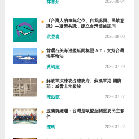
林薏茹
2026-08-04
省委書記易煉紅、前應急管理部部長王祥喜、前
重慶市長胡衡華等。前中聯部部長劉建超、前工
信部部長金壯龍、前中央軍民融合辦常務副主任
《台灣人的血統定位、自我認同、民族意
雷凡培，都是被不正常免職。 最新的河北黨書記
識》—凝聚共識，建立台灣國族認同
倪岳峰「另有任用」，應該是與德國之聲與紐約
洪昱睿
2026-08-03
時報披露張家口對海外人士動態控制平台被登錄
有關。 這些大清洗是反映習近平的穩定還是不
安？ （作者林保華為資深時事評論員）
首曬台美海巡艦艇同框照 AIT：支持台灣
海事執法
黃靖媗
2026-07-29
解放軍演練攻占總統府、蘇澳軍港 國防
部：威脅非常嚴峻
陳鈺馥
2026-07-27
波蘭前總理：台灣是歐盟至關重要民主夥
伴
陳昀
2026-07-22