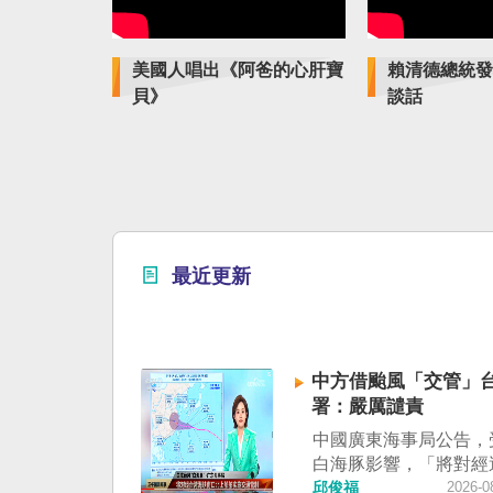
美國人唱出《阿爸的心肝寶
賴清德總統發
貝》
談話
最近更新
中方借颱風「交管」台
署：嚴厲譴責
中國廣東海事局公告，
白海豚影響，「將對經
峽南口北上船舶實施交
邱俊福
2026-0