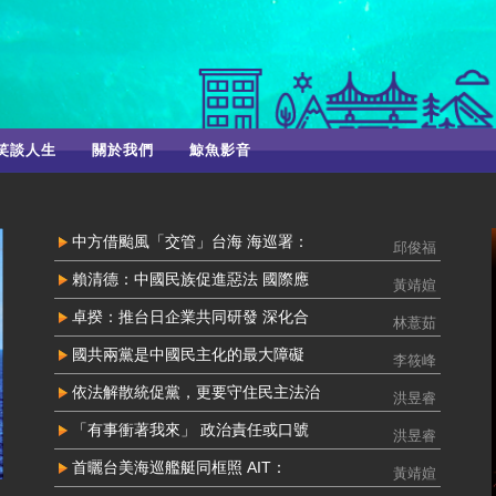
笑談人生
關於我們
鯨魚影音
中方借颱風「交管」台海 海巡署：
邱俊福
賴清德：中國民族促進惡法 國際應
黃靖媗
卓揆：推台日企業共同研發 深化合
林薏茹
國共兩黨是中國民主化的最大障礙
李筱峰
依法解散統促黨，更要守住民主法治
洪昱睿
「有事衝著我來」 政治責任或口號
洪昱睿
首曬台美海巡艦艇同框照 AIT：
黃靖媗