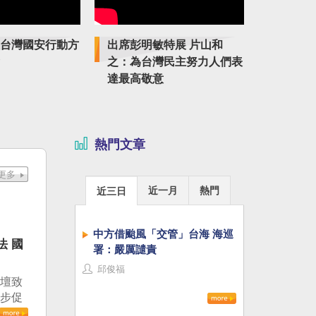
台灣國安行動方
出席彭明敏特展 片山和
紀念臺獨
之：為台灣民主努力人們表
特展傳揚
達最高敬意
熱門文章
近一月
熱門
近三日
中方借颱風「交管」台海 海巡
法 國
署：嚴厲譴責
邱俊福
論壇致
進步促
治審