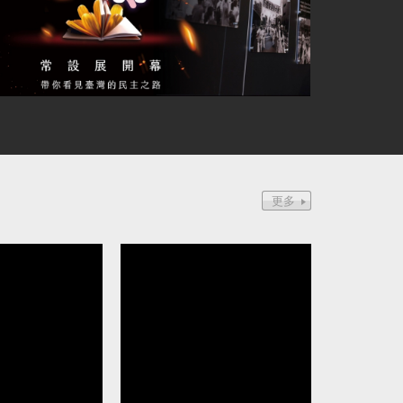
資助參選立委 民眾黨前黨工馬治
中配周滿芝為中國發展
8月定讞