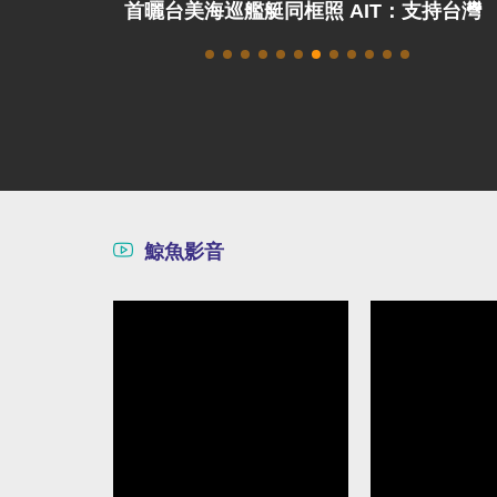
或口號表演？
首曬台美海巡艦艇同框照 AIT：支持台灣
海事執法
鯨魚影音