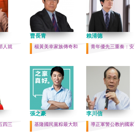
件的美國
戰區政委劉青松、前南部
r）《被出
令員吳亞男、前南部戰區
灣是三萬
文全、前西部戰區司令員
島嶼群
江、前北部戰區司令員黃
，四面海
中部戰區政委徐德清、前
是大陸國
曹長青
學政委鍾紹軍等。 黨政系
賴清德
五，台灣人
分，前廣西政府主席藍天
那人就
楊黃美幸家族傳奇和
青年優先三重奏：安
做了錯誤
內蒙古政府主席王莉霞、
集體命運
證監會主席易會滿、前內
國的國家
委書記孫紹騁、前浙江省
，要走向
易煉紅、前應急管理部部
的條件，
喜、前重慶市長胡衡華等
化的國
聯部部長劉建超、前工信
裕而堅
金壯龍、前中央軍民融合
，一個閃
副主任雷凡培，都是被不
請獨立於台
職。 最新的河北黨書記倪
拾「中華
「另有任用」，應該是與
張之豪
李川信
繼承之國
聲與紐約時報披露張家口
尊重歷
人士動態控制平台被登錄
五四三
基隆國民黨粽最大顆
導正軍警公教的國家
的了結，
這些大清洗是反映習近平
的人們應
還是不安？ （作者林保華