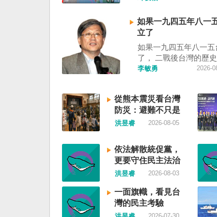
制」。海巡署昨晚嚴正
調中國無任何權利在台
如果一九四五年八一
施交通管制。（圖擷取
立了
視網） 陸委會：中共
如果一九四五年八一五
明 極其可笑 中國廣東
了， 二戰後台灣的歷
告，受到颱風白海豚影
中國國民黨，也不會捲
李敏勇
2026-0
對經過台灣海峽南口北
糾纏未解的中國困境。
施交通管制」。海巡署
早就完全被中華人民共
駁斥，強調中國無任何
從熊本震災看台灣
了，中國是中國，台灣
灣海峽實施交通管制。
防災：避難不只是
兩岸已有正常外交，中
表示，中共假借颱風名
撤離，更是生活保
力提升國民福祉。 如
洪昱睿
2026-08-05
制相關海域，違反聯合
障
年八一五台灣獨立了，
公約等國際規範，「中
後許多殖民地選擇獨立
門的無理粗魯聲明是對
依法解散統促黨，
廷頓第二波民主化的歷
與規範的無知、漠視與
更要守住民主法治
的台灣會像脫離日本殖
其可笑」。 中國海事
洪昱睿
2026-08-03
國，八一五這一天成為
公告，颱風白海豚將影
日及光復節。不同於有
峽及周邊海域，廣東海
一面旗幟，看見台
的朝鮮，台灣是新興國
六日晚間六時起，對經
灣的民主考驗
自己國家的歷史。台灣
峽南口北上船舶實施交
洪昱睿
2026-07-30