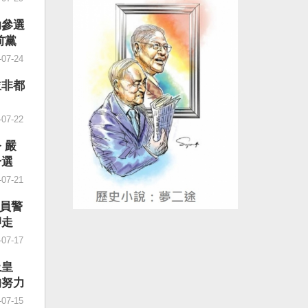
孤注一
台灣人
不得不
會給予
助參選
是「有
球民主
前黨
部困
的「民
2年8
-07-24
重視經
、迫害
其後各
跨國鎮
並非都
、就
進行政
而「常
是一部
-07-22
題」，
惡法。
是常態
世界蔓
 嚴
債」是
國威權
介選
員工當
正在世
-07-21
到「兜
題聚焦
「抓好
帶侵擾
2員警
，社會
應鏈的
押走
段有一
國際社
-07-17
更加昂
許台灣
造高質
德表
上皇
麼是
受到國
的努力
文件，
促法」
-07-15
最後一