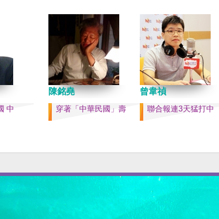
」不構成
時事評論員）
史的新樂
提供教
陳銘堯
曾韋禎
 中
穿著「中華民國」壽
聯合報連3天猛打中