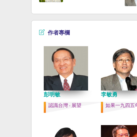
時，無需理會中方要求
早已是聯合國會員國，
即通報相關單位，海巡
迄今仍以國體不明的身
取一切必要手段，確保
入聯合國。當然不會捲
自由與安全。
後兩個中國的鬥爭。當
以反共為名、行專政之
作者專欄
年戒嚴讓許多政治受難
長期在黑夜哭泣。 如
年八一五台灣獨立了，
民主化，不必有長期戒
壓迫，也沒有隨中國國
國流亡到台灣形成的流
落留下來的遺民問題。
圈的國家台灣會傳承更
下來的風貌，如果吸引
彭明敏
李敏勇
台也是中國僑民或台灣
認識台灣 ‧ 展望
如果一九四五
新國民，而不是什麼外
果一九四五年八一五台
了，台灣早就是一個小
主國家，不必在國民養
教育被教導成一個虛構