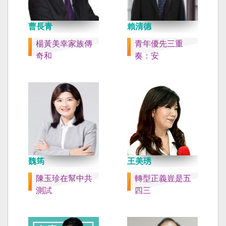
曹長青
賴清德
楊黃美幸家族傳
青年優先三重
奇和
奏：安
魏筠
王美琇
陳玉珍在幫中共
轉型正義豈是五
測試
四三