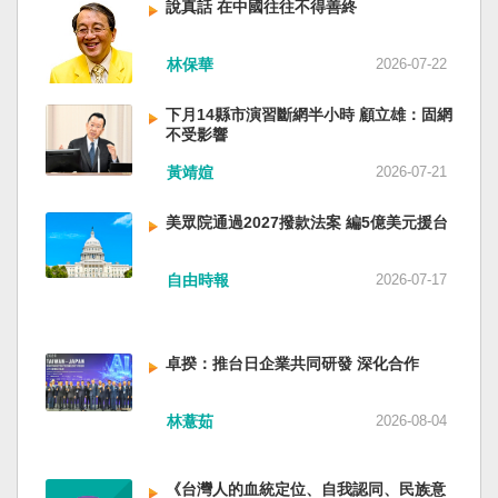
說真話 在中國往往不得善終
林保華
2026-07-22
下月14縣市演習斷網半小時 顧立雄：固網
不受影響
黃靖媗
2026-07-21
美眾院通過2027撥款法案 編5億美元援台
自由時報
2026-07-17
卓揆：推台日企業共同研發 深化合作
林薏茹
2026-08-04
《台灣人的血統定位、自我認同、民族意