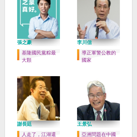
張之豪
李川信
基隆國民黨粽最
導正軍警公教的
大顆
國家
謝長廷
王景弘
人走了，江湖還
亞洲問題在中國