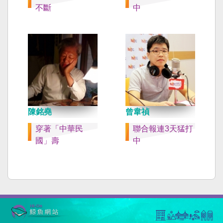
不斷
中
陳銘堯
曾韋禎
穿著「中華民
聯合報連3天猛打
國」壽
中