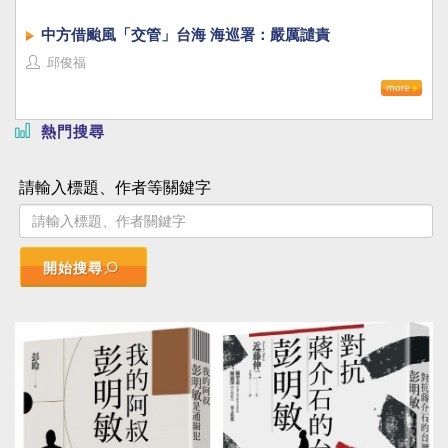
中方借颱風「交管」台海 海巡署：嚴厲譴責
邱俊福
熱門搜尋
請輸入標題、作者等關鍵字
開始搜尋