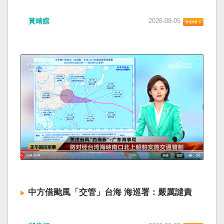
抱」。無獨有偶，有民眾向本報爆料，他於八月
賴清德總統昨於凱達格蘭論壇致詞表示，中國
八日在車埕站舉辦的「鐵道音樂嘉年華」，活動
黃靖媗
2026-08-05
「民族團結進步促進法」對各國人民進行政治審
佈置「我在車埕站等你」立牌，現場提供給民眾
查，國際社會應團結反制。（記者田裕華攝） 中
穿戴的道具竟有多頂中國國徽車長帽，男女樣式
國七月一日起實施「民族團結進步促進法」，總
都有，分別與台鐵的帽子放在一起，很多不知情
統賴清德昨日於凱達格蘭論壇致詞表示，中國的
家長、小孩戴著拍照，這是公家單位舉辦的活
「民促法」不僅侵害台灣主權，更透過跨國鎮
動，實在非常離譜。 日管處表示，廠商告知曾上
壓，對世界各國人民進行政治審查、製造寒蟬效
網買了兩次帽子，第一次貨品寄到後發現帽子上
應，是國際社會應該團結反制的惡法；台灣不會
有中國國徽，趕緊再次上網購買台鐵車長帽；活
接受統戰滲透和紅色恐怖、不會坐視中國將壓迫
動前一日廠商把活動道具集中一處，卻忘了把第
黑手伸進台灣，或任何自由國家與地區。 不會坐
一次買錯的表演帽拿掉，另一組場佈人員將所有
視北京黑手伸進台灣 賴清德指出，中國上個月不
道具全部帶到現場布置。 廠商昨坦承有嚴重疏
顧國際反對，實施「民族團結進步促進法」，
失；觀光署署長陳玉秀表示，這次廠商太輕忽，
「對中政策跨國議會聯盟」（IPAC）隨即發表聲
會依照委辦契約狀況處理，日月潭風管處身為委
明，譴責嚴重違反基本人權。他感謝IPAC日本共
託單位，現場監督不到位也有責任，她會對相關
同主席中谷元、IPAC執行主任裴倫德昨以行動再
人員進行懲處。 東海大學陸研中心副執行長洪浦
次彰顯這份聲明的立場，很榮幸代表台灣人民接
釗受訪表示，單一事件可以解釋為疏失，類似事
受IPAC的聲明，台灣會給予堅定的支持，共同捍
件接連發生，就要問我們的公務體系是不是對中
中方借颱風「交管」台海 海巡署：嚴厲譴責
衛全球民主法治。 賴清德強調，中國的「民促
國政治符號失去了應有的辨識與警覺。政府活動
法」不僅侵害台灣主權、迫害宗教與少數族群，
讓中國國徽一路進到現場，甚至戴到民眾與小朋
中國廣東海事局公告，受到颱風白海豚影響，
更透過跨國鎮壓手段，對世界各國人民進行政治
友頭上，不能查完原因就算了。 「中國的政治符