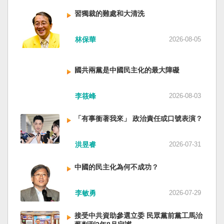
人民共和國接續了，中國是中國，台灣是台灣。
對於中方假借「颱風」之名，行假造「管轄權」
斷，台灣有堅定的意志，確保民主燈塔永明，自
兩岸已有正常外交，中國也可致力提升國民福
之實的認知作戰，企圖藉海事管制將台海內水
習獨裁的難處和大清洗
由基石永固。
祉。 如果一九四五年八一五台灣獨立了，就像二
化，予以最嚴厲譴責，並要求中方恪守國際規
戰後許多殖民地選擇獨立，成為杭廷頓第二波民
範，避免破壞區域的和平穩定。 海巡署同時強
林保華
2026-08-05
主化的歷史。獨立的台灣會像脫離日本殖民的韓
調，將持續運用聯合情監偵手段，全天候掌握我
國，八一五這一天成為獨立紀念日及光復節。不
國周邊海域動態，目前未偵獲中國船舶異常舉
同於有國家歷史的朝鮮，台灣是新興國家，開展
動，亦未接獲航商反映遭到廣播干擾，提醒航經
國共兩黨是中國民主化的最大障礙
自己國家的歷史。台灣沒有像朝鮮的左右路線競
該海域之商貨輪，如接獲中方廣播時，無需理會
逐政權，造成內戰形成南韓、北朝分裂國家的歷
中方要求，並請立即通報相關單位，海巡署將會
李筱峰
2026-08-03
史。或許會有左右路線政黨，形塑台灣的國家之
採取一切必要手段，確保船舶航行自由與安全。
路。 如果一九四五年八一五台灣獨立了，一九四
「有事衝著我來」 政治責任或口號表演？
九年中華人民共和國革命推翻中華民國，中國國
民黨蔣介石政權只能選擇海南島，國共競鬥的歷
史就會是另一種局面，與台灣無關。台灣沒有中
洪昱睿
2026-07-31
國問題，中國也沒有台灣問題。台灣與中國也不
至於陳兵海峽兩岸，戰爭的陰影籠罩。 如果一九
中國的民主化為何不成功？
四五年八一五台灣獨立了，台灣會成為東亞漢字
文化圈一個不屬於中國的新興國家。台灣或許像
李敏勇
2026-07-29
新加坡一樣，通行漢字中文華語，也留下日本
語，一如新加坡留下英文，本土原有的福佬話、
接受中共資助參選立委 民眾黨前黨工馬治
客家話、原住民各族語也不會被壓迫。 如果一九