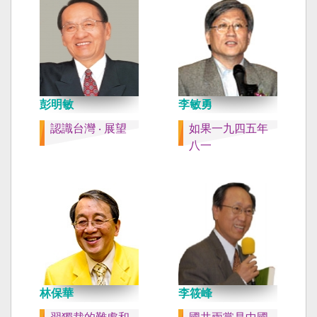
彭明敏
李敏勇
認識台灣 ‧ 展望
如果一九四五年
八一
林保華
李筱峰