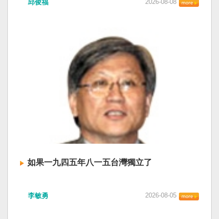
邱俊福
2026-08-08
「將對經過台灣海峽南口北上船舶實施交通管
審查、製造寒蟬效應，是一部國際社會應該團結
號透過商品、網路素材、AI生成內容等，透過不
制」。海巡署昨晚嚴正駁斥，強調中國無任何權
反制的惡法。 提醒各國「紅色恐怖正在世界蔓
同管道進入台灣社會！」洪浦釗說，中央與地方
利在台灣海峽實施交通管制。（圖擷取自中國央
延」 賴清德表示，面對中國威權主義不斷擴張，
公務體系都需要具備基本辨識能力，並建立明確
視網） 陸委會：中共無理粗魯聲明 極其可笑 中國
紅色恐怖正在世界各地蔓延，今年論壇主題聚焦
的國家識別審核機制，對外發布或公開使用前都
廣東海事局公告，受到颱風白海豚影響，「將對
討論全球的民主韌性、灰帶侵擾的因應聯防，以
應完成查核。 洪建議，公務採購與委外活動也應
經過台灣海峽南口北上船舶實施交通管制」。海
及非紅供應鏈的重塑，更加反映出台灣在國際社
把國家識別納入驗收項目，要求承辦單位與廠商
巡署昨晚嚴正駁斥，強調中國無任何權利在台灣
會中的角色定位，以及期許台灣能承擔的國際責
負起審核責任，不能把內容製作交出去，政府的
海峽實施交通管制。陸委會也表示，中共假借颱
任。 賴清德表示，當今台灣的民主成就受到國際
責任也跟著外包。中央也應針對近期事件提出共
風名義聲稱管制相關海域，違反聯合國海洋法公
的肯定，面對中國「民促法」的威脅，台灣不會
同審核原則，讓中央與地方機關有所依循。
約等國際規範，「中共有關部門的無理粗魯聲明
接受統戰滲透和紅色恐怖、不會坐視中國將壓迫
是對國際秩序與規範的無知、漠視與踐踏，極其
黑手伸進台灣，或任何自由國家與地區。 賴清德
可笑」。 中國海事局官網六日公告，颱風白海豚
強調，台灣會以行動積極響應，落實「集體防
將影響台灣海峽及周邊海域，廣東海事局決定六
禦、責任分擔」，並將持續提升國防力量、強化
日晚間六時起，對經過台灣海峽南口北上船舶實
全社會防衛韌性，增進國際合作，凝聚最大的力
施交通管制，各船舶必須遵守交通管制要求，聽
量，確保印太區域的和平穩定；台灣也將善用
如果一九四五年八一五台灣獨立了
從現場海事管理機構指揮。 海巡署昨表示，台灣
AI、半導體、資通訊等高科技產業優勢，串聯民
海峽為國際水域，依據「聯合國海洋法公約」等
主夥伴，一起打造「非紅供應鏈」，來強化經濟
如果一九四五年八一五台灣獨立了， 二戰後台灣
國際規範，領海範圍外均適用國際法「公海航行
韌性，讓彼此的國家更安全更繁榮。 最後，賴清
李敏勇
2026-08-05
的歷史就不會有中國國民黨，也不會捲入迄今仍
自由」原則，中國無任何權利對該水域實施「管
德說，台灣是民主自由的燈塔，也是印太和平的
糾纏未解的中國困境。中華民國早就完全被中華
制」；海巡署向來尊重符合國際法的航行自由，
重要基石，即使威權主義威脅及全球新興挑戰不