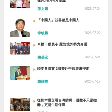
薇判刑2年8月定讞
四五年八一五台灣獨立了，台灣早已是聯合國會
張文川
2026-07-24
員國，也不至於迄今仍以國體不明的身分爭取加
入聯合國。當然不會捲入國內戰後兩個中國的鬥
「中國人」並非都是中國人
爭。當然也沒有以反共為名、行專政之實的卅八
年戒嚴讓許多政治受難者的母親長期在黑夜哭
泣。 如果一九四五年八一五台灣獨立了，台灣早
李敏勇
2026-07-22
已民主化，不必有長期戒嚴體制的壓迫，也沒有
隨中國國民黨從中國流亡到台灣形成的流亡殖民
卓揆下動員令 嚴防境外勢力介選
群落留下來的遺民問題。漢字文化圈的國家台灣
會傳承更多日本留下來的風貌，如果吸引中國人
姚岳宏
2026-07-21
來台也是中國僑民或台灣新住民、新國民，而不
是什麼外省人。 如果一九四五年八一五台灣獨立
陸委會證實 2員警赴中旅遊遭押走
了，台灣早就是一個小而美的民主國家，不必在
國民養成過程的教育被教導成一個虛構的大國，
也不會有見證二二八事件的美國副領事葛超智
陳鈺馥
2026-07-17
（G. Kerr）《被出賣的台灣》這本書。台灣是三
萬六千多平方公里的美麗島嶼群落，中央山脈南
北相連，四面海域環抱，是島嶼國度不是大陸國
從熊本震災看台灣防災：避難不只是撤
家。 一九四五年八一五，台灣人在祖國的迷惘與
離，更是生活保障
迷障中做了錯誤的選擇，不只造成台灣集體命運