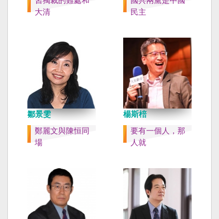
習獨裁的難處和
國共兩黨是中國
大清
民主
鄒景雯
楊斯棓
鄭麗文與陳恒同
要有一個人，那
場
人就