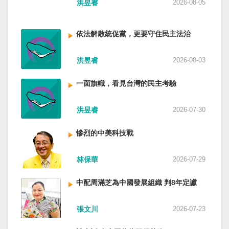
洪昱睿
2026-08-05
的坎坷挫折，也影響中國的國家分裂。民主化後
的台灣，要走向新歷史，珍惜台灣自己的條件，
好好建構我們尚未正常化的國家。台灣是小而
依法解散統促黨，更要守住民主法治
美、豐裕而堅強，在太平洋西南海域，一個閃亮
的國家。 中國啊！請獨立於台灣之外吧！如果在
洪昱睿
2026-08-03
意收拾「中華民國」這個你們立鑄為繼承之國碑
銘的國號，台灣也會尊重歷史，對殘餘中國做歷
史的了結，寫下句點。生活在台灣的人們應共同
一面旗幟，看見台灣的民主考驗
起造一個對「中國」不構成侵權的新國家，開啟
歷史的新樂章。歷史不會重來，但提供教訓。
洪昱睿
2026-07-30
（作者是詩人）
慘烈的中美科技戰
林保華
2026-07-29
中配周滿芝為中國發展組織 判8年定讞
張文川
2026-07-23