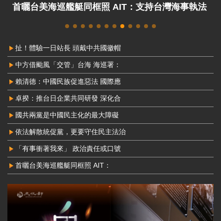
首曬台美海巡艦艇同框照 AIT：支持台灣海事執法
扯！體驗一日站長 頭戴中共國徽帽
中方借颱風「交管」台海 海巡署：
賴清德：中國民族促進惡法 國際應
卓揆：推台日企業共同研發 深化合
國共兩黨是中國民主化的最大障礙
依法解散統促黨，更要守住民主法治
「有事衝著我來」 政治責任或口號
首曬台美海巡艦艇同框照 AIT：