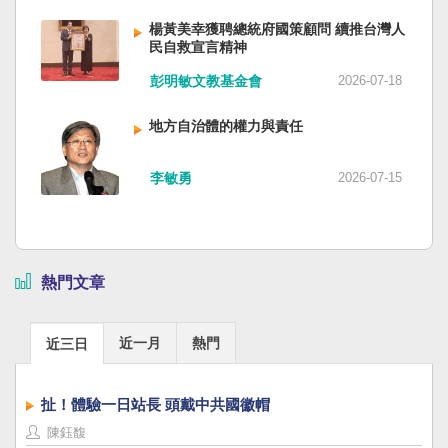
楊黃美幸獲聘總統府國策顧問 續推台灣人
民自救宣言精神
彭明敏文教基金會
2026-07-18
地方自治體的權力與責任
李敏勇
2026-07-15
熱門文章
近一月
熱門
近三日
扯！體驗一日站長 頭戴中共國徽帽
陳鈺馥