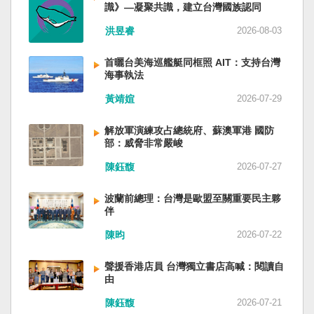
識》—凝聚共識，建立台灣國族認同
洪昱睿
2026-08-03
首曬台美海巡艦艇同框照 AIT：支持台灣
海事執法
黃靖媗
2026-07-29
解放軍演練攻占總統府、蘇澳軍港 國防
部：威脅非常嚴峻
陳鈺馥
2026-07-27
波蘭前總理：台灣是歐盟至關重要民主夥
伴
陳昀
2026-07-22
聲援香港店員 台灣獨立書店高喊：閱讀自
由
陳鈺馥
2026-07-21