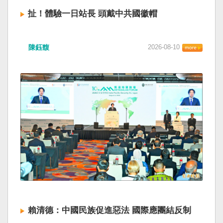
扯！體驗一日站長 頭戴中共國徽帽
日月潭風景區管理處8日在車埕舉辦「鐵道音樂嘉
陳鈺馥
2026-08-10
年華」，其中一日站長體驗活動，現場竟提供多
頂有中共五星國徽的車長帽供民眾配戴拍照。
（讀者提供） 車埕鐵道音樂嘉年華染紅 學者：建
立國家識別審核機制 為慶祝集集線復駛，交通部
觀光署日月潭風景區管理處（日管處）八日在車
埕火車站鐵道廣場舉辦「鐵道音樂嘉年華」，其
中一日站長體驗活動，竟然提供多頂中共五星國
徽的車長帽供民眾配戴拍照，令家長傻眼；日管
處表示，委辦廠商忘記把首次買錯的道具帽拿
走，另一組場佈人員就全部布置，該處疏忽沒有
現場再次檢查，對此深感抱歉。觀光署署長陳玉
秀則表示，會對相關人員進行懲處。 觀光署：廠
商輕忽 日管處監督不力將懲處 台中市政府住宅處
政風室日前發布給社宅配合張貼的宣傳公告上，
被發現介紹中央主管機關配圖竟是「中國國
賴清德：中國民族促進惡法 國際應團結反制
徽」，引發民眾質疑台中市府「自行回歸祖國懷