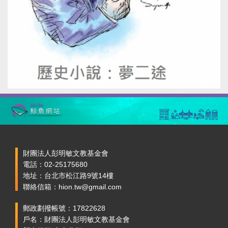
爭後，台灣依馬關條約割讓給日本，為了促進台
灣的發展及維持治安，便來到台灣，然而卻在二
十年後發生的西來庵事件暴動中被台灣人所殺，
此時湯德章剛滿八歲。 即便父親為台灣人所殺，
湯德章依然深愛著台灣，之後更追隨父親的腳
步，當上警察，並在辛苦存夠資金後，前往東京
留學讀書。 湯德章在東京成為中央大學法學部的
旁聽生，開始學習法律，最後同時通過了在當時
相當困難的國家考試，考取了高等文官「司法
科」、「行政科」，約同等於現在日本的司法考
試及國家高等考試。 晉升菁英行列，在日本勢必
得以鴻圖大展的德章，還是選擇回到了台灣，這
是因為他早已下定決心，要將此生奉獻給台灣之
故。 帶給絕大多數台灣人慘痛悲劇的二二八事
財團法人彭明敏文教基金會
件，在台灣人心中劃下了深深的傷痕與陰影。之
電話：02-25175680
後實施¬的戒嚴令長達三十八年，是世界最長時間
地址：台北市松江路9號14樓
的戒嚴令，也在在威脅著台灣人的人權。即便如
聯絡信箱：hion.tw@gmail.com
此，台灣的人們還是不曾放棄追求自由與民主。
是因為，在二二八事件中，那些充滿勇氣毅然面
郵政劃撥帳號：17822628
對的身影及人生，始終深深地刻劃在台灣人的心
戶名：財團法人彭明敏文教基金會
中。 湯德章的所做所為，直至今日也依舊緊緊抓