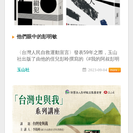
他們眼中的彭明敏
〈台灣人民自救運動宣言〉發表59年之際，玉山
社出版了由他的侄兒彭昤撰寫的《#我的阿叔彭明
敏是通緝犯》，以及日本媒體人近藤伸二所撰寫
玉山社
2023-09-04
的《#對抗蔣介石的台灣人彭明敏》。 相較於彭教
授自己的作品，從旁人眼中看到的彭明敏，是另
外一種視角，補足了彭教授從來沒有提及到的部
份與細節。 #我的阿叔彭明敏是通緝犯 作者：彭
昤 #對抗蔣介石的台灣人彭明敏 作者： 近藤伸二
雙書分享會，歡迎報名參加 報名連結
https://reurl.cc/ZW6NNg 時間：2023/9/16（六）
下午2:30--4：00 地點：台灣國際會館 台北市南京
東路二段125號15樓 出版：玉山社出版公司 舉
辦：彭明敏文教基金會、玉山社