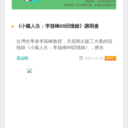
李筱峰教授而言，在國民黨長期的「去台灣化」
的教育環境下，做「歷史教育者」比做「歷史學
者」更有意義。 5月27日（週六）下午2點半，在
台中的中央書局3樓，舉辦「台灣史與我」系列的
《小瘋人生：李筱峰69回憶錄》講唱會
第二場講座，由台灣史學者李筱峰教授主講，與
知名作家楊斯棓對談：台灣史與我。歡迎大家一
起來思索我們的歷史，關懷台灣未來與過去。
台灣史學者李筱峰教授，月底將出版三大冊的回
憶錄《小瘋人生：李筱峰69回憶錄》，將在
10/30(六)下午2點，舉辦新書講唱會，邀請大家一
玉山社
2021-10-16
同來參與。 《小瘋人生：李筱峰69回憶錄》是李
筱峰教授從台灣戒嚴時期到解嚴，回顧自我一
生，隨著台灣社會脈絡下之民主自由一路成長，
寫成的精彩回憶錄。他「追求的理想，就是在求
政治的民主自由、文化品質的提升，以及台灣主
體的國家認同的建立。」 他說，「台灣的民主
化，正是由一群瘋子衝出來的。 我只是這群瘋
子之中程度較輕微的小瘋子而已。」 這「瘋」所
代表的，是對於臺灣民主自由歷程的追求，具熱
情到極致之表現。 李教授從1952年在台灣台南麻
豆出生為初始，至各個人生階段的見聞，講述身