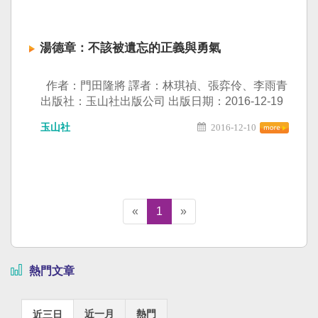
邊的師長與同學，遭受的白色恐怖案例，以及在
威權政治下的長大、覺醒、抗爭、受迫。認為
「唯有互相了解，才能化解對立和衝突。」「作
湯德章：不該被遺忘的正義與勇氣
為一個自由人，一個世界公民，堅信為台灣所做
的努力，就是在為中國，以及所有被奴役的地方
爭自由所努力。」 本活動透過講唱會方式，邀請
作者：門田隆將 譯者：林琪禎、張弈伶、李雨青
到很受歡迎，難得露面的歌星紫蘭、陳亮吟等人
出版社：玉山社出版公司 出版日期：2016-12-19
一同參與獻唱！演唱多首經典曲目，也唱出同時
官方網址： 誰？讓台南市政府為他制定紀念日？
玉山社
2016-12-10
代人共感與共鳴。 ▼講座資訊 時 間｜2021年10
◎他是日治時期第一位台籍警部補；沒有大學畢
月30日(週六) 14:00-17:00 地 點｜台灣國際會館
業資格的他，一舉通過日本高級文官考試「司法
(台北市南京東路2段125號偉成大樓15樓) 主持人
科、行政科」，取得律師資格。 ◎台南市政府為
｜戴寶村（吳三連台灣史料基金會 秘書長） 主講
他制定紀念日，表彰他的正義與勇氣。 ◎日本知
人｜李筱峰（本書作者） 報名表單｜
名報導作家門田隆將最新作品，最完整的湯德章
https://reurl.cc/DZ4DLe 主辦單位｜玉山社出版公
生平紀錄。 誰？讓台南市政府為他制定紀念日？
«
1
»
司 協辦單位｜吳三連基金會、彭明敏文教基金會
◎ 他是日治時期第一位台籍警部補；沒有大學
畢業資格的他，一舉通過日本高級文官考試「司
法科、行政科」，取得律師資格。 ◎ 台南市政
熱門文章
府為他制定紀念日，表彰他的正義與勇氣。 ◎
日本知名報導作家門田隆將最新作品，最完整的
湯德章生平紀錄。 ◎ 台灣玉山社╳日本角川書
近一月
熱門
近三日