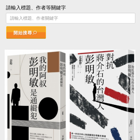
勇氣不該被遺忘，二二八事件七十週年前夕，必
請輸入標題、作者等關鍵字
須認識的重要人物之一， 他是湯德章。 作者簡介
門田隆將 Ryusho Kadota 1958年生於日本高知
縣，中央大學法學部畢業。日本知名報導文學作
家，撰寫主題橫跨歷史、社會事件、災難、司
開始搜尋
法、體育新聞等不同領域，其中包括許多與台灣
相關的作品。 2010年，以《為義捐命：拯救台灣
的日本影武者根本博》一書獲得第十九屆「山田
七平賞」。另有《給甲子園的遺言》、《與絕望
奮鬥：本村洋的3300個日子》、《康子19歲：戰
渦的日記》、《太平洋戰爭：最後的證詞》、等
將近40本書。其中，《為義捐命：拯救台灣的日
本影武者根本博》、《與絕望奮鬥：本村洋的
3300個日子》、《見過死亡深淵的人：福島核電
廠員工奮戰500天紀實》三書已在台灣翻譯出版。
台灣版序 要訴說現在的台灣，那麼就絕對不能遺
漏此一事件─一九四七年二月二十八日發生的二二
八事件。 日本在第二次世界大戰中戰敗，結束了
長達半世紀的統治，撤離了台灣。之後統治台灣
的，換成了中華民國的國民黨。然而，蔣介石率