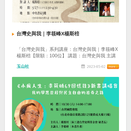
台灣史與我｜李筱峰X楊斯棓
「台灣史與我」系列講座：台灣史與我｜李筱峰X
楊斯棓【限額：100位】 講題：台灣史與我 主講
人：李筱峰（國立台北教育大學名譽教授） 對談
玉山社
2023-05-02
人：楊斯棓（《人生路引》作者、家醫科醫師）
時間：5/27(六)下午2:30-4:30 地點：中央書局3樓
（台中市中區台灣大道一段235號） 報名表單：
https://forms.gle/DjCh8MNDmv2G8Zux6 主辦單
位：財團法人彭明敏文教基金會、玉山社 我喜歡
用最簡單的敘述來表達歷史內容與概念。再者，
我有感於台灣社會大眾普遍缺乏歷史意識，對自
己台灣的歷史極為陌生，我更在乎的是，歷史教
育的推廣，所以致力於書寫大眾化、普及化的台
灣史入門書。—台灣史學者 李筱峰 對台灣史學者