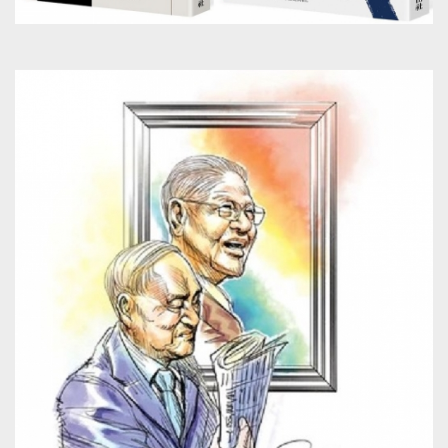
領的國民黨政府，卻將台灣至今建立起的秩序破
壞殆盡，經濟也全面崩壞。 在官員貪污瀆職橫
行、食糧不足、通貨膨脹的背景下，販售煙草的
女性慘遭警察毆打，在台北發生的此一微小事件
卻成為引爆點，激起了台灣人的憤怒，抗議運動
立即擴散到全島。 正當台灣全面陷入混亂狀態，
台灣人們打算靠自己的雙手重建秩序之時，蔣介
石自大陸派遣軍隊入境，展開了激烈的鎮壓。全
台灣，據說共有二萬、三萬左右的台灣人遭到虐
殺。 正確的犧牲人數，至今依然不明。 此一時
期，在台南有一位為了拯救眾人而奮力與國民黨
政府對抗的英雄。 那就是律師─湯德章。 在二二
八事件波及台南，整個城市即將陷入暴動狀態
時，是他拼命阻止事態惡化，為拯救台南市民而
奔走；當國民黨軍開始鎮壓市民時，也是他奮而
起身，與之對抗。 奉獻了自己而拯救了眾多台灣
人的湯德章，父親為日本人、母親為台灣人，就
如同字面上所述，他的一生，就是一個展現出
「日本與台灣」之間交纏的羈絆之例子。 湯德章
的父親出生於九州熊本縣，是一位警察。甲午戰