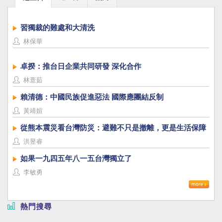
店，台日兩地同步上市。 ◎ 李文雄（台南文史
工作者、莉莉水果店店主）、李筱峰（台北教育
大學台灣文化研究所教授）、湯聰模（湯德章之
習獨裁的難處和大清洗
子）、薛化元（二二八事件紀念基金會董事長）
林保華
強力推薦 內容簡介： 他是台日混血兒，父親從日
本渡海來台，在噍吧哖事件時被殺害。他突破重
卓揆：推台日企業共同研發 深化合作
重難關，成為日治時代第一位台灣籍警部補。因
為對正義的堅持，他辭去人人稱羨的警察職務，
林薏茹
遠赴日本進修苦讀，一舉通過日本高級文官考
賴清德：中國民族促進惡法 國際應團結反制
試。他在台南開設律師事務所，因公正不阿的態
度而受到眾人敬重，成爲台南市長候選人之一。
黃靖媗
二二八事件時，他參與了維護台南治安的工作，
從熊本震災看台灣防災：避難不只是撤離，更是生活保障
擔任二二八事件處理委員會台南分會治安組組
洪昱睿
長。他被逮捕以後遭遇殘酷刑求，仍然不願供出
曾經參與台南市治安工作的人員名單，保護他們
如果一九四五年八一五台灣獨立了
免於遭到逮捕。最後在民生綠園被槍決，死前高
李敏勇
呼「台灣人萬歲」。 多年以後，他的故居被保
留，槍決地點成為紀念公園，三月十三日──他殞
命的日子被定為台南市「正義與勇氣紀念日」。
熱門搜尋
過去，你可能不曾聽過他的名字， 但他一生秉持
的正直信念，以及在二二八事件中彰顯的正義與