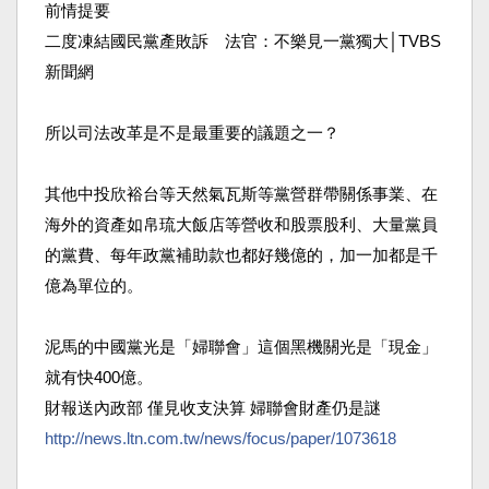
前情提要
二度凍結國民黨產敗訴 法官：不樂見一黨獨大│TVBS
新聞網
所以司法改革是不是最重要的議題之一？
其他中投欣裕台等天然氣瓦斯等黨營群帶關係事業、在
海外
的資產如帛琉大飯店等營收和股票股利、大量黨員
的黨費、
每年政黨補助款也都好幾億的，加一加都是千
億為單位的。
泥馬的中國黨光是「婦聯會」這個黑機關光是「現金」
就有
快400億。
財報送內政部 僅見收支決算 婦聯會財產仍是謎
http://news.ltn.com.tw/
news/focus/paper/1073618