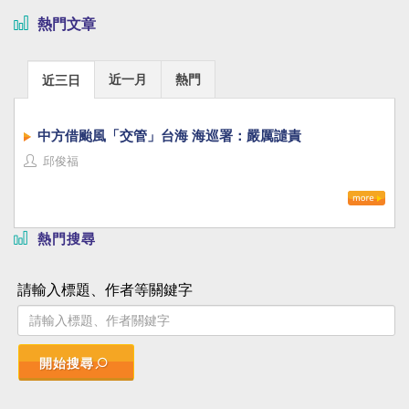
熱門文章
近一月
熱門
近三日
中方借颱風「交管」台海 海巡署：嚴厲譴責
邱俊福
熱門搜尋
請輸入標題、作者等關鍵字
開始搜尋