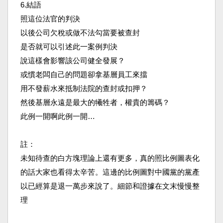
6.結語
照這位法官的判決
以後公司欠稅或做不法勾當要被查封
是否就可以引述此一案例判決
說這樣會影響該公司健全發展？
或慣老闆自己的問題卻拿基層員工來擋
用不發薪水來抵制法院的查封或扣押？
然後基層永遠是最大的犧牲者，權貴的籌碼？
此例一開啊此例一開…
註：
未知待查的白方塊理論上還有更多，真的照比例圖表化
的話
大家也看得太辛苦。這邊的比例圖對中國黨的黨產
以已經算
是退一萬步來說了。細節和證據在文末慢慢整
理