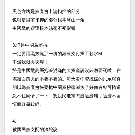
黑色方塊是黨產會申請扣押的部分
也就是目前扣押的部分根本冰山一角
中國黨的營運根本絲毫不受影響
3.但是中國黨堅持
一定要用黑方塊那一塊的錢來支付黨工薪水M
不然我就哭哭喔！
於是中國黨高層抱著滿滿的大黨產說沒錢啦要死啦，在
媒體
面前哭的不要不要的。每天看中資統媒的民眾就真
的以為黨
產會快要把中國黨抄家滅族了好像有點可憐還
忍不住同情了
一下。想說民進黨怎麼這麼壞，這麼不留
情面趕盡殺絕。
4.
被國民黨支配的法院說