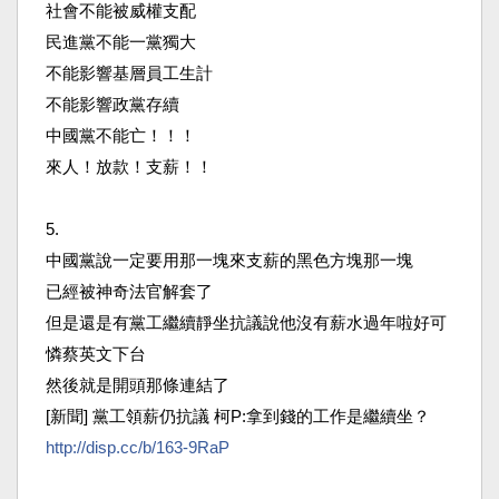
社會不能被威權支配
民進黨不能一黨獨大
不能影響基層員工生計
不能影響政黨存續
中國黨不能亡！！！
來人！放款！支薪！！
5.
中國黨說一定要用那一塊來支薪的黑色方塊那一塊
已經被神奇法官解套了
但是還是有黨工繼續靜坐抗議說他沒有薪水過年啦好可
憐蔡
英文下台
然後就是開頭那條連結了
[新聞] 黨工領薪仍抗議 柯P:拿到錢的工作是繼續坐？
http://disp.cc/b/163-9RaP