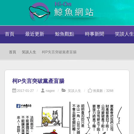
首頁
最近更新
鯨魚觀點
時事新聞
笑談人生
首頁
笑談人生
柯P失言突破黨產盲腸
柯P失言突破黨產盲腸
2017-01-27
nagee
笑談人生
推薦數：3268