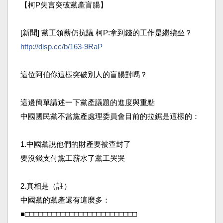
【柯P失言突破黨產盲腸】
[新聞] 黨工領薪仍抗議 柯P:拿到錢的工作是繼續坐？
http://disp.cc/b/163-9RaP
這位阿伯你這樣突破別人的盲腸對嗎？
這邊簡單講述一下黨產議題的進度與重點
中國國民黨不當黨產處理委員會目前的拉鋸是這樣的：
1.中國黨說他們的財產要被查封了
要沒錢支付黨工薪水了黨工哭哭
2.真相是（註）
中國黨的黨產還有這麼多：
■□□□□□□□□□□□□□□□□□□□□□□□□□