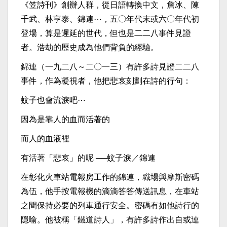
《笠詩刊》創辦人群，從日語轉換中文，詹冰、陳
千武、林亨泰、錦連⋯，五〇年代末或六〇年代初
登場，算是遲延的世代，但也是二二八事件見證
者。浩劫的歷史成為他們背負的經驗。
錦連（一九二八～二〇一三）有許多詩見證二二八
事件，作為凝視者，他把悲哀刻劃在詩的行句：
蚊子也會流淚吧⋯
因為是靠人的血而活著的
而人的血液裡
有活著「悲哀」的呢 ──蚊子淚／錦連
在彰化火車站電報房工作的錦連，職場與摩斯密碼
為伍，他手按電報機的滴滴答答傳送訊息，在車站
之間保持必要的列車通行安全。密碼有如他詩行的
隱喻。他被稱「鐵道詩人」，有許多詩作出自或連