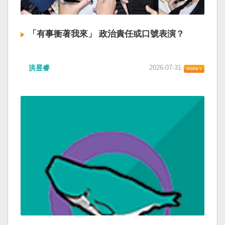
「有事衝著我來」 政治責任或口號表演？
洪昱睿
2026-07-31