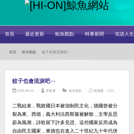
首頁
最近更新
鯨魚觀點
時事新聞
笑談人生
首頁
鯨魚觀點
蚊子也會流淚吧⋯
蚊子也會流淚吧⋯
2026-06-24
李敏勇
鯨魚觀點
推薦數：1121
二戰結束，戰敗國日本被強制民主化，德國曾被分
裂為東、西德，義大利法西斯黨被解散，文學反思
蔚為風潮，詩歌留下許多見證。這些國家反而成為
自由民主國家，東德也在進入二十世紀九十年代併