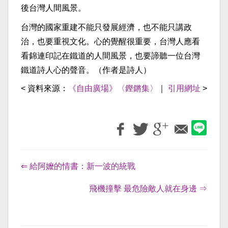
後台灣人間風景。
台灣的國家重建不能只發展經濟，也不能只講政
治，也要重視文化。心的覺醒很重要，台灣人應看
看錦連印記在鐵道的人間風景，也要諦聽一位台灣
鐵道詩人心的聲音。（作者是詩人）
< 資料來源：
《自由廣場》〈鏗鏘集〉
｜
引用網址
>
⇐ 給阿嬤的情書：新一波的統戰
飛機撞擊 最危險敵人就在身邊 ⇒