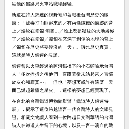
結他的鐵路局火車站職場經驗。
軌道在詩人錦連的視野裡印著戰後台灣歷史的轍
痕：「被毒打而睡起來的／有兩條鐵鞭的痕跡的背
上／蜈蚣在匍匐 匍匐…／臉上都是皺紋的大地癢極
了／蜈蚣在匍匐／匍匐在充滿了創傷的地球的背上
／匍匐在歷史將要湮沒的一天」。詩比歷史真實，
這就是詩人錦連的見證。
錦連曾以火車經過的跨河鐵橋下的小石頭喻示台灣
人「多次挫折之後他們一直蹲著從未站起來／習慣
於灰心和寂寞⋯」，但也「夢想著或許有這麼一天
而已燃起希望之星火」，這樣的夢想已經實現了。
在台北的台灣鐵道博物館舉辦「鐵道詩人錦連特
展」，揭示了這位跨越語言一代台灣詩人的文學見
證。相關文物讓人看到一位跨越日文到華語的台灣
詩人在鐵道人生留下的心境，以及一言一滴血的戰