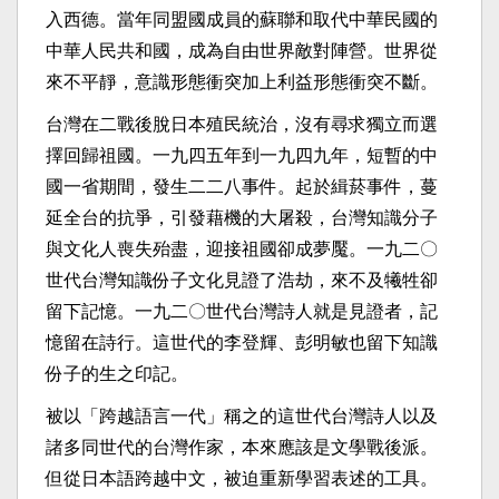
入西德。當年同盟國成員的蘇聯和取代中華民國的
中華人民共和國，成為自由世界敵對陣營。世界從
來不平靜，意識形態衝突加上利益形態衝突不斷。
台灣在二戰後脫日本殖民統治，沒有尋求獨立而選
擇回歸祖國。一九四五年到一九四九年，短暫的中
國一省期間，發生二二八事件。起於緝菸事件，蔓
延全台的抗爭，引發藉機的大屠殺，台灣知識分子
與文化人喪失殆盡，迎接祖國卻成夢魘。一九二〇
世代台灣知識份子文化見證了浩劫，來不及犧牲卻
留下記憶。一九二〇世代台灣詩人就是見證者，記
憶留在詩行。這世代的李登輝、彭明敏也留下知識
份子的生之印記。
被以「跨越語言一代」稱之的這世代台灣詩人以及
諸多同世代的台灣作家，本來應該是文學戰後派。
但從日本語跨越中文，被迫重新學習表述的工具。