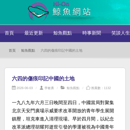
首頁
最近更新
鯨魚觀點
時事新聞
笑談人生
首頁
鯨魚觀點
六四的傷痕印記中國的土地
六四的傷痕印記中國的土地
2026-06-03
李敏勇
鯨魚觀點
推薦數：1132
一九八九年六月三日晚間至四日，中國當局對聚集
北京天安門廣場示威要求改革開放的青年學生展開
鎮壓，坦克車進入清理現場。早於四月間，以紀念
改革派總理胡耀邦逝世引發的學運被視為中國青年