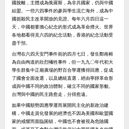
國脫離，主體成為俄羅斯，為非共國家，仍與中國
結盟。一些六四事件的參與學生流亡海外，成為中
國扼殺民主改革開放的見證。每年六月四日這一
天，中國都要擔心紀念的形式成為革命煙火。世界
各地都看得見六四的紀念活動，香港的紀念活動受
盡干預。
台灣在六四天安門事件前的四月七日，發生鄭南榕
為自由殉道的壯烈犧牲事件，但一九九〇年代初大
學生群集中正廟廣場的野百合學運獲得回應，促成
了國會全面改選，以及總統直選，經由寧靜革命形
成與中國不同的政治體制，確立不同的國家形貌。
台灣與中國的民主路愈走，分得愈遠。
如果中國順勢因應學運而展開民主化的新政治建
構，中國走資化發展的經濟也不因為美國和歐盟國
家的戒懼而面臨困頓，中國也不會被視為危險國