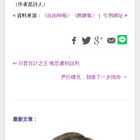
（作者是詩人）
< 資料來源：
《自由時報》《鏗鏘集》
｜
引用網址
>
⇐ 川普百計之王 唯恐遭到誤判
尹衍樑兄，我慢了一步找你 ⇒
最新文章：