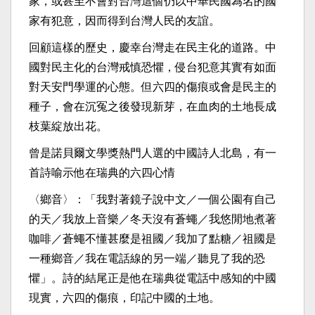
家，或甚至不會對台灣這個仍以中華民國為名的國
家有犯意，因而得到台灣人民的友誼。
回顧這樣的歷史，慶幸台灣走在民主化的道路。中
國對民主化的台灣戒慎恐懼，侵台犯意其實有如面
對天安門學運的心態。但六四的傷痕或會是民主的
種子，會在沉冤之後發現新芽，在血肉的土地長成
枝葉綻放出花。
曾是諾貝爾文學獎熱門人選的中國詩人北島，有一
首詩喻示他在瑞典的六四心情
〈鄉音〉：「我對著鏡子說中文／一個公園有自己
的天／我放上音樂／冬天沒有蒼蠅／我悠閒地煮著
咖啡／蒼蠅不懂甚麼是祖國／我加了點糖／祖國是
一種鄉音／我在電話線的另一端／聽見了我的恐
懼」。詩的結尾正是他在瑞典從電話中感知的中國
現實，六四的傷痕，印記中國的土地。