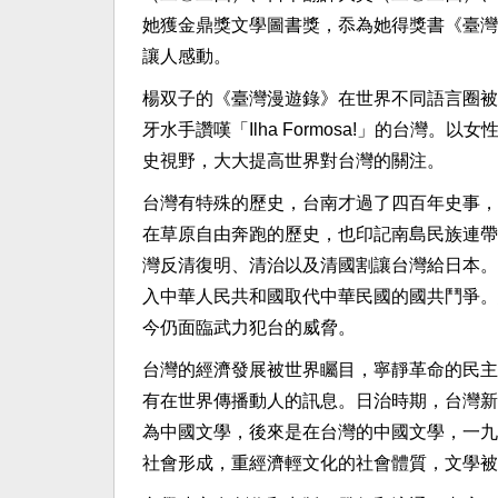
她獲金鼎獎文學圖書獎，忝為她得獎書《臺灣
讓人感動。
楊双子的《臺灣漫遊錄》在世界不同語言圈被
牙水手讚嘆「Ilha Formosa!」的台
史視野，大大提高世界對台灣的關注。
台灣有特殊的歷史，台南才過了四百年史事，
在草原自由奔跑的歷史，也印記南島民族連帶
灣反清復明、清治以及清國割讓台灣給日本。
入中華人民共和國取代中華民國的國共鬥爭。
今仍面臨武力犯台的威脅。
台灣的經濟發展被世界矚目，寧靜革命的民主
有在世界傳播動人的訊息。日治時期，台灣新
為中國文學，後來是在台灣的中國文學，一九
社會形成，重經濟輕文化的社會體質，文學被