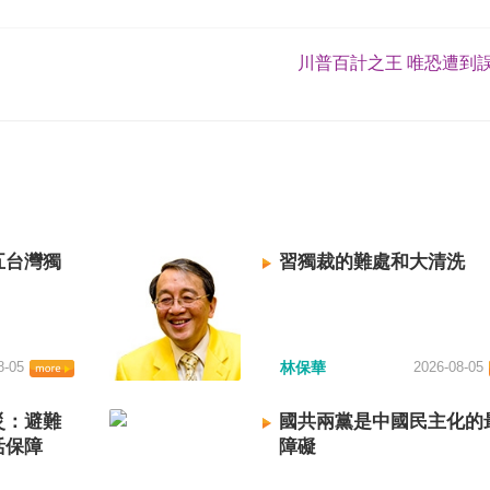
川普百計之王 唯恐遭到誤
五台灣獨
習獨裁的難處和大清洗
8-05
林保華
2026-08-05
災：避難
國共兩黨是中國民主化的
活保障
障礙