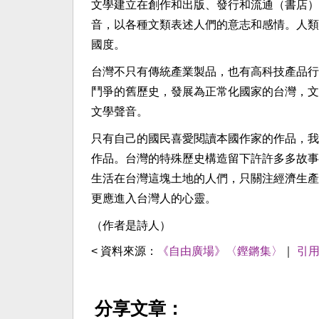
文學建立在創作和出版、發行和流通（書店）
音，以各種文類表述人們的意志和感情。人類
國度。
台灣不只有傳統產業製品，也有高科技產品行
鬥爭的舊歷史，發展為正常化國家的台灣，文
文學聲音。
只有自己的國民喜愛閱讀本國作家的作品，我
作品。台灣的特殊歷史構造留下許許多多故事
生活在台灣這塊土地的人們，只關注經濟生產
更應進入台灣人的心靈。
（作者是詩人）
< 資料來源：
《自由廣場》〈鏗鏘集〉
｜
引
分享文章：