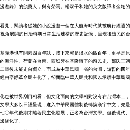
漫遊錄》的頒獎人，與有榮焉。楊双子和她的英文版譯者金翎的
看見，閱讀者從她的小說漫遊一個在大航海時代就被航行經過的
灣。以女性視角展開的日治時期日常生活建構的歷史記憶，呈現後殖民的
基隆港也有開港四百年誌，接下來就是淡水的四百年，更早是原
的海洋性。荷蘭在台南、西班牙在基隆留下的殖民史、鄭氏王朝
二戰後未能走向獨立，而成為中華民國一省的台灣，短暫的四年
經由寧靜革命民主化了，卻面臨中華人民共和國以承續中華民國
化也被世界刮目相看，但文化面向的文學相對沒有在台灣本土，
文學大多以日語呈現，進入中華民國體制後轉換漢字中文，先是
七〇年代後期才隨著民主化發展，正名為台灣文學。但後現代、
邊緣化了。