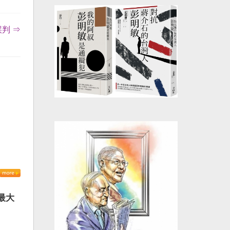
判 ⇒
最大