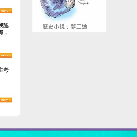
我認
識，
主考