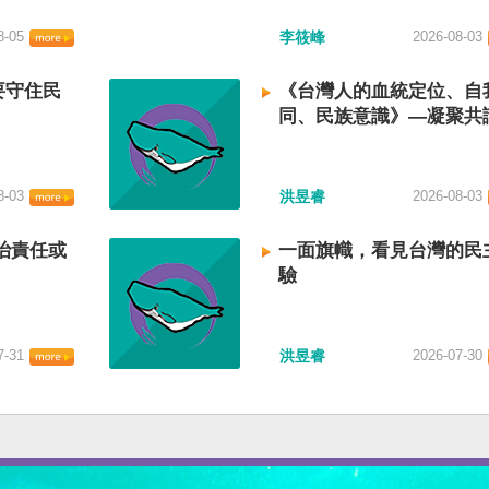
8-05
李筱峰
2026-08-03
要守住民
《台灣人的血統定位、自
同、民族意識》—凝聚共
建立台灣國族認同
8-03
洪昱睿
2026-08-03
治責任或
一面旗幟，看見台灣的民
驗
7-31
洪昱睿
2026-07-30