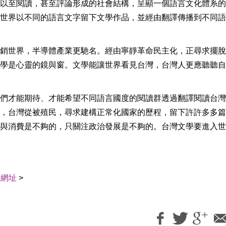
以至閱讀，甚至評論形成的社會結構，呈顯一個語言文化體系的
世界以不同的語言文字留下文學作品，並經由翻譯傳播到不同語
銷世界，半導體產業更馳名。經由寧靜革命民主化，正尋求擺脫
學是心靈的鏡與窗。文學能讓世界看見台灣，台灣人更應聽聽自
們才能期待、才能希望不同語言國度的閱讀群透過翻譯閱讀台灣
，台灣從被殖民，尋求建構正常化國家的歷程，留下許許多多篇
與消費是不夠的，只關注政治發展是不夠的。台灣文學要進入世
用網址
>