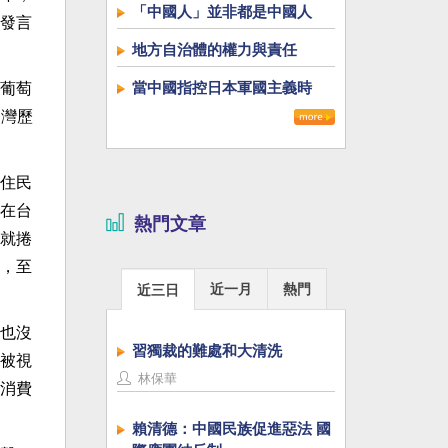
「中國人」並非都是中國人
發言
地方自治體的權力與責任
當中國指控日本軍國主義時
葡萄
台灣歷
住民
在台
熱門文章
就捲
，至
近一月
熱門
近三日
也沒
習獨裁的難處和大清洗
被視
林保華
消費
賴清德：中國民族促進惡法 國