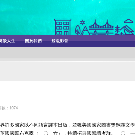
笑談人生
關於我們
鯨魚影音
數：1074
界許多國家以不同語言譯本出版，並獲美國國家圖書獎翻譯文學
英國國際布克獎（二〇二六），持續拓展國際讀者群。二〇二一