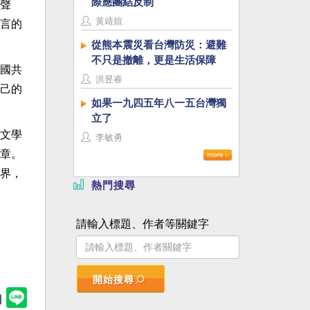
際應團結反制
聲
黃靖媗
言的
從熊本震災看台灣防災：避難
不只是撤離，更是生活保障
國共
洪昱睿
己的
如果一九四五年八一五台灣獨
立了
文學
李敏勇
章。
界，
熱門搜尋
請輸入標題、作者等關鍵字
開始搜尋