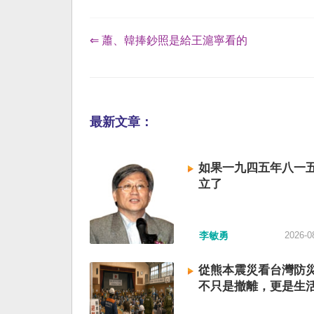
⇐ 蕭、韓捧鈔照是給王滬寧看的
最新文章：
如果一九四五年八一
立了
李敏勇
2026-0
從熊本震災看台灣防
不只是撤離，更是生