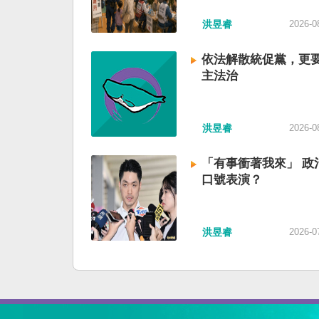
洪昱睿
2026-0
依法解散統促黨，更
主法治
洪昱睿
2026-0
「有事衝著我來」 政
口號表演？
洪昱睿
2026-0